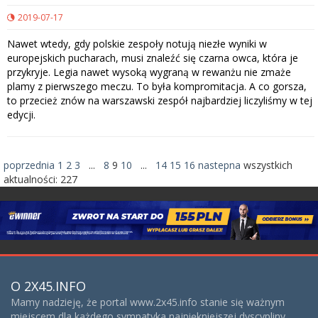
2019-07-17
Nawet wtedy, gdy polskie zespoły notują niezłe wyniki w
europejskich pucharach, musi znaleźć się czarna owca, która je
przykryje. Legia nawet wysoką wygraną w rewanżu nie zmaże
plamy z pierwszego meczu. To była kompromitacja. A co gorsza,
to przecież znów na warszawski zespół najbardziej liczyliśmy w tej
edycji.
poprzednia
1
2
3
...
8
9
10
...
14
15
16
nastepna
wszystkich
aktualności:
227
O 2X45.INFO
Mamy nadzieję, że portal www.2x45.info stanie się ważnym
miejscem dla każdego sympatyka najpiękniejszej dyscypliny