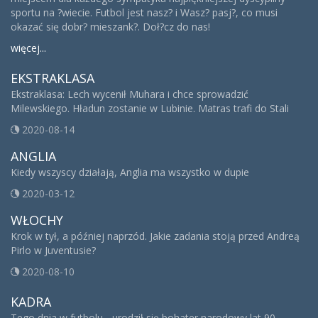
sportu na ?wiecie. Futbol jest nasz? i Wasz? pasj?, co musi
okazać się dobr? mieszank?. Doł?cz do nas!
więcej...
EKSTRAKLASA
Ekstraklasa: Lech wycenił Muhara i chce sprowadzić
Milewskiego. Hładun zostanie w Lubinie. Matras trafi do Stali
2020-08-14
ANGLIA
Kiedy wszyscy działają, Anglia ma wszystko w dupie
2020-03-12
WŁOCHY
Krok w tył, a później naprzód. Jakie zadania stoją przed Andreą
Pirlo w Juventusie?
2020-08-10
KADRA
Tego dnia w futbolu... urodził się bohater narodowy lat 90.