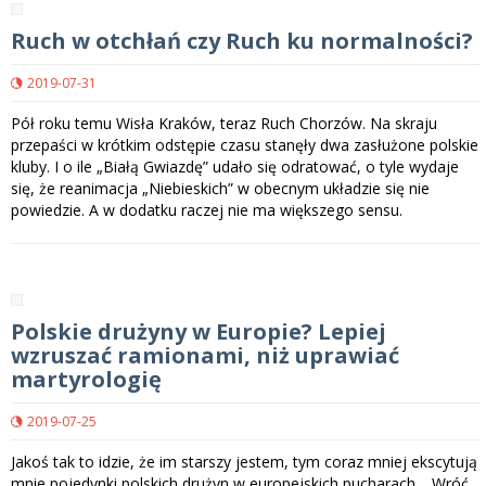
Ruch w otchłań czy Ruch ku normalności?
2019-07-31
Pół roku temu Wisła Kraków, teraz Ruch Chorzów. Na skraju
przepaści w krótkim odstępie czasu stanęły dwa zasłużone polskie
kluby. I o ile „Białą Gwiazdę” udało się odratować, o tyle wydaje
się, że reanimacja „Niebieskich” w obecnym układzie się nie
powiedzie. A w dodatku raczej nie ma większego sensu.
Polskie drużyny w Europie? Lepiej
wzruszać ramionami, niż uprawiać
martyrologię
2019-07-25
Jakoś tak to idzie, że im starszy jestem, tym coraz mniej ekscytują
mnie pojedynki polskich drużyn w europejskich pucharach… Wróć