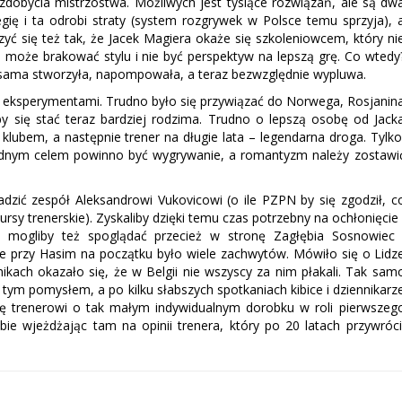
zdobycia mistrzostwa. Możliwych jest tysiące rozwiązań, ale są dw
gię i ta odrobi straty (system rozgrywek w Polsce temu sprzyja), 
ć się też tak, że Jacek Magiera okaże się szkoleniowcem, który ni
 może brakować stylu i nie być perspektyw na lepszą grę. Co wtedy
a sama stworzyła, napompowała, a teraz bezwzględnie wypluwa.
 eksperymentami. Trudno było się przywiązać do Norwega, Rosjanin
by się stać teraz bardziej rodzima. Trudno o lepszą osobę od Jack
z klubem, a następnie trener na długie lata – legendarna droga. Tylko
zędnym celem powinno być wygrywanie, a romantyzm należy zostawi
zić zespół Aleksandrowi Vukovicowi (o ile PZPN by się zgodził, c
sy trenerskie). Zyskaliby dzięki temu czas potrzebny na ochłonięcie 
 mogliby też spoglądać przecież w stronę Zagłębia Sosnowiec 
e przy Hasim na początku było wiele zachwytów. Mówiło się o Lidz
nikach okazało się, że w Belgii nie wszyscy za nim płakali. Tak sam
ym pomysłem, a po kilku słabszych spotkaniach kibice i dziennikarz
nę trenerowi o tak małym indywidualnym dorobku w roli pierwszeg
ie wjeżdżając tam na opinii trenera, który po 20 latach przywróci