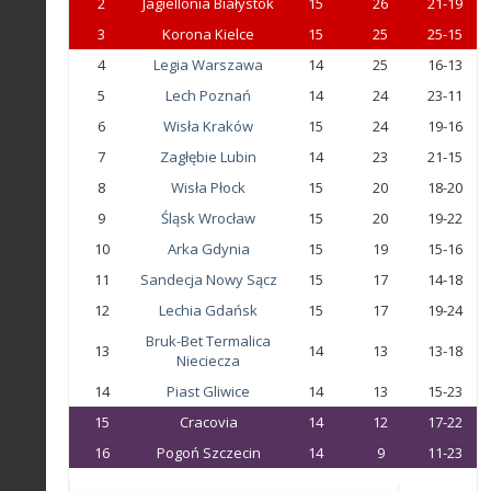
2
Jagiellonia Białystok
15
26
21-19
3
Korona Kielce
15
25
25-15
4
Legia Warszawa
14
25
16-13
5
Lech Poznań
14
24
23-11
6
Wisła Kraków
15
24
19-16
7
Zagłębie Lubin
14
23
21-15
8
Wisła Płock
15
20
18-20
9
Śląsk Wrocław
15
20
19-22
10
Arka Gdynia
15
19
15-16
11
Sandecja Nowy Sącz
15
17
14-18
12
Lechia Gdańsk
15
17
19-24
Bruk-Bet Termalica
13
14
13
13-18
Nieciecza
14
Piast Gliwice
14
13
15-23
15
Cracovia
14
12
17-22
16
Pogoń Szczecin
14
9
11-23