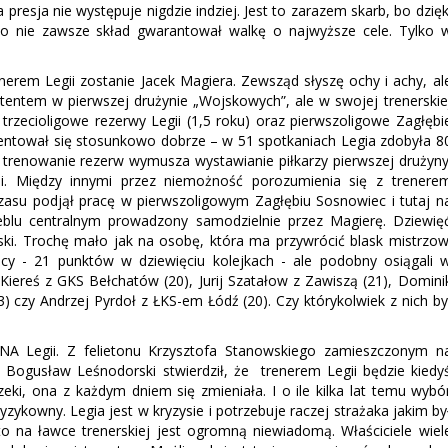
 presja nie występuje nigdzie indziej. Jest to zarazem skarb, bo dzięk
 bo nie zawsze skład gwarantował walkę o najwyższe cele. Tylko 
erem Legii zostanie Jacek Magiera. Zewsząd słyszę ochy i achy, al
stentem w pierwszej drużynie „Wojskowych”, ale w swojej trenerskie
trzecioligowe rezerwy Legii (1,5 roku) oraz pierwszoligowe Zagłębi
zentował się stosunkowo dobrze – w 51 spotkaniach Legia zdobyła 8
 trenowanie rezerw wymusza wystawianie piłkarzy pierwszej drużyny
si. Między innymi przez niemożność porozumienia się z trenere
zasu podjął pracę w pierwszoligowym Zagłębiu Sosnowiec i tutaj n
zeblu centralnym prowadzony samodzielnie przez Magierę. Dziewię
ki. Trochę mało jak na osobę, która ma przywrócić blask mistrzow
ący - 21 punktów w dziewięciu kolejkach - ale podobny osiągali 
 Kiereś z GKS Bełchatów (20), Jurij Szatałow z Zawiszą (21), Domini
 czy Andrzej Pyrdoł z ŁKS-em Łódź (20). Czy którykolwiek z nich by
NA Legii. Z felietonu Krzysztofa Stanowskiego zamieszczonym n
 Bogusław Leśnodorski stwierdził, że trenerem Legii będzie kiedy
eki, ona z każdym dniem się zmieniała. I o ile kilka lat temu wybó
zykowny. Legia jest w kryzysie i potrzebuje raczej strażaka jakim by
 na ławce trenerskiej jest ogromną niewiadomą. Właściciele wiel