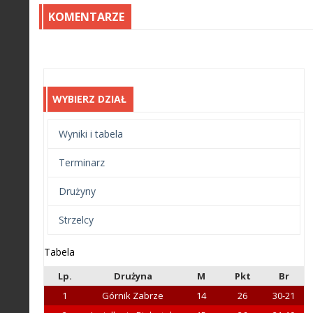
KOMENTARZE
WYBIERZ DZIAŁ
Wyniki i tabela
Terminarz
Drużyny
Strzelcy
Tabela
Lp.
Drużyna
M
Pkt
Br
1
Górnik Zabrze
14
26
30-21