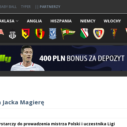
BABY BALL
TYPER
||
PARTNERZY
AKLASA
ANGLIA
HISZPANIA
NIEMCY
WŁOCHY
a Jacka Magierę
tarczy do prowadzenia mistrza Polski i uczestnika Ligi