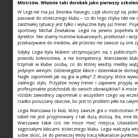
Mistrzów. Właśnie taki dorobek jako pierwszy szkole
W Legii nie ma już Besnika Hasiego, czyli skończył się jeden 
pasował do stołecznego klubu – co do tego chyba nikt nie 
zaistniałej sytuacji jest tylko i wyłącznie były już trener. 
sportowy Michał Żewłakow. Legia na pewno popełniła bł
dyrektor. Nie znamy rozmów kuluarowych, przekonań i wizji
przekazywane do mediów, ale przecież nie zawsze są one 
Gdyby Legia była klubem utrzymującym się z publicznyc
powodu kolesiostwa, a nie kompetencji. Warszawski klub
trzymali w klubie osobę, co do której wiedzy mieliby wąt
jedynym winnym. Gdzieniegdzie kibice i dziennikarze domaga
Nagle zapomnieli jak się gra w piłkę? Z drużyny, która wyw
żadnego stylu. Przyjdzie nowy trener i zapewne przyjdą wy
profesjonalnie podchodzili do swoich obowiązków? A może to
różdżki zawodnicy zapominali o wszystkim czego się wcześni
rzadko poruszany obecnie, bo jest to problem piłki na całym
Legia Warszawa to klub, który zawsze gra o mistrzostwo 
tabeli nie jest przyjmowany z tak dużą złością. Ba, inne
Warszawie takie coś nie może mieć miejsca. Uświadom
zagorzałymi kibicami stołecznego klubu. Legia walczyła wte
sobie złość, że do pierwszej Wisły tracą kilkanaście punktó