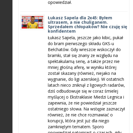
opowiedział.
Łukasz Sapela dla 2x45: Byłem
ultrasem, a nie chuliganem.
Sprzedałem chłopaków? Nie czuję się
konfidentem
Łukasz Sapela, jeszcze jako kibic, pukał
do bram pierwszego składu GKS-u
Bełchatów. Gdy wreszcie wskoczył do
bramki, stał się znany ze względu na
spektakularną serię, a także przez nie
mniej głośną aferę, w wyniku której
został skazany (również, niejako na
wygnanie, do ligi azerskiej). W ostatnich
latach nieco zniknął z ligowych radarów,
dziś odbudowuje się w coraz śmielej
myślącej o Ekstraklasie Miedzi Legnica i
zapewnia, że nie powiedział jeszcze
ostatniego słowa. Na wstępie zaznaczył
również, że nie chce rozmawiać o
korupcji, która jest już dla niego
zamkniętym tematem. Sporo
opowiedział natomiast o czasach, gdy