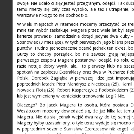
swoje. Nie udało ci się? Jesteś przegranym, odejdź. Tak duża
temu mierzy się cały czas wysoko, ale też i utrapienie,
Warszawie nikogo to nie obchodziło.
W wielu miejscach w internecie możemy przeczytać, że tren
mnie ten wybór zaskakuje. Magiera przez wiele lat był asy
karierze prowadził samodzielnie dotąd jedynie dwa kluby – 
Sosnowiec (3 miesiące). W tych pierwszych jego bilans pre
puntów. Trudno jednoznacznie ocenić jednak ten okres, bo
Burzy to choćby porządek, bo nie zawsze grają najlep
pierwszego zespołu Magiera postanowił odejść. Po roku c
razie notuje dobry wynik, ale… to pierwszy klub na szc
spotkań na zapleczu Ekstraklasy oraz dwa w Pucharze Pols
Polski. Dorobek Zagłębia w pierwszej lidze jest imponuj
poprzednich latach: Piotr Mandrysz z Niecieczą (25), Kamil
Nowak z Flotą (25), Robert Kasperczyk z Podbeskidziem (23)
lub jest wymieniany w kontekście trenowania Legii? Nie.
Dlaczego? Bo Jacek Magiera to osoba, która posiada D
Weszlo.com możemy dowiedzieć się, że już kilka lat temu
Magiera. Nie da się jednak wejść dwa razy do tej samej rz
Magiery byłby uzasadniony, o tyle teraz wydaje się mocno ry
w poprzednim sezonie Stanisław Czerczesow niż kogoś kto