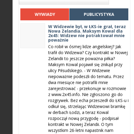
WYWIADY
PUBLICYSTYKA
W Widzewie był, w ŁKS-ie grał, teraz
Nowa Zelandia. Maksym Kowal dla
2x45: Widzew nie potraktował mnie
poważnie
Co robił w ósmej lidze angielskiej? Jak
trafił do Widzewa? Czy kontrakt w Nowej
Zelandii to jeszcze poważna piłka?
Maksym Kowal pojawił się znikąd przy
ulicy Piłsudskiego. - W Widzewie
niepoważnie podeszli do tematu. Przez
dwa miesiące nie potrafili mnie
zarejestrować - przekonuje w rozmowie
z www.2x45.info. Nie zgłoszono go do
rozgrywek. Bez echa przeszedł do ŁKS-u i
odkuł się, strzelając Widzewowi bramkę
w derbach Łodzi, a teraz Kowal
rozpoczął nową przygodę - podpisał
kontrakt w Nowej Zelandii. O tym
wszystkim 26-letni napastnik nam