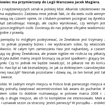
niowiec ma przymierzany do Legii Warszawa Jacek Magiera.
z najdziwniejszych seriali w polskiej lidze. Albański szkoleniowiec ni
ma wątpliwości. Zadziwia mnie jednak fakt, że dla wielu osób winny
Pojawiają się czasem opinie, że z klubem powinien pożegnać się dyrekto
ąd zatrudniając Hasiego, ale ciężko wyrokować, czy winnym jes
 poszczególnych osób. Docierają do nas jedynie oficjalne wiadomośc
zgodne z prawdą.
h pieniędzy to mógłbym podejrzewać, że Żewłakow jest trzymany 
 to jednak prywatny biznes i nie wyobrażam sobie, by właściciel
pliwości. W całym tym zamieszaniu Hasi jest najbardziej, a czase
ją się głowy Żewłakowa, ale prawie nigdzie nie rozlicza się piłkarzy
alczyła dublet mamy zespół broniący się przed spadkiem i grający be
niki. Czy to jednak nie będzie świadczyć, że piłkarze nie do końc
 Hasi był aż tak beznadziejny, że jak za dotknięciem czarodziejskie
ej nauczyli? Niesmak pozostanie i dziwię się, że ten temat jest ta
 świecie.
Polski. W żadnym innym miejscu w Polsce brak pierwszego miejsca 
 kluby potrafią świętować wicemistrzostwo lub awans do pucharów. 
iłem sobie to dobitnie rozmawiając w połowie marca 2008 r. 
dy o drugie miejsce, ale ich to kompletnie nie interesowało. Mieli 
w i uznawali sezon za stracony. Jesteś pierwszy? W porządku – zrobiłe