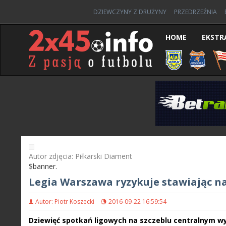
DZIEWCZYNY Z DRUŻYNY
PRZEDRZEŹNIA
HOME
EKSTR
Autor zdjęcia: Piłkarski Diament
$banner.
Legia Warszawa ryzykuje stawiając n
Autor: Piotr Koszecki
2016-09-22 16:59:54
Dziewięć spotkań ligowych na szczeblu centralnym wys