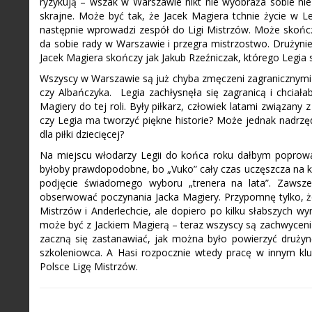
ryzykują – wszak w Warszawie nikt nie wyobraża sobie nie
skrajne. Może być tak, że Jacek Magiera tchnie życie w Le
następnie wprowadzi zespół do Ligi Mistrzów. Może skończy
da sobie rady w Warszawie i przegra mistrzostwo. Drużynie
Jacek Magiera skończy jak Jakub Rzeźniczak, którego Legi
Wszyscy w Warszawie są już chyba zmęczeni zagranicznymi
czy Albańczyka. Legia zachłysnęła się zagranicą i chciała
Magiery do tej roli. Były piłkarz, człowiek latami związany 
czy Legia ma tworzyć piękne historie? Może jednak nadr
dla piłki dziecięcej?
Na miejscu włodarzy Legii do końca roku dałbym poprowad
byłoby prawdopodobne, bo „Vuko” cały czas uczęszcza na kur
podjęcie świadomego wyboru „trenera na lata”. Zawsze
obserwować poczynania Jacka Magiery. Przypomnę tylko, ż
Mistrzów i Anderlechcie, ale dopiero po kilku słabszych wy
może być z Jackiem Magierą – teraz wszyscy są zachwyceni t
zaczną się zastanawiać, jak można było powierzyć druży
szkoleniowca. A Hasi rozpocznie wtedy pracę w innym klub
Polsce Ligę Mistrzów.