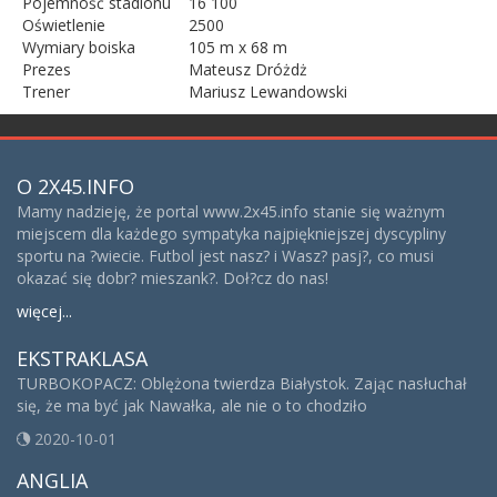
Pojemność stadionu
16 100
Oświetlenie
2500
Wymiary boiska
105 m x 68 m
Prezes
Mateusz Dróżdż
Trener
Mariusz Lewandowski
O 2X45.INFO
Mamy nadzieję, że portal www.2x45.info stanie się ważnym
miejscem dla każdego sympatyka najpiękniejszej dyscypliny
sportu na ?wiecie. Futbol jest nasz? i Wasz? pasj?, co musi
okazać się dobr? mieszank?. Doł?cz do nas!
więcej...
EKSTRAKLASA
TURBOKOPACZ: Oblężona twierdza Białystok. Zając nasłuchał
się, że ma być jak Nawałka, ale nie o to chodziło
2020-10-01
ANGLIA