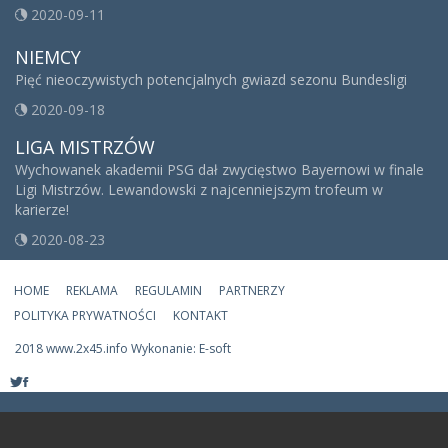
2020-09-11
NIEMCY
Pięć nieoczywistych potencjalnych gwiazd sezonu Bundesligi
2020-09-18
LIGA MISTRZÓW
Wychowanek akademii PSG dał zwycięstwo Bayernowi w finale
Ligi Mistrzów. Lewandowski z najcenniejszym trofeum w
karierze!
2020-08-23
HOME
REKLAMA
REGULAMIN
PARTNERZY
POLITYKA PRYWATNOŚCI
KONTAKT
2018 www.2x45.info Wykonanie: E-soft