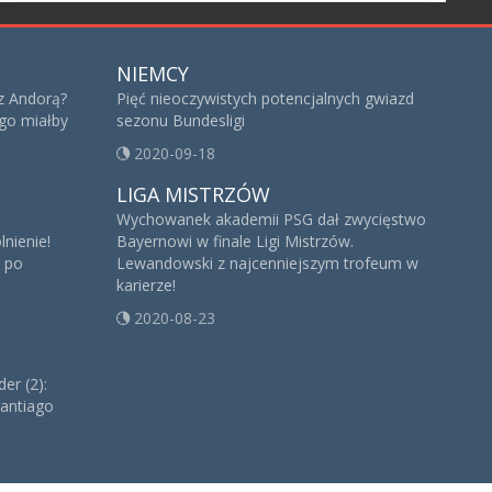
NIEMCY
z Andorą?
Pięć nieoczywistych potencjalnych gwiazd
go miałby
sezonu Bundesligi
2020-09-18
LIGA MISTRZÓW
Wychowanek akademii PSG dał zwycięstwo
lnienie!
Bayernowi w finale Ligi Mistrzów.
ę po
Lewandowski z najcenniejszym trofeum w
karierze!
2020-08-23
er (2):
antiago