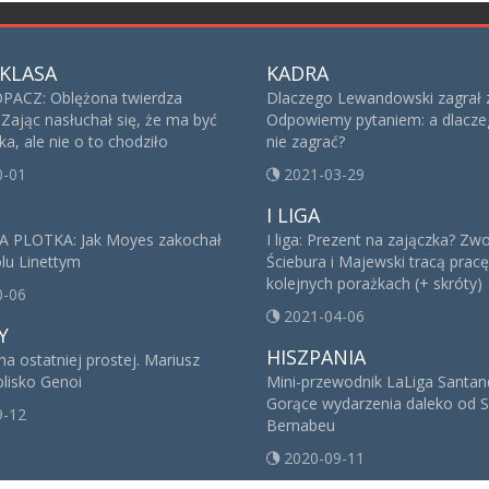
KLASA
KADRA
ACZ: Oblężona twierdza
Dlaczego Lewandowski zagrał 
 Zając nasłuchał się, że ma być
Odpowiemy pytaniem: a dlacze
a, ale nie o to chodziło
nie zagrać?
0-01
2021-03-29
I LIGA
A PLOTKA: Jak Moyes zakochał
I liga: Prezent na zajączka? Zwo
olu Linettym
Ściebura i Majewski tracą prac
kolejnych porażkach (+ skróty)
0-06
2021-04-06
Y
HISZPANIA
a ostatniej prostej. Mariusz
blisko Genoi
Mini-przewodnik LaLiga Santand
Gorące wydarzenia daleko od S
9-12
Bernabeu
2020-09-11