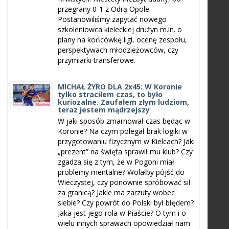
przegrany 0-1 z Odrą Opole.
Postanowiliśmy zapytać nowego
szkoleniowca kieleckiej drużyn m.in. o
plany na końcówkę ligi, ocenę zespołu,
perspektywach młodzieżowców, czy
przymiarki transferowe.
MICHAŁ ŻYRO DLA 2x45: W Koronie
tylko straciłem czas, to było
kuriozalne. Zaufałem złym ludziom,
teraz jestem mądrzejszy
W jaki sposób zmarnował czas będąc w
Koronie? Na czym polegał brak logiki w
przygotowaniu fizycznym w Kielcach? Jaki
„prezent” na święta sprawił mu klub? Czy
zgadza się z tym, że w Pogoni miał
problemy mentalne? Wolałby pójść do
Wieczystej, czy ponownie spróbować sił
za granicą? Jakie ma zarzuty wobec
siebie? Czy powrót do Polski był błędem?
Jaka jest jego rola w Piaście? O tym i o
wielu innych sprawach opowiedział nam