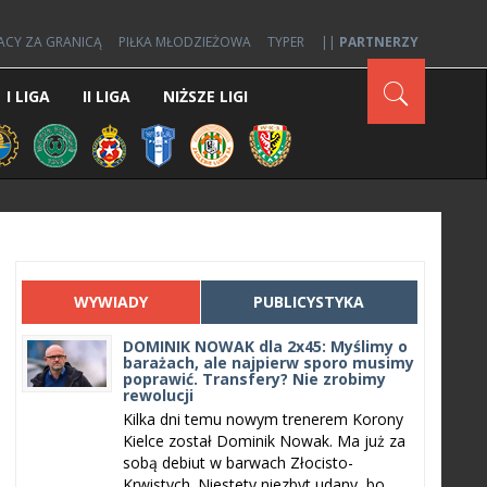
ACY ZA GRANICĄ
PIŁKA MŁODZIEŻOWA
TYPER
||
PARTNERZY
I LIGA
II LIGA
NIŻSZE LIGI
WYWIADY
PUBLICYSTYKA
DOMINIK NOWAK dla 2x45: Myślimy o
barażach, ale najpierw sporo musimy
poprawić. Transfery? Nie zrobimy
rewolucji
Kilka dni temu nowym trenerem Korony
Kielce został Dominik Nowak. Ma już za
sobą debiut w barwach Złocisto-
Krwistych. Niestety niezbyt udany, bo