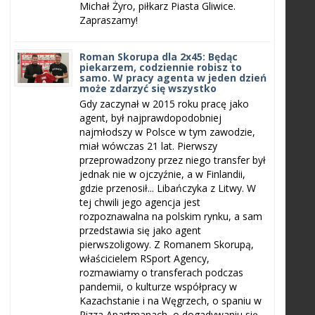
Michał Żyro, piłkarz Piasta Gliwice.
Zapraszamy!
Roman Skorupa dla 2x45: Będąc
piekarzem, codziennie robisz to
samo. W pracy agenta w jeden dzień
może zdarzyć się wszystko
Gdy zaczynał w 2015 roku pracę jako
agent, był najprawdopodobniej
najmłodszy w Polsce w tym zawodzie,
miał wówczas 21 lat. Pierwszy
przeprowadzony przez niego transfer był
jednak nie w ojczyźnie, a w Finlandii,
gdzie przenosił... Libańczyka z Litwy. W
tej chwili jego agencja jest
rozpoznawalna na polskim rynku, a sam
przedstawia się jako agent
pierwszoligowy. Z Romanem Skorupą,
właścicielem RSport Agency,
rozmawiamy o transferach podczas
pandemii, o kulturze współpracy w
Kazachstanie i na Węgrzech, o spaniu w
Pizza Apartmanach, o dogadywaniu się