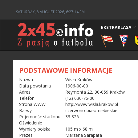
SATURDAY, 8 AUGUST 2026, 6:27:14 PM
EKSTRAKLASA
PODSTAWOWE INFORMACJE
Nazwa
Wisła Kraków
Data powstania
1906-00-00
Adres
Reymonta 22, 30-059 Kraków
Telefon
(12) 630-76-00
Strona WWW
http://www.wisla.krakow.pl
Barwy
czerwono-biało-niebieskie
Pojemność stadionu
33 326
Oświetlenie
Wymiary boiska
105 m x 68 m
Prezes
Marzena Sarapata