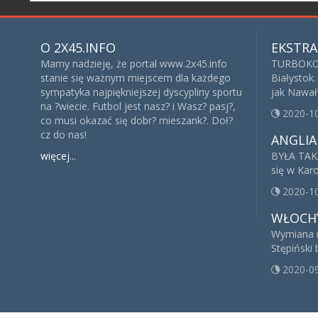
O 2X45.INFO
EKSTRA
Mamy nadzieję, że portal www.2x45.info
TURBOKOP
stanie się ważnym miejscem dla każdego
Białystok.
sympatyka najpiękniejszej dyscypliny sportu
jak Nawałk
na ?wiecie. Futbol jest nasz? i Wasz? pasj?,
2020-1
co musi okazać się dobr? mieszank?. Doł?
cz do nas!
ANGLIA
więcej...
BYŁA TAK
się w Kar
2020-1
WŁOCH
Wymiana n
Stępiński 
2020-0