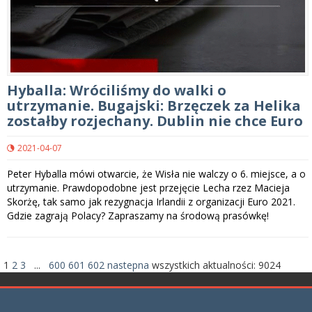
Hyballa: Wróciliśmy do walki o
utrzymanie. Bugajski: Brzęczek za Helika
zostałby rozjechany. Dublin nie chce Euro
2021-04-07
Peter Hyballa mówi otwarcie, że Wisła nie walczy o 6. miejsce, a o
utrzymanie. Prawdopodobne jest przejęcie Lecha rzez Macieja
Skorżę, tak samo jak rezygnacja Irlandii z organizacji Euro 2021.
Gdzie zagrają Polacy? Zapraszamy na środową prasówkę!
1
2
3
...
600
601
602
nastepna
wszystkich aktualności:
9024