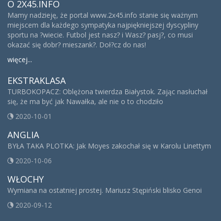
O 2X45.INFO
Mamy nadzieję, że portal www.2x45.info stanie się ważnym
miejscem dla każdego sympatyka najpiękniejszej dyscypliny
sportu na ?wiecie. Futbol jest nasz? i Wasz? pasj?, co musi
okazać się dobr? mieszank?. Doł?cz do nas!
więcej...
EKSTRAKLASA
TURBOKOPACZ: Oblężona twierdza Białystok. Zając nasłuchał
się, że ma być jak Nawałka, ale nie o to chodziło
2020-10-01
ANGLIA
BYŁA TAKA PLOTKA: Jak Moyes zakochał się w Karolu Linettym
2020-10-06
WŁOCHY
Wymiana na ostatniej prostej. Mariusz Stępiński blisko Genoi
2020-09-12