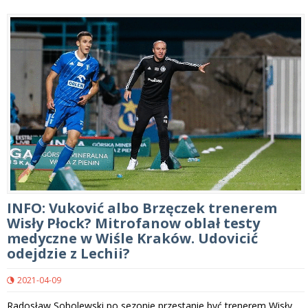
INFO: Vuković albo Brzęczek trenerem
Wisły Płock? Mitrofanow oblał testy
medyczne w Wiśle Kraków. Udovicić
odejdzie z Lechii?
2021-04-09
Radosław Sobolewski po sezonie przestanie być trenerem Wisły