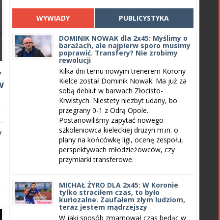
WYWIADY
PUBLICYSTYKA
DOMINIK NOWAK dla 2x45: Myślimy o
barażach, ale najpierw sporo musimy
poprawić. Transfery? Nie zrobimy
rewolucji
Kilka dni temu nowym trenerem Korony
y
Kielce został Dominik Nowak. Ma już za
w
sobą debiut w barwach Złocisto-
Krwistych. Niestety niezbyt udany, bo
przegrany 0-1 z Odrą Opole.
Postanowiliśmy zapytać nowego
szkoleniowca kieleckiej drużyn m.in. o
y
plany na końcówkę ligi, ocenę zespołu,
perspektywach młodzieżowców, czy
przymiarki transferowe.
MICHAŁ ŻYRO DLA 2x45: W Koronie
tylko straciłem czas, to było
kuriozalne. Zaufałem złym ludziom,
teraz jestem mądrzejszy
W jaki sposób zmarnował czas będąc w