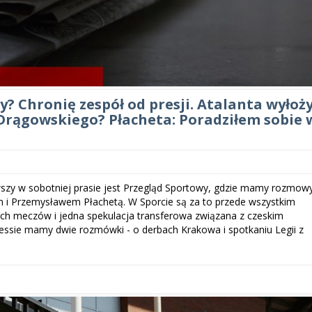
? Chronię zespół od presji. Atalanta wyłoż
 Drągowskiego? Płacheta: Poradziłem sobie 
szy w sobotniej prasie jest Przegląd Sportowy, gdzie mamy rozmow
m i Przemysławem Płachetą. W Sporcie są za to przede wszystkim
h meczów i jedna spekulacja transferowa związana z czeskim
essie mamy dwie rozmówki - o derbach Krakowa i spotkaniu Legii z