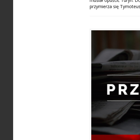
musiał opuścić Turyn. D
przymierza się Tymoteus