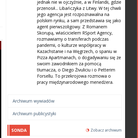
jednak nie w ojczyźnie, a w Finlandii, gdzie
przenosił... Libańczyka z Litwy. W tej chwili
jego agencja jest rozpoznawalna na
polskim rynku, a sam przedstawia się jako
agent pierwszoligowy. Z Romanem
Skorupą, właścicielem RSport Agency,
rozmawiamy o transferach podczas
pandemii, o kulturze współpracy w
Kazachstanie i na Węgrzech, o spaniu w
Pizza Apartmanach, o dogadywaniu się ze
swoim zawodnikiem za pomocą
tłumacza, o Diego Żivuliciu i o Petterim
Forsellu. To przekrojowa rozmowa o
pracy międzynarodowego menedżera.
Archiwum wywiadów
Archiwum publicystyki
SONDA
Zobacz archiwum