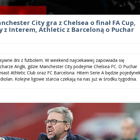
chester City gra z Chelsea o finał FA Cup,
 z Interem, Athletic z Barceloną o Puchar
nsywne dni z futbolem. W weekend najciekawiej zapowiada się
charze Anglii, gdzie Manchester City podejmie Chelsea FC. O Puchar
iast Athletic Club oraz FC Barcelona. Hitem Serie A będzie pojedyne
iolan. Kolejne ligowe starcia czekają na nas już w środku tygodnia.