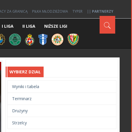
ACY ZA GRANICĄ
PIŁKA MŁODZIEŻOWA
TYPER
||
PARTNERZY
I LIGA
II LIGA
NIŻSZE LIGI
WYBIERZ DZIAŁ
Wyniki i tabela
Terminarz
Drużyny
Strzelcy