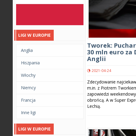
LIGI W EUROPIE
Tworek: Puchary
Anglia
30 mln euro za
Anglii
Hiszpania
2021-04-24
Włochy
Zdecydowanie najciekaw
Niemcy
m.in. z Piotrem Tworkie
zapowiedzi weekendowyc
Francja
obrońcą. A w Super Expr
Lechią.
Inne ligi
LIGI W EUROPIE