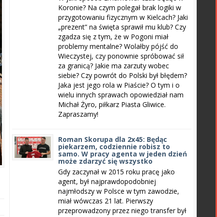
Koronie? Na czym polegał brak logiki w
przygotowaniu fizycznym w Kielcach? Jaki
„prezent” na święta sprawił mu klub? Czy
zgadza się z tym, że w Pogoni miał
problemy mentalne? Wolałby pójść do
Wieczystej, czy ponownie spróbować sił
za granicą? Jakie ma zarzuty wobec
siebie? Czy powrót do Polski był błędem?
Jaka jest jego rola w Piaście? O tym i o
wielu innych sprawach opowiedział nam
Michał Żyro, piłkarz Piasta Gliwice.
Zapraszamy!
Roman Skorupa dla 2x45: Będąc
piekarzem, codziennie robisz to
samo. W pracy agenta w jeden dzień
może zdarzyć się wszystko
Gdy zaczynał w 2015 roku pracę jako
.
agent, był najprawdopodobniej
najmłodszy w Polsce w tym zawodzie,
miał wówczas 21 lat. Pierwszy
przeprowadzony przez niego transfer był