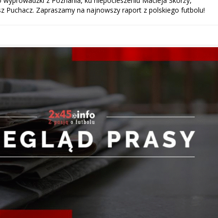
o wyprowadzki z Poznania, ku niepocieszeniu Macieja Skorży,
z Puchacz. Zapraszamy na najnowszy raport z polskiego futbolu!