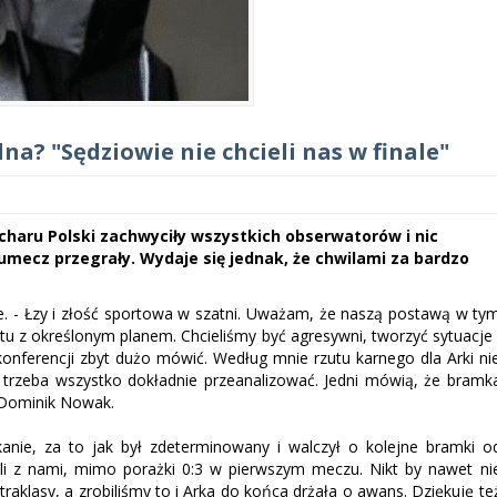
a? "Sędziowie nie chcieli nas w finale"
charu Polski zachwyciły wszystkich obserwatorów i nic
mecz przegrały. Wydaje się jednak, że chwilami za bardzo
. - Łzy i złość sportowa w szatni. Uważam, że naszą postawą w ty
u z określonym planem. Chcieliśmy być agresywni, tworzyć sytuacje 
konferencji zbyt dużo mówić. Według mnie rzutu karnego dla Arki ni
o trzeba wszystko dokładnie przeanalizować. Jedni mówią, że bramk
r Dominik Nowak.
anie, za to jak był zdeterminowany i walczył o kolejne bramki o
byli z nami, mimo porażki 0:3 w pierwszym meczu. Nikt by nawet ni
raklasy, a zrobiliśmy to i Arka do końca drżała o awans. Dziękuję te