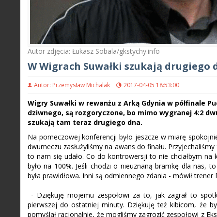
Autor zdjęcia: Łukasz Sobala/gkstychy.info
W Wigrach Suwałki szukają drugiego dn
Autor: Przemysław Michalak
2017-04-05 18:53:00
Wigry Suwałki w rewanżu z Arką Gdynia w półfinale Pu
dziwnego, są rozgoryczone, bo mimo wygranej 4:2 dwu
szukają tam teraz drugiego dna.
Na pomeczowej konferencji było jeszcze w miarę spokojnie
dwumeczu zasłużyliśmy na awans do finału. Przyjechaliśmy t
to nam się udało. Co do kontrowersji to nie chciałbym na 
było na 100%. Jeśli chodzi o nieuznaną bramkę dla nas, t
była prawidłowa. Inni są odmiennego zdania - mówił trene
- Dziękuję mojemu zespołowi za to, jak zagrał to spotk
pierwszej do ostatniej minuty. Dziękuję też kibicom, że 
pomyślał racjonalnie, że mogliśmy zagrozić zespołowi z Ekst