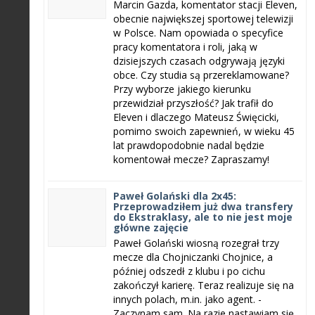
Marcin Gazda, komentator stacji Eleven,
obecnie największej sportowej telewizji
w Polsce. Nam opowiada o specyfice
pracy komentatora i roli, jaką w
dzisiejszych czasach odgrywają języki
obce. Czy studia są przereklamowane?
Przy wyborze jakiego kierunku
przewidział przyszłość? Jak trafił do
Eleven i dlaczego Mateusz Święcicki,
pomimo swoich zapewnień, w wieku 45
lat prawdopodobnie nadal będzie
komentował mecze? Zapraszamy!
Paweł Golański dla 2x45:
Przeprowadziłem już dwa transfery
do Ekstraklasy, ale to nie jest moje
główne zajęcie
Paweł Golański wiosną rozegrał trzy
mecze dla Chojniczanki Chojnice, a
później odszedł z klubu i po cichu
zakończył karierę. Teraz realizuje się na
innych polach, m.in. jako agent. -
Zaczynam sam. Na razie nastawiam się