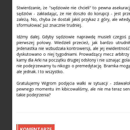
Stwierdzanie, że "sędziowie nie chcieli" to pewna asekurac
sędziów - zakładając, że nie doszło do korupcji - jest pr
zależą. No, chyba że dostali jakiś przykaz z góry, ale wtedy 
sformułować już znacznie trudniej.
Idźmy dalej. Gdyby sędziowie naprawdę musieli czegoś p
pierwszej połowy. Wiedzieli przecież, jak bardzo utrud
Jedenastka nie wzbudzała kontrowersji, ale jej ewidentność 
dyskutowano o niej tygodniami. Prowadzący mecz arbitrzy t
karny dla Arki na początku drugiej odsłony i nie uznając gol
nie podejrzewamy tu nikogo o premedytację. Bramka mogąc
ale jednak. I to wszystko.
Gratulujemy Wigrom podjęcia walki w sytuacji - zdawało
pewnego momentu im kibicowaliśmy, ale nie ma teraz sens
takie podejrzenia?
KOMENTARZE