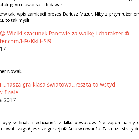
Gratuluję Arce awansu - dodawał.
ierw taki wpis zamieścił prezes Dariusz Mazur. Niby z przymrużenie
, to tak myśli:
e 😉 Wielki szacunek Panowie za walkę i charakter ⚽️
tter.com/H9zKkLHSl9
017
rener Nowak.
...nasza gra klasa światowa...reszta to wstyd
 finale
a 2017
y były w finale niechciane". Z kilku powodów. Nie zapominajmy 
ował i zagrał jeszcze gorzej niż Arka w rewanżu. Tak duże straty d