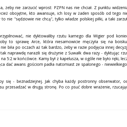
ja, żeby nie zarzucić wprost: PZPN nas nie chciał. Z punktu widzeni
zecież obojętne, kto awansuje, ich losy w żaden sposób od tego ni
to nie "sędziowie nie chcą", tylko władze polskiej piłki, a taki zarzu
rzypilnować, nie dyktowaliby rzutu karnego dla Wigier pod konie
niłoby to sprawę Arce, która niesamowicie męczyła się na boisku
nie biła po oczach aż tak bardzo, żeby w razie podjęcia innej decyzj
ak naprawdę narazili się drużynie z Suwałk dwa razy - dyktując rzu
a na 5:2 w końcówce. Karny był z kapelusza, w ogóle nie było ręki, lec
a dać awans gościom padła natomiast ze spalonego - niewielkiego
by się - beznadziejnej. Jak chyba każdy postronny obserwator, o
u przesadzać w drugą stronę. Po co psuć dobre wrażenie, rzucają