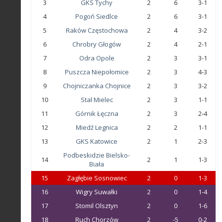
3
GKS Tychy
2
6
3-1
4
Pogoń Siedlce
2
6
3-1
5
Raków Częstochowa
2
4
3-2
6
Chrobry Głogów
2
4
2-1
7
Odra Opole
2
3
3-1
8
Puszcza Niepołomice
2
3
4-3
9
Chojniczanka Chojnice
2
3
3-2
10
Stal Mielec
2
3
1-1
11
Górnik Łęczna
2
3
2-4
12
Miedź Legnica
2
2
1-1
13
GKS Katowice
2
1
2-3
Podbeskidzie Bielsko-
14
2
1
1-3
Biała
15
Zagłębie Sosnowiec
2
0
1-3
16
Wigry Suwałki
2
0
1-4
17
Stomil Olsztyn
2
0
1-6
18
Ruch Chorzów
2
-5
0-2