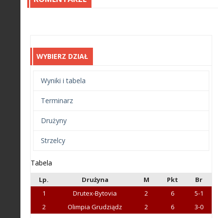
WYBIERZ DZIAŁ
Wyniki i tabela
Terminarz
Drużyny
Strzelcy
Tabela
Lp.
Drużyna
M
Pkt
Br
1
Drutex-Bytovia
2
6
5-1
2
Olimpia Grudziądz
2
6
3-0