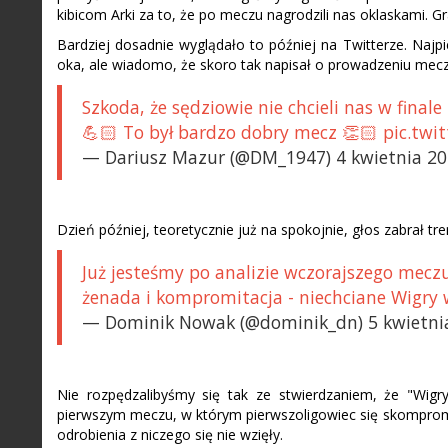
kibicom Arki za to, że po meczu nagrodzili nas oklaskami. 
Bardziej dosadnie wyglądało to później na Twitterze. Najp
oka, ale wiadomo, że skoro tak napisał o prowadzeniu meczu
Szkoda, że sędziowie nie chcieli nas w final
💪🏻 To był bardzo dobry mecz 👏🏻 pic.twi
— Dariusz Mazur (@DM_1947) 4 kwietnia 2
Dzień później, teoretycznie już na spokojnie, głos zabrał t
Już jesteśmy po analizie wczorajszego meczu.
żenada i kompromitacja - niechciane Wigry w
— Dominik Nowak (@dominik_dn) 5 kwietni
Nie rozpędzalibyśmy się tak ze stwierdzaniem, że "Wigr
pierwszym meczu, w którym pierwszoligowiec się skompromit
odrobienia z niczego się nie wzięły.