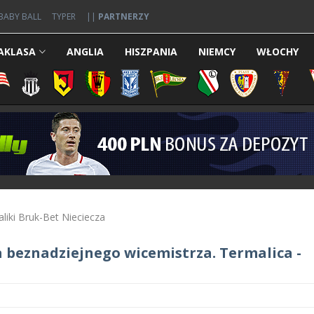
BABY BALL
TYPER
||
PARTNERZY
AKLASA
ANGLIA
HISZPANIA
NIEMCY
WŁOCHY
aliki Bruk-Bet Nieciecza
beznadziejnego wicemistrza. Termalica -