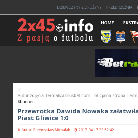
DZIEWCZYNY Z DRUŻYNY
PRZEDRZEŹNIA
HOME
EKSTR
Autor zdjęcia: termalica.brukbet.com - oficjalna strona Term
$banner.
Przewrotka Dawida Nowaka załatwiła 
Piast Gliwice 1:0
Autor: Przemysław Michalak
2017-04-17 23:52:42