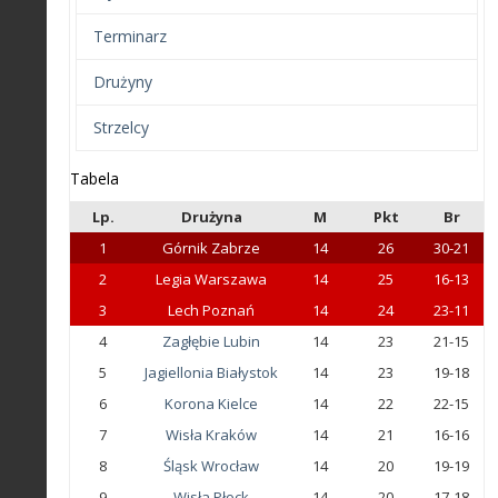
Terminarz
Drużyny
Strzelcy
Tabela
Lp.
Drużyna
M
Pkt
Br
1
Górnik Zabrze
14
26
30-21
2
Legia Warszawa
14
25
16-13
3
Lech Poznań
14
24
23-11
4
Zagłębie Lubin
14
23
21-15
5
Jagiellonia Białystok
14
23
19-18
6
Korona Kielce
14
22
22-15
7
Wisła Kraków
14
21
16-16
8
Śląsk Wrocław
14
20
19-19
9
Wisła Płock
14
20
17-18