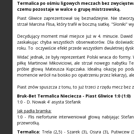
Termalica po ośmiu ligowych meczach bez zwycięstwa
czemu pozostaje w walce o grupę mistrzowską.
Piast Gliwice zaprezentował się beznadziejnie. Nie stworz
strzał Marcina Flisa, który trafił w boczną siatkę. "Słoniki" w
Decydujący moment miał miejsce już w 4. minucie. Dawi
zaskakując chyba wszystkich obserwatorów. Dla doświadcz
roku. To oczywiście efekt przede wszystkim dwuletniej dyskw
Widać jednak, że były reprezentant Polski wraca do formy. 
piłkę Martinowi Mikoviciowi, ale strzał nowego nabytku Te
próbie głową Mateusza Kupczaka. Idealną okazję po pod
momencie wrócił na boisko po opatrzeniu przez lekarzy), al
Piast znów spuszcza z tonu, to już trzeci z rzędu mecz bez zw
Bruk-Bet Termalica Nieciecza - Piast Gliwice 1:0 (1:0)
1:0 - D. Nowak 4' asysta Stefanik
Jak padła bramka:
1:0 - Flis niefortunie interweniował głową nabijając Stefa
przewrotką.
Termalica:
Trela (2,5) - Szarek (3), Osyra (3), Putiwcew (3