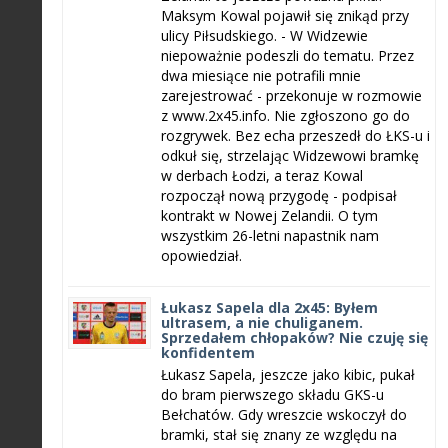
Maksym Kowal pojawił się znikąd przy
ulicy Piłsudskiego. - W Widzewie
niepoważnie podeszli do tematu. Przez
dwa miesiące nie potrafili mnie
zarejestrować - przekonuje w rozmowie
z www.2x45.info. Nie zgłoszono go do
rozgrywek. Bez echa przeszedł do ŁKS-u i
odkuł się, strzelając Widzewowi bramkę
w derbach Łodzi, a teraz Kowal
rozpoczął nową przygodę - podpisał
kontrakt w Nowej Zelandii. O tym
wszystkim 26-letni napastnik nam
opowiedział.
Łukasz Sapela dla 2x45: Byłem
ultrasem, a nie chuliganem.
Sprzedałem chłopaków? Nie czuję się
konfidentem
Łukasz Sapela, jeszcze jako kibic, pukał
do bram pierwszego składu GKS-u
Bełchatów. Gdy wreszcie wskoczył do
bramki, stał się znany ze względu na