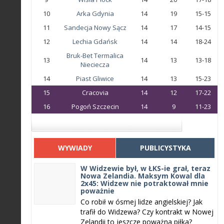
10
Arka Gdynia
14
19
15-15
11
Sandecja Nowy Sącz
14
17
14-15
12
Lechia Gdańsk
14
14
18-24
Bruk-Bet Termalica
13
14
13
13-18
Nieciecza
14
Piast Gliwice
14
13
15-23
15
Cracovia
14
12
17-22
16
Pogoń Szczecin
14
9
11-23
WYWIADY
PUBLICYSTYKA
W Widzewie był, w ŁKS-ie grał, teraz
Nowa Zelandia. Maksym Kowal dla
2x45: Widzew nie potraktował mnie
poważnie
Co robił w ósmej lidze angielskiej? Jak
trafił do Widzewa? Czy kontrakt w Nowej
Zelandii to jeszcze poważna piłka?