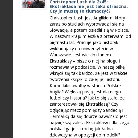
Christopher Lash dla 2x45:
Ekstraklasa nie jest taka straszna.
Czy ja muszę to tłumaczyć?
Christopher Lash jest Anglikiem, który
zaraz po studiach wyprowadził się na
Słowację, a potem osiedlił się w Polsce.
W naszym kraju mieszka z przerwami od
piętnastu lat. Pracuje jako historyk
wykładający na uniwersytecie w
Warszawie. Jest wielkim fanem
Ekstraklasy – pisze o niej na blogu i
rozmawia w podcaście. W naszą piłkę
wkręcił się tak bardzo, że jest w trakcie
tworzenia książki o całej jej historii.
Komu kibicowałby w starciu Polski z
Anglią? Większą pasją jest dla niego
futbol czy historia? Jak to się stało, że
zainteresował się Ekstraklasą? Czy
oglądając mecz pomiędzy Sandecją i
Termaliką da się dobrze bawić? Co jest
największą zaletą Ekstraklasy i dlaczego
polska liga jest trochę jak ładna
dziewczyna w opozycji do modelki?