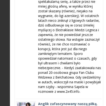
spektakularną serię, a także przez nie
mniej głośną aferę, w wyniku której
został skazany (również, niejako na
wygnanie, do ligi azerskiej). W ostatnich
latach nieco zniknął z ligowych radarów,
dziś odbudowuje się w coraz śmielej
myślącej o Ekstraklasie Miedzi Legnica i
zapewnia, że nie powiedział jeszcze
ostatniego słowa. Na wstępie zaznaczył
również, że nie chce rozmawiać o
korupcji, która jest już dla niego
zamkniętym tematem. Sporo
opowiedział natomiast o czasach, gdy
był ultrasem i chwilami było
niebezpiecznie. - Kiedyś zaatakowała nas
ponad 20-osobowa grupa Fan Clubu
Widzewa z Bełchatowa. Gdy siedzieliśmy
w autach, wskoczyli na maski i powybijali
nam szyby - wspomina Sapela w
rozmowie z www.2x45.info.
Anglik zafascynowany naszą piłką.