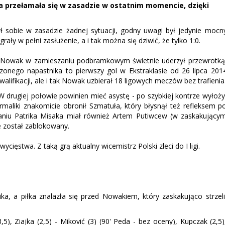
 przełamała się w zasadzie w ostatnim momencie, dzięki
ył sobie w zasadzie żadnej sytuacji, godny uwagi był jedynie mocn
ygrały w pełni zasłużenie, a i tak można się dziwić, że tylko 1:0.
d Nowak w zamieszaniu podbramkowym świetnie uderzył przewrotką
onego napastnika to pierwszy gol w Ekstraklasie od 26 lipca 201
alifikacji, ale i tak Nowak uzbierał 18 ligowych meczów bez trafienia
W drugiej połowie powinien mieć asystę - po szybkiej kontrze wyłoży
rmaliki znakomicie obronił Szmatuła, który błysnął też refleksem p
aniu Patrika Misaka miał również Artem Putiwcew (w zaskakujący
e został zablokowany.
ycięstwa. Z taką grą aktualny wicemistrz Polski zleci do I ligi.
nika, a piłka znalazła się przed Nowakiem, który zaskakująco strzeli
,5), Ziajka (2,5) - Miković (3) (90' Peda - bez oceny), Kupczak (2,5)