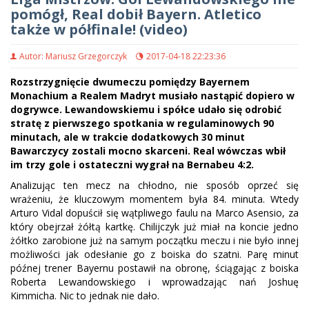
pomógł, Real dobił Bayern. Atletico
także w półfinale! (video)
Autor: Mariusz Grzegorczyk
2017-04-18 22:23:36
Rozstrzygnięcie dwumeczu pomiędzy Bayernem
Monachium a Realem Madryt musiało nastąpić dopiero w
dogrywce. Lewandowskiemu i spółce udało się odrobić
stratę z pierwszego spotkania w regulaminowych 90
minutach, ale w trakcie dodatkowych 30 minut
Bawarczycy zostali mocno skarceni. Real wówczas wbił
im trzy gole i ostateczni wygrał na Bernabeu 4:2.
Analizując ten mecz na chłodno, nie sposób oprzeć się
wrażeniu, że kluczowym momentem była 84. minuta. Wtedy
Arturo Vidal dopuścił się wątpliwego faulu na Marco Asensio, za
który obejrzał żółtą kartkę. Chilijczyk już miał na koncie jedno
żółtko zarobione już na samym początku meczu i nie było innej
możliwości jak odesłanie go z boiska do szatni. Parę minut
późnej trener Bayernu postawił na obronę, ściągając z boiska
Roberta Lewandowskiego i wprowadzając nań Joshuę
Kimmicha. Nic to jednak nie dało.