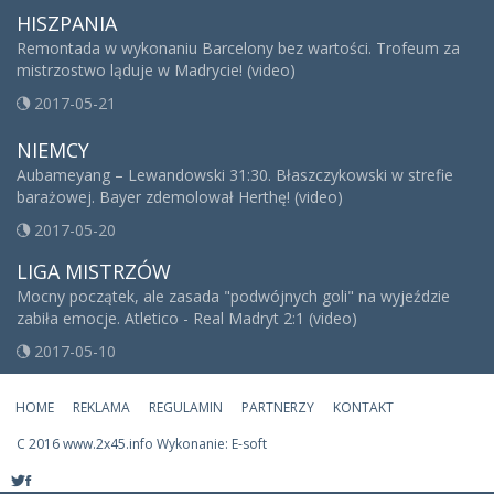
HISZPANIA
Remontada w wykonaniu Barcelony bez wartości. Trofeum za
mistrzostwo ląduje w Madrycie! (video)
2017-05-21
NIEMCY
Aubameyang – Lewandowski 31:30. Błaszczykowski w strefie
barażowej. Bayer zdemolował Herthę! (video)
2017-05-20
LIGA MISTRZÓW
Mocny początek, ale zasada "podwójnych goli" na wyjeździe
zabiła emocje. Atletico - Real Madryt 2:1 (video)
2017-05-10
HOME
REKLAMA
REGULAMIN
PARTNERZY
KONTAKT
C
2016 www.2x45.info Wykonanie: E-soft