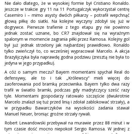
Nie dało dlatego, że w wysokiej formie był Cristiano Ronaldo.
Jeszcze w trakcie gry 11 na 11 Portugalczyk wykorzystał centrę
Casemiro i – mimo asysty dwóch piłkarzy – potrafił wepchnąć
głową piłkę do siatki. Na kolejne wyczyny zdobył się już w
dogrywce. Pierwsze trafienie z tego etapu gry nie powinno
jednak zostać uznane, bo CR7 znajdował się na wyraźnym
spalonym w momencie zagrania piłki przez Ramosa. Kolejny gol
był już jednak strzelony jak najbardziej prawidłowo. Ronaldo
tylko zwieńczył to, co wcześniej wypracował Marcelo. A akcja
Brazylijczyka była naprawdę godna podziwu (zresztą nie była to
jedyna w jego przypadku).
A cóż o samym meczu? Bayern momentami spychał Real do
defensywy, ale to i tak „Królewscy” mieli więcej do
zaoferowania pod bramką przeciwnika. Bayern tylko dwa razy
trafił w światło bramki, podczas gdy madrytczycy sześć razy
tyle. Momentami gospodarzy ratowało szczęście (dwukrotnie
Marcelo znalazł się tuż przed linią i zdołał zablokować strzały), a
w przypadku Bawarczyków na wysokości zadania stawał
Manuel Neuer, broniąc groźne strzały rywali.
Robert Lewandowski przebywał na murawie przez 88 minut i w
tym czasie dość mocno niepokoił Sergio Ramosa. W jednej z