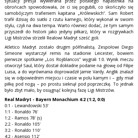
sytuacji presja wywierana przez polskiego napastnika na
obrońcach spowodowała, że ci się pogubili, co skończyło się
samobójczym trafieniem kapitana „Królewskich”. Sam Robert
trafił dzisiaj do siatki z rzutu karnego, który wykonał w swoim
stylu, czyli na dwa tempa. Warto również dodać, że tym samym
przyszedł do historii jako jedyny piłkarz, który w rozgrywkach
Ligi Mistrzów strzelił Realowi Madryt sześć goli.
Atletico Madryt zostało drugim półfinalistą. Zespołowi Diego
Simeone wystarczył remis na stadionie Leicester, bowiem
pierwsze spotkanie „Los Rojiblancos” wygrali 1:0. Wynik meczu
otworzył Saul, który dostał dokładne podanie na głowę od Filipe
Luisa, a do wyrównania doprowadził Jamie Vardy. Anglik znalazł
się w odpowiednim miejscu i czasie w polu karnym i – gdy miał
piłkę pod nogą – po prostu sieknął pod poprzeczkę. To jednak
było zbyt mało, by osiągnąć kolejną fazę Ligi Mistrzów.
Real Madryt - Bayern Monachium 4:2 (1:2, 0:0)
0:1 - Lewandowski 53'
1:1 - Ronaldo 76'
1:2 - Ramos 78' (s)
2:2 - Ronaldo 105'
3:2 - Ronaldo 110'
4:2 - Asensio 112'