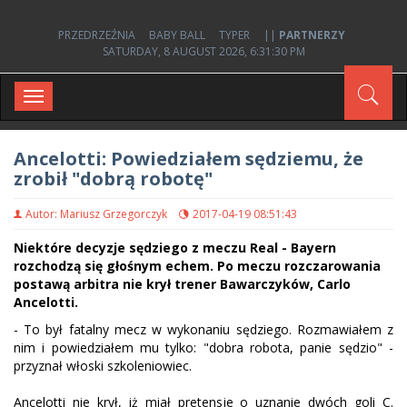
PRZEDRZEŹNIA
BABY BALL
TYPER
||
PARTNERZY
SATURDAY, 8 AUGUST 2026, 6:31:30 PM
Toggle
navigation
Ancelotti: Powiedziałem sędziemu, że
zrobił "dobrą robotę"
Autor: Mariusz Grzegorczyk
2017-04-19 08:51:43
Niektóre decyzje sędziego z meczu Real - Bayern
rozchodzą się głośnym echem. Po meczu rozczarowania
postawą arbitra nie krył trener Bawarczyków, Carlo
Ancelotti.
- To był fatalny mecz w wykonaniu sędziego. Rozmawiałem z
nim i powiedziałem mu tylko: "dobra robota, panie sędzio" -
przyznał włoski szkoleniowiec.
Ancelotti nie krył, iż miał pretensje o uznanie dwóch goli C.