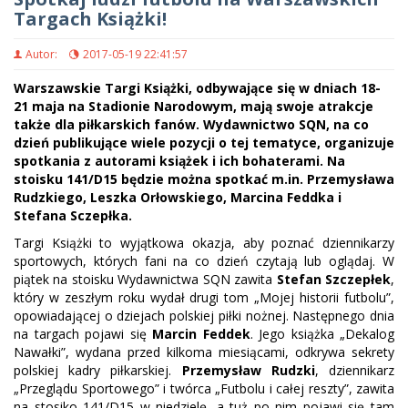
Targach Książki!
Autor:
2017-05-19 22:41:57
Warszawskie Targi Książki, odbywające się w dniach 18-
21 maja na Stadionie Narodowym, mają swoje atrakcje
także dla piłkarskich fanów. Wydawnictwo SQN, na co
dzień publikujące wiele pozycji o tej tematyce, organizuje
spotkania z autorami książek i ich bohaterami. Na
stoisku 141/D15 będzie można spotkać m.in. Przemysława
Rudzkiego, Leszka Orłowskiego, Marcina Feddka i
Stefana Sczepłka.
Targi Książki to wyjątkowa okazja, aby poznać dziennikarzy
sportowych, których fani na co dzień czytają lub oglądaj. W
piątek na stoisku Wydawnictwa SQN zawita
Stefan Szczepłek
,
który w zeszłym roku wydał drugi tom „Mojej historii futbolu”,
opowiadającej o dziejach polskiej piłki nożnej. Następnego dnia
na targach pojawi się
Marcin Feddek
. Jego książka „Dekalog
Nawałki”, wydana przed kilkoma miesiącami, odkrywa sekrety
polskiej kadry piłkarskiej.
Przemysław Rudzki
, dziennikarz
„Przeglądu Sportowego” i twórca „Futbolu i całej reszty”, zawita
na stosiko 141/D15 w niedzielę, a tuż po nim pojawi się tam