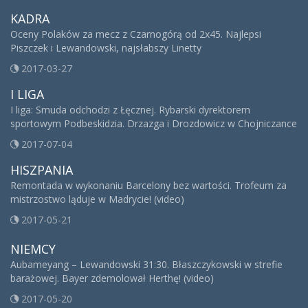
KADRA
Oceny Polaków za mecz z Czarnogórą od 2x45. Najlepsi
Piszczek i Lewandowski, najsłabszy Linetty
2017-03-27
I LIGA
I liga: Smuda odchodzi z Łęcznej. Rybarski dyrektorem
sportowym Podbeskidzia. Drzazga i Drozdowicz w Chojniczance
2017-07-04
HISZPANIA
Remontada w wykonaniu Barcelony bez wartości. Trofeum za
mistrzostwo ląduje w Madrycie! (video)
2017-05-21
NIEMCY
Aubameyang – Lewandowski 31:30. Błaszczykowski w strefie
barażowej. Bayer zdemolował Herthę! (video)
2017-05-20