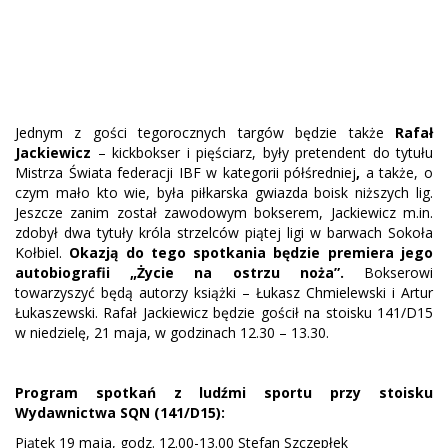
Jednym z gości tegorocznych targów będzie także
Rafał
Jackiewicz
– kickbokser i pięściarz, były pretendent do tytułu
Mistrza Świata federacji IBF w kategorii półśredniej
,
a także, o
czym mało kto wie, była piłkarska gwiazda boisk niższych lig.
Jeszcze zanim został zawodowym bokserem, Jackiewicz m.in.
zdobył dwa tytuły króla strzelców piątej ligi w barwach Sokoła
Kołbiel.
Okazją do tego spotkania będzie premiera jego
autobiografii „Życie na ostrzu noża”.
Bokserowi
towarzyszyć będą autorzy książki – Łukasz Chmielewski i Artur
Łukaszewski. Rafał Jackiewicz będzie gościł na stoisku 141/D15
w niedzielę, 21 maja, w godzinach 12.30 – 13.30.
Program spotkań z ludźmi sportu przy stoisku
Wydawnictwa SQN (141/D15):
Piątek 19 maja, godz. 12.00-13.00 Stefan Szczepłek