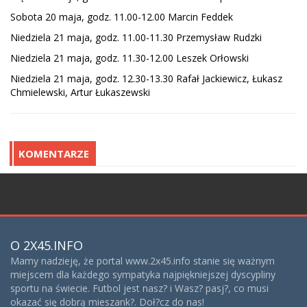
Sobota 20 maja, godz. 11.00-12.00 Marcin Feddek
Niedziela 21 maja, godz. 11.00-11.30 Przemysław Rudzki
Niedziela 21 maja, godz. 11.30-12.00 Leszek Orłowski
Niedziela 21 maja, godz. 12.30-13.30 Rafał Jackiewicz, Łukasz
Chmielewski, Artur Łukaszewski
KOMENTARZE
;
O 2X45.INFO
Mamy nadzieję, że portal www.2x45.info stanie się ważnym
miejscem dla każdego sympatyka najpiękniejszej dyscypliny
sportu na świecie. Futbol jest nasz? i Wasz? pasj?, co musi
okazać się dobrą mieszank?. Doł?cz do nas!