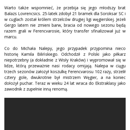
Warto także wspomnieć, że przebija się jego młodszy brat
Balazs Lovrencsics. 25-latek zdobył 21 bramek dla Soroksar SC i
w cuglach został królem strzelców drugiej ligi węgierskiej. Jeżeli
Gergo latem nie zmieni barw, bracia od nowego sezonu będą
razem grali w Ferencvarosie, który transfer sfinalizował już w
marcu.
Co do Michała Nalepy, jego przypadek przypomina nieco
historię Kamila Bilińskiego. Odchodził z Polski jako piłkarz
niepotrzebny (a dokładnie z Wisły Kraków) i wypromował się w
lidze, którą przeważnie nasi rodacy omijają. Nalepa w ciągu
trzech sezonów założył koszulkę Ferencvarosu 102 razy, strzelił
cztery gole, dwukrotnie był mistrzem Węgier, a na koniec
dołożył puchar. Teraz w wieku 24 lat wraca do Ekstraklasy jako
zawodnik z zupełnie inną renomą.