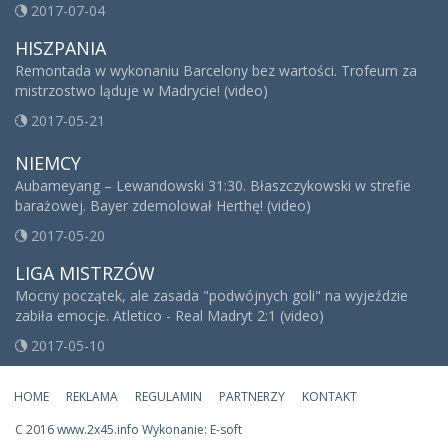
2017-07-04
HISZPANIA
Remontada w wykonaniu Barcelony bez wartości. Trofeum za
mistrzostwo ląduje w Madrycie! (video)
2017-05-21
NIEMCY
Aubameyang – Lewandowski 31:30. Błaszczykowski w strefie
barażowej. Bayer zdemolował Herthę! (video)
2017-05-20
LIGA MISTRZÓW
Mocny początek, ale zasada "podwójnych goli" na wyjeździe
zabiła emocje. Atletico - Real Madryt 2:1 (video)
2017-05-10
HOME
REKLAMA
REGULAMIN
PARTNERZY
KONTAKT
C
2016 www.2x45.info Wykonanie: E-soft