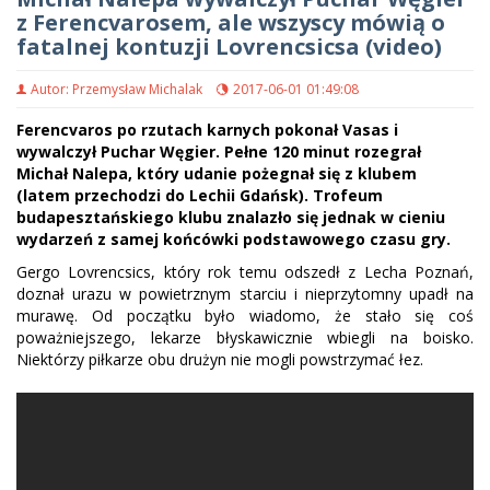
z Ferencvarosem, ale wszyscy mówią o
fatalnej kontuzji Lovrencsicsa (video)
Autor: Przemysław Michalak
2017-06-01 01:49:08
Ferencvaros po rzutach karnych pokonał Vasas i
wywalczył Puchar Węgier. Pełne 120 minut rozegrał
Michał Nalepa, który udanie pożegnał się z klubem
(latem przechodzi do Lechii Gdańsk). Trofeum
budapesztańskiego klubu znalazło się jednak w cieniu
wydarzeń z samej końcówki podstawowego czasu gry.
Gergo Lovrencsics, który rok temu odszedł z Lecha Poznań,
doznał urazu w powietrznym starciu i nieprzytomny upadł na
murawę. Od początku było wiadomo, że stało się coś
poważniejszego, lekarze błyskawicznie wbiegli na boisko.
Niektórzy piłkarze obu drużyn nie mogli powstrzymać łez.