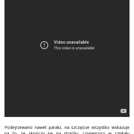
Podejrzewano nawet paraliż, na szczęście wszystko wskazuje
na to, że skończy się na strachu. Lovrencsics w szpitalu