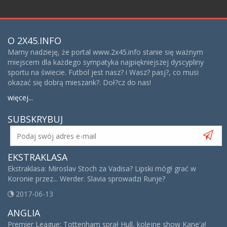
;
O 2X45.INFO
Mamy nadzieję, że portal www.2x45.info stanie się ważnym
miejscem dla każdego sympatyka najpiękniejszej dyscypliny
sportu na świecie. Futbol jest nasz? i Wasz? pasj?, co musi
okazać się dobrą mieszank?. Doł?cz do nas!
więcej...
SUBSKRYBUJ
EKSTRAKLASA
Ekstraklasa: Miroslav Stoch za Vadisa? Lipski mógł grać w
Koronie przez... Werder. Slavia sprowadzi Runje?
2017-06-13
ANGLIA
Premier League: Tottenham sprał Hull, kolejne show Kane'a!