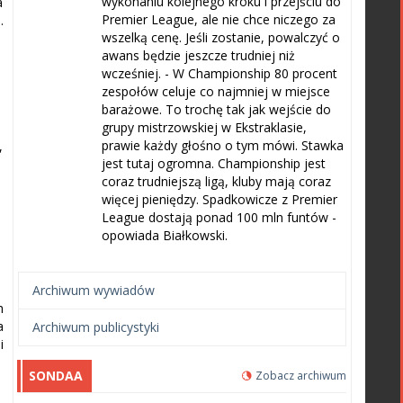
wykonaniu kolejnego kroku i przejściu do
a
Premier League, ale nie chce niczego za
.
wszelką cenę. Jeśli zostanie, powalczyć o
awans będzie jeszcze trudniej niż
wcześniej. - W Championship 80 procent
zespołów celuje co najmniej w miejsce
barażowe. To trochę tak jak wejście do
grupy mistrzowskiej w Ekstraklasie,
prawie każdy głośno o tym mówi. Stawka
,
jest tutaj ogromna. Championship jest
coraz trudniejszą ligą, kluby mają coraz
więcej pieniędzy. Spadkowicze z Premier
League dostają ponad 100 mln funtów -
opowiada Białkowski.
Archiwum wywiadów
h
a
Archiwum publicystyki
i
SONDAA
Zobacz archiwum