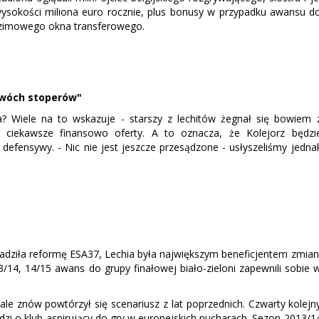
wysokości miliona euro rocznie, plus bonusy w przypadku awansu d
 zimowego okna transferowego.
dwóch stoperów"
a? Wiele na to wskazuje - starszy z lechitów żegnał się bowiem 
 ciekawsze finansowo oferty. A to oznacza, że Kolejorz będzi
fensywy. - Nic nie jest jeszcze przesądzone - usłyszeliśmy jedna
dziła reformę ESA37, Lechia była największym beneficjentem zmian
14, 14/15 awans do grupy finałowej biało-zieloni zapewnili sobie 
le znów powtórzył się scenariusz z lat poprzednich. Czwarty kolejn
odzi o klub aspirujący do gry w europejskich pucharach. Sezon 2013/1