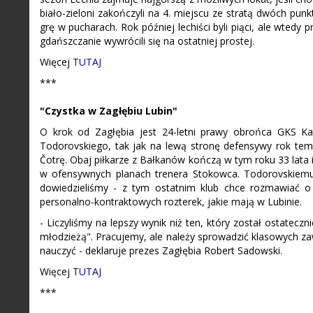
biało-zieloni zakończyli na 4. miejscu ze stratą dwóch pun
grę w pucharach. Rok później lechiści byli piąci, ale wted
gdańszczanie wywrócili się na ostatniej prostej.
Więcej
TUTAJ
***
"Czystka w Zagłębiu Lubin"
O krok od Zagłębia jest 24-letni prawy obrońca GKS Ka
Todorovskiego, tak jak na lewą stronę defensywy rok tem
Čotrę. Obaj piłkarze z Bałkanów kończą w tym roku 33 lata i
w ofensywnych planach trenera Stokowca. Todorovskiemu 
dowiedzieliśmy - z tym ostatnim klub chce rozmawiać o 
personalno-kontraktowych rozterek, jakie mają w Lubinie.
- Liczyliśmy na lepszy wynik niż ten, który został ostatec
młodzieżą". Pracujemy, ale należy sprowadzić klasowych za
nauczyć - deklaruje prezes Zagłębia Robert Sadowski.
Więcej
TUTAJ
***