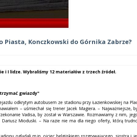
do Piasta, Konczkowski do Górnika Zabrze?
i I lidze. Wybraliśmy 12 materiałów z trzech źródeł.
zatrzymać gwiazdy"
przejazdu odkrytym autobusem ze stadionu przy Łazienkowskiej na Pla
awiałem – uśmiechał się trener Jacek Magiera. – Najważniejsze, b
przekonanie Vadisa, by został w Warszawie. Rozmawiamy z nim, jeg
Dariusz Mioduski. – Na razie nie ma dla niego oferty, którą trudn
dionu oglądali m.in. ojciec belgijskiego rozgrywającego, siostra i je