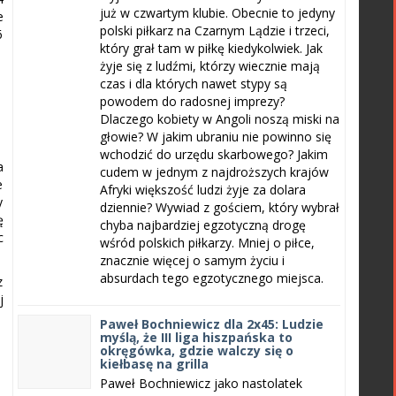
już w czwartym klubie. Obecnie to jedyny
e
polski piłkarz na Czarnym Lądzie i trzeci,
6
który grał tam w piłkę kiedykolwiek. Jak
żyje się z ludźmi, którzy wiecznie mają
czas i dla których nawet stypy są
powodem do radosnej imprezy?
Dlaczego kobiety w Angoli noszą miski na
głowie? W jakim ubraniu nie powinno się
wchodzić do urzędu skarbowego? Jakim
a
cudem w jednym z najdroższych krajów
e
Afryki większość ludzi żyje za dolara
y
dziennie? Wywiad z gościem, który wybrał
ę
chyba najbardziej egzotyczną drogę
c
wśród polskich piłkarzy. Mniej o piłce,
znacznie więcej o samym życiu i
absurdach tego egzotycznego miejsca.
z
j
Paweł Bochniewicz dla 2x45: Ludzie
myślą, że III liga hiszpańska to
okręgówka, gdzie walczy się o
kiełbasę na grilla
Paweł Bochniewicz jako nastolatek