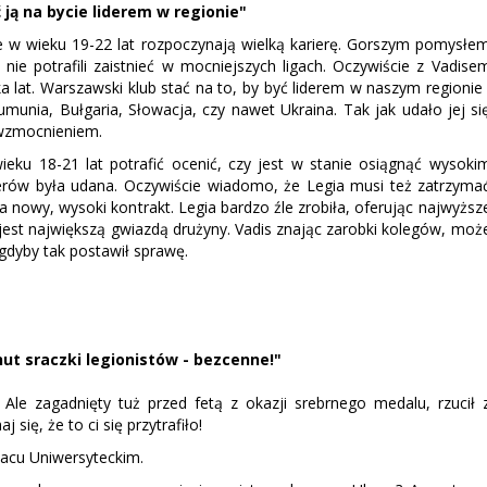
ją na bycie liderem w regionie"
ze w wieku 19-22 lat rozpoczynają wielką karierę. Gorszym pomysłe
ie potrafili zaistnieć w mocniejszych ligach. Oczywiście z Vadise
lka lat. Warszawski klub stać na to, by być liderem w naszym regionie 
umunia, Bułgaria, Słowacja, czy nawet Ukraina. Tak jak udało jej si
 wzmocnieniem.
eku 18-21 lat potrafić ocenić, czy jest w stanie osiągnąć wysoki
erów była udana. Oczywiście wiadomo, że Legia musi też zatrzyma
nowy, wysoki kontrakt. Legia bardzo źle zrobiła, oferując najwyższ
e jest największą gwiazdą drużyny. Vadis znając zarobki kolegów, moż
 gdyby tak postawił sprawę.
nut sraczki legionistów - bezcenne!"
. Ale zagadnięty tuż przed fetą z okazji srebrnego medalu, rzucił 
się, że to ci się przytrafiło!
lacu Uniwersyteckim.