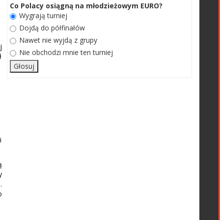
Co Polacy osiągną na młodzieżowym EURO?
Wygrają turniej
Dojdą do półfinałów
Nawet nie wyjdą z grupy
j
Nie obchodzi mnie ten turniej
ł
i
ą
y
.
o