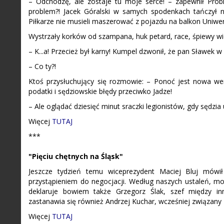
– Odchodzę, ale zostaje tu moje serce! – zapewnił Prob
problem?! Jacek Góralski w samych spodenkach tańczył n
Piłkarze nie musieli maszerować z pojazdu na balkon Uniwe
Wystrzały korków od szampana, huk petard, race, śpiewy wielbi
– K...a! Przecież był karny! Kumpel dzwonił, że pan Sławek w 
– Co ty?!
Ktoś przysłuchujący się rozmowie: – Ponoć jest nowa wer
podatki i sędziowskie błędy przeciwko Jadze!
– Ale oglądać dziesięć minut sraczki legionistów, gdy sędzia
Więcej
TUTAJ
***
"Pięciu chętnych na Śląsk"
Jeszcze tydzień temu wiceprezydent Maciej Bluj mówił
przystąpieniem do negocjacji. Według naszych ustaleń, moż
deklaruje bowiem także Grzegorz Ślak, szef między in
zastanawia się również Andrzej Kuchar, wcześniej związany 
Więcej
TUTAJ