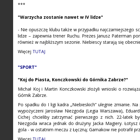
***
"Warzycha zostanie nawet w IV lidze"
- Nie opuszczę klubu także w przypadku najczarniejszego sc
lidze – zapewnia trener Ruchu. Prezes Janusz Paterman por
również w najbliższym sezonie. Niebiescy starają się obecnie
Więcej
TUTAJ
"SPORT"
"Koj do Piasta, Konczkowski do Górnika Zabrze?"
Michał Koj i Martin Konczkowski złożyli wnioski o rozwiąz
Górnik Zabrze.
Po spadku do I ligi kadra „Niebieskich” ulegnie zmianie. N
wypożyczeni Jarosław Niezgoda (Legia Warszawa), Eduard
Cichej chcieliby zatrzymać pierwszego z nich. 22-latek by
Niezgoda wraca jednak do drużyny Jacka Magiery. Łotysz i B
gola - w ostatnim meczu z Łęczną; Gamakow nie potrafił prze
Więcej
TUTAJ