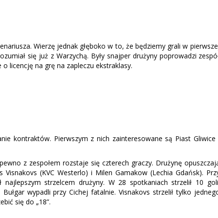
enariusza. Wierzę jednak głęboko w to, że będziemy grali w pierwsze
ozumiał się już z Warzychą. Były snajper drużyny poprowadzi zespó
 o licencję na grę na zapleczu ekstraklasy.
anie kontraktów. Pierwszym z nich zainteresowane są Piast Gliwice 
a pewno z zespołem rozstaje się czterech graczy. Drużynę opuszczaj
s Visnakovs (KVC Westerlo) i Milen Gamakow (Lechia Gdańsk). Prz
ł najlepszym strzelcem drużyny. W 28 spotkaniach strzelił 10 goli
ułgar wypadli przy Cichej fatalnie. Visnakovs strzelił tylko jedneg
bić się do „18”.