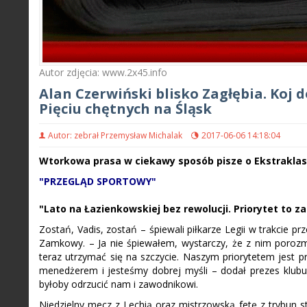
Autor zdjęcia: www.2x45.info
Alan Czerwiński blisko Zagłębia. Koj 
Pięciu chętnych na Śląsk
Autor: zebrał Przemysław Michalak
2017-06-06 14:18:04
Wtorkowa prasa w ciekawy sposób pisze o Ekstraklasie 
"PRZEGLĄD SPORTOWY"
"Lato na Łazienkowskiej bez rewolucji. Priorytet to 
Zostań, Vadis, zostań – śpiewali piłkarze Legii w trakcie 
Zamkowy. – Ja nie śpiewałem, wystarczy, że z nim porozm
teraz utrzymać się na szczycie. Naszym priorytetem jest 
menedżerem i jesteśmy dobrej myśli – dodał prezes klubu 
byłoby odrzucić nam i zawodnikowi.
Niedzielny mecz z Lechią oraz mistrzowską fetę z trybun sta