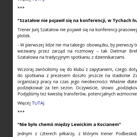
***
"Szatałow nie pojawił się na konferencji, w Tychach h
Trener Jurij Szatałow nie pojawił się na konferencji praso
plotek.
- W pierwszej lidze nie ma takiego obowiązku, by pierwszy t
wezwany przez zarząd na rozmowy – tak Dietmar Brehme
Szatałowa na tradycyjnym spotkaniu z dziennikarzami.
Wczoraj zwróciliśmy się do klubu z zapytaniem, czego doty
do spotkania z prezesem doszło jeszcze na stadionie Z
organizacji pracy na czas jego nieobecności. Właśnie dlat
podziękował za ten sezon. Oczywiście, słowo „podzięk
Podjęliśmy też kwestię transferów, potencjalnych wzmocnień 
Więcej
TUTAJ
***
"Nie było chemii między Lewickim a Kocianem"
Jednym z czterech piłkarzy, z którymi trener Podbeskid