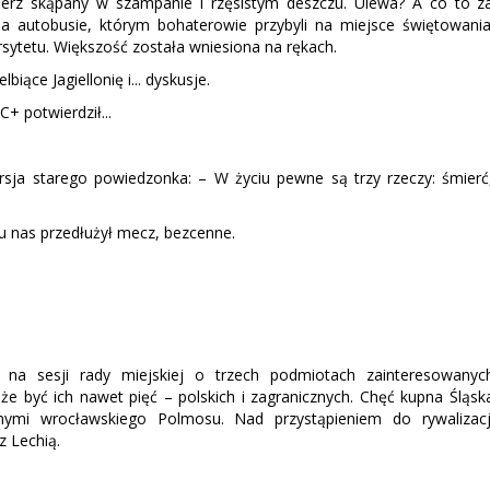
ierz skąpany w szampanie i rzęsistym deszczu. Ulewa? A co to z
a autobusie, którym bohaterowie przybyli na miejsce świętowania
rsytetu. Większość została wniesiona na rękach.
ące Jagiellonię i... dyskusje.
C+ potwierdził...
sja starego powiedzonka: – W życiu pewne są trzy rzeczy: śmierć
 u nas przedłużył mecz, bezcenne.
 na sesji rady miejskiej o trzech podmiotach zainteresowanyc
e być ich nawet pięć – polskich i zagranicznych. Chęć kupna Śląsk
nymi wrocławskiego Polmosu. Nad przystąpieniem do rywalizacj
z Lechią.