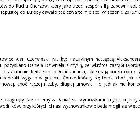
któw do Ruchu Chorzów, który jako trzeci zespół z ligi zapewnił sobi
y przepustkę do Europy dawało też czwarte miejsce. W sezonie 2015/1
towice Alan Czerwiński. Ma być naturalnym następcą Aleksandar
u pozyskano Daniela Dziwniela z myślą, że wkrótce zastąpi Djordj
 coraz trudniej będzie im spełniać zadania, jakie mają boczni obrońc
kontrakt wygasa w grudniu, Čotrze kończy się teraz, choć jak si
nowej, choć raczej niezbyt długiej umowie. To jednak nie konie
znie osiągnięty. Nie chcemy zasłaniać się wymówkami "my pracujemy 
wodników, przy których ci nasi wychowankowie będą mogli się więce