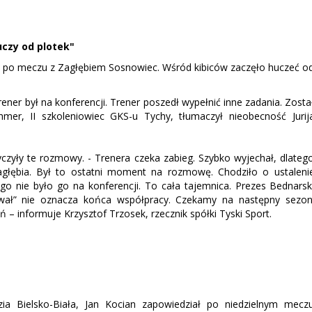
uczy od plotek"
wej po meczu z Zagłębiem Sosnowiec. Wśród kibiców zaczęło huczeć o
rener był na konferencji. Trener poszedł wypełnić inne zadania. Zosta
r, II szkoleniowiec GKS-u Tychy, tłumaczył nieobecność Jurij
czyły te rozmowy. - Trenera czeka zabieg. Szybko wyjechał, dlateg
agłębia. Był to ostatni moment na rozmowę. Chodziło o ustaleni
ego nie było go na konferencji. To cała tajemnica. Prezes Bednarsk
ował” nie oznacza końca współpracy. Czekamy na następny sezon
– informuje Krzysztof Trzosek, rzecznik spółki Tyski Sport.
zia Bielsko-Biała, Jan Kocian zapowiedział po niedzielnym mecz