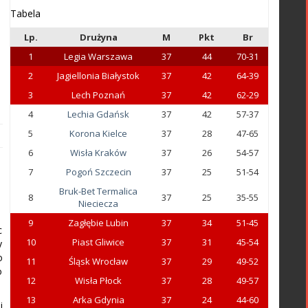
Tabela
Lp.
Drużyna
M
Pkt
Br
1
Legia Warszawa
37
44
70-31
2
Jagiellonia Białystok
37
42
64-39
3
Lech Poznań
37
42
62-29
4
Lechia Gdańsk
37
42
57-37
5
Korona Kielce
37
28
47-65
6
Wisła Kraków
37
26
54-57
7
Pogoń Szczecin
37
25
51-54
Bruk-Bet Termalica
8
37
25
35-55
Nieciecza
9
Zagłębie Lubin
37
34
51-45
c
10
Piast Gliwice
37
31
45-54
y
o
11
Śląsk Wrocław
37
29
49-52
o
12
Wisła Płock
37
28
49-57
13
Arka Gdynia
37
24
44-60
j