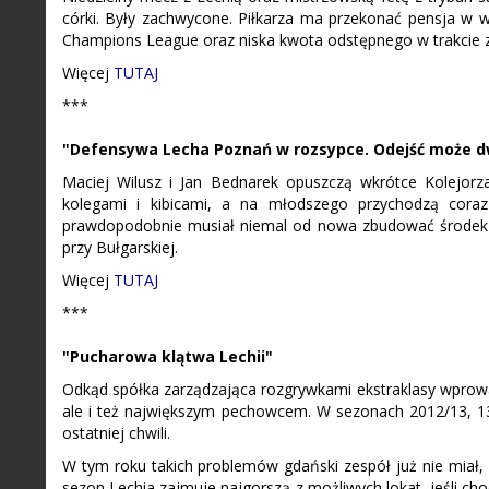
córki. Były zachwycone. Piłkarza ma przekonać pensja w 
Champions League oraz niska kwota odstępnego w trakcie
Więcej
TUTAJ
***
"Defensywa Lecha Poznań w rozsypce. Odejść może 
Maciej Wilusz i Jan Bednarek opuszczą wkrótce Kolejorz
kolegami i kibicami, a na młodszego przychodzą coraz
prawdopodobnie musiał niemal od nowa zbudować środek de
przy Bułgarskiej.
Więcej
TUTAJ
***
"Pucharowa klątwa Lechii"
Odkąd spółka zarządzająca rozgrywkami ekstraklasy wprowa
ale i też największym pechowcem. W sezonach 2012/13, 13/
ostatniej chwili.
W tym roku takich problemów gdański zespół już nie miał, a
sezon Lechia zajmuje najgorszą z możliwych lokat, jeśli ch