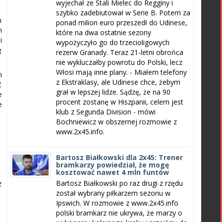
wyjechał ze Stali Mielec do Regginy i
szybko zadebiutował w Serie B. Potem za
m
ponad milion euro przeszedł do Udinese,
m
które na dwa ostatnie sezony
i
wypożyczyło go do trzecioligowych
ę
rezerw Granady. Teraz 21-letni obrońca
nie wykluczałby powrotu do Polski, lecz
Włosi mają inne plany. - Miałem telefony
m
z Ekstraklasy, ale Udinese chce, żebym
ć
grał w lepszej lidze. Sądzę, że na 90
e
procent zostanę w Hiszpanii, celem jest
e
klub z Segunda Division - mówi
Bochniewicz w obszernej rozmowie z
www.2x45.info.
Bartosz Białkowski dla 2x45: Trener
bramkarzy powiedział, że mogę
kosztować nawet 4 mln funtów
Bartosz Białkowski po raz drugi z rzędu
z
został wybrany piłkarzem sezonu w
Ipswich. W rozmowie z www.2x45.info
polski bramkarz nie ukrywa, że marzy o