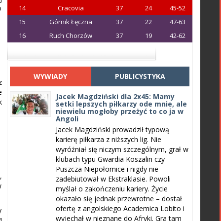
o
14
Cracovia
37
24
45-52
15
Górnik Łęczna
37
22
47-63
16
Ruch Chorzów
37
19
42-62
WYWIADY
PUBLICYSTYKA
z
e
Jacek Magdziński dla 2x45: Mamy
k
setki lepszych piłkarzy ode mnie, ale
niewielu mogłoby przeżyć to co ja w
Angoli
Jacek Magdziński prowadził typową
karierę piłkarza z niższych lig. Nie
wyróżniał się niczym szczególnym, grał w
klubach typu Gwardia Koszalin czy
Puszcza Niepołomice i nigdy nie
,
zadebiutował w Ekstraklasie. Powoli
w
myślał o zakończeniu kariery. Życie
okazało się jednak przewrotne – dostał
ofertę z angolskiego Academica Lobito i
y
wyjechał w nieznane do Afryki. Gra tam
4