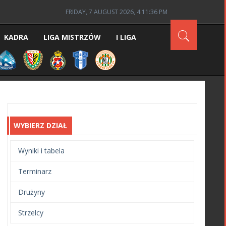
FRIDAY, 7 AUGUST 2026, 4:11:37 PM
KADRA
LIGA MISTRZÓW
I LIGA
WYBIERZ DZIAŁ
Wyniki i tabela
Terminarz
Drużyny
Strzelcy