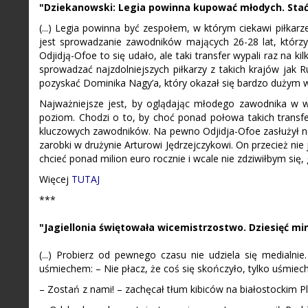
"Dziekanowski: Legia powinna kupować młodych. Stać 
(...) Legia powinna być zespołem, w którym ciekawi piłkar
jest sprowadzanie zawodników mających 26-28 lat, którzy n
Odjidją-Ofoe to się udało, ale taki transfer wypali raz na ki
sprowadzać najzdolniejszych piłkarzy z takich krajów jak R
pozyskać Dominika Nagy’a, który okazał się bardzo dużym
Najważniejsze jest, by oglądając młodego zawodnika w wi
poziom. Chodzi o to, by choć ponad połowa takich transf
kluczowych zawodników. Na pewno Odjidja-Ofoe zasłużył na 
zarobki w drużynie Arturowi Jędrzejczykowi. On przecież ni
chcieć ponad milion euro rocznie i wcale nie zdziwiłbym się,
Więcej
TUTAJ
***
"Jagiellonia świętowała wicemistrzostwo. Dziesięć mi
(...) Probierz od pewnego czasu nie udziela się medialnie
uśmiechem: – Nie płacz, że coś się skończyło, tylko uśmiechaj 
– Zostań z nami! – zachęcał tłum kibiców na białostockim P