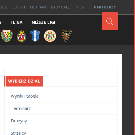
TBOL
ESPORT
HEJTPARK
BABY BALL
TYPER
||
PARTNERZY
W
I LIGA
NIŻSZE LIGI
WYBIERZ DZIAŁ
Wyniki i tabela
Terminarz
Drużyny
Strzelcy