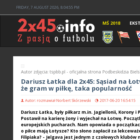
FRIDAY, 7 AUGUST 2026, 8:04:56 PM
MŚ 2018
EKS
Autor zdjęcia: tspbb.pl - oficjalna strona Podbeskidzia Biel
Dariusz Łatka dla 2x45: Sąsiad na Łotw
że gram w piłkę, taka popularność
Autor: rozmawiał Norbert Skórzewski
2017-06-20 16:54:15
Dariusz Łatka, były piłkarz m.in. Jagiellonii, Korony 
Postawił na karierę żony i wyjechał na Łotwę. Począt
europejskich pucharach. Nam opowiada o początkach 
o piłce mają Łotysze? Kto słono zapłacił za lekceważ
Filipiaka? - Jelgava jest jednym z czołowych klubów n