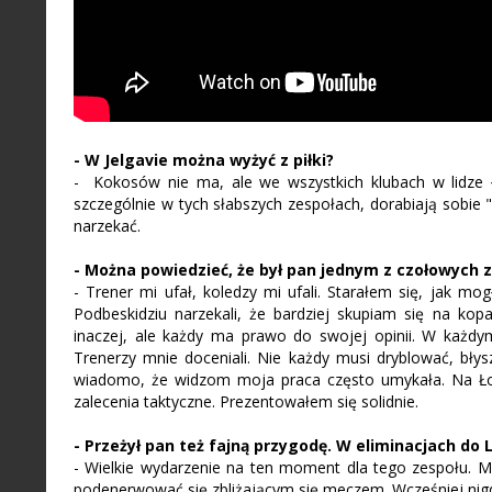
- W Jelgavie można wyżyć z piłki?
- Kokosów nie ma, ale we wszystkich klubach w lidze ło
szczególnie w tych słabszych zespołach, dorabiają sobie "
narzekać.
- Można powiedzieć, że był pan jednym z czołowych 
- Trener mi ufał, koledzy mi ufali. Starałem się, jak mo
Podbeskidziu narzekali, że bardziej skupiam się na kop
inaczej, ale każdy ma prawo do swojej opinii. W każd
Trenerzy mnie doceniali. Nie każdy musi dryblować, bły
wiadomo, że widzom moja praca często umykała. Na Łot
zalecenia taktyczne. Prezentowałem się solidnie.
- Przeżył pan też fajną przygodę. W eliminacjach do
- Wielkie wydarzenie na ten moment dla tego zespołu. Mo
podenerwować się zbliżającym się meczem. Wcześniej nigdy