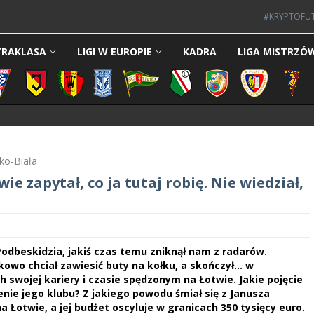
#KRYPTOFU
TRAKLASA
LIGI W EUROPIE
KADRA
LIGA MISTRZÓ
sko-Biała
ie zapytał, co ja tutaj robię. Nie wiedział,
i Podbeskidzia, jakiś czas temu zniknął nam z radarów.
kowo chciał zawiesić buty na kołku, a skończył... w
swojej kariery i czasie spędzonym na Łotwie. Jakie pojęcie
enie jego klubu? Z jakiego powodu śmiał się z Janusza
a Łotwie, a jej budżet oscyluje w granicach 350 tysięcy euro.