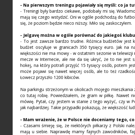
- Na pierwszym treningu pojawiały się myśli: co ja tu
- Treningi były bardzo ciekawe, podobały mi się. Wiadomo
mają się czego wstydzić. Oni w ogóle podchodzą do futbolu
się, że poziom będzie nieco niższy. Miło się zaskoczyłem.
- Jelgavę można w ogóle porównać do jakiegoś klubu 
- To jest zawsze bardzo trudne. Różnica budżetów jest k
budżet oscyluje w granicach 350 tysięcy euro. Jak na 
większości nie ma mowy - w ostatnim sezonie w telewizji 
mecze w Internecie, ale nie da się ukryć, że to nie jest
hokej, na który potrafi przyjść 15 tysięcy osób, potem j
może pojawi się nawet więcej osób, ale to też rzadkość
Łowecz przyszło 1200 kibiców.
Na parkingu strzeżonym w okolicach mojego mieszkania 
co tutaj robię. Powiedziałem, że gram w piłkę. Nawet ni
mówię. Pytał, czy jestem w stanie z tego wyżyć, czy w 
jak najbardziej. Takie przypadki pokazują, że większość ludz
- Mam wrażenie, że w Polsce nie doceniamy tego, c
- Czasami śmieję się, że niektórych piłkarzy z Polski na
mają u siebie. Naprawdę mamy fajnych zawodników, fajn