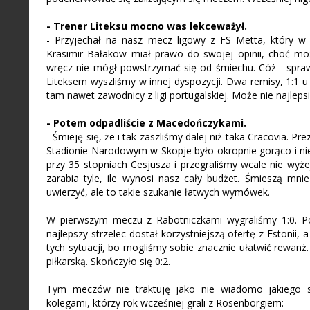
- Trener Liteksu mocno was lekceważył.
- Przyjechał na nasz mecz ligowy z FS Metta, który w 
Krasimir Bałakow miał prawo do swojej opinii, choć moż
wręcz nie mógł powstrzymać się od śmiechu. Cóż - spraw
Liteksem wyszliśmy w innej dyspozycji. Dwa remisy, 1:1 u s
tam nawet zawodnicy z ligi portugalskiej. Może nie najleps
- Potem odpadliście z Macedończykami.
- Śmieję się, że i tak zaszliśmy dalej niż taka Cracovia. P
Stadionie Narodowym w Skopje było okropnie gorąco i nie 
przy 35 stopniach Cesjusza i przegraliśmy wcale nie wy
zarabia tyle, ile wynosi nasz cały budżet. Śmieszą mni
uwierzyć, ale to takie szukanie łatwych wymówek.
W pierwszym meczu z Rabotniczkami wygraliśmy 1:0. P
najlepszy strzelec dostał korzystniejszą ofertę z Estonii,
tych sytuacji, bo mogliśmy sobie znacznie ułatwić rewanż
piłkarską. Skończyło się 0:2.
Tym meczów nie traktuję jako nie wiadomo jakiego s
kolegami, którzy rok wcześniej grali z Rosenborgiem: