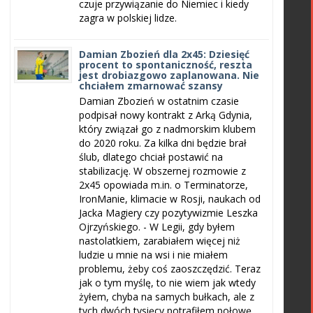
czuje przywiązanie do Niemiec i kiedy
zagra w polskiej lidze.
Damian Zbozień dla 2x45: Dziesięć
procent to spontaniczność, reszta
jest drobiazgowo zaplanowana. Nie
chciałem zmarnować szansy
Damian Zbozień w ostatnim czasie
podpisał nowy kontrakt z Arką Gdynia,
który związał go z nadmorskim klubem
do 2020 roku. Za kilka dni będzie brał
ślub, dlatego chciał postawić na
stabilizację. W obszernej rozmowie z
2x45 opowiada m.in. o Terminatorze,
IronManie, klimacie w Rosji, naukach od
Jacka Magiery czy pozytywizmie Leszka
Ojrzyńskiego. - W Legii, gdy byłem
nastolatkiem, zarabiałem więcej niż
ludzie u mnie na wsi i nie miałem
problemu, żeby coś zaoszczędzić. Teraz
jak o tym myślę, to nie wiem jak wtedy
żyłem, chyba na samych bułkach, ale z
tych dwóch tysięcy potrafiłem połowę