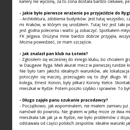
kariery nie wycisnę, za to żona dostała bardzo ciekawe, pe
- Jakie było pierwsze wrażenie po przyjeździe do Ry
- Architektura, zdobienia budynków. Jest tutaj wszystko, 
mi Kraków, w którym się urodziłem. Tutaj też jest taki 
jest godna polecenia i warto ją zobaczyć. Spotkałem miły
FK Jelgava. Drużyna mnie bardzo dobrze przyjęła, wsz
Można powiedzieć, że mam szczęście.
- Jak znalazł pan klub na Łotwie?
- Zgłosiłem się wcześniej do innego klubu, bo chciałem g
w Daugavie Ryga. Mieli akurat mecz w pierwszej rundzie kw
Nie było tam jakichś idealnych warunków, ale lokalizacja
potoczyło się inaczej, przeciągało się to zbyt długo.
kolega, Ernest Konon, były piłkarz Korony Kielce. Skonta
mieszkał w Rydze. Potem poszło szybko i sprawnie. To b
- Długo zajęło panu szukanie pracodawcy?
- Początkowo, jak wspominałem, nie miałem zamiaru już gr
namówił do powrotu. Nie grałem w piłkę może ze dwa mie
mieszkała tak jak ja w Rydze, nie było problemów z doj
odstawała od części polskich zespołów. Idealne warunki ja