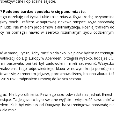
rspektywiczne i opłacalne zajęcie.
gi? Podobno bardzo spodobało się panu miasto.
czego oczekuję od życia. Lubie takie miasta. Ryga trochę przypomina
piękny rynek. Trafiłem w naprawdę ciekawe miejsce. Ryga naprawdę
ch ludzi. Nie miałem problemów z aklimatyzacją. Później trafiłem do
yscy mi pomagali nawet w szeroko rozumianym życiu codziennym.
rać w samej Rydze, żeby mieć niedaleko. Najpierw byłem na treningu
alifikacji do Ligi Europy w Aberdeen, przegrali wysoko, bodajże 0:5.
 mi pasowała, oni też byli zadowoleni i mieli zadzwonić. Wszystko
 W znalezieniu tego odpowiedniego klubu w nowym kraju pomógł mi
ktował się z trenerem Jelgavy, porozmawialiśmy, bo ona akurat też
ył 2015 rok. Podpisałem umowę do końca sezonu.
ać. Nie było ciśnienia. Pewnego razu odwiedził nas jednak Ernest i
siące. Ta Jelgava to było świetne wyjście - większość zawodników
azdem. Klub był większy od Daugavy, baza treningowa naprawdę nie
k dla mnie.