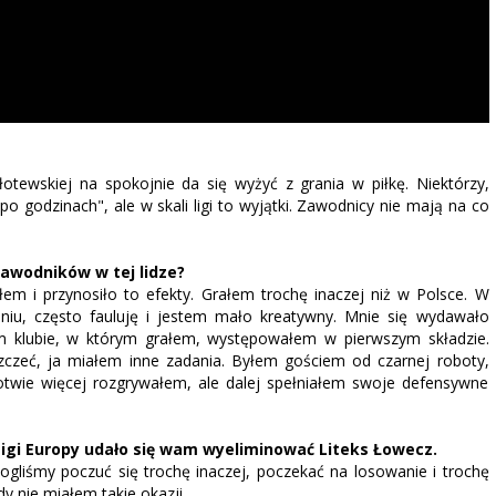
tewskiej na spokojnie da się wyżyć z grania w piłkę. Niektórzy,
po godzinach", ale w skali ligi to wyjątki. Zawodnicy nie mają na co
zawodników w tej lidze?
głem i przynosiło to efekty. Grałem trochę inaczej niż w Polsce. W
aniu, często fauluję i jestem mało kreatywny. Mnie się wydawało
ym klubie, w którym grałem, występowałem w pierwszym składzie.
szczeć, ja miałem inne zadania. Byłem gościem od czarnej roboty,
wie więcej rozgrywałem, ale dalej spełniałem swoje defensywne
 Ligi Europy udało się wam wyeliminować Liteks Łowecz.
gliśmy poczuć się trochę inaczej, poczekać na losowanie i trochę
 nie miałem takie okazji.