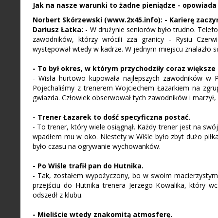
Jak na nasze warunki to żadne pieniądze - opowiada
Norbert Skórzewski (www.2x45.info): - Karierę zaczy
Dariusz Łatka:
- W drużynie seniorów było trudno. Telef
zawodników, którzy wrócili zza granicy - Rysiu Czerw
występował wtedy w kadrze. W jednym miejscu znalazło si
- To był okres, w którym przychodziły coraz większe
- Wisła hurtowo kupowała najlepszych zawodników w Po
Pojechaliśmy z trenerem Wojciechem Łazarkiem na zgrup
gwiazda. Człowiek obserwował tych zawodników i marzył, 
- Trener Łazarek to dość specyficzna postać.
- To trener, który wiele osiągnął. Każdy trener jest na swó
wpadłem mu w oko. Niestety w Wiśle było zbyt dużo piłka
było czasu na ogrywanie wychowanków.
- Po Wiśle trafił pan do Hutnika.
- Tak, zostałem wypożyczony, bo w swoim macierzystym 
przejściu do Hutnika trenera Jerzego Kowalika, który w
odszedł z klubu.
- Mieliście wtedy znakomitą atmosferę.