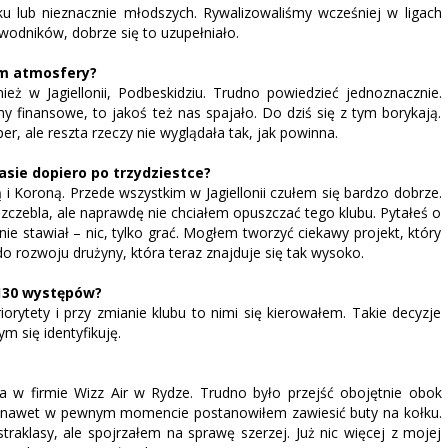
 lub nieznacznie młodszych. Rywalizowaliśmy wcześniej w ligach
awodników, dobrze się to uzupełniało.
em atmosfery?
eż w Jagiellonii, Podbeskidziu. Trudno powiedzieć jednoznacznie.
 finansowe, to jakoś też nas spajało. Do dziś się z tym borykają.
, ale reszta rzeczy nie wyglądała tak, jak powinna.
lasie dopiero po trzydziestce?
ą i Koroną. Przede wszystkim w Jagiellonii czułem się bardzo dobrze.
szczebla, ale naprawdę nie chciałem opuszczać tego klubu. Pytałeś o
ie stawiał – nic, tylko grać. Mogłem tworzyć ciekawy projekt, który
o rozwoju drużyny, która teraz znajduje się tak wysoko.
 130 występów?
riorytety i przy zmianie klubu to nimi się kierowałem. Takie decyzje
m się identyfikuję.
a w firmie Wizz Air w Rydze. Trudno było przejść obojętnie obok
 ja nawet w pewnym momencie postanowiłem zawiesić buty na kołku.
traklasy, ale spojrzałem na sprawę szerzej. Już nic więcej z mojej