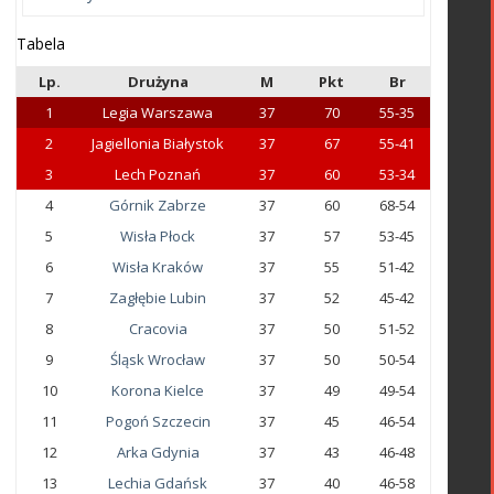
Tabela
Lp.
Drużyna
M
Pkt
Br
1
Legia Warszawa
37
70
55-35
2
Jagiellonia Białystok
37
67
55-41
3
Lech Poznań
37
60
53-34
4
Górnik Zabrze
37
60
68-54
5
Wisła Płock
37
57
53-45
6
Wisła Kraków
37
55
51-42
7
Zagłębie Lubin
37
52
45-42
8
Cracovia
37
50
51-52
9
Śląsk Wrocław
37
50
50-54
10
Korona Kielce
37
49
49-54
11
Pogoń Szczecin
37
45
46-54
12
Arka Gdynia
37
43
46-48
13
Lechia Gdańsk
37
40
46-58