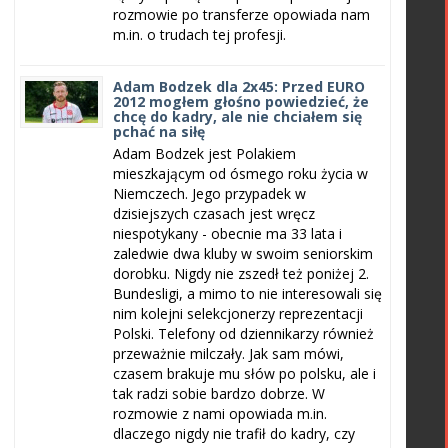
rozmowie po transferze opowiada nam
m.in. o trudach tej profesji.
Adam Bodzek dla 2x45: Przed EURO
2012 mogłem głośno powiedzieć, że
chcę do kadry, ale nie chciałem się
pchać na siłę
Adam Bodzek jest Polakiem
mieszkającym od ósmego roku życia w
Niemczech. Jego przypadek w
dzisiejszych czasach jest wręcz
niespotykany - obecnie ma 33 lata i
zaledwie dwa kluby w swoim seniorskim
dorobku. Nigdy nie zszedł też poniżej 2.
Bundesligi, a mimo to nie interesowali się
nim kolejni selekcjonerzy reprezentacji
Polski. Telefony od dziennikarzy również
przeważnie milczały. Jak sam mówi,
czasem brakuje mu słów po polsku, ale i
tak radzi sobie bardzo dobrze. W
rozmowie z nami opowiada m.in.
dlaczego nigdy nie trafił do kadry, czy