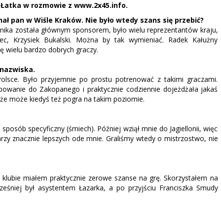
 Łatka w rozmowie z www.2x45.info.
nał pan w Wiśle Kraków. Nie było wtedy szans się przebić?
onika została głównym sponsorem, było wielu reprezentantów kraju,
iec, Krzysiek Bukalski. Można by tak wymieniać. Radek Kałużny
ę wielu bardzo dobrych graczy.
 nazwiska.
lsce. Było przyjemnie po prostu potrenować z takimi graczami.
owanie do Zakopanego i praktycznie codziennie dojeżdżała jakaś
że może kiedyś też pogra na takim poziomie.
j sposób specyficzny (śmiech). Później wziął mnie do Jagiellonii, więc
rzy znacznie lepszych ode mnie. Graliśmy wtedy o mistrzostwo, nie
klubie miałem praktycznie zerowe szanse na grę. Skorzystałem na
cześniej był asystentem Łazarka, a po przyjściu Franciszka Smudy