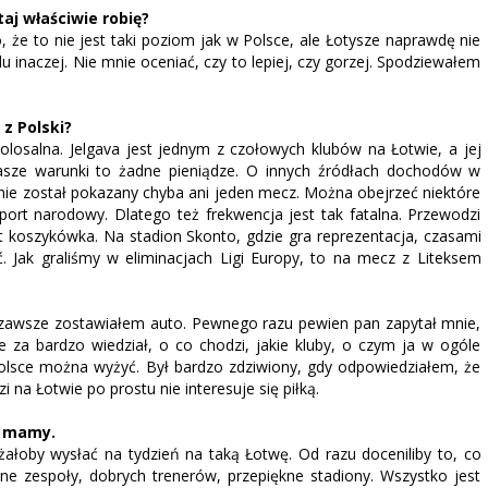
taj właściwie robię?
, że to nie jest taki poziom jak w Polsce, ale Łotysze naprawdę nie
 inaczej. Nie mnie oceniać, czy to lepiej, czy gorzej. Spodziewałem
z Polski?
olosalna. Jelgava jest jednym z czołowych klubów na Łotwie, a jej
nasze warunki to żadne pieniądze. O innych źródłach dochodów w
nie został pokazany chyba ani jeden mecz. Można obejrzeć niektóre
 sport narodowy. Dlatego też frekwencja jest tak fatalna. Przewodzi
est koszykówka. Na stadion Skonto, gdzie gra reprezentacja, czasami
. Jak graliśmy w eliminacjach Ligi Europy, to na mecz z Liteksem
zawsze zostawiałem auto. Pewnego razu pewien pan zapytał mnie,
e za bardzo wiedział, o co chodzi, jakie kluby, o czym ja w ogóle
Polsce można wyżyć. Był bardzo zdziwiony, gdy odpowiedziałem, że
i na Łotwie po prostu nie interesuje się piłką.
o mamy.
leżałoby wysłać na tydzień na taką Łotwę. Od razu doceniliby to, co
e zespoły, dobrych trenerów, przepiękne stadiony. Wszystko jest