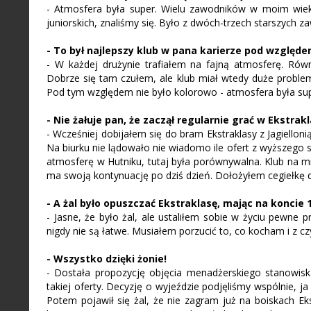
- Atmosfera była super. Wielu zawodników w moim wieku
juniorskich, znaliśmy się. Było z dwóch-trzech starszych z
- To był najlepszy klub w pana karierze pod względ
- W każdej drużynie trafiałem na fajną atmosferę. Równi
Dobrze się tam czułem, ale klub miał wtedy duże problemy
Pod tym względem nie było kolorowo - atmosfera była super
- Nie żałuje pan, że zaczął regularnie grać w Ekstrak
- Wcześniej dobijałem się do bram Ekstraklasy z Jagielloni
Na biurku nie lądowało nie wiadomo ile ofert z wyższego 
atmosferę w Hutniku, tutaj była porównywalna. Klub na mn
ma swoją kontynuację po dziś dzień. Dołożyłem cegiełkę d
- A żal było opuszczać Ekstraklasę, mając na koncie
- Jasne, że było żal, ale ustaliłem sobie w życiu pewne p
nigdy nie są łatwe. Musiałem porzucić to, co kocham i z czy
- Wszystko dzięki żonie!
- Dostała propozycję objęcia menadżerskiego stanowisk
takiej oferty. Decyzję o wyjeździe podjęliśmy wspólnie,
Potem pojawił się żal, że nie zagram już na boiskach Eks