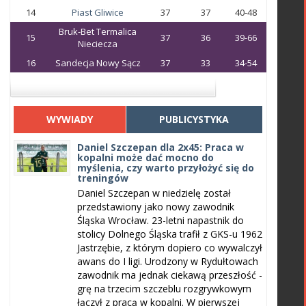
14
Piast Gliwice
37
37
40-48
Bruk-Bet Termalica
15
37
36
39-66
Nieciecza
16
Sandecja Nowy Sącz
37
33
34-54
WYWIADY
PUBLICYSTYKA
Daniel Szczepan dla 2x45: Praca w
kopalni może dać mocno do
myślenia, czy warto przyłożyć się do
treningów
Daniel Szczepan w niedzielę został
przedstawiony jako nowy zawodnik
Śląska Wrocław. 23-letni napastnik do
stolicy Dolnego Śląska trafił z GKS-u 1962
Jastrzębie, z którym dopiero co wywalczył
awans do I ligi. Urodzony w Rydułtowach
zawodnik ma jednak ciekawą przeszłość -
grę na trzecim szczeblu rozgrywkowym
łączył z pracą w kopalni. W pierwszej