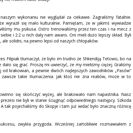
naszym wykonaniu nie wyglądał za ciekawie. Zagraliśmy fatalnie.
e wyraził się mało kulturalnie. Pamiętam, że w jakimś wywiadzie
iliśmy mu psikusa. Ostro trenowaliśmy przez ten czas i na mecz z
iebie i 2:2 u nich dały nam awans. Oni mieli dużo lepszy skład. Byli
i, ale solidni, na pewno lepsi od naszych chłopaków.
rezes Filipiak tłumaczył, że było im trudno ze Shkendiją Tetowo, bo na
dało się grać. Proszę mi uwierzyć, że my mieliśmy ciężej. Graliśmy
żej od krakowian, a pewnie dwóch najlepszych zawodników „Pasów”
e zawsze takie tłumaczenia. Jak ktoś nie zna realiów, może w to
owinno się skończyć wyżej, ale brakowało nam napastnika. Nasz
 a prezesi nie byli w stanie ściągnąć odpowiedniego następcy. Szkoda
. A tak pojechaliśmy do Skopje i tam już widać było znaczną różnicę
ukcesu, zwykła przygoda. Wcześniej żartobliwie rozmawiałem z