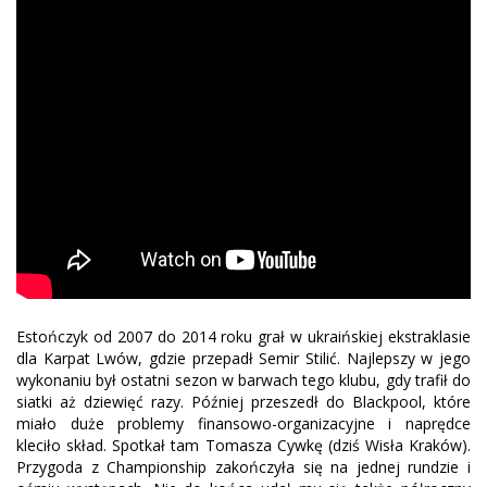
Estończyk od 2007 do 2014 roku grał w ukraińskiej ekstraklasie
dla Karpat Lwów, gdzie przepadł Semir Stilić. Najlepszy w jego
wykonaniu był ostatni sezon w barwach tego klubu, gdy trafił do
siatki aż dziewięć razy. Później przeszedł do Blackpool, które
miało duże problemy finansowo-organizacyjne i naprędce
kleciło skład. Spotkał tam Tomasza Cywkę (dziś Wisła Kraków).
Przygoda z Championship zakończyła się na jednej rundzie i