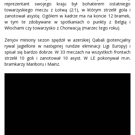
reprezentant swojego kraju był bohaterem ostatniego
towarzyskiego meczu z Łotwą (2:1), w którym strzelił gola i
zanotował asystę. Ogółem w kadrze ma na koncie 12 bramek,
w tym te zdobywane w spotkaniach o punkty z Belgią i
Włochami czy towarzysko z Chorwacją (marzec tego roku).
Zenjov miniony sezon spędził w azerskiej Qabali (potencjalny
rywal Jagiellonii w następnej rundzie eliminacji Ligi Europy) i
spisał się bardzo dobrze. W 33 meczach na wszystkich frontach
strzelił 10 goli i zanotował 10 asyst. W LE pokonywał m.in.
bramkarzy Mariboru i Mainz.