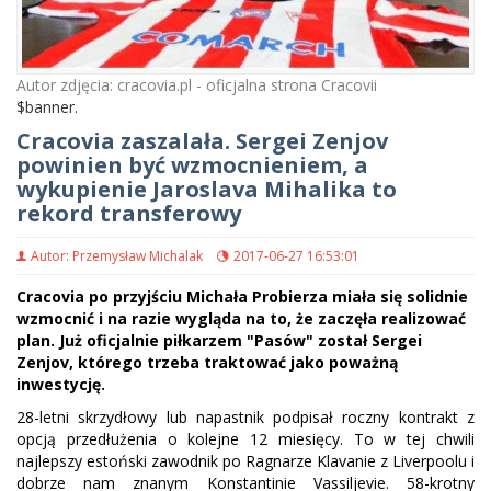
Autor zdjęcia: cracovia.pl - oficjalna strona Cracovii
$banner.
Cracovia zaszalała. Sergei Zenjov
powinien być wzmocnieniem, a
wykupienie Jaroslava Mihalika to
rekord transferowy
Autor: Przemysław Michalak
2017-06-27 16:53:01
Cracovia po przyjściu Michała Probierza miała się solidnie
wzmocnić i na razie wygląda na to, że zaczęła realizować
plan. Już oficjalnie piłkarzem "Pasów" został Sergei
Zenjov, którego trzeba traktować jako poważną
inwestycję.
28-letni skrzydłowy lub napastnik podpisał roczny kontrakt z
opcją przedłużenia o kolejne 12 miesięcy. To w tej chwili
najlepszy estoński zawodnik po Ragnarze Klavanie z Liverpoolu i
dobrze nam znanym Konstantinie Vassiljevie. 58-krotny