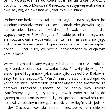
ośmiu występach. Nie do końca udał mu się także półroczny
pobyt w Torpedo Moskwa (10 meczów w rosyjskiej ekstraklasie,
dwie asysty), ale dwa lata w Qabali miał już udane.
Probierz nie będzie narzekał na brak wyboru na skrzydłach, bo
zupełnie niespodziewanie Cracovia jednak zdecydowała się na
zatrzymanie Jaroslava Mihalika. Słowak zimą został
wypożyczony ze Slavii Praga, dużo sobie po nim obiecywano,
ale rozczarował i wydawało się, że nie ma szans na jego
wykupienie. Prezes Janusz Filipiak mówił wprost, że nie zapłaci
ponad 800 tys. euro, co później potwierdzono w oficjalnym
komunikacie.
Wszystko zmienił udany występ Mihalika na Euro U-21. Pokazał
się z bardzo dobrej strony, widać było, że wziął się w garść i
zrzucił parę kilogramów (jak można było pozwolić w Krakowie,
żeby tak się zapuścił?). "Pasy" miały prawo pierwokupu do
końca czerwca i ostatecznie postanowiły z niego skorzystać za
namową Probierza. Oznacza to, że pobiły swój rekord
transferowy. Pytanie, czy młody Słowak znów nie wróci do
ligowej mizerii. Tomas Vestenicky też sporo kosztował rok temu
i okazał się totalnym niewypałem. Nie zdziwilibyśmy się jednak,
gdyby Cracovia zwęszyła interes i jeszcze w tym okienku