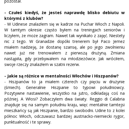
pozostał.
- Czułeś kiedyś, że jesteś naprawdę blisko debiutu w
którymś z klubów?
- W Udinese znalazłem się w kadrze na Puchar Włoch z Napoli.
W tamtym okresie często byłem na treningach seniorów i
liczyłem, że może zagram. Nawet tak wynikało z zajęć. Niestety
nic z tego. W Granadzie dopóki trenerem był Paco Jemez
miałem nadzieję, że dostanę szansę, ale po jego zwolnieniu
nawet już nie trenowałem z pierwszą drużyną. Zmiana
nastąpiła, gdy przebywałem na młodzieżówce. Jak wróciłem,
swoje rzeczy znalazłem w szatni rezerw.
- Jakie są różnice w mentalności Włochów i Hiszpanów?
- Hiszpanów to ja miałem czterech czy pięciu w drużynie
(śmiech). Generalnie Hiszpanie to typowi południowcy.
Pozytywne nastawienie, wszystko na jutro, odkładają coś na
później. A Włosi? Zobaczyłem dwa światy. Reggio di Calabria
znajduje się na samym południu kraju, więc mentalnie tamtejsi
mieszkańcy są jak Hiszpanie, bardzo swobodni. Udine to z kolei
północ Włoch, odczuwasz bardziej austriacko-niemiecki rygor,
punktualność i te sprawy.