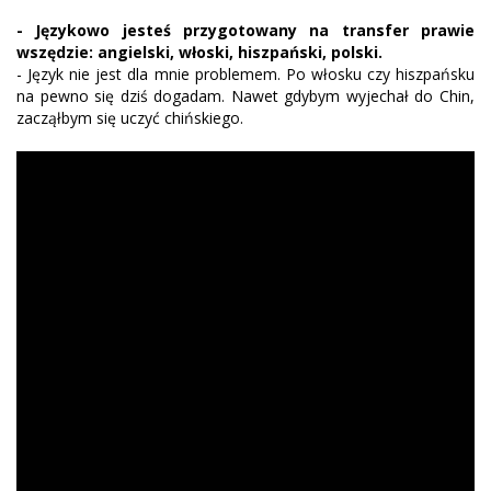
- Językowo jesteś przygotowany na transfer prawie
wszędzie: angielski, włoski, hiszpański, polski.
- Język nie jest dla mnie problemem. Po włosku czy hiszpańsku
na pewno się dziś dogadam. Nawet gdybym wyjechał do Chin,
zacząłbym się uczyć chińskiego.