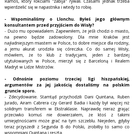
Ramos, który łokciami "zabija" rywali. Czasami jednak trzeba
wpierdzielić się w napastnika i wtedy to robię.
- Wspominaliśmy o Llonchu. Byłeś jego głównym
konsultantem przed przyjściem do Wisły?
- Dużo mu opowiadałem. Zapewniłem, że jeśli chodzi o miasto,
na pewno będzie zadowolony. Dla mnie Kraków jest
najładniejszym miastem w Polsce, to dobre miejsce dla rodziny,
a jemu akurat urodziła się córeczka. Co do samej Wisły,
mówiłem, że to klub z tradycjami, jeden z bardziej
utytułowanych w Polsce, mierzył się z Barceloną i Realem
Madryt w Lidze Mistrzów.
- Odnośnie poziomu trzeciej ligi hiszpańskiej,
argumentów za jej jakością dostaliśmy na polskim
gruncie sporo.
- Zdecydowanie. Stamtąd przychodzili Dani Quintana, Ruben
Jurado, Airam Cabrera czy Gerard Badia i każdy był więcej niż
solidnym transferem w Ekstraklasie. Naprawdę nieraz grając
przeciwko komuś nie dowierzałem, że ktoś z takimi
umiejętnościami może grać na tym szczeblu. Niejeden, gdyby
teraz przyszedł z Segunda B do Polski, zrobiłby to samo co
wspomniani Quintana i reszta.