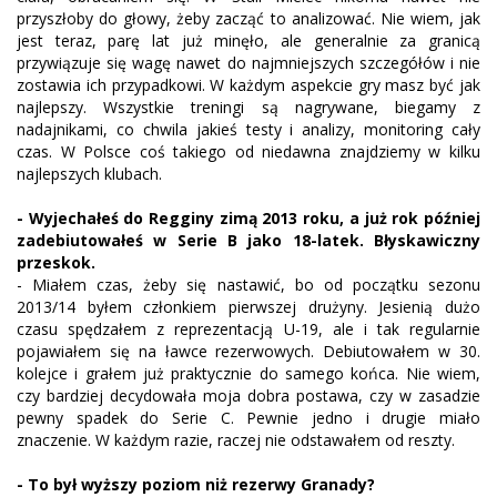
przyszłoby do głowy, żeby zacząć to analizować. Nie wiem, jak
jest teraz, parę lat już minęło, ale generalnie za granicą
przywiązuje się wagę nawet do najmniejszych szczegółów i nie
zostawia ich przypadkowi. W każdym aspekcie gry masz być jak
najlepszy. Wszystkie treningi są nagrywane, biegamy z
nadajnikami, co chwila jakieś testy i analizy, monitoring cały
czas. W Polsce coś takiego od niedawna znajdziemy w kilku
najlepszych klubach.
- Wyjechałeś do Regginy zimą 2013 roku, a już rok później
zadebiutowałeś w Serie B jako 18-latek. Błyskawiczny
przeskok.
- Miałem czas, żeby się nastawić, bo od początku sezonu
2013/14 byłem członkiem pierwszej drużyny. Jesienią dużo
czasu spędzałem z reprezentacją U-19, ale i tak regularnie
pojawiałem się na ławce rezerwowych. Debiutowałem w 30.
kolejce i grałem już praktycznie do samego końca. Nie wiem,
czy bardziej decydowała moja dobra postawa, czy w zasadzie
pewny spadek do Serie C. Pewnie jedno i drugie miało
znaczenie. W każdym razie, raczej nie odstawałem od reszty.
- To był wyższy poziom niż rezerwy Granady?