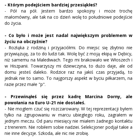
- Którym podejściem bardziej przesiąkłeś?
- Pół na pół. Jestem bardzo spokojny i może trochę
małomówny, ale tak na co dzień wolę to południowe podejście
do życia.
- Co było i może jest nadal największym problemem w
życiu na obczyźnie?
- Rozłąka z rodziną i przyjaciółmi. Do miejsc się zbytnio nie
przywiązuję, za to do ludzi tak. Wolę być z moją ekipą w Dębicy,
niż samemu na Malediwach. Tego mi brakowało we Włoszech i
w Hiszpanii. Towarzyszy mi dziewczyna, to dużo daje, ale od
domu jesteś daleko. Rodzice raz na jakiś czas przyjadą, to
jednak nie to samo. To najgorszy aspekt w byciu piłkarzem, na
razie przez małe "p".
- Przewinąłeś się przez kadrę Marcina Dorny, ale
powołania na Euro U-21 nie dostałeś.
- Nie mogłem czuć się rozczarowany. W tej reprezentacji byłem
tylko na zgrupowaniu w marcu ubiegłego roku, zagrałem w
jednym meczu. Od paru miesięcy nie miałem żadnego kontaktu
z trenerem. Nie robiłem sobie nadziei. Selekcjoner podjął takie a
nie inne decyzje. Szkoda, ale nic nie zrobię.