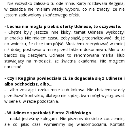
- Nie wszystko zależało tu ode mnie. Karty rozdawała Reggina,
w zasadzie nie miałem wtedy wyboru, co nie znaczy, że nie
jestem zadowolony z końcowego efektu.
- Lechia nie mogła przebić oferty Udinese, to oczywiste.
- Chętne były jeszcze inne kluby, temat Udinese wyskoczył
znienacka. Nie miałem czasu, żeby siąść, przeanalizować i dojść
do wniosku, że chcę tam pójść. Musiałem zdecydować w mniej
niż dobę, postawiono mnie przed faktem dokonanym. Mimo to
bardzo się cieszyłem. Udinese to renomowana marka, klub
stawiający na młodzież, ze świetną akademią. Nie mogłem
narzekać.
- Czyli Reggina powiedziała ci, że dogadała się z Udinese i
albo odchodzisz, albo...
- ...albo zostaję i czeka mnie klub kokosa. Nie chciałem wtedy
przedłużyć kontraktu, dlatego nie sądzę, bym mógł występować
w Serie C w razie pozostania.
- W Udinese spotkałeś Piotra Zielińskiego.
- I nadal jesteśmy kolegami. Nie piszemy do siebie codziennie,
ale co jakiś czas wymienimy się wiadomościami. Kontakt