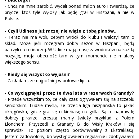
- Chcą na mnie zarobić, wydali ponad milion euro i twierdzą, że
prędzej ktoś tyle wyłoży jak będę grał w Hiszpanii, a nie w
Polsce.
- Czyli Udinese już raczej nie wiąże z tobą planów...
- Teraz nie ma woli, żebym wrócił do klubu i walczył tam o
skład. Może jeśli rozegram dobry sezon w Hiszpanii, będą
patrzyli na to inaczej. W Udine mają masę zawodników na każdą
pozycję, moja obecność tam w tym momencie nie miałaby
większego sensu.
- Kiedy się wszystko wyjaśni?
- Zakładam, że najpóźniej w połowie lipca.
- Co wyciągnąłeś przez te dwa lata w rezerwach Granady?
- Przede wszystkim to, że cały czas ogrywałem się na szczeblu
seniorskim. Ludzie myślą, że trzecia liga hiszpańska to jakaś
okręgówka, gdzie gra się o kiełbasę na grilla. Są tu naprawdę
dobrzy piłkarze, zresztą mamy świeży przykład z Polem
Llonchem. Przyszedł z Granady B do Wisły Kraków i się
sprawdził. To poziom często porównywalny z Ekstraklasą.
Jestem zadowolony, bo występowałem regularnie i zdobywałem