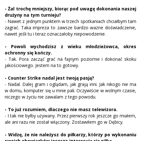
- Żal trochę mniejszy, biorąc pod uwagę dokonania naszej
drużyny na tym turnieju?
- Nawet z jednym punktem w trzech spotkaniach chciałbym tam
zagrać. Taka impreza to zawsze bardzo ważne doświadczenie,
nawet jeśli tu i teraz oznaczałoby niepowodzenie.
- Powoli wychodzisz z wieku młodzieżowca, okres
ochronny się kończy.
- Tak. Pora zacząć grać na fajnym poziomie i dokonać skoku
jakościowego. Jestem na to gotowy.
- Counter Strike nadal jest twoją pasją?
- Nadal. Dalej gram i oglądam, jak grają inni. Jak nikogo nie ma
w domu, komputer się u mnie pali. Oczywiście w wolnym czasie,
niczego w życiu nie zawalam z tego powodu.
- To już rozumiem, dlaczego nie masz telewizora.
- I tak nie byłby używany. Przez pierwszy rok jeszcze go miałem,
ale ani razu nie został włączony. Zostawiłem go w Dębicy.
- Widzę, że nie należysz do piłkarzy, którzy po wykonaniu
swoich obowiązków jeszcze interesują się piłką.