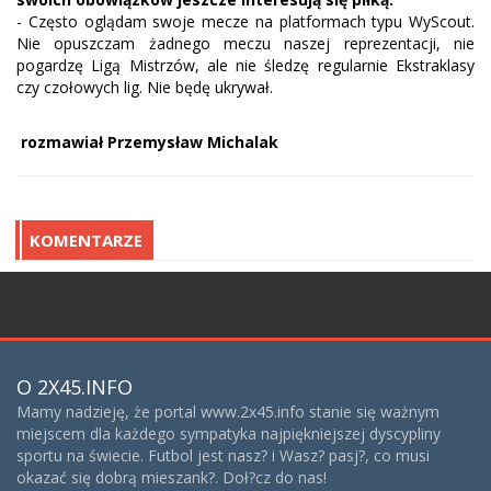
- Często oglądam swoje mecze na platformach typu WyScout.
Nie opuszczam żadnego meczu naszej reprezentacji, nie
pogardzę Ligą Mistrzów, ale nie śledzę regularnie Ekstraklasy
czy czołowych lig. Nie będę ukrywał.
rozmawiał Przemysław Michalak
KOMENTARZE
;
O 2X45.INFO
Mamy nadzieję, że portal www.2x45.info stanie się ważnym
miejscem dla każdego sympatyka najpiękniejszej dyscypliny
sportu na świecie. Futbol jest nasz? i Wasz? pasj?, co musi
okazać się dobrą mieszank?. Doł?cz do nas!