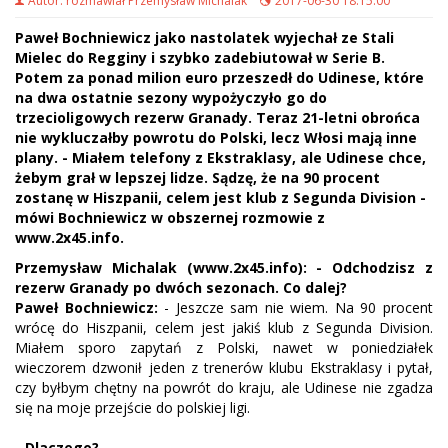
Autor: rozmawiał Przemysław Michalak
2017-06-30 18:15:00
Paweł Bochniewicz jako nastolatek wyjechał ze Stali
Mielec do Regginy i szybko zadebiutował w Serie B.
Potem za ponad milion euro przeszedł do Udinese, które
na dwa ostatnie sezony wypożyczyło go do
trzecioligowych rezerw Granady. Teraz 21-letni obrońca
nie wykluczałby powrotu do Polski, lecz Włosi mają inne
plany. - Miałem telefony z Ekstraklasy, ale Udinese chce,
żebym grał w lepszej lidze. Sądzę, że na 90 procent
zostanę w Hiszpanii, celem jest klub z Segunda Division -
mówi Bochniewicz w obszernej rozmowie z
www.2x45.info.
Przemysław Michalak (www.2x45.info): - Odchodzisz z
rezerw Granady po dwóch sezonach. Co dalej?
Paweł Bochniewicz:
- Jeszcze sam nie wiem. Na 90 procent
wrócę do Hiszpanii, celem jest jakiś klub z Segunda Division.
Miałem sporo zapytań z Polski, nawet w poniedziałek
wieczorem dzwonił jeden z trenerów klubu Ekstraklasy i pytał,
czy byłbym chętny na powrót do kraju, ale Udinese nie zgadza
się na moje przejście do polskiej ligi.
- Dlaczego?