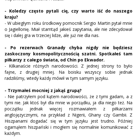
- Koledzy często pytali cię, czy warto iść do naszego
kraju?
- W ubiegłym roku środkowy pomocnik Sergio Martin pytał mnie
o Jagiellonię. Miał stamtąd jakieś zapytania, ale nie zdecydował
się i dalej gra w trzeciej lidze, ale już nie dla nas.
- Po rezerwach Granady chyba nigdy nie będziesz
zaskoczony kosmopolitycznością szatni. Spotkałeś tam
piłkarzy z całego świata, od Chin po Ekwador.
- Kilkanaście różnych narodowości. Z jednej strony to było
fajne, z drugiej mniej. Na boisku wszyscy sobie jednak
radziliśmy, wtedy każdy mówił w tym samym języku.
- Trzymałeś mocniej z jakąś grupą?
- Nie patrzyłem pod kątem narodowości, że z tymi gadam, a z
tymi nie. Jak ktoś był dla mnie w porządku, ja dla niego też. Na
początku jednak więcej rozmawiałem z piłkarzami
anglojęzycznymi, na przykład z Nigerii, Ghany czy Gambii. Z
Hiszpanami dogadać się w tym języku jest trudno. Później
ogarnąłem hiszpański i mogłem się normalnie komunikować z
każdym.