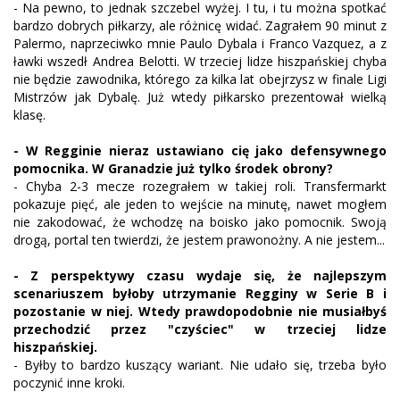
- Na pewno, to jednak szczebel wyżej. I tu, i tu można spotkać
bardzo dobrych piłkarzy, ale różnicę widać. Zagrałem 90 minut z
Palermo, naprzeciwko mnie Paulo Dybala i Franco Vazquez, a z
ławki wszedł Andrea Belotti. W trzeciej lidze hiszpańskiej chyba
nie będzie zawodnika, którego za kilka lat obejrzysz w finale Ligi
Mistrzów jak Dybalę. Już wtedy piłkarsko prezentował wielką
klasę.
- W Regginie nieraz ustawiano cię jako defensywnego
pomocnika. W Granadzie już tylko środek obrony?
- Chyba 2-3 mecze rozegrałem w takiej roli. Transfermarkt
pokazuje pięć, ale jeden to wejście na minutę, nawet mogłem
nie zakodować, że wchodzę na boisko jako pomocnik. Swoją
drogą, portal ten twierdzi, że jestem prawonożny. A nie jestem...
- Z perspektywy czasu wydaje się, że najlepszym
scenariuszem byłoby utrzymanie Regginy w Serie B i
pozostanie w niej. Wtedy prawdopodobnie nie musiałbyś
przechodzić przez "czyściec" w trzeciej lidze
hiszpańskiej.
- Byłby to bardzo kuszący wariant. Nie udało się, trzeba było
poczynić inne kroki.