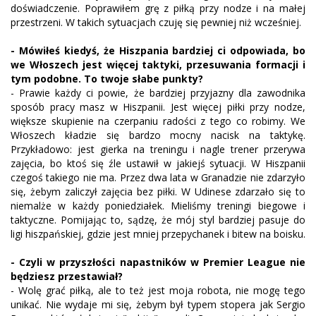
doświadczenie. Poprawiłem grę z piłką przy nodze i na małej
przestrzeni. W takich sytuacjach czuję się pewniej niż wcześniej.
- Mówiłeś kiedyś, że Hiszpania bardziej ci odpowiada, bo
we Włoszech jest więcej taktyki, przesuwania formacji i
tym podobne. To twoje słabe punkty?
- Prawie każdy ci powie, że bardziej przyjazny dla zawodnika
sposób pracy masz w Hiszpanii. Jest więcej piłki przy nodze,
większe skupienie na czerpaniu radości z tego co robimy. We
Włoszech kładzie się bardzo mocny nacisk na taktykę.
Przykładowo: jest gierka na treningu i nagle trener przerywa
zajęcia, bo ktoś się źle ustawił w jakiejś sytuacji. W Hiszpanii
czegoś takiego nie ma. Przez dwa lata w Granadzie nie zdarzyło
się, żebym zaliczył zajęcia bez piłki. W Udinese zdarzało się to
niemalże w każdy poniedziałek. Mieliśmy treningi biegowe i
taktyczne. Pomijając to, sądzę, że mój styl bardziej pasuje do
ligi hiszpańskiej, gdzie jest mniej przepychanek i bitew na boisku.
- Czyli w przyszłości napastników w Premier League nie
będziesz przestawiał?
- Wolę grać piłką, ale to też jest moja robota, nie mogę tego
unikać. Nie wydaje mi się, żebym był typem stopera jak Sergio