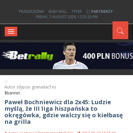
PRZEDRZEŹNIA
BABY BALL
TYPER
||
PARTNERZY
FRIDAY, 7 AUGUST 2026, 12:25:34 PM
Toggle
navigation
Autor zdjęcia: granadacf.es
$banner.
Paweł Bochniewicz dla 2x45: Ludzie
myślą, że III liga hiszpańska to
okręgówka, gdzie walczy się o kiełbasę
na grilla