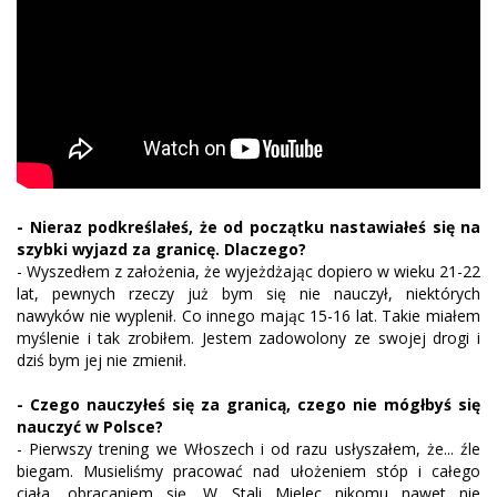
- Nieraz podkreślałeś, że od początku nastawiałeś się na
szybki wyjazd za granicę. Dlaczego?
- Wyszedłem z założenia, że wyjeżdżając dopiero w wieku 21-22
lat, pewnych rzeczy już bym się nie nauczył, niektórych
nawyków nie wyplenił. Co innego mając 15-16 lat. Takie miałem
myślenie i tak zrobiłem. Jestem zadowolony ze swojej drogi i
dziś bym jej nie zmienił.
- Czego nauczyłeś się za granicą, czego nie mógłbyś się
nauczyć w Polsce?
- Pierwszy trening we Włoszech i od razu usłyszałem, że... źle
biegam. Musieliśmy pracować nad ułożeniem stóp i całego
ciała, obracaniem się. W Stali Mielec nikomu nawet nie