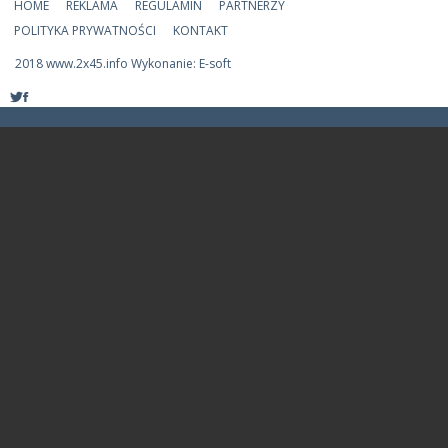
HOME
REKLAMA
REGULAMIN
PARTNERZY
POLITYKA PRYWATNOŚCI
KONTAKT
2018 www.2x45.info Wykonanie: E-soft