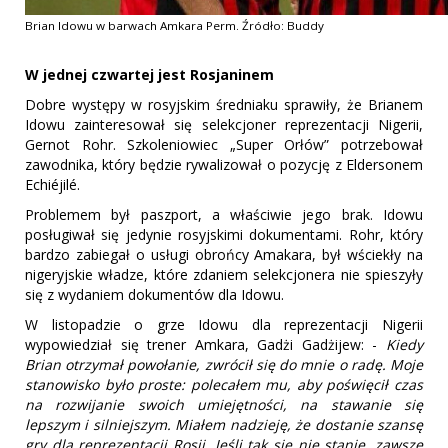
Brian Idowu w barwach Amkara Perm. Źródło: Buddy
W jednej czwartej jest Rosjaninem
Dobre występy w rosyjskim średniaku sprawiły, że Brianem
Idowu zainteresował się selekcjoner reprezentacji Nigerii,
Gernot Rohr. Szkoleniowiec „Super Orłów” potrzebował
zawodnika, który będzie rywalizował o pozycję z Eldersonem
Echiéjilé.
Problemem był paszport, a właściwie jego brak. Idowu
posługiwał się jedynie rosyjskimi dokumentami. Rohr, który
bardzo zabiegał o usługi obrońcy Amakara, był wściekły na
nigeryjskie władze, które zdaniem selekcjonera nie spieszyły
się z wydaniem dokumentów dla Idowu.
W listopadzie o grze Idowu dla reprezentacji Nigerii
wypowiedział się trener Amkara, Gadżi Gadżijew: -
Kiedy
Brian otrzymał powołanie, zwrócił się do mnie o radę. Moje
stanowisko było proste: polecałem mu, aby poświęcił czas
na rozwijanie swoich umiejętności, na stawanie się
lepszym i silniejszym. Miałem nadzieję, że dostanie szansę
gry dla reprezentacji Rosji. Jeśli tak się nie stanie, zawsze