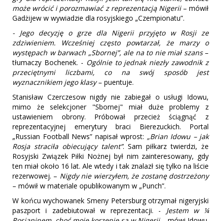
może wrócić i porozmawiać z reprezentacją Nigerii
– mówił
Gadżijew w wywiadzie dla rosyjskiego „Czempionatu”.
- Jego decyzję o grze dla Nigerii przyjęto w Rosji ze
zdziwieniem. Wcześniej często powtarzał, że marzy o
występach w barwach „Sbornej”, ale na to nie miał szans
–
tłumaczy Bochenek. -
Ogólnie to jednak niezły zawodnik z
przeciętnymi liczbami, co na swój sposób jest
wyznacznikiem jego klasy
– puentuje.
Stanisław Czerczesow nigdy nie zabiegał o usługi Idowu,
mimo że selekcjoner "Sbornej" miał duże problemy z
ustawieniem obrony. Próbował przecież ściągnąć z
reprezentacyjnej emerytury braci Bierezuckich. Portal
„Russian Football News” napisał wprost:
„Brian Idowu – jak
Rosja straciła obiecujący talent”
. Sam piłkarz twierdzi, że
Rosyjski Związek Piłki Nożnej był nim zainteresowany, gdy
ten miał około 16 lat. Ale wtedy i tak znalazł się tylko na liście
rezerwowej. –
Nigdy nie wierzyłem, że zostanę dostrzeżony
– mówił w materiale opublikowanym w „Punch”.
W końcu wychowanek Smeny Petersburg otrzymał nigeryjski
paszport i zadebiutował w reprezentacji. -
Jestem w ¼
Rosjaninem, choć moje korzenie są w Nigerii
– mówi Idowu.