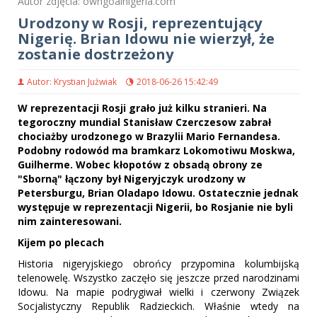
Autor zdjęcia: owngoalnigeria.com
Urodzony w Rosji, reprezentujący
Nigerię. Brian Idowu nie wierzył, że
zostanie dostrzeżony
Autor: Krystian Juźwiak
2018-06-26 15:42:49
W reprezentacji Rosji grało już kilku stranieri. Na
tegoroczny mundial Stanisław Czerczesow zabrał
chociażby urodzonego w Brazylii Mario Fernandesa.
Podobny rodowód ma bramkarz Lokomotiwu Moskwa,
Guilherme. Wobec kłopotów z obsadą obrony ze
"Sborną" łączony był Nigeryjczyk urodzony w
Petersburgu, Brian Oladapo Idowu. Ostatecznie jednak
występuje w reprezentacji Nigerii, bo Rosjanie nie byli
nim zainteresowani.
Kijem po plecach
Historia nigeryjskiego obrońcy przypomina kolumbijską
telenowelę. Wszystko zaczęło się jeszcze przed narodzinami
Idowu. Na mapie podrygiwał wielki i czerwony Związek
Socjalistyczny Republik Radzieckich. Właśnie wtedy na