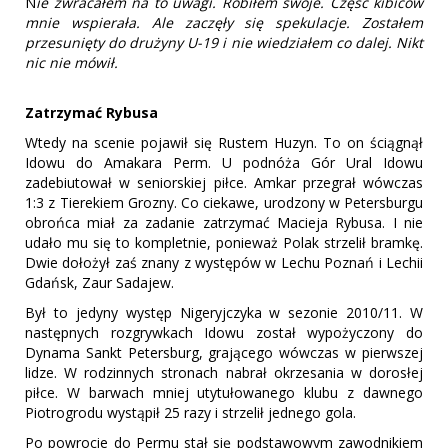
N
ie zwracałem na to uwagi. Robiłem swoje. Część kibiców
mnie wspierała. Ale zaczęły się spekulacje. Zostałem
przesunięty do drużyny U-19 i nie wiedziałem co dalej. Nikt
nic nie mówił.
Zatrzymać Rybusa
Wtedy na scenie pojawił się Rustem Huzyn. To on ściągnął
Idowu do Amakara Perm. U podnóża Gór Ural Idowu
zadebiutował w seniorskiej piłce. Amkar przegrał wówczas
1:3 z Tierekiem Grozny. Co ciekawe, urodzony w Petersburgu
obrońca miał za zadanie zatrzymać Macieja Rybusa. I nie
udało mu się to kompletnie, ponieważ Polak strzelił bramkę.
Dwie dołożył zaś znany z występów w Lechu Poznań i Lechii
Gdańsk, Zaur Sadajew.
Był to jedyny występ Nigeryjczyka w sezonie 2010/11. W
następnych rozgrywkach Idowu został wypożyczony do
Dynama Sankt Petersburg, grającego wówczas w pierwszej
lidze. W rodzinnych stronach nabrał okrzesania w dorosłej
piłce. W barwach mniej utytułowanego klubu z dawnego
Piotrogrodu wystąpił 25 razy i strzelił jednego gola.
Po powrocie do Permu stał się podstawowym zawodnikiem