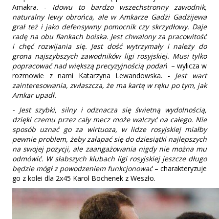
Amakra. -
Idowu to bardzo wszechstronny zawodnik,
naturalny lewy obrońca, ale w Amkarze Gadżi Gadżijewa
grał też i jako defensywny pomocnik czy skrzydłowy. Daje
radę na obu flankach boiska. Jest chwalony za pracowitość
i chęć rozwijania się. Jest dość wytrzymały i należy do
grona najszybszych zawodników ligi rosyjskiej. Musi tylko
popracować nad większą precyzyjnością podań
– wylicza w
rozmowie z nami Katarzyna Lewandowska. -
Jest wart
zainteresowania, zwłaszcza, że ma kartę w ręku po tym, jak
Amkar upadł.
- Jest szybki, silny i odznacza się świetną wydolnością,
dzięki czemu przez cały mecz może walczyć na całego. Nie
sposób uznać go za wirtuoza, w lidze rosyjskiej miałby
pewnie problem, żeby załapać się do dziesiątki najlepszych
na swojej pozycji, ale zaangażowania nigdy nie można mu
odmówić. W słabszych klubach ligi rosyjskiej jeszcze długo
będzie mógł z powodzeniem funkcjonować
– charakteryzuje
go z kolei dla 2x45 Karol Bochenek z Weszło.