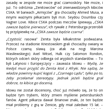
zasadę: w zespole nie może grać czarnoskóry. Nie może, i
już. To odróżnia „Zenitowców” od znienawidzonych kibiców
CSKA. W barwach „Armijców” gra chociażby Ahmed Musa, a
innymi ważnymi piłkarzami byli m.in. Seydou Doumbia czy
Vagner Love. Kibice CSKA podczas meczów śpiewają
„CSKA
zawsze będzie pierwsza”
, ich rywale z Petersburga przerobili
tę przyśpiewkę na
„CSKA zawsze będzie czarna”
.
„Czystość rasowa” Zenita była kilkakrotnie podważana.
Przecież na stadionie Kriestowskim grali chociażby owiany w
Polsce czarną sławą (za atak na nogi Marcina
Wasilewskiego) Axel Witsel, Hulk czy Salomon Rondon,
których odcień skóry odbiega od aryjskich standardów. – To
byli Latynosi i Europejczycy – zauważa Idowu –
Myślę, że
kiedyś musi przyjść do Zenita ktoś z Afryki. Nie sądzę, że
władze powinny kupić kogoś z „Czarnego Lądu”, tylko po to,
żeby przełamał stereotypy. Jednak jeżeli będzie grał
dobrze, to kibice go docenią.
Idowu nie został doceniony, choć już mówiło się, że to on
będzie tym trybem, który zmieni myślenie petersburskich
fanów. Agent piłkarza dawał Brianowi znaki, że ten będzie
miał problemy z grą w Zenicie, gdy miał zaledwie 15 lat. –