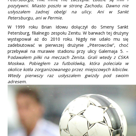
pozytywni. Miasto poszło w stronę Zachodu. Dawno nie
usłyszałem żadnej obelgi na ulicy. Ani w Sankt
Petersburgu, ani w Permie.
W 1999 roku Brian Idowu dołączył do Smeny Sankt
Petersburg, filialnego zespołu Zenitu. W barwach tej drużyny
występował aż do 2010 roku. Nigdy nie udało mu się
zadebiutować w pierwszej drużynie „Piterowców”, choć
przebywał na murawie stadionu przy ulicy Galernaja 5. –
P
odawałem piłki na meczach Zenita. Grali wtedy z CSKA
Moskwa. Pobiegłem za futbolówką, która poleciała w
okolice kotła zorganizowanego przez miejscowych kibiców.
Wtedy pierwszy raz usłyszałem gwizdy pod swoim
adresem.