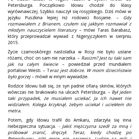
Petersburga. Początkowo Idowu chodził do klasy
wyrównawczej. Szybko nauczył się rosyjskiego. Dziś mówi w
języku Puszkina lepiej niż rodowici Rosjanie. –
Gdy
rozmawiałem z Brianem, czułem się jakbym rozmawiał z
młodym nauczycielem literatury
– mówi Taras Barabasz,
który przeprowadzał wywiad z Nigeryjczykiem w sierpniu
2015.
Życie czarnoskórego nastolatka w Rosji nie było usłane
różami, choć on sam nie narzeka. –
Rasizm? Jest tu taki sam
jak na całym świecie
– powiedział przed mundialem
portalowi Wiesti. – T
eraz jest dobrze. W moim dzieciństwie
było gorzej
– mówił w innym wywiadzie.
Rodzice Idowu bali się, że syn padnie ofiarą skinów, których
wówczas nie brakowało na ulicach Petersburga.
– Był jeden
taki przypadek, że musiałem uciekać. Ja ich nawet nie
widziałem. Kolega krzyknął, żebym uciekał i uciekłem do
metra.
Potem, gdy Idowu trafił do Amkaru, zdarzyła się inna
niebezpieczna sytuacja.
- Jakiś mężczyzna szedł za mną i
próbował zranić, dręczył.
Teraz, kiedy chodzę po
Petersburgu, nikt mnie nie zaczepia. Ludzie są mili i