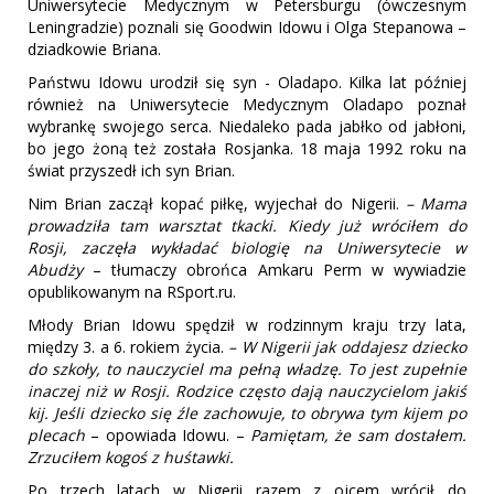
Uniwersytecie Medycznym w Petersburgu (ówczesnym
Leningradzie) poznali się Goodwin Idowu i Olga Stepanowa –
dziadkowie Briana.
Państwu Idowu urodził się syn - Oladapo. Kilka lat później
również na Uniwersytecie Medycznym Oladapo poznał
wybrankę swojego serca. Niedaleko pada jabłko od jabłoni,
bo jego żoną też została Rosjanka. 18 maja 1992 roku na
świat przyszedł ich syn Brian.
Nim Brian zaczął kopać piłkę, wyjechał do Nigerii.
– Mama
prowadziła tam warsztat tkacki. Kiedy już wróciłem do
Rosji, zaczęła wykładać biologię na Uniwersytecie w
Abudży
– tłumaczy obrońca Amkaru Perm w wywiadzie
opublikowanym na RSport.ru.
Młody Brian Idowu spędził w rodzinnym kraju trzy lata,
między 3. a 6. rokiem życia.
– W Nigerii jak oddajesz dziecko
do szkoły, to nauczyciel ma pełną władzę. To jest zupełnie
inaczej niż w Rosji. Rodzice często dają nauczycielom jakiś
kij. Jeśli dziecko się źle zachowuje, to obrywa tym kijem po
plecach
– opowiada Idowu. –
Pamiętam, że sam dostałem.
Zrzuciłem kogoś z huśtawki.
Po trzech latach w Nigerii razem z ojcem wrócił do