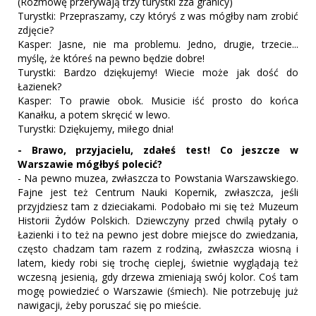
(Rozmowę przerywają trzy turystki zza granicy)
Turystki: Przepraszamy, czy któryś z was mógłby nam zrobić
zdjęcie?
Kasper: Jasne, nie ma problemu. Jedno, drugie, trzecie...
myślę, że któreś na pewno będzie dobre!
Turystki: Bardzo dziękujemy! Wiecie może jak dość do
Łazienek?
Kasper: To prawie obok. Musicie iść prosto do końca
Kanałku, a potem skręcić w lewo.
Turystki: Dziękujemy, miłego dnia!
- Brawo, przyjacielu, zdałeś test! Co jeszcze w
Warszawie mógłbyś polecić?
- Na pewno muzea, zwłaszcza to Powstania Warszawskiego.
Fajne jest też Centrum Nauki Kopernik, zwłaszcza, jeśli
przyjdziesz tam z dzieciakami. Podobało mi się też Muzeum
Historii Żydów Polskich. Dziewczyny przed chwilą pytały o
Łazienki i to też na pewno jest dobre miejsce do zwiedzania,
często chadzam tam razem z rodziną, zwłaszcza wiosną i
latem, kiedy robi się trochę cieplej, świetnie wyglądają też
wczesną jesienią, gdy drzewa zmieniają swój kolor. Coś tam
mogę powiedzieć o Warszawie (śmiech). Nie potrzebuję już
nawigacji, żeby poruszać się po mieście.