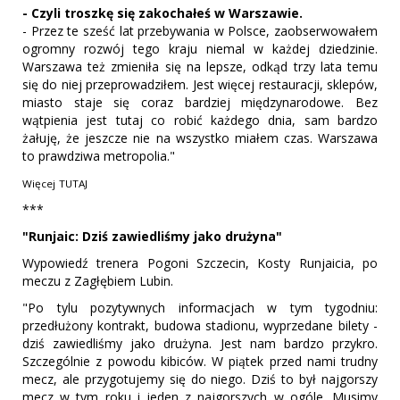
- Czyli troszkę się zakochałeś w Warszawie.
- Przez te sześć lat przebywania w Polsce, zaobserwowałem
ogromny rozwój tego kraju niemal w każdej dziedzinie.
Warszawa też zmieniła się na lepsze, odkąd trzy lata temu
się do niej przeprowadziłem. Jest więcej restauracji, sklepów,
miasto staje się coraz bardziej międzynarodowe. Bez
wątpienia jest tutaj co robić każdego dnia, sam bardzo
żałuję, że jeszcze nie na wszystko miałem czas. Warszawa
to prawdziwa metropolia."
Więcej
TUTAJ
***
"Runjaic: Dziś zawiedliśmy jako drużyna"
Wypowiedź trenera Pogoni Szczecin, Kosty Runjaicia, po
meczu z Zagłębiem Lubin.
"Po tylu pozytywnych informacjach w tym tygodniu:
przedłużony kontrakt, budowa stadionu, wyprzedane bilety -
dziś zawiedliśmy jako drużyna. Jest nam bardzo przykro.
Szczególnie z powodu kibiców. W piątek przed nami trudny
mecz, ale przygotujemy się do niego. Dziś to był najgorszy
mecz w tym roku i jeden z najgorszych w ogóle. Musimy