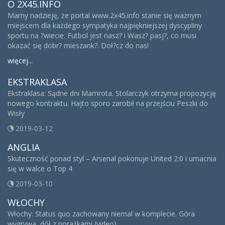
O 2X45.INFO
Mamy nadzieję, że portal www.2x45.info stanie się ważnym
miejscem dla każdego sympatyka najpiękniejszej dyscypliny
sportu na ?wiecie. Futbol jest nasz? i Wasz? pasj?, co musi
okazać się dobr? mieszank?. Doł?cz do nas!
więcej...
EKSTRAKLASA
Ekstraklasa: Sądne dni Mamrota. Stolarczyk otrzyma propozycję
nowego kontraktu. Hajto sporo zarobił na przejściu Peszki do
Wisły
2019-03-12
ANGLIA
Skuteczność ponad styl – Arsenal pokonuje United 2:0 i umacnia
się w walce o Top 4
2019-03-10
WŁOCHY
Włochy: Status quo zachowany niemal w komplecie. Góra
wygrywa, dół z porażkami (video)