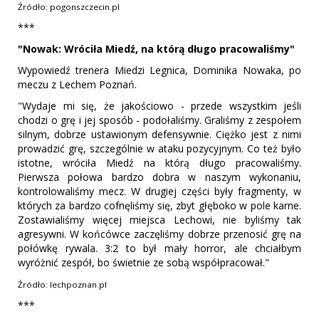
Źródło: pogonszczecin.pl
***
"Nowak: Wróciła Miedź, na którą długo pracowaliśmy"
Wypowiedź trenera Miedzi Legnica, Dominika Nowaka, po
meczu z Lechem Poznań.
"Wydaje mi się, że jakościowo - przede wszystkim jeśli
chodzi o grę i jej sposób - podołaliśmy. Graliśmy z zespołem
silnym, dobrze ustawionym defensywnie. Ciężko jest z nimi
prowadzić grę, szczególnie w ataku pozycyjnym. Co też było
istotne, wróciła Miedź na którą długo pracowaliśmy.
Pierwsza połowa bardzo dobra w naszym wykonaniu,
kontrolowaliśmy mecz. W drugiej części były fragmenty, w
których za bardzo cofnęliśmy się, zbyt głęboko w pole karne.
Zostawialiśmy więcej miejsca Lechowi, nie byliśmy tak
agresywni. W końcówce zaczęliśmy dobrze przenosić grę na
połówkę rywala. 3:2 to był mały horror, ale chciałbym
wyróżnić zespół, bo świetnie ze sobą współpracował."
Źródło: lechpoznan.pl
***