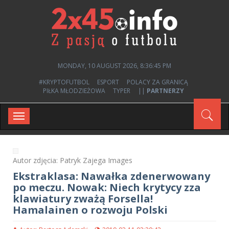
MONDAY, 10 AUGUST 2026, 8:36:46 PM
#KRYPTOFUTBOL
ESPORT
POLACY ZA GRANICĄ
PIŁKA MŁODZIEŻOWA
TYPER
||
PARTNERZY
Toggle
navigation
Autor zdjęcia: Patryk Zajega Images
Ekstraklasa: Nawałka zdenerwowany
po meczu. Nowak: Niech krytycy zza
klawiatury zważą Forsella!
Hamalainen o rozwoju Polski