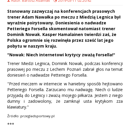
Autor: Bartosz Adamski
2019-03-11 02:20:42
Stonowany zazwyczaj na konferencjach prasowych
trener Adam Nawałka po meczu z Miedzią Legnica był
wyraźnie poirytowany. Doniesienia o nadwadze
Petteriego Forsella skomentował natomiast trener
Dominik Nowak. Kasper Hamalainen twierdzi zaś, że
Polska ogromnie się rozwinęła przez sześć lat jego
pobytu w naszym kraju.
"Nowak: Niech internetowi krytycy zważą Forsella!"
Trener Miedzi Legnica, Dominik Nowak, podczas konferencji
prasowej po meczu z Lechem Poznań zabrał głos na temat
doniesień o nadwadze Petteriego Forsella.
"Przed meczem w internecie w haniebny sposób hejtowano
Petteriego Forsella. Zarzucano mu nadwagę. Niech ci ludzie
przyjadą do Legnicy i zważą mojego piłkarza. Jestem z niego
dumny i zadowolony, że zamknął usta krytykom zza
klawiatury."
Źródło: przegladsportowy.pl
***