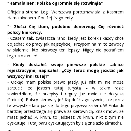
"Hamalainen: Polska ogromnie się rozwinęła"
Oficjalna strona Legii Warszawa porozmawiała z Kasprem
Hamalainenem. Poniżej fragmenty.
"- Złości Cię tłum, podobno denerwują Cię również
polscy kierowcy.
- Czasem tak, zwłaszcza rano, kiedy jest korek i każdy chce
dojechać do pracy jak najszybciej. Przypomina mi to zawody
w slalomie, kto pierwszy ten lepszy. Nigdy nie potrafiłem
tego zrozumieć.
- Kiedy dostałeś swoje pierwsze polskie tablice
rejestracyjne, napisałeś: „Czy teraz mogę jeździć jak
wszyscy inni tutaj?”
- Odkąd mam polskie prawo jazdy, już nikt mi nie może
zarzucić, że jestem tutaj turystą – w takim razie
stwierdziłem, że przepisy i reguły już mnie nie dotyczą
(śmiech). Polscy kierowcy jeżdżą dość agresywnie, ale przez
te wszystkie lata już się do tego przyzwyczaiłem. W Finlandii
bardziej przestrzega się prawa za kierownicą. Znak mówi, że
masz jechać 70 km/h, to jedziesz 70 km/h, nikt z tym nie
dyskutuje. Tutaj paru dyskutujących by się znalazło (śmiech).