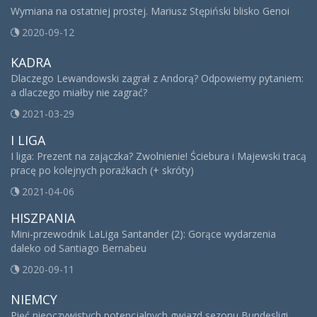
Wymiana na ostatniej prostej. Mariusz Stępiński blisko Genoi
2020-09-12
KADRA
Dlaczego Lewandowski zagrał z Andorą? Odpowiemy pytaniem:
a dlaczego miałby nie zagrać?
2021-03-29
I LIGA
I liga: Prezent na zajączka? Zwolnienie! Ściebura i Majewski tracą
pracę po kolejnych porażkach (+ skróty)
2021-04-06
HISZPANIA
Mini-przewodnik LaLiga Santander (2): Gorące wydarzenia
daleko od Santiago Bernabeu
2020-09-11
NIEMCY
Pięć nieoczywistych potencjalnych gwiazd sezonu Bundesligi