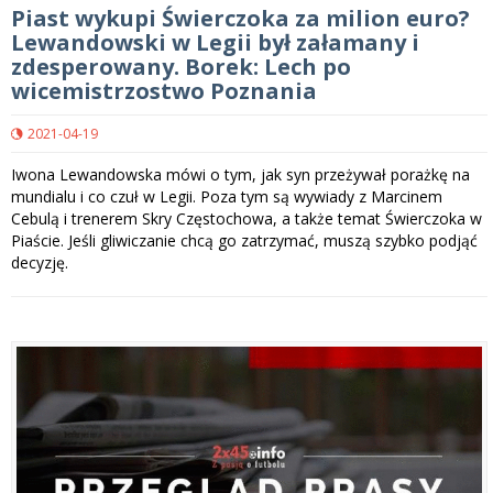
Piast wykupi Świerczoka za milion euro?
Lewandowski w Legii był załamany i
zdesperowany. Borek: Lech po
wicemistrzostwo Poznania
2021-04-19
Iwona Lewandowska mówi o tym, jak syn przeżywał porażkę na
mundialu i co czuł w Legii. Poza tym są wywiady z Marcinem
Cebulą i trenerem Skry Częstochowa, a także temat Świerczoka w
Piaście. Jeśli gliwiczanie chcą go zatrzymać, muszą szybko podjąć
decyzję.