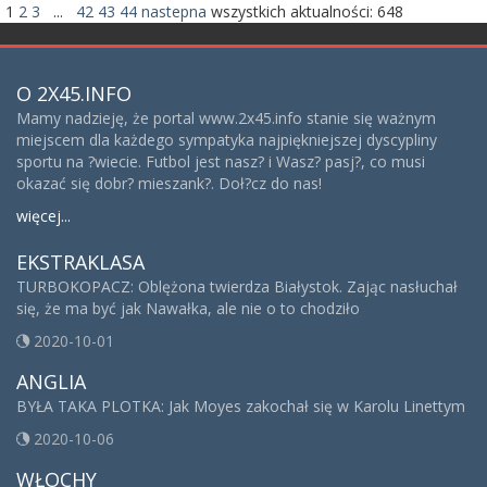
1
2
3
...
42
43
44
nastepna
wszystkich aktualności:
648
O 2X45.INFO
Mamy nadzieję, że portal www.2x45.info stanie się ważnym
miejscem dla każdego sympatyka najpiękniejszej dyscypliny
sportu na ?wiecie. Futbol jest nasz? i Wasz? pasj?, co musi
okazać się dobr? mieszank?. Doł?cz do nas!
więcej...
EKSTRAKLASA
TURBOKOPACZ: Oblężona twierdza Białystok. Zając nasłuchał
się, że ma być jak Nawałka, ale nie o to chodziło
2020-10-01
ANGLIA
BYŁA TAKA PLOTKA: Jak Moyes zakochał się w Karolu Linettym
2020-10-06
WŁOCHY