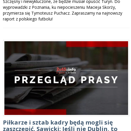
Szczęsny i niewykluczone, że będzie musiał opuścić Turyn. Do
wyprowadzki z Poznania, ku niepocieszeniu Macieja Skorży,
przymierza się Tymoteusz Puchacz. Zapraszamy na najnowszy
raport z polskiego futbolu!
Piłkarze i sztab kadry będą mogli się
zaszczepić. Sawicki: Jeśli nie Dublin, to