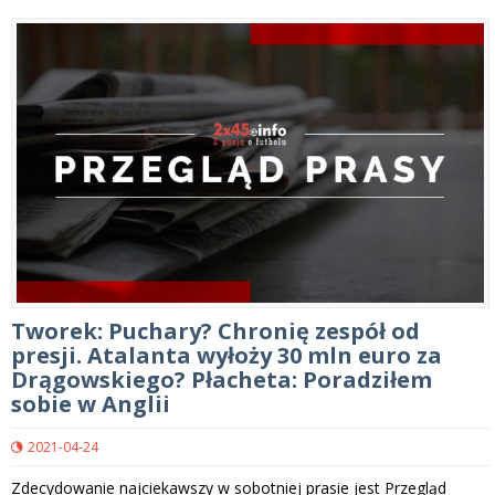
Tworek: Puchary? Chronię zespół od
presji. Atalanta wyłoży 30 mln euro za
Drągowskiego? Płacheta: Poradziłem
sobie w Anglii
2021-04-24
Zdecydowanie najciekawszy w sobotniej prasie jest Przegląd