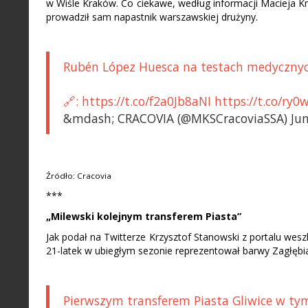
w Wiśle Kraków. Co ciekawe, według informacji Macieja K
prowadził sam napastnik warszawskiej drużyny.
Rubén López Huesca na testach medycznyc
🔗: https://t.co/f2a0Jb8aNI https://t.co/ry
&mdash; CRACOVIA (@MKSCracoviaSSA) Jun
Źródło: Cracovia
***
„Milewski kolejnym transferem Piasta”
Jak podał na Twitterze Krzysztof Stanowski z portalu wes
21-latek w ubiegłym sezonie reprezentował barwy Zagłębi
Pierwszym transferem Piasta Gliwice w tym 