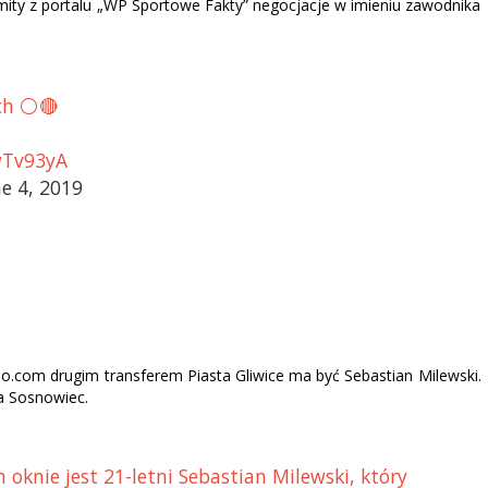
mity z portalu „WP Sportowe Fakty” negocjacje w imieniu zawodnika
h ⚪️🔴
0wTv93yA
e 4, 2019
zlo.com drugim transferem Piasta Gliwice ma być Sebastian Milewski.
a Sosnowiec.
oknie jest 21-letni Sebastian Milewski, który