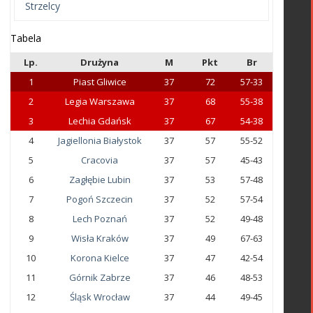
Strzelcy
Tabela
Lp.
Drużyna
M
Pkt
Br
1
Piast Gliwice
37
72
57-33
2
Legia Warszawa
37
68
55-38
3
Lechia Gdańsk
37
67
54-38
4
Jagiellonia Białystok
37
57
55-52
5
Cracovia
37
57
45-43
6
Zagłębie Lubin
37
53
57-48
7
Pogoń Szczecin
37
52
57-54
8
Lech Poznań
37
52
49-48
9
Wisła Kraków
37
49
67-63
10
Korona Kielce
37
47
42-54
11
Górnik Zabrze
37
46
48-53
12
Śląsk Wrocław
37
44
49-45