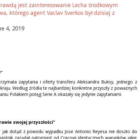
- prawdą jest zainteresowanie Lecha środkowym
a, którego agent Vaclav Sverkos był dzisiaj z
ne 4, 2019
w”
zymała zapytania i oferty transferu Aleksandra Buksy, jednego z
kraju. Według źródła te najbardziej konkretne przyszły z poważnych
aniu Polakiem potęg Serie A okazały się jedynie zapytaniami.
awie swojej przyszłości”
” jak dotąd z powodu wypadku Jose Antonio Reyesa nie doszło do
astnik zażądał natomiast od Cracovii identycznych warunków jakie