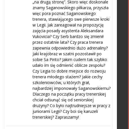
„na drugą stronę”. Skoro więc doskonale
znamy Saganowskiego piłkarza, przyszła
więc pora poznać Saganowskiego
trenera, stawiającego swe pierwsze kroki
w Legii. Jak zareagował na propozycję
zajęcia posady asystenta Aleksandara
Vukovicia? Czy Serb bardzo się zmienił
przez ostatnie lata? Czy praca trenera
zapewnia odpowiednio dużo adrenaliny?
Jaki krajobraz w szatni pozostawił po
sobie Sa Pinto? Jakim cudem tak szybko
udało im się odmienić oblicze zespołu?
Czy Legia to dobre miejsce do rozwoju
trenera młodego stażem? Jakie cechy
szkoleniowców, u których grał,
najbardziej imponowały Saganowskiemu?
Dlaczego na początku pracy trenerskiej
chciał odsunąć się od seniorskiej
drużyny? Co było najtrudniejsze w pracy z
juniorami Legii? Czy boi się karuzeli
trenerskiej? Zapraszamy!