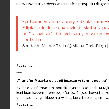
ma w Hiszpanii. Zarówno w kontekście pensji jak i długości
Spotkanie Airama Cabrery z działaczami E
Filipiak, nie doszło na razie do skutku z 
od Cracovii zażądać tych samych warunków,
kontraktu.
&mdash; Michał Trela (@MichalTrelaBlog) J
Źródło: Twitter
***
„Transfer Muzyka do Legii jeszcze w tym tygodniu”
Zgodnie z informacjami portalu legia.net Wojciech Muzy
letni bramkarzem interesował Raków Częstochowa i jeszcze
się ze stołecznym klubem trzyletnią lub czteroletnią umow
Źródło: legia.net