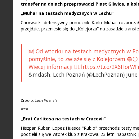
transfer na dniach przeprowadzi Piast Gliwice, a ko
„Muhar na testach medycznych w Lechu”
Chorwacki defensywny pomocnik Karlo Muhar rozpoczął
przejdzie, przeniesie się do „Kolejorza” na zasadzie transf
🆕 Od wtorku na testach medycznych w Pozn
pomyślnie, to zwiąże się z Kolejorzem 🔵⚪
Więcej informacji 👇🏻https://t.co/2X6HorW
&mdash; Lech Poznań (@LechPoznan) June 
Źródło: Lech Poznań
***
„Brat Carlitosa na testach w Cracovii”
Hiszpan Ruben Lopez Huesca "Rubio" przechodzi testy med
podzielił się we wtorek klub z Krakowa. 23-letni napastnik