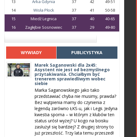
13
Arka Gdynia
37
42
49-51
14
Wisła Płock
37
41
50-58
15
Miedź Legnica
37
40
40-65
16
Zagłębie Sosnowiec
37
29
49-80
WYWIADY
PUBLICYSTYKA
Marek Saganowski dla 2x45:
Asystent nie jest od bezmyślnego
przytakiwania. Chciałbym być
trenerem sprawiedliwym wobec
siebie
Marka Saganowskiego jako tako
przedstawiać chyba nie musimy, prawda?
Bez wątpienia mamy do czynienia z
legendą zarówno ŁKS-u, jak i Legii. Jedyna
kwestia sporna – w którym z klubów ten
status urósł wyżej? U kogo na boisku
zasłużył się bardziej? Z drugiej strony to
już przeszłość. Trzy lata temu przeszedł