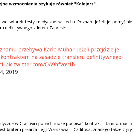
lejne wzmocnienia szykuje również "Kolejorz".
 we wtorek testy medyczne w Lechu Poznań. Jeżeli je pomyślnie
eru definitywnego z Interu Zapresić.
aniu przebywa Karlo Muhar. Jeżeli przejdzie je
️ kontraktem na zasadzie transferu definitywnego!
Fr1 pic.twitter.com/OA9hfVov1h
4, 2019
yczne w Cracovii i po nich może podpisać kontrakt – tą informacją
 jest bratem piłkarza Legii Warszawa – Carlitosa, znanego także z gry