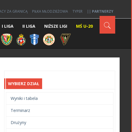
ACY ZA GRANICĄ
PIŁKA MŁODZIEŻOWA
TYPER
||
PARTNERZY
I LIGA
II LIGA
NIŻSZE LIGI
MŚ U-20
WYBIERZ DZIAŁ
Wyniki i tabela
Terminarz
Drużyny