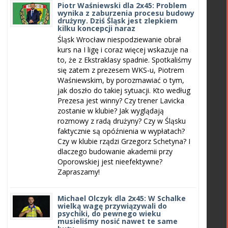
Piotr Waśniewski dla 2x45: Problem
wynika z zaburzenia procesu budowy
drużyny. Dziś Śląsk jest zlepkiem
kilku koncepcji naraz
Śląsk Wrocław niespodziewanie obrał
kurs na I ligę i coraz więcej wskazuje na
to, że z Ekstraklasy spadnie. Spotkaliśmy
się zatem z prezesem WKS-u, Piotrem
Waśniewskim, by porozmawiać o tym,
jak doszło do takiej sytuacji. Kto według
Prezesa jest winny? Czy trener Lavicka
zostanie w klubie? Jak wyglądają
rozmowy z radą drużyny? Czy w Śląsku
faktycznie są opóźnienia w wypłatach?
Czy w klubie rządzi Grzegorz Schetyna? I
dlaczego budowanie akademii przy
Oporowskiej jest nieefektywne?
Zapraszamy!
Michael Olczyk dla 2x45: W Schalke
wielką wagę przywiązywali do
psychiki, do pewnego wieku
musieliśmy nosić nawet te same