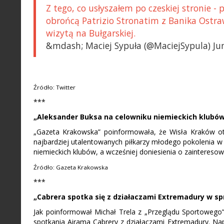
Z tego, co usłyszałem po czeskiej stronie 
obrońcą Patrizio Stronatim z Banika Ostraw
wizytą na Bułgarskiej.
&mdash; Maciej Sypuła (@MaciejSypula) Ju
Źródło: Twitter
***
„Aleksander Buksa na celowniku niemieckich klubó
„Gazeta Krakowska” poinformowała, że Wisła Kraków otr
najbardziej utalentowanych piłkarzy młodego pokolenia w 
niemieckich klubów, a wcześniej doniesienia o zainteresow
Źródło: Gazeta Krakowska
***
„Cabrera spotka się z działaczami Extremadury w spr
Jak poinformował Michał Trela z „Przeglądu Sportowego
spotkania Airama Cabrery z działaczami Extremadury. Nap