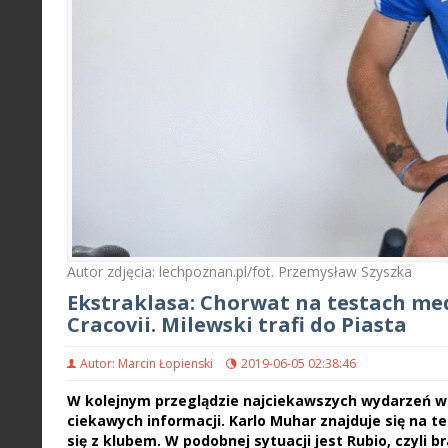
Autor zdjęcia: lechpoznan.pl/fot. Przemysław Szyszka
Ekstraklasa: Chorwat na testach med
Cracovii. Milewski trafi do Piasta
Autor: Marcin Łopienski
2019-06-05 02:38:46
W kolejnym przeglądzie najciekawszych wydarzeń w
ciekawych informacji. Karlo Muhar znajduje się na
się z klubem. W podobnej sytuacji jest Rubio, czyli b