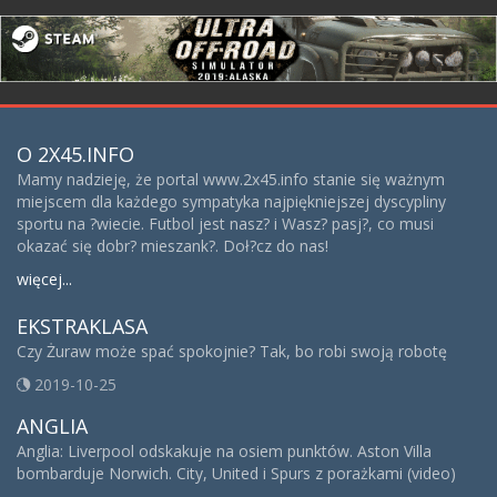
O 2X45.INFO
Mamy nadzieję, że portal www.2x45.info stanie się ważnym
miejscem dla każdego sympatyka najpiękniejszej dyscypliny
sportu na ?wiecie. Futbol jest nasz? i Wasz? pasj?, co musi
okazać się dobr? mieszank?. Doł?cz do nas!
więcej...
EKSTRAKLASA
Czy Żuraw może spać spokojnie? Tak, bo robi swoją robotę
2019-10-25
ANGLIA
Anglia: Liverpool odskakuje na osiem punktów. Aston Villa
bombarduje Norwich. City, United i Spurs z porażkami (video)