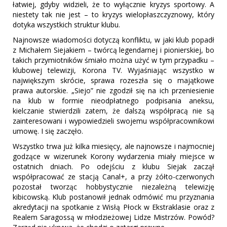
łatwiej, gdyby widzieli, że to wyłącznie kryzys sportowy. A
niestety tak nie jest – to kryzys wielopłaszczyznowy, który
dotyka wszystkich struktur klubu.
Najnowsze wiadomości dotyczą konfliktu, w jaki klub popadł
z Michałem Siejakiem – twórcą legendarnej i pionierskiej, bo
takich przymiotników śmiało można użyć w tym przypadku –
klubowej telewizji, Korona TV. Wyjaśniając wszystko w
największym skrócie, sprawa rozeszła się o majątkowe
prawa autorskie. „Siejo” nie zgodził się na ich przeniesienie
na klub w formie nieodpłatnego podpisania aneksu,
kielczanie stwierdzili zatem, że dalszą współpracą nie są
zainteresowani i wypowiedzieli swojemu współpracownikowi
umowę. I się zaczęło.
Wszystko trwa już kilka miesięcy, ale najnowsze i najmocniej
godzące w wizerunek Korony wydarzenia miały miejsce w
ostatnich dniach. Po odejściu z klubu Siejak zaczął
współpracować ze stacją Canal+, a przy żółto-czerwonych
pozostał tworząc hobbystycznie niezależną telewizję
kibicowską. Klub postanowił jednak odmówić mu przyznania
akredytacji na spotkanie z Wisłą Płock w Ekstraklasie oraz z
Realem Saragossą w młodzieżowej Lidze Mistrzów. Powód?