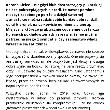
Korona Kielce – niegdyś klub dostarczający piłkarskiej
Polsce pokrzepiających historii, że nawet pomimo
niezbyt zasobnego portfela dzięki świetnej
atmosferze można radzić sobie bardzo dobrze, dziś
obrał kierunek na całkowicie odmienną planetę.
Miejsce, z którego praktycznie codzienne dostarcza
kolejnych pokładów żenady i sprawia, że nie można
patrzeć na niego z sympatią. Czy szaleństwo władz
wreszcie się zatrzyma?
Kłopoty kielczan są tak wielowątkowe, że nawet nie sposób
ich wyjaśnić w skondensowany sposób. One nie pojawiły się
ani dzisiaj, ani wczoraj, ale oczywiście jeśli drużyna osiąga
dobre wynik na boisku, to łatwiej na parę rzeczy przymknąć
oczy. To udawało się długimi miesiącami Gino Lettieriemu i
jego podopiecznym – miewali słabsze okresy, ale także i te
lepsze, przez co próżno było szukać żółto-czerwonych w
najniższych rejonach tabeli.
Wszystko pękło jednak w 2019 roku. Odkąd liga
wystartowała w lutym po przerwie zimowej, Korona
praktycznie nieustannie się kompromituje. I to na dwóch
głównych płaszczyznach – sportowej i wizerunkowej.