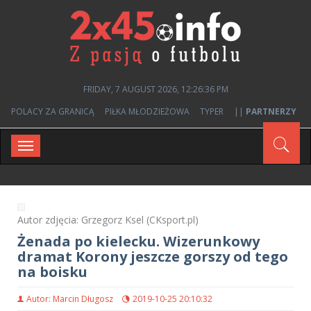
FRIDAY, 7 AUGUST 2026, 12:26:37 PM
POLACY ZA GRANICĄ
PIŁKA MŁODZIEŻOWA
TYPER
||
PARTNERZY
Toggle
navigation
Autor zdjęcia: Grzegorz Ksel (CKsport.pl)
Żenada po kielecku. Wizerunkowy
dramat Korony jeszcze gorszy od tego
na boisku
Autor: Marcin Długosz
2019-10-25 20:10:32