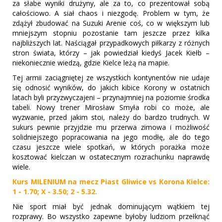
za słabe wyniki drużyny, ale za to, co prezentował sobą
całościowo. A siał chaos i niezgodę. Problem w tym, że
zdążył zbudować na Suzuki Arenie coś, co w większym lub
mniejszym stopniu pozostanie tam jeszcze przez kilka
najbliższych lat. Naściągał przypadkowych piłkarzy z różnych
stron świata, którzy – jak powiedział kiedyś Jacek Kiełb –
niekoniecznie wiedzą, gdzie Kielce leżą na mapie.
Tej armii zaciągniętej ze wszystkich kontynentów nie udaje
się odnosić wyników, do jakich kibice Korony w ostatnich
latach byli przyzwyczajeni – przynajmniej na poziomie środka
tabeli. Nowy trener Mirosław Smyła robi co może, ale
wyzwanie, przed jakim stoi, należy do bardzo trudnych. W
sukurs pewnie przyjdzie mu przerwa zimowa i możliwość
solidniejszego popracowania na jego modłę, ale do tego
czasu jeszcze wiele spotkań, w których porażka może
kosztować kielczan w ostatecznym rozrachunku naprawdę
wiele.
Kurs MILENIUM na mecz Piast Gliwice vs Korona Kielce:
1 - 1.70; X - 3.50; 2 - 5.32.
Nie sport miał być jednak dominującym wątkiem tej
rozprawy. Bo wszystko zapewne byłoby ludziom przełknąć