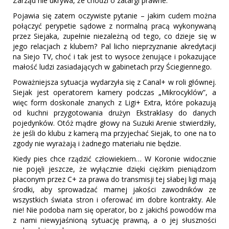
Zarząd nie ukrywa, że chodzi o zatargi prawne.
Pojawia się zatem oczywiste pytanie – jakim cudem można
połączyć perypetie sądowe z normalną pracą wykonywaną
przez Siejaka, zupełnie niezależną od tego, co dzieje się w
jego relacjach z klubem? Pal licho nieprzyznanie akredytacji
na Siejo TV, choć i tak jest to wysoce żenujące i pokazujące
małość ludzi zasiadających w gabinetach przy Ściegiennego.
Poważniejsza sytuacja wydarzyła się z Canal+ w roli głównej.
Siejak jest operatorem kamery podczas „Mikrocyklów”, a
więc form doskonale znanych z Ligi+ Extra, które pokazują
od kuchni przygotowania drużyn Ekstraklasy do danych
pojedynków. Otóż mądre głowy na Suzuki Arenie stwierdziły,
że jeśli do klubu z kamerą ma przyjechać Siejak, to one na to
zgody nie wyrażają i żadnego materiału nie będzie.
Kiedy pies chce rządzić człowiekiem… W Koronie widocznie
nie pojęli jeszcze, że wyłącznie dzięki ciężkim pieniądzom
płaconym przez C+ za prawa do transmisji tej słabej ligi mają
środki, aby sprowadzać marnej jakości zawodników ze
wszystkich świata stron i oferować im dobre kontrakty. Ale
nie! Nie podoba nam się operator, bo z jakichś powodów ma
z nami niewyjaśnioną sytuację prawną, a o jej słuszności