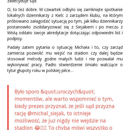
zadecyduje sąd.
O, to też dobre. W czwartek odbyło się zamknięte spotkanie
lokalnych dziennikarzy z Kielc z zarządem klubu, na którym
próbowano załagodzić sytuację po tym, jak kilku dziennikarzy
postanowiło zsolidaryzować się z Siejakiem i po meczu z
Wisłą oddało swoje akredytacje dołączając odpowiedni list i
podpisy.
Padały zatem pytania o sytuację Michała i to, czy zarząd
zamierza pozwolić mu wejść na stadion czy dalej będzie
stosował metody godne małych ludzi i nie pozwalał mu
wykonywać pracy. Padło stwierdzenie śmiało walczące o
tytuł głupoty roku w polskiej piłce…
Było sporo &quot;uroczych&quot;
momentów, ale warto wspomnieć o tym,
kiedy prezes przyznał, że jeśli sąd przyzna
rację @michal_siejak, to istnieje
możliwość, że już nigdy nie wejdzie na
stadion 😂🤦‍♂️ To chyba mówi wszystko o