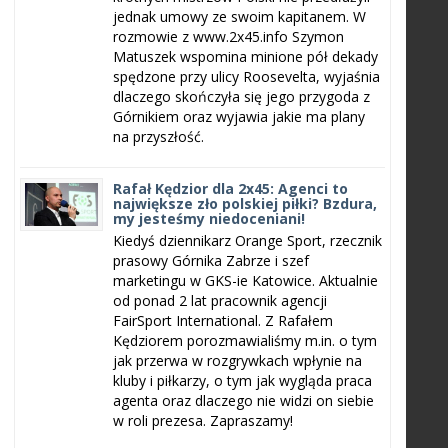
jednak umowy ze swoim kapitanem. W
rozmowie z www.2x45.info Szymon
Matuszek wspomina minione pół dekady
spędzone przy ulicy Roosevelta, wyjaśnia
dlaczego skończyła się jego przygoda z
Górnikiem oraz wyjawia jakie ma plany
na przyszłość.
Rafał Kędzior dla 2x45: Agenci to
największe zło polskiej piłki? Bzdura,
my jesteśmy niedoceniani!
Kiedyś dziennikarz Orange Sport, rzecznik
prasowy Górnika Zabrze i szef
marketingu w GKS-ie Katowice. Aktualnie
od ponad 2 lat pracownik agencji
FairSport International. Z Rafałem
Kędziorem porozmawialiśmy m.in. o tym
jak przerwa w rozgrywkach wpłynie na
kluby i piłkarzy, o tym jak wygląda praca
agenta oraz dlaczego nie widzi on siebie
w roli prezesa. Zapraszamy!