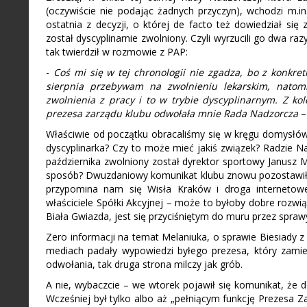
(oczywiście nie podając żadnych przyczyn), wchodzi m.in
ostatnia z decyzji, o której de facto też dowiedział się
został dyscyplinarnie zwolniony. Czyli wyrzucili go dwa ra
tak twierdził w rozmowie z PAP:
-
Coś mi się w tej chronologii nie zgadza, bo z konkre
sierpnia przebywam na zwolnieniu lekarskim, natom
zwolnienia z pracy i to w trybie dyscyplinarnym. Z kolei
prezesa zarządu klubu odwołała mnie Rada Nadzorcza
–
Właściwie od początku obracaliśmy się w kręgu domysłów.
dyscyplinarka? Czy to może mieć jakiś związek? Radzie N
października zwolniony został dyrektor sportowy Janusz M
sposób? Dwuzdaniowy komunikat klubu znowu pozostawił d
przypomina nam się Wisła Kraków i droga internetowej
właściciele Spółki Akcyjnej – może to byłoby dobre rozwi
Biała Gwiazda, jest się przyciśniętym do muru przez sprawy
Zero informacji na temat Melaniuka, o sprawie Biesiady z 
mediach padały wypowiedzi byłego prezesa, który zamier
odwołania, tak druga strona milczy jak grób.
A nie, wybaczcie – we wtorek pojawił się komunikat, że 
Wcześniej był tylko albo aż „pełniącym funkcję Prezesa Z