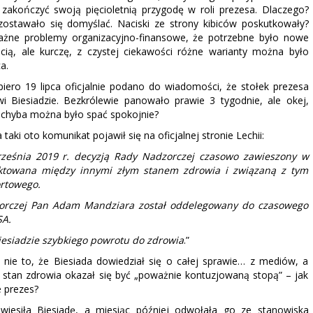
akończyć swoją pięcioletnią przygodę w roli prezesa. Dlaczego?
ostawało się domyślać. Naciski ze strony kibiców poskutkowały?
ażne problemy organizacyjno-finansowe, że potrzebne było nowe
cią, ale kurczę, z czystej ciekawości różne warianty można było
a.
iero 19 lipca oficjalnie podano do wiadomości, że stołek prezesa
 Biesiadzie. Bezkrólewie panowało prawie 3 tygodnie, ale okej,
o chyba można było spać spokojnie?
aki oto komunikat pojawił się na oficjalnej stronie Lechii:
września 2019 r. decyzją Rady Nadzorczej czasowo zawieszony w
yktowana między innymi złym stanem zdrowia i związaną z tym
ortowego.
dzorczej Pan Adam Mandziara został oddelegowany do czasowego
SA.
esiadzie szybkiego powrotu do zdrowia
.”
 nie to, że Biesiada dowiedział się o całej sprawie… z mediów, a
 stan zdrowia okazał się być „poważnie kontuzjowaną stopą” – jak
e prezes?
wiesiła Biesiadę, a miesiąc później odwołała go ze stanowiska