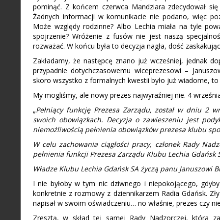
pominąć. Z końcem czerwca Mandziara zdecydował się z
Żadnych informacji w komunikacie nie podano, więc poz
Może względy rodzinne? Albo Lechia miała na tyle pow
spojrzenie? Wróżenie z fusów nie jest naszą specjalnoś
rozważać. W końcu była to decyzja nagła, dość zaskakując
Zakładamy, że następcę znano już wcześniej, jednak dop
przypadnie dotychczasowemu wiceprezesowi – Januszowi
skoro wszystko z formalnych kwestii było już wiadome, t
My mogliśmy, ale nowy prezes najwyraźniej nie. 4 września t
„
Pełniący funkcję Prezesa Zarządu, został w dniu 2 
swoich obowiązkach. Decyzja o zawieszeniu jest pod
niemożliwością pełnienia obowiązków prezesa klubu sp
W celu zachowania ciągłości pracy, członek Rady Na
pełnienia funkcji Prezesa Zarządu Klubu Lechia Gdańsk 
Władze Klubu Lechia Gdańsk SA życzą panu Januszowi Bi
I nie byłoby w tym nic dziwnego i niepokojącego, gdyby
konkretnie z rozmowy z dziennikarzem Radia Gdańsk. Zły
napisał w swoim oświadczeniu… no właśnie, prezes czy ni
Zresztą, w skład tej samej Rady Nadzorczej, która za