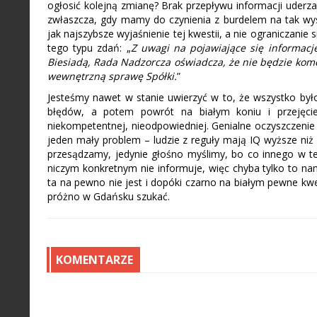
ogłosić kolejną zmianę? Brak przepływu informacji uderza
zwłaszcza, gdy mamy do czynienia z burdelem na tak wys
jak najszybsze wyjaśnienie tej kwestii, a nie ograniczanie
tego typu zdań: „
Z uwagi na pojawiające się informac
Biesiadą, Rada Nadzorcza oświadcza, że nie będzie kome
wewnętrzną sprawę Spółki.
”
Jesteśmy nawet w stanie uwierzyć w to, że wszystko był
błędów, a potem powrót na białym koniu i przejęcie
niekompetentnej, nieodpowiedniej. Genialne oczyszczenie 
jeden mały problem – ludzie z reguły mają IQ wyższe niż 
przesądzamy, jedynie głośno myślimy, bo co innego w t
niczym konkretnym nie informuje, więc chyba tylko to na
ta na pewno nie jest i dopóki czarno na białym pewne kw
próżno w Gdańsku szukać.
KOMENTARZE