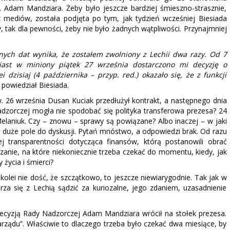
. Adam Mandziara. Żeby było jeszcze bardziej śmieszno-strasznie,
 z mediów, została podjęta po tym, jak tydzień wcześniej Biesiada
zy, tak dla pewności, żeby nie było żadnych wątpliwości. Przynajmniej
tnych dat wynika, że zostałem zwolniony z Lechii dwa razy. Od 7
iast w miniony piątek 27 września dostarczono mi decyzję o
 dzisiaj (4 października – przyp. red.) okazało się, że z funkcji
 powiedział Biesiada.
 26 września Dusan Kuciak przedłużył kontrakt, a następnego dnia
adzorczej mogła nie spodobać się polityka transferowa prezesa? 24
elaniuk. Czy – znowu – sprawy są powiązane? Albo inaczej – w jaki
uże pole do dyskusji. Pytań mnóstwo, a odpowiedzi brak. Od razu
 transparentności dotycząca finansów, którą postanowili obrać
ązanie, na które niekoniecznie trzeba czekać do momentu, kiedy, jak
 życia i śmierci?
kolei nie dość, że szczątkowo, to jeszcze niewiarygodnie. Tak jak w
za się z Lechią sądzić za kuriozalne, jego zdaniem, uzasadnienie
decyzją Rady Nadzorczej Adam Mandziara wrócił na stołek prezesa.
arządu”. Właściwie to dlaczego trzeba było czekać dwa miesiące, by