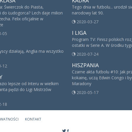
KLASA
KADRA
a: Świerczok do Piasta,
Tego dnia w futbolu... urodził s
i do Łudogorca? Lech daje milion
narodowy lat 90.
echa. Felix oficjalnie w
2020-03-27
ze
I LIGA
8-05
Program TV: Finisz polskich ro
ostatki w Serie A. W środku ty
yscy działają, Anglia ma wszystko
2020-07-24
HISZPANIA
3-12
Czarne akta futbolu #10: Jak p
Y
kokainę, uczą Edwin Congo i był
azio lepsze od Interu w wielkim
Maradony
lanta pędzi do Ligi Mistrzów
2020-05-17
2-18
YWATNOŚCI
KONTAKT