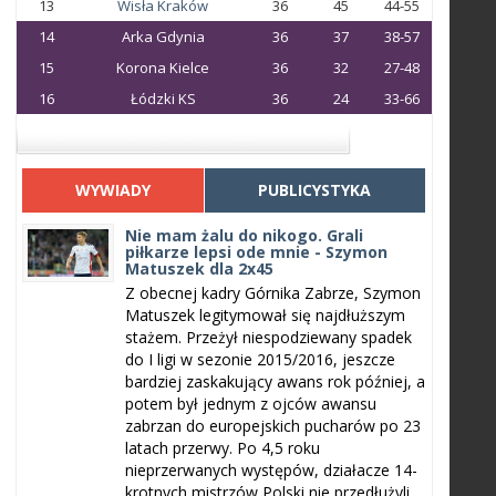
13
Wisła Kraków
36
45
44-55
14
Arka Gdynia
36
37
38-57
15
Korona Kielce
36
32
27-48
16
Łódzki KS
36
24
33-66
WYWIADY
PUBLICYSTYKA
Nie mam żalu do nikogo. Grali
piłkarze lepsi ode mnie - Szymon
Matuszek dla 2x45
Z obecnej kadry Górnika Zabrze, Szymon
Matuszek legitymował się najdłuższym
stażem. Przeżył niespodziewany spadek
do I ligi w sezonie 2015/2016, jeszcze
bardziej zaskakujący awans rok później, a
potem był jednym z ojców awansu
zabrzan do europejskich pucharów po 23
latach przerwy. Po 4,5 roku
nieprzerwanych występów, działacze 14-
krotnych mistrzów Polski nie przedłużyli