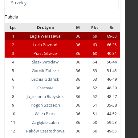
Strzelcy
Tabela
Lp.
Drużyna
M
Pkt
Br
1
Legia Warszawa
36
69
69-33
2
Lech Poznań
36
63
66-35
3
Piast Gliwice
36
60
40-31
4
Śląsk Wrocław
36
54
50-44
5
Górnik Zabrze
36
53
51-45
6
Lechia Gdańsk
36
53
46-49
7
Cracovia
36
52
48-39
8
Jagiellonia Białystok
36
52
48-47
9
Pogoń Szczecin
36
51
35-38
10
Wisła Płock
36
51
44-52
11
Zagłębie Lubin
36
50
59-53
12
Raków Częstochowa
36
50
49-55