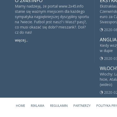
O 2X45.INFO
EKSTRA
Mamy nadzieję, że portal www.2x45.info
Ekstraklas
stanie się ważnym miejscem dla każdego
Czerwińsk
sympatyka najpiękniejszej dyscypliny sportu
euro za Cz
na ?wiecie. Futbol jest nasz? i Wasz? pasj?,
Sivasspor
co musi okazać się dobr? mieszank?. Doł?
2020-0
cz do nas!
ANGLIA
więcej...
Kiedy wsz
w dupie
2020-0
WŁOCH
Włochy: L
hicie, Ata
(wideo)
2020-0
HOME
REKLAMA
REGULAMIN
PARTNERZY
POLITYKA PR