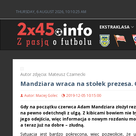
THURSDAY, 6 AUGUST 2026, 10:10:26 AM
EKSTRAKLASA
Autor zdjęcia: Mateusz Czarnecki
Mandziara wraca na stołek prezesa. 
Autor: Maciej Golec
2019-12-05 10:15:00
Gdy na początku czerwca Adam Mandziara złożył rezy
na pewno odetchnęli z ulgą. Z kibicami bowiem nie by
jego odejścia, więc informacja o nowym rozdaniu mog
a teraz już na dobre – złudną.
Sytuacja jest bardzo pokręcona, więc pozwolicie, że 