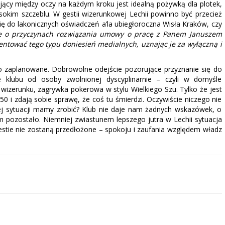
jący między oczy na każdym kroku jest idealną pożywką dla plotek,
okim szczeblu. W gestii wizerunkowej Lechii powinno być przecież
 się do lakonicznych oświadczeń a’la ubiegłoroczna Wisła Kraków, czy
je o przyczynach rozwiązania umowy o pracę z Panem Januszem
ntować tego typu doniesień medialnych, uznając je za wyłączną i
o zaplanowane. Dobrowolne odejście pozorujące przyznanie się do
 klubu od osoby zwolnionej dyscyplinarnie – czyli w domyśle
wizerunku, zagrywka pokerowa w stylu Wielkiego Szu. Tylko że jest
50 i zdają sobie sprawę, że coś tu śmierdzi. Oczywiście niczego nie
ej sytuacji mamy zrobić? Klub nie daje nam żadnych wskazówek, o
m pozostało. Niemniej zwiastunem lepszego jutra w Lechii sytuacja
estie nie zostaną przedłożone – spokoju i zaufania względem władz