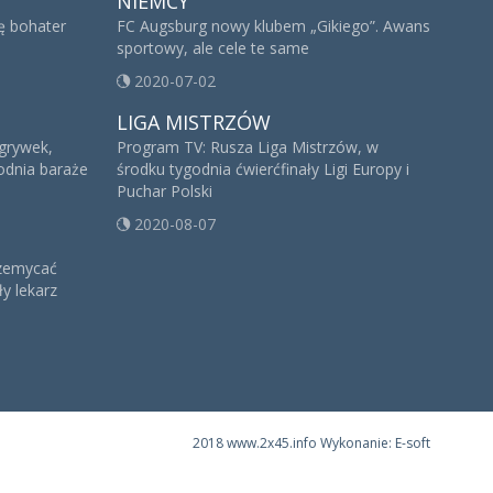
NIEMCY
ię bohater
FC Augsburg nowy klubem „Gikiego”. Awans
sportowy, ale cele te same
2020-07-02
LIGA MISTRZÓW
zgrywek,
Program TV: Rusza Liga Mistrzów, w
godnia baraże
środku tygodnia ćwierćfinały Ligi Europy i
Puchar Polski
2020-08-07
rzemycać
y lekarz
2018 www.2x45.info Wykonanie: E-soft