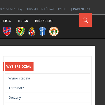
ACY ZA GRANICĄ
PIŁKA MŁODZIEŻOWA
TYPER
||
PARTNERZY
I LIGA
II LIGA
NIŻSZE LIGI
WYBIERZ DZIAŁ
Wyniki i tabela
Terminarz
Drużyny