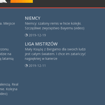
NIEMCY
a. Miejsce
Niemcy: szalony remis w hicie kolejki.
Szczęśliwe zwycięstwo Bayernu (video)
2019-12-19
LIGA MISTRZÓW
sezonu.
Mały Książę z Bergamo dla swoich ludzi
idzie na
jest całym światem. I chce im zatańczyć
 latarnią
najpiękniej w karierze
2019-12-11
alencią. Real
ie. Kolejna
ideo)