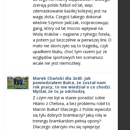
zżerają polski futbol od lat, więc
zdemaskowanie każdej kolejnej jest na
wagę złota. Czegoś takiego dokonał
właśnie Szymon Jadczak, rozpracowując
gang, który od lat mocno wpływał na
Wisłę Kraków – najpierw z tylnego fotela,
a potem już bezczelnie w pierwszej linii. O
mało nie skończyło się to tragedią, czyli
upadkiem klubu, choć tym razem już ze
względów sportowych ten scenariusz
wcale nie jest niemożliwy.
Marek Chański dla 2x45: Jak
powiedziałem Bułce, że został nam
rok pracy, to nie wiedział o co chodzi.
Myślał, że to ja odchodzę
Z czym nie był w stanie poradzić sobie
Hilario z Chelsea, a bez problemu robił to
Marcin Bułka? Dlaczego z Polski wywodzi
się tylu dobrych bramkarzy? Jaką rolę w
treningu bramkarskim pełnią opony?
Dlaczego zdarzyło mu się opieprzyć