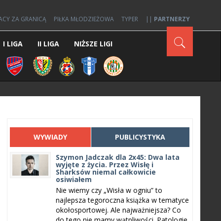
ACY ZA GRANICĄ
PIŁKA MŁODZIEŻOWA
TYPER
||
PARTNERZY
I LIGA
II LIGA
NIŻSZE LIGI
WYWIADY
PUBLICYSTYKA
Szymon Jadczak dla 2x45: Dwa lata
wyjęte z życia. Przez Wisłę i
Sharksów niemal całkowicie
osiwiałem
Nie wiemy czy „Wisła w ogniu” to
najlepsza tegoroczna książka w tematyce
okołosportowej. Ale najważniejsza? Co
do tego nie mamy wątpliwości. Patologie