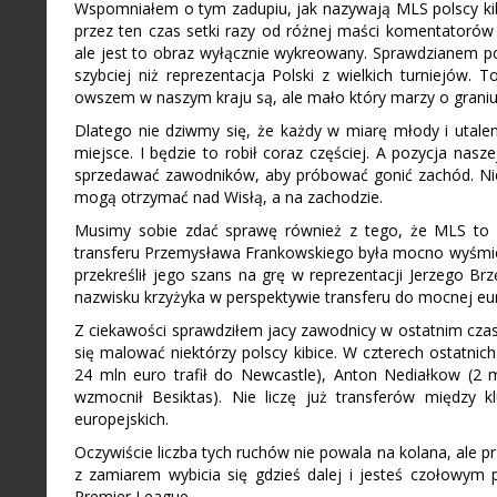
Wspomniałem o tym zadupiu, jak nazywają MLS polscy kibic
przez ten czas setki razy od różnej maści komentatorów n
ale jest to obraz wyłącznie wykreowany. Sprawdzianem pot
szybciej niż reprezentacja Polski z wielkich turniejów.
owszem w naszym kraju są, ale mało który marzy o graniu w
Dlatego nie dziwmy się, że każdy w miarę młody i utalen
miejsce. I będzie to robił coraz częściej. A pozycja nasze
sprzedawać zawodników, aby próbować gonić zachód. Nie 
mogą otrzymać nad Wisłą, a na zachodzie.
Musimy sobie zdać sprawę również z tego, że MLS to wca
transferu Przemysława Frankowskiego była mocno wyśmiew
przekreślił jego szans na grę w reprezentacji Jerzego Br
nazwisku krzyżyka w perspektywie transferu do mocnej europ
Z ciekawości sprawdziłem jacy zawodnicy w ostatnim czasie
się malować niektórzy polscy kibice. W czterech ostatnic
24 mln euro trafił do Newcastle), Anton Nediałkow (2 m
wzmocnił Besiktas). Nie liczę już transferów między k
europejskich.
Oczywiście liczba tych ruchów nie powala na kolana, ale 
z zamiarem wybicia się gdzieś dalej i jesteś czołowym p
Premier League.