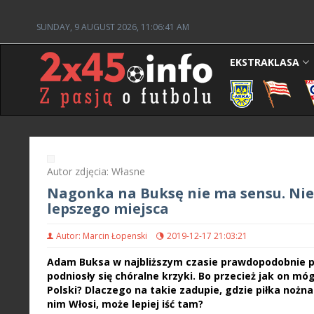
SUNDAY, 9 AUGUST 2026, 11:06:41 AM
EKSTRAKLASA
Autor zdjęcia: Własne
Nagonka na Buksę nie ma sensu. Nie j
lepszego miejsca
Autor: Marcin Łopenski
2019-12-17 21:03:21
Adam Buksa w najbliższym czasie prawdopodobnie pr
podniosły się chóralne krzyki. Bo przecież jak on mó
Polski? Dlaczego na takie zadupie, gdzie piłka nożna
nim Włosi, może lepiej iść tam?