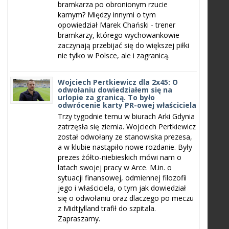
bramkarza po obronionym rzucie
karnym? Między innymi o tym
opowiedział Marek Chański - trener
bramkarzy, którego wychowankowie
zaczynają przebijać się do większej piłki
nie tylko w Polsce, ale i zagranicą.
Wojciech Pertkiewicz dla 2x45: O
odwołaniu dowiedziałem się na
urlopie za granicą. To było
odwrócenie karty PR-owej właściciela
Trzy tygodnie temu w biurach Arki Gdynia
zatrzęsła się ziemia. Wojciech Pertkiewicz
został odwołany ze stanowiska prezesa,
a w klubie nastąpiło nowe rozdanie. Były
prezes żółto-niebieskich mówi nam o
latach swojej pracy w Arce. M.in. o
sytuacji finansowej, odmiennej filozofii
jego i właściciela, o tym jak dowiedział
się o odwołaniu oraz dlaczego po meczu
z Midtjylland trafił do szpitala.
Zapraszamy.