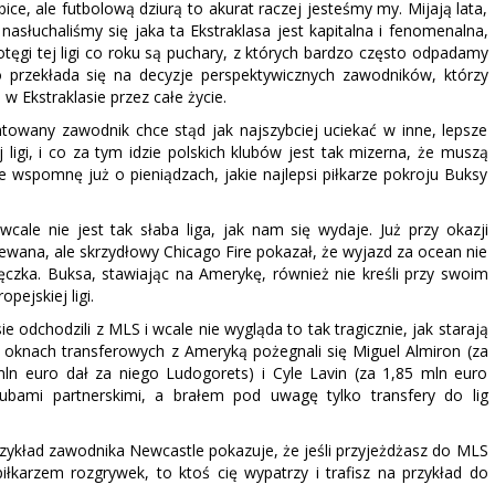
e, ale futbolową dziurą to akurat raczej jesteśmy my. Mijają lata,
asłuchaliśmy się jaka ta Ekstraklasa jest kapitalna i fenomenalna,
ęgi tej ligi co roku są puchary, z których bardzo często odpadamy
 To przekłada się na decyzje perspektywicznych zawodników, którzy
 Ekstraklasie przez całe życie.
towany zawodnik chce stąd jak najszybciej uciekać w inne, lepsze
j ligi, i co za tym idzie polskich klubów jest tak mizerna, że muszą
wspomnę już o pieniądzach, jakie najlepsi piłkarze pokroju Buksy
le nie jest tak słaba liga, jak nam się wydaje. Już przy okazji
ana, ale skrzydłowy Chicago Fire pokazał, że wyjazd za ocean nie
zęczka. Buksa, stawiając na Amerykę, również nie kreśli przy swoim
ejskiej ligi.
 odchodzili z MLS i wcale nie wygląda to tak tragicznie, jak starają
h oknach transferowych z Ameryką pożegnali się Miguel Almiron (za
ln euro dał za niego Ludogorets) i Cyle Lavin (za 1,85 mln euro
lubami partnerskimi, a brałem pod uwagę tylko transfery do lig
przykład zawodnika Newcastle pokazuje, że jeśli przyjeżdżasz do MLS
iłkarzem rozgrywek, to ktoś cię wypatrzy i trafisz na przykład do