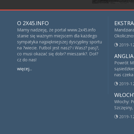
O 2X45.INFO
EKSTRA
Mamy nadzieję, że portal www.2x45.info
Mandziara
stanie się ważnym miejscem dla każdego
Okoliczno
sympatyka najpiękniejszej dyscypliny sportu
2019-1
na ?wiecie. Futbol jest nasz? i Wasz? pasj?,
co musi okazać się dobr? mieszank?. Doł?
ANGLIA
cz do nas!
Powrót Mo
więcej...
sąsiedzki
nas czeka
2019-1
WŁOCH
Włochy: P
Szczęsny, 
2019-1