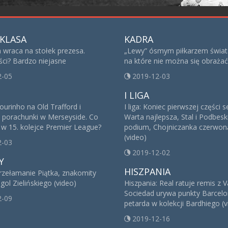
KLASA
KADRA
 wraca na stołek prezesa.
„Lewy” ósmym piłkarzem świat
ści? Bardzo niejasne
na które nie można się obrażać
2-05
2019-12-03
I LIGA
urinho na Old Trafford i
I liga: Koniec pierwszej części 
e porachunki w Merseyside. Co
Warta najlepsza, Stal i Podbesk
 w 15. kolejce Premier League?
podium, Chojniczanka czerwoną
(video)
2-03
2019-12-02
Y
HISZPANIA
rzełamanie Piątka, znakomity
gol Zielińskiego (video)
Hiszpania: Real ratuje remis z V
Sociedad urywa punkty Barcelon
2-09
petarda w kolekcji Bardhiego (v
2019-12-16