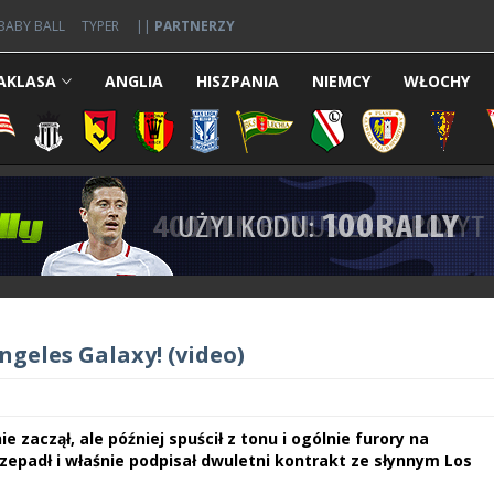
BABY BALL
TYPER
||
PARTNERZY
AKLASA
ANGLIA
HISZPANIA
NIEMCY
WŁOCHY
ngeles Galaxy! (video)
zaczął, ale później spuścił z tonu i ogólnie furory na
przepadł i właśnie podpisał dwuletni kontrakt ze słynnym Los