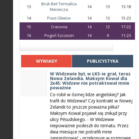
Bruk-Bet Termalica
13
14
13
13-18
Nieciecza
14
Piast Gliwice
14
13
15-23
15
Cracovia
14
12
17-22
16
Pogoń Szczecin
14
9
11-23
WYWIADY
PUBLICYSTYKA
W Widzewie był, w ŁKS-ie grał, teraz
Nowa Zelandia. Maksym Kowal dla
2x45: Widzew nie potraktował mnie
poważnie
Co robił w ósmej lidze angielskiej? Jak
trafił do Widzewa? Czy kontrakt w Nowej
Zelandii to jeszcze poważna piłka?
Maksym Kowal pojawił się znikąd przy
ulicy Piłsudskiego. - W Widzewie
niepoważnie podeszli do tematu. Przez
dwa miesiące nie potrafili mnie
zarejestrować - przekonuje w rozmowie