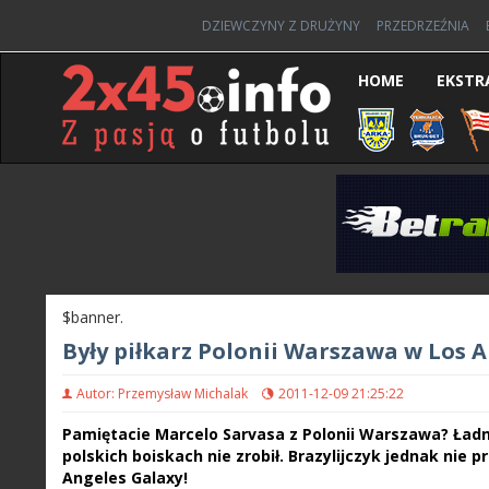
DZIEWCZYNY Z DRUŻYNY
PRZEDRZEŹNIA
HOME
EKSTR
$banner.
Były piłkarz Polonii Warszawa w Los A
Autor: Przemysław Michalak
2011-12-09 21:25:22
Pamiętacie Marcelo Sarvasa z Polonii Warszawa? Ładnie 
polskich boiskach nie zrobił. Brazylijczyk jednak nie 
Angeles Galaxy!