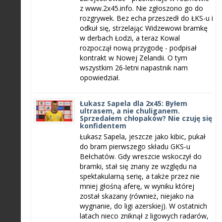
z www.2x45.info. Nie zgłoszono go do
rozgrywek. Bez echa przeszedł do ŁKS-u i
odkuł się, strzelając Widzewowi bramkę
w derbach Łodzi, a teraz Kowal
rozpoczął nową przygodę - podpisał
kontrakt w Nowej Zelandii. O tym
wszystkim 26-letni napastnik nam
opowiedział.
Łukasz Sapela dla 2x45: Byłem
ultrasem, a nie chuliganem.
Sprzedałem chłopaków? Nie czuję się
konfidentem
Łukasz Sapela, jeszcze jako kibic, pukał
do bram pierwszego składu GKS-u
Bełchatów. Gdy wreszcie wskoczył do
bramki, stał się znany ze względu na
spektakularną serię, a także przez nie
mniej głośną aferę, w wyniku której
został skazany (również, niejako na
wygnanie, do ligi azerskiej). W ostatnich
latach nieco zniknął z ligowych radarów,