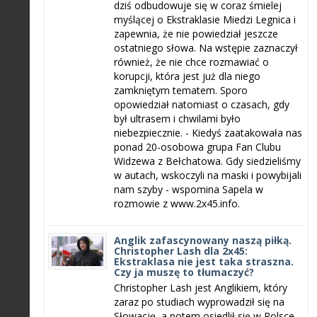
dziś odbudowuje się w coraz śmielej
myślącej o Ekstraklasie Miedzi Legnica i
zapewnia, że nie powiedział jeszcze
ostatniego słowa. Na wstępie zaznaczył
również, że nie chce rozmawiać o
korupcji, która jest już dla niego
zamkniętym tematem. Sporo
opowiedział natomiast o czasach, gdy
był ultrasem i chwilami było
niebezpiecznie. - Kiedyś zaatakowała nas
ponad 20-osobowa grupa Fan Clubu
Widzewa z Bełchatowa. Gdy siedzieliśmy
w autach, wskoczyli na maski i powybijali
nam szyby - wspomina Sapela w
rozmowie z www.2x45.info.
Anglik zafascynowany naszą piłką.
Christopher Lash dla 2x45:
Ekstraklasa nie jest taka straszna.
Czy ja muszę to tłumaczyć?
Christopher Lash jest Anglikiem, który
zaraz po studiach wyprowadził się na
Słowację, a potem osiedlił się w Polsce.