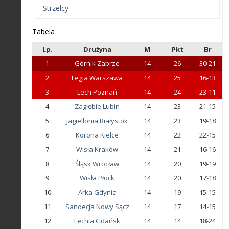
Strzelcy
Tabela
Lp.
Drużyna
M
Pkt
Br
1
Górnik Zabrze
14
26
30-21
2
Legia Warszawa
14
25
16-13
3
Lech Poznań
14
24
23-11
4
Zagłębie Lubin
14
23
21-15
5
Jagiellonia Białystok
14
23
19-18
6
Korona Kielce
14
22
22-15
7
Wisła Kraków
14
21
16-16
8
Śląsk Wrocław
14
20
19-19
9
Wisła Płock
14
20
17-18
10
Arka Gdynia
14
19
15-15
11
Sandecja Nowy Sącz
14
17
14-15
12
Lechia Gdańsk
14
14
18-24