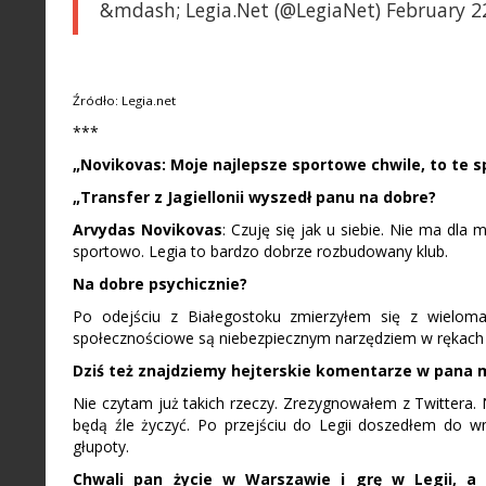
&mdash; Legia.Net (@LegiaNet) February 2
Źródło: Legia.net
***
„Novikovas: Moje najlepsze sportowe chwile, to te 
„Transfer z Jagiellonii wyszedł panu na dobre?
Arvydas Novikovas
: Czuję się jak u siebie. Nie ma dla
sportowo. Legia to bardzo dobrze rozbudowany klub.
Na dobre psychicznie?
Po odejściu z Białegostoku zmierzyłem się z wielom
społecznościowe są niebezpiecznym narzędziem w rękach n
Dziś też znajdziemy hejterskie komentarze w pana 
Nie czytam już takich rzeczy. Zrezygnowałem z Twittera. 
będą źle życzyć. Po przejściu do Legii doszedłem do wni
głupoty.
Chwali pan życie w Warszawie i grę w Legii, a 