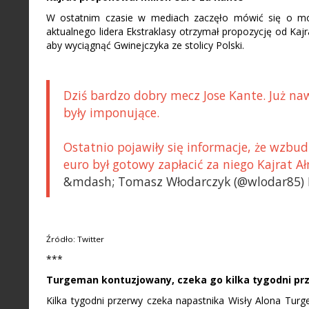
W ostatnim czasie w mediach zaczęło mówić się o moż
aktualnego lidera Ekstraklasy otrzymał propozycję od Kaj
aby wyciągnąć Gwinejczyka ze stolicy Polski.
Dziś bardzo dobry mecz Jose Kante. Już naw
były imponujące.
Ostatnio pojawiły się informacje, że wzbud
euro był gotowy zapłacić za niego Kajrat Ał
&mdash; Tomasz Włodarczyk (@wlodar85) F
Źródło: Twitter
***
Turgeman kontuzjowany, czeka go kilka tygodni pr
Kilka tygodni przerwy czeka napastnika Wisły Alona Tur