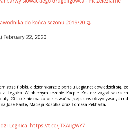
ł barwy słowackiego drugoligowca - FK Železiarne
zawodnika do końca sezonu 2019/20 🤝
 February 22, 2020
istrza Polski, a dziennikarze z portalu Legia.net dowiedzieli się, że
edzi Legnica. W obecnym sezonie Kacper Kostorz zagrał w trzech
minuty. 20-latek nie ma co oczekiwać więcej szans otrzymywanych od
ć na Jose Kante, Macieja Rosołka oraz Tomasa Pekharta.
zi Legnica. https://t.co/jTXAIigWY7