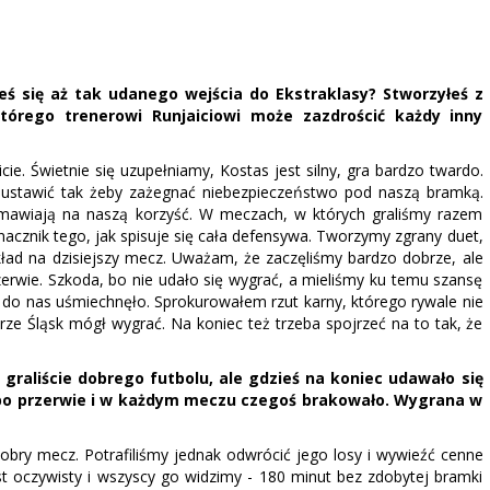
ś się aż tak udanego wejścia do Ekstraklasy? Stworzyłeś z
tórego trenerowi Runjaiciowi może zazdrościć każdy inny
ie. Świetnie się uzupełniamy, Kostas jest silny, gra bardzo twardo.
ustawić tak żeby zażegnać niebezpieczeństwo pod naszą bramką.
emawiają na naszą korzyść. W meczach, w których graliśmy razem
acznik tego, jak spisuje się cała defensywa. Tworzymy zgrany duet,
ykład na dzisiejszy mecz. Uważam, że zaczęliśmy bardzo dobrze, ale
rzerwie. Szkoda, bo nie udało się wygrać, a mieliśmy ku temu szansę
ei do nas uśmiechnęło. Sprokurowałem rzut karny, którego rywale nie
rze Śląsk mógł wygrać. Na koniec też trzeba spojrzeć na to tak, że
graliście dobrego futbolu, ale gdzieś na koniec udawało się
i po przerwie i w każdym meczu czegoś brakowało. Wygrana w
obry mecz. Potrafiliśmy jednak odwrócić jego losy i wywieźć cenne
st oczywisty i wszyscy go widzimy - 180 minut bez zdobytej bramki