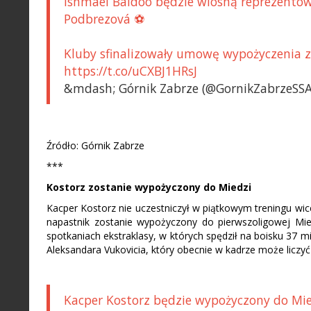
Ishmael Baidoo będzie wiosną reprezentowa
Podbrezová ⚽️
Kluby sfinalizowały umowę wypożyczenia 
https://t.co/uCXBJ1HRsJ
&mdash; Górnik Zabrze (@GornikZabrzeSSA)
Źródło: Górnik Zabrze
***
Kostorz zostanie wypożyczony do Miedzi
Kacper Kostorz nie uczestniczył w piątkowym treningu wicem
napastnik zostanie wypożyczony do pierwszoligowej Mi
spotkaniach ekstraklasy, w których spędził na boisku 37 
Aleksandara Vukovicia, który obecnie w kadrze może liczy
Kacper Kostorz będzie wypożyczony do Mied