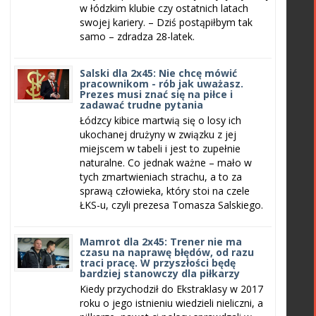
w łódzkim klubie czy ostatnich latach
swojej kariery. – Dziś postąpiłbym tak
samo – zdradza 28-latek.
Salski dla 2x45: Nie chcę mówić
pracownikom - rób jak uważasz.
Prezes musi znać się na piłce i
zadawać trudne pytania
Łódzcy kibice martwią się o losy ich
ukochanej drużyny w związku z jej
miejscem w tabeli i jest to zupełnie
naturalne. Co jednak ważne – mało w
tych zmartwieniach strachu, a to za
sprawą człowieka, który stoi na czele
ŁKS-u, czyli prezesa Tomasza Salskiego.
Mamrot dla 2x45: Trener nie ma
czasu na naprawę błędów, od razu
traci pracę. W przyszłości będę
bardziej stanowczy dla piłkarzy
Kiedy przychodził do Ekstraklasy w 2017
roku o jego istnieniu wiedzieli nieliczni, a