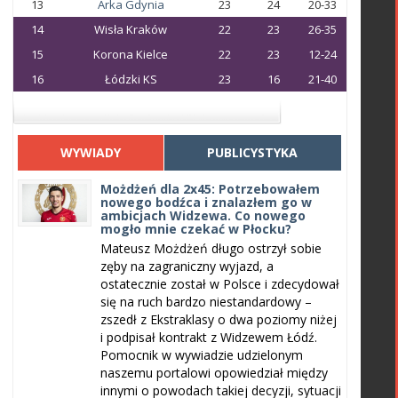
13
Arka Gdynia
23
24
20-33
14
Wisła Kraków
22
23
26-35
15
Korona Kielce
22
23
12-24
16
Łódzki KS
23
16
21-40
WYWIADY
PUBLICYSTYKA
Możdżeń dla 2x45: Potrzebowałem
nowego bodźca i znalazłem go w
ambicjach Widzewa. Co nowego
mogło mnie czekać w Płocku?
Mateusz Możdżeń długo ostrzył sobie
zęby na zagraniczny wyjazd, a
ostatecznie został w Polsce i zdecydował
się na ruch bardzo niestandardowy –
zszedł z Ekstraklasy o dwa poziomy niżej
i podpisał kontrakt z Widzewem Łódź.
Pomocnik w wywiadzie udzielonym
naszemu portalowi opowiedział między
innymi o powodach takiej decyzji, sytuacji