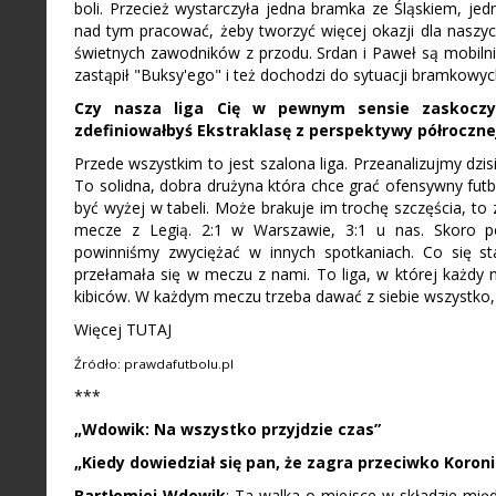
boli. Przecież wystarczyła jedna bramka ze Śląskiem, je
nad tym pracować, żeby tworzyć więcej okazji dla na
świetnych zawodników z przodu. Srdan i Paweł są mobilni 
zastąpił "Buksy'ego" i też dochodzi do sytuacji bramkowy
Czy nasza liga Cię w pewnym sensie zaskoczył
zdefiniowałbyś Ekstraklasę z perspektywy półroczne
Przede wszystkim to jest szalona liga. Przeanalizujmy dzi
To solidna, dobra drużyna która chce grać ofensywny futbo
być wyżej w tabeli. Może brakuje im trochę szczęścia, to
mecze z Legią. 2:1 w Warszawie, 3:1 u nas. Skoro poko
powinniśmy zwyciężać w innych spotkaniach. Co się s
przełamała się w meczu z nami. To liga, w której każdy 
kibiców. W każdym meczu trzeba dawać z siebie wszystko
Więcej TUTAJ
Źródło: prawdafutbolu.pl
***
„
Wdowik: Na wszystko przyjdzie czas
”
„
Kiedy dowiedział się pan, że zagra przeciwko Koron
Bartłomiej Wdowik
: Ta walka o miejsce w składzie mię