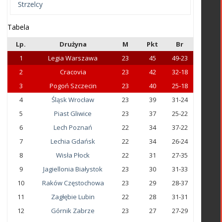
Strzelcy
Tabela
Lp.
Drużyna
M
Pkt
Br
1
Legia Warszawa
23
45
49-23
2
Cracovia
23
42
32-18
3
Pogoń Szczecin
23
40
25-18
4
Śląsk Wrocław
23
39
31-24
5
Piast Gliwice
23
37
25-22
6
Lech Poznań
22
34
37-22
7
Lechia Gdańsk
22
34
26-24
8
Wisła Płock
22
31
27-35
9
Jagiellonia Białystok
23
30
31-33
10
Raków Częstochowa
23
29
28-37
11
Zagłębie Lubin
22
28
31-31
12
Górnik Zabrze
23
27
27-29