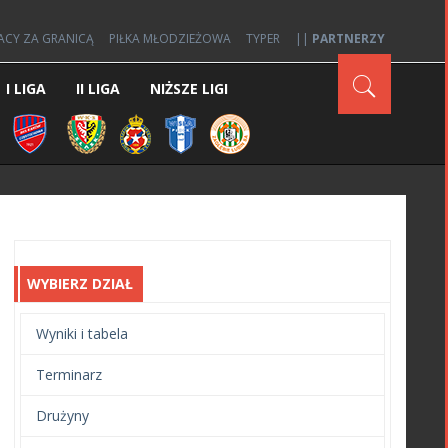
ACY ZA GRANICĄ
PIŁKA MŁODZIEŻOWA
TYPER
||
PARTNERZY
I LIGA
II LIGA
NIŻSZE LIGI
WYBIERZ DZIAŁ
Wyniki i tabela
Terminarz
Drużyny