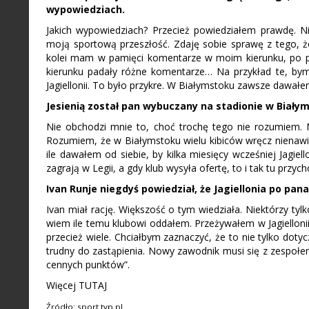
wypowiedziach.
Jakich wypowiedziach? Przecież powiedziałem prawdę. 
moją sportową przeszłość. Zdaję sobie sprawę z tego, że 
kolei mam w pamięci komentarze w moim kierunku, po p
kierunku padały różne komentarze… Na przykład te, bym
Jagiellonii. To było przykre. W Białymstoku zawsze dawałem
Jesienią został pan wybuczany na stadionie w Biały
Nie obchodzi mnie to, choć trochę tego nie rozumiem. N
Rozumiem, że w Białymstoku wielu kibiców wręcz nienawidz
ile dawałem od siebie, by kilka miesięcy wcześniej Jagiel
zagrają w Legii, a gdy klub wysyła ofertę, to i tak tu przyc
Ivan Runje niegdyś powiedział, że Jagiellonia po pana
Ivan miał rację. Większość o tym wiedziała. Niektórzy tyl
wiem ile temu klubowi oddałem. Przeżywałem w Jagiellonii
przecież wiele. Chciałbym zaznaczyć, że to nie tylko doty
trudny do zastąpienia. Nowy zawodnik musi się z zespołem
cennych punktów”.
Więcej TUTAJ
Źródło: sport.tvp.pl