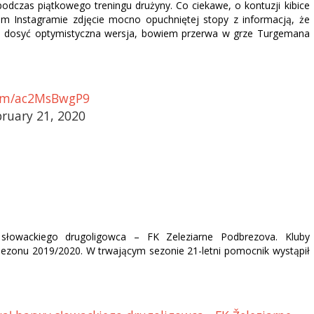
odczas piątkowego treningu drużyny. Co ciekawe, o kontuzji kibice
im Instagramie zdjęcie mocno opuchniętej stopy z informacją, że
to dosyć optymistyczna wersja, bowiem przerwa w grze Turgemana
.com/ac2MsBwgP9
bruary 21, 2020
słowackiego drugoligowca – FK Zeleziarne Podbrezova. Kluby
ezonu 2019/2020. W trwającym sezonie 21-letni pomocnik wystąpił