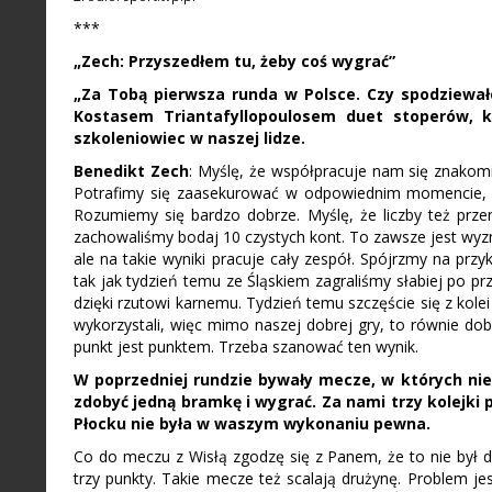
***
„Zech: Przyszedłem tu, żeby coś wygrać”
„
Za Tobą pierwsza runda w Polsce. Czy spodziewałe
Kostasem Triantafyllopoulosem duet stoperów, k
szkoleniowiec w naszej lidze.
Benedikt Zech
: Myślę, że współpracuje nam się znakomic
Potrafimy się zaasekurować w odpowiednim momencie, 
Rozumiemy się bardzo dobrze. Myślę, że liczby też prz
zachowaliśmy bodaj 10 czystych kont. To zawsze jest wyzn
ale na takie wyniki pracuje cały zespół. Spójrzmy na prz
tak jak tydzień temu ze Śląskiem zagraliśmy słabiej po p
dzięki rzutowi karnemu. Tydzień temu szczęście się z kol
wykorzystali, więc mimo naszej dobrej gry, to równie dob
punkt jest punktem. Trzeba szanować ten wynik.
W poprzedniej rundzie bywały mecze, w których nie 
zdobyć jedną bramkę i wygrać. Za nami trzy kolejk
Płocku nie była w waszym wykonaniu pewna.
Co do meczu z Wisłą zgodzę się z Panem, że to nie był d
trzy punkty. Takie mecze też scalają drużynę. Problem je