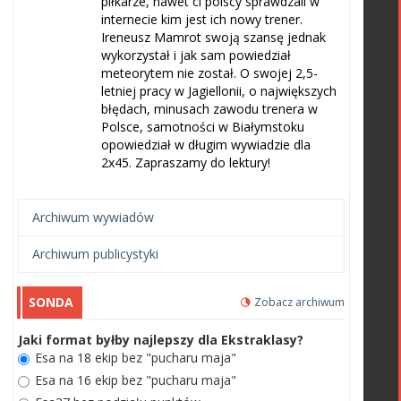
piłkarze, nawet ci polscy sprawdzali w
internecie kim jest ich nowy trener.
Ireneusz Mamrot swoją szansę jednak
wykorzystał i jak sam powiedział
meteorytem nie został. O swojej 2,5-
letniej pracy w Jagiellonii, o największych
błędach, minusach zawodu trenera w
Polsce, samotności w Białymstoku
opowiedział w długim wywiadzie dla
2x45. Zapraszamy do lektury!
Archiwum wywiadów
Archiwum publicystyki
SONDA
Zobacz archiwum
Jaki format byłby najlepszy dla Ekstraklasy?
Esa na 18 ekip bez "pucharu maja"
Esa na 16 ekip bez "pucharu maja"