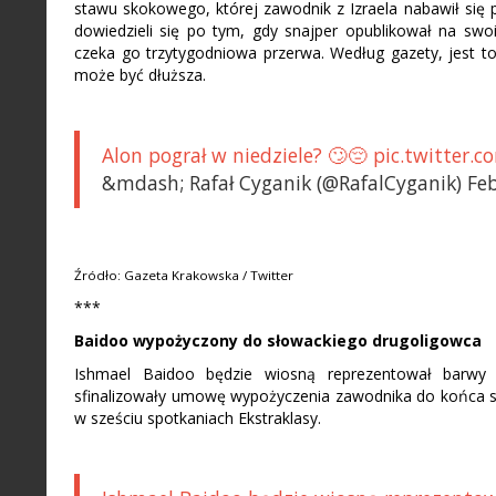
stawu skokowego, której zawodnik z Izraela nabawił się p
dowiedzieli się po tym, gdy snajper opublikował na swo
czeka go trzytygodniowa przerwa. Według gazety, jest 
może być dłuższa.
Alon pograł w niedziele? 🙄😔 pic.twitter
&mdash; Rafał Cyganik (@RafalCyganik) Fe
Źródło: Gazeta Krakowska / Twitter
***
Baidoo wypożyczony do słowackiego drugoligowca
Ishmael Baidoo będzie wiosną reprezentował barwy 
sfinalizowały umowę wypożyczenia zawodnika do końca s
w sześciu spotkaniach Ekstraklasy.