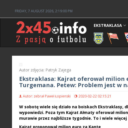
FRIDAY, 7 AUGUST 2026, 2:19:01 PM
EKSTRAKLASA
Autor zdjęcia: Patryk Zajega
Ekstraklasa: Kajrat oferował milion 
Turgemana. Petew: Problem jest w n
Autor: zebrał Paweł Łopienski
2020-02-22 02:15:21
W sobotę wiele się działo na boiskach Ekstraklasy,
wypowiedzi. Poza tym Kajrat Ałmaty oferował milio
murawie przez najbliższe tygodnie. To i wiele więce
Kajrat proponował milion euro za Kante