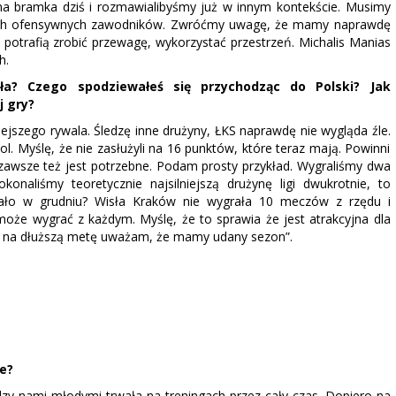
dna bramka dziś i rozmawialibyśmy już w innym kontekście. Musimy
szych ofensywnych zawodników. Zwróćmy uwagę, że mamy naprawdę
potrafią zrobić przewagę, wykorzystać przestrzeń. Michalis Manias
ch.
a? Czego spodziewałeś się przychodząc do Polski? Jak
j gry?
siejszego rywala. Śledzę inne drużyny, ŁKS naprawdę nie wygląda źle.
l. Myślę, że nie zasłużyli na 16 punktów, które teraz mają. Powinni
 zawsze też jest potrzebne. Podam prosty przykład. Wygraliśmy dwa
naliśmy teoretycznie najsilniejszą drużynę ligi dwukrotnie, to
tało w grudniu? Wisła Kraków nie wygrała 10 meczów z rzędu i
może wygrać z każdym. Myślę, że to sprawia że jest atrakcyjna dla
, na dłuższą metę uważam, że mamy udany sezon”.
ie?
dzy nami młodymi trwała na treningach przez cały czas. Dopiero na