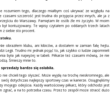
Nie rozumiem tego, dlaczego miałbym coś ukrywać ze względu na
czasami szczerość jest trudna do przyjęcia przez innych, ale ja z
rzejściu do Warszawy. Pamiętam ile osób źle mi życzyło. W moim
 był kontuzjowany. Te wpisy czytałem po oddanych trzech latach
 z siebie sto procent.
mstoku.
ie obraziłem klubu, ani kibiców, a dostałem w zamian falę hejtu.
i Legii. Trudno mi jednak pojąć to, jak szybko ci ludzie zapomnieli
lonia była jak najwyżej w tabeli. Piłkarze też czasami mówią, że nie
hodzą. Śmieszy mnie to.
 sprzedaży bardzo się osłabiła.
ko nie chcieli tego słyszeć. Może wyjdę na trochę nieskromnego, ale
 swój dotychczas najlepszy sportowy czas w karierze. Osiągnęliśmy
czy mojego odejścia. Każdy wartościowy piłkarz, który odchodzi jest
 zgrać, a na to potrzeba czasu. Przez to zespół może stracić dużo