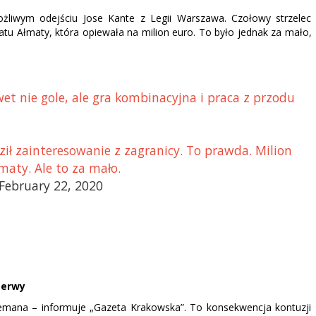
liwym odejściu Jose Kante z Legii Warszawa. Czołowy strzelec
ratu Ałmaty, która opiewała na milion euro. To było jednak za mało,
et nie gole, ale gra kombinacyjna i praca z przodu
ził zainteresowanie z zagranicy. To prawda. Milion
maty. Ale to za mało.
ebruary 22, 2020
zerwy
gemana – informuje „Gazeta Krakowska”. To konsekwencja kontuzji