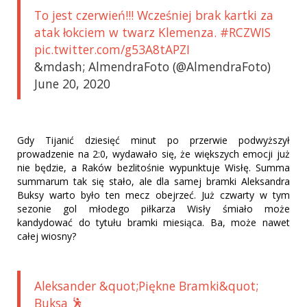
To jest czerwień!!! Wcześniej brak kartki za
atak łokciem w twarz Klemenza. #RCZWIS
pic.twitter.com/g53A8tAPZI
&mdash; AlmendraFoto (@AlmendraFoto)
June 20, 2020
Gdy Tijanić dziesięć minut po przerwie podwyższył
prowadzenie na 2:0, wydawało się, że większych emocji już
nie będzie, a Raków bezlitośnie wypunktuje Wisłę. Summa
summarum tak się stało, ale dla samej bramki Aleksandra
Buksy warto było ten mecz obejrzeć. Już czwarty w tym
sezonie gol młodego piłkarza Wisły śmiało może
kandydować do tytułu bramki miesiąca. Ba, może nawet
całej wiosny?
Aleksander &quot;Piękne Bramki&quot;
Buksa 🕺