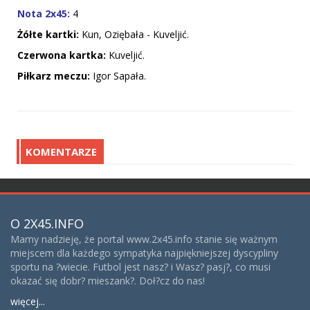
Nota 2x45:
4
Żółte kartki:
Kun, Oziębała - Kuveljić.
Czerwona kartka:
Kuveljić.
Piłkarz meczu:
Igor Sapała.
KOMENTARZE
O 2X45.INFO
Mamy nadzieję, że portal www.2x45.info stanie się ważnym
miejscem dla każdego sympatyka najpiękniejszej dyscypliny
sportu na ?wiecie. Futbol jest nasz? i Wasz? pasj?, co musi
okazać się dobr? mieszank?. Doł?cz do nas!
więcej...