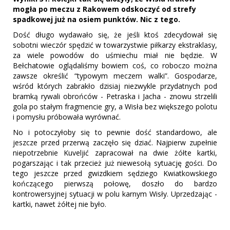
mogła po meczu z Rakowem odskoczyć od strefy
spadkowej już na osiem punktów. Nic z tego.
Dość długo wydawało się, że jeśli ktoś zdecydował się
sobotni wieczór spędzić w towarzystwie piłkarzy ekstraklasy,
za wiele powodów do uśmiechu miał nie będzie. W
Bełchatowie oglądaliśmy bowiem coś, co roboczo można
zawsze określić “typowym meczem walki”. Gospodarze,
wśród których zabrakło dzisiaj niezwykle przydatnych pod
bramką rywali obrońców - Petraska i Jacha - znowu strzelili
gola po stałym fragmencie gry, a Wisła bez większego polotu
i pomysłu próbowała wyrównać.
No i potoczyłoby się to pewnie dość standardowo, ale
jeszcze przed przerwą zaczęło się dziać. Najpierw zupełnie
niepotrzebnie Kuveljić zapracował na dwie żółte kartki,
pogarszając i tak przecież już niewesołą sytuację gości. Do
tego jeszcze przed gwizdkiem sędziego Kwiatkowskiego
kończącego pierwszą połowę, doszło do bardzo
kontrowersyjnej sytuacji w polu karnym Wisły. Uprzedzając -
kartki, nawet żółtej nie było.