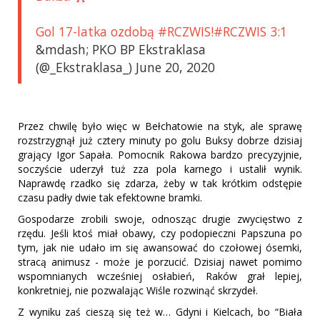
Gol 17-latka ozdobą #RCZWIS!#RCZWIS 3:1
&mdash; PKO BP Ekstraklasa
(@_Ekstraklasa_) June 20, 2020
Przez chwilę było więc w Bełchatowie na styk, ale sprawę
rozstrzygnął już cztery minuty po golu Buksy dobrze dzisiaj
grający Igor Sapała. Pomocnik Rakowa bardzo precyzyjnie,
soczyście uderzył tuż zza pola karnego i ustalił wynik.
Naprawdę rzadko się zdarza, żeby w tak krótkim odstępie
czasu padły dwie tak efektowne bramki.
Gospodarze zrobili swoje, odnosząc drugie zwycięstwo z
rzędu. Jeśli ktoś miał obawy, czy podopieczni Papszuna po
tym, jak nie udało im się awansować do czołowej ósemki,
stracą animusz - może je porzucić. Dzisiaj nawet pomimo
wspomnianych wcześniej osłabień, Raków grał lepiej,
konkretniej, nie pozwalając Wiśle rozwinąć skrzydeł.
Z wyniku zaś cieszą się też w… Gdyni i Kielcach, bo “Biała