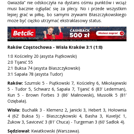
Gwiazda” nie odskoczyła na dystans ośmiu punktów i wciąż
musi bacznie oglądać się za plecy. No i przede wszystkim
lepiej grać w piłkę, bo samymi zrywami Błaszczykowskiego
może być ciężko utrzymać ekstraklasowy status.
Raków Częstochowa - Wisła Kraków 3:1 (1:0)
1:0 Kościelny 20 (asysta Piątkowski)
2:0 Tijanić 55
2:1 Buksa 74 (asysta Błaszczykowski)
3:1 Sapała 78 (asysta Tudor)
Raków:
Szumski 5 - Piątkowski 7, Kościelny 6, Mikołajewski
5 - Tudor 5, Schwarz 6, Sapała 7, Tijanić 6 (83’ Lederman),
Kun 5 - Brown Forbes 3 (86’ Malinowski), Musiolik 5 (81’
Oziębała).
Wisła:
Buchalik 3 - Klemenz 2, Janicki 3, Hebert 3, Hołownia
4 (62’ Buksa 5) - Błaszczykowski 4, Basha 3, Kuveljić 1,
Żukow 3, Savicević 3 (81’ Chuca) - Turgeman 3 (60’ Sadlok 4).
Sędziował:
Kwiatkowski (Warszawa).