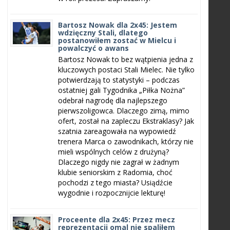
Bartosz Nowak dla 2x45: Jestem
wdzięczny Stali, dlatego
postanowiłem zostać w Mielcu i
powalczyć o awans
Bartosz Nowak to bez wątpienia jedna z
kluczowych postaci Stali Mielec. Nie tylko
potwierdzają to statystyki – podczas
ostatniej gali Tygodnika „Piłka Nożna”
odebrał nagrodę dla najlepszego
pierwszoligowca. Dlaczego zimą, mimo
ofert, został na zapleczu Ekstraklasy? Jak
szatnia zareagowała na wypowiedź
trenera Marca o zawodnikach, którzy nie
mieli wspólnych celów z drużyną?
Dlaczego nigdy nie zagrał w żadnym
klubie seniorskim z Radomia, choć
pochodzi z tego miasta? Usiądźcie
wygodnie i rozpocznijcie lekturę!
Proceente dla 2x45: Przez mecz
reprezentacji omal nie spaliłem