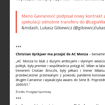
Mario Gavranović podpisał nowy kontrakt
spekulacji odnośnie transferu do @LegiaW
&mdash; Lukasz Gikiewicz (@gikiewiczlukasz
***
Christian Gytkjaer ma przejść do AC Monza
– beniamink
„AC Monza to klub z dużymi ambicjami i słynnym właścicie
polityk, były premier i współtwórca potęgi AC Milan w la
trenerem Cristian Brocchi, były piłkarz i trener Mila
przedwcześnie przerwanym z powodu pandemii koronawi
drugim Carrarese i wywalczyła awans do Serie B. Poprze
2000/01.”
Źródło: Przegląd Sportowy
***