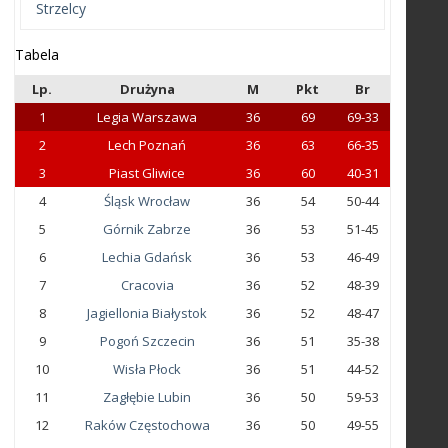
Strzelcy
Tabela
Lp.
Drużyna
M
Pkt
Br
1
Legia Warszawa
36
69
69-33
2
Lech Poznań
36
63
66-35
3
Piast Gliwice
36
60
40-31
4
Śląsk Wrocław
36
54
50-44
5
Górnik Zabrze
36
53
51-45
6
Lechia Gdańsk
36
53
46-49
7
Cracovia
36
52
48-39
8
Jagiellonia Białystok
36
52
48-47
9
Pogoń Szczecin
36
51
35-38
10
Wisła Płock
36
51
44-52
11
Zagłębie Lubin
36
50
59-53
12
Raków Częstochowa
36
50
49-55