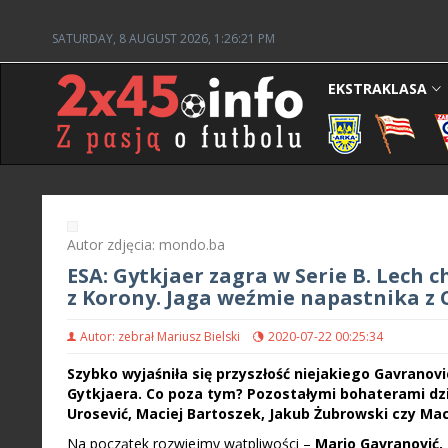
SATURDAY, 8 AUGUST 2026, 1:26:22 PM
EKSTRAKLASA
Autor zdjęcia: mondo.ba
ESA: Gytkjaer zagra w Serie B. Lech 
z Korony. Jaga weźmie napastnika z 
Autor: zebrał Mariusz Bielski
2020-07-22 00:25:34
Szybko wyjaśniła się przyszłość niejakiego Gavranov
Gytkjaera. Co poza tym? Pozostałymi bohaterami dz
Urosević, Maciej Bartoszek, Jakub Żubrowski czy Ma
Na początek rozwiejmy wątpliwości –
Mario Gavranović, 