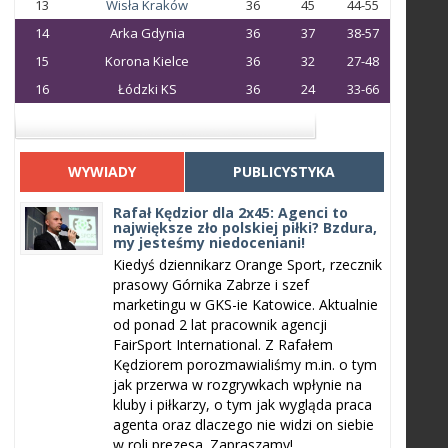
13
Wisła Kraków
36
45
44-55
14
Arka Gdynia
36
37
38-57
15
Korona Kielce
36
32
27-48
16
Łódzki KS
36
24
33-66
WYWIADY
PUBLICYSTYKA
Rafał Kędzior dla 2x45: Agenci to
największe zło polskiej piłki? Bzdura,
my jesteśmy niedoceniani!
Kiedyś dziennikarz Orange Sport, rzecznik
prasowy Górnika Zabrze i szef
marketingu w GKS-ie Katowice. Aktualnie
od ponad 2 lat pracownik agencji
FairSport International. Z Rafałem
Kędziorem porozmawialiśmy m.in. o tym
jak przerwa w rozgrywkach wpłynie na
kluby i piłkarzy, o tym jak wygląda praca
agenta oraz dlaczego nie widzi on siebie
w roli prezesa. Zapraszamy!