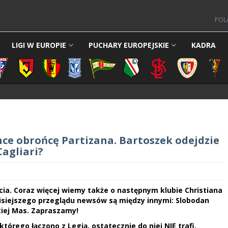
POL
LIGI W EUROPIE
PUCHARY EUROPEJSKIE
KADRA
chce obrońcę Partizana. Bartoszek odejdzie
Cagliari?
icia. Coraz więcej wiemy także o następnym klubie Christiana
isiejszego przeglądu newsów są między innymi: Slobodan
ciej Mas. Zapraszamy!
którego łączono z Legią, ostatecznie do niej NIE trafi.