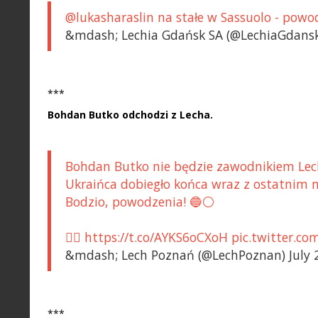
@lukasharaslin na stałe w Sassuolo - powo
&mdash; Lechia Gdańsk SA (@LechiaGdanskS
***
Bohdan Butko odchodzi z Lecha.
Bohdan Butko nie będzie zawodnikiem Le
Ukraińca dobiegło końca wraz z ostatnim m
Bodzio, powodzenia! 🔵⚪️
👉🏼 https://t.co/AYKS6oCXoH pic.twitter.
&mdash; Lech Poznań (@LechPoznan) July 
***