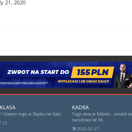
y 21, 2020
KLASA
KADRA
 Dawno tego w Śląsku nie było
Tego dnia w futbolu... urodził s
narodowy lat 90.
7-22
2020-03-27