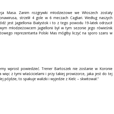
cieja Masa. Zanim rozgrywki młodzieżowe we Włoszech zostały
awirusa, strzelił 4 gole w 6 meczach Cagliari. Według naszych
 jest Jagiellonia Białystok i to z tego powodu 19-latek odrzucił
ym młodzieżowcem Jagiellonii był w tym sezonie jego rówieśnik
eżowego reprezentanta Polski Mas mógłby liczyć na sporo szans w
emy wprost powiedzieć. Trener Bartoszek nie zostanie w Koronie
 a więc z tymi właścicielami i przy takiej prowizorce, jaka jest do tej
ej pójdzie, to spakuje walizki i wyjedzie z Kielc – skwitował.”