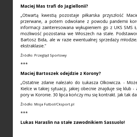
Maciej Mas trafi do Jagiellonii?
„Otwartą kwestią pozostaje piłkarska przyszłość Ma
przerwane, a potem odwołane z powodu pandemii koron
informacji zainteresowana wykupieniem go z UKS SMS Łódź
możliwość pozostania we Włoszech na stałe. Podstawow
Bartosz Bida, ale w razie ewentualnej sprzedaży młodzi
ekstraklasie.”
Źródło: Przegląd Sportowy
***
Maciej Bartoszek odejdzie z Korony?
„Ostatnie zdanie należało do Łukasza Olkowicza. - Moż
Kielce w takiej sytuacji, jakiej obecnie znajduje się klub -
pory w Koronie. 30 lipca kończy mu się kontrakt. Jak tak dal
Źródło: Misja Futbol/Cksport.pl
***
Lukas Haraslin na stałe zawodnikiem Sassuolo!