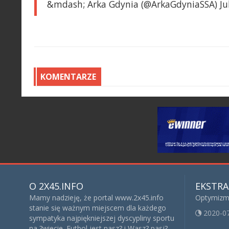
&mdash; Arka Gdynia (@ArkaGdyniaSSA) Jul
KOMENTARZE
O 2X45.INFO
EKSTRA
Mamy nadzieję, że portal www.2x45.info
Optymizm?
stanie się ważnym miejscem dla każdego
2020-0
sympatyka najpiękniejszej dyscypliny sportu
na ?wiecie. Futbol jest nasz? i Wasz? pasj?,