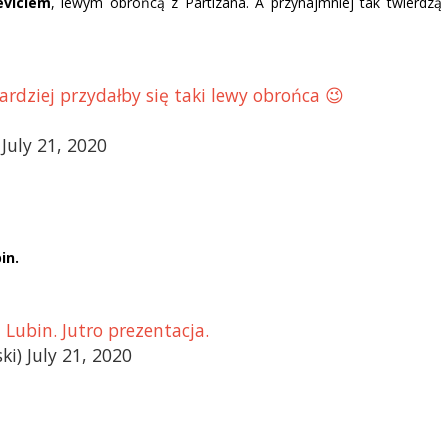
eviciem
, lewym obrońcą z Partizana. A przynajmniej tak twierdzą
rdziej przydałby się taki lewy obrońca 😉
uly 21, 2020
in.
Lubin. Jutro prezentacja.
i) July 21, 2020