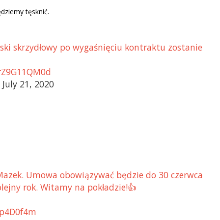
ędziemy tęsknić.
owski skrzydłowy po wygaśnięciu kontraktu zostanie
m/rZ9G11QM0d
July 21, 2020
 Mazek. Umowa obowiązywać będzie do 30 czerwca
olejny rok. Witamy na pokładzie!👍
fup4D0f4m