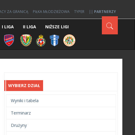
ACY ZA GRANICĄ
PIŁKA MŁODZIEŻOWA
TYPER
||
PARTNERZY
I LIGA
II LIGA
NIŻSZE LIGI
WYBIERZ DZIAŁ
Wyniki i tabela
Terminarz
Drużyny