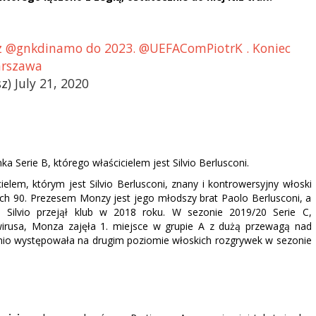
 z @gnkdinamo do 2023. @UEFAComPiotrK . Koniec
arszawa
) July 21, 2020
a Serie B, którego właścicielem jest Silvio Berlusconi.
lem, którym jest Silvio Berlusconi, znany i kontrowersyjny włoski
tach 90. Prezesem Monzy jest jego młodszy brat Paolo Berlusconi, a
nu. Silvio przejął klub w 2018 roku. W sezonie 2019/20 Serie C,
rusa, Monza zajęła 1. miejsce w grupie A z dużą przewagą nad
dnio występowała na drugim poziomie włoskich rozgrywek w sezonie