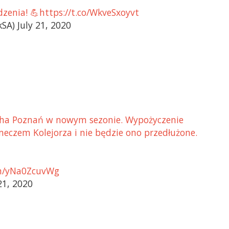
dzenia! 💪https://t.co/WkveSxoyvt
A) July 21, 2020
cha Poznań w nowym sezonie. Wypożyczenie
eczem Kolejorza i nie będzie ono przedłużone.
com/yNa0ZcuvWg
21, 2020