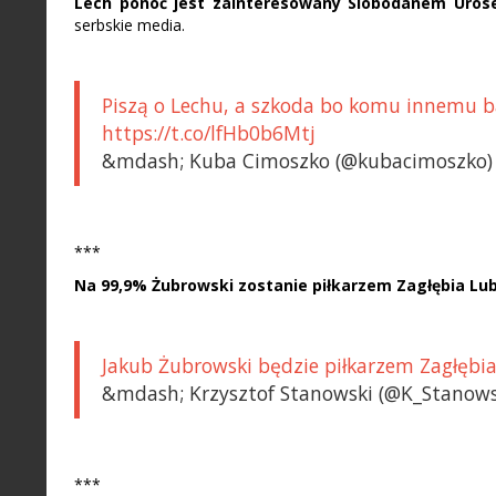
Lech ponoć jest zainteresowany Slobodanem Uros
serbskie media.
Piszą o Lechu, a szkoda bo komu innemu ba
https://t.co/lfHb0b6Mtj
&mdash; Kuba Cimoszko (@kubacimoszko) J
***
Na 99,9% Żubrowski zostanie piłkarzem Zagłębia Lub
Jakub Żubrowski będzie piłkarzem Zagłębia 
&mdash; Krzysztof Stanowski (@K_Stanowsk
***