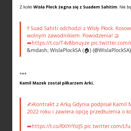
Z kolei
Wisła Płock żegna się z Suadem Sahitim
. Nie b
‼️ Suad Sahiti odchodzi z Wisły Płock. Kos
wolnym zawodnikiem. Powodzenia! 🤝
➡️https://t.co/T4v8bnuyze pic.twitter.co
&mdash; WislaPlockSA (🏠) (@WislaPlockSA) 
***
Kamil Mazek został piłkarzem Arki.
✍️Kontrakt z Arką Gdynia podpisał Kamil
2022 roku i zawiera opcję przedłużenia o k
➡️https://t.co/RXiYrYsIJS pic.twitter.com/L