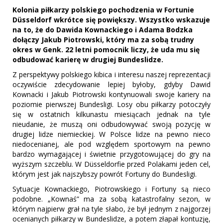
Kolonia piłkarzy polskiego pochodzenia w Fortunie
Düsseldorf wkrótce się powiększy. Wszystko wskazuje
na to, że do Dawida Kownackiego i Adama Bodzka
dołączy Jakub Piotrowski, który ma za sobą trudny
okres w Genk. 22 letni pomocnik liczy, że uda mu się
odbudować karierę w drugiej Bundeslidze.
Z perspektywy polskiego kibica i interesu naszej reprezentacji
oczywiście zdecydowanie lepiej byłoby, gdyby Dawid
Kownacki i Jakub Piotrowski kontynuowali swoje kariery na
poziomie pierwszej Bundesligi. Losy obu piłkarzy potoczyły
się w ostatnich kilkunastu miesiącach jednak na tyle
nieudanie, że muszą oni odbudowywać swoją pozycję w
drugiej lidze niemieckiej. W Polsce lidze na pewno nieco
niedocenianej, ale pod względem sportowym na pewno
bardzo wymagającej i świetnie przygotowującej do gry na
wyższym szczeblu. W Düsseldorfie przed Polakami jeden cel,
którym jest jak najszybszy powrót Fortuny do Bundesligi.
Sytuacje Kownackiego, Piotrowskiego i Fortuny są nieco
podobne. „Kownaś” ma za sobą katastrofalny sezon, w
którym najpierw grał na tyle słabo, że był jednym z najgorzej
ocenianych piłkarzy w Bundeslidze, a potem złapał kontuzję,