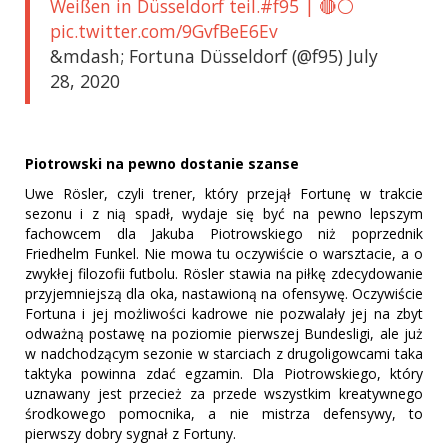
Weißen in Düsseldorf teil.#f95 | 🔴⚪️
pic.twitter.com/9GvfBeE6Ev
&mdash; Fortuna Düsseldorf (@f95) July
28, 2020
Piotrowski na pewno dostanie szanse
Uwe Rösler, czyli trener, który przejął Fortunę w trakcie
sezonu i z nią spadł, wydaje się być na pewno lepszym
fachowcem dla Jakuba Piotrowskiego niż poprzednik
Friedhelm Funkel. Nie mowa tu oczywiście o warsztacie, a o
zwykłej filozofii futbolu. Rösler stawia na piłkę zdecydowanie
przyjemniejszą dla oka, nastawioną na ofensywę. Oczywiście
Fortuna i jej możliwości kadrowe nie pozwalały jej na zbyt
odważną postawę na poziomie pierwszej Bundesligi, ale już
w nadchodzącym sezonie w starciach z drugoligowcami taka
taktyka powinna zdać egzamin. Dla Piotrowskiego, który
uznawany jest przecież za przede wszystkim kreatywnego
środkowego pomocnika, a nie mistrza defensywy, to
pierwszy dobry sygnał z Fortuny.