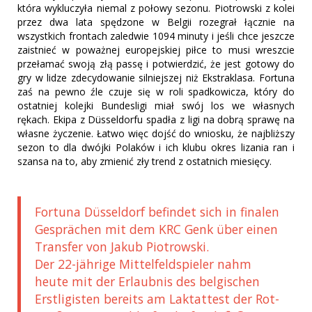
która wykluczyła niemal z połowy sezonu. Piotrowski z kolei
przez dwa lata spędzone w Belgii rozegrał łącznie na
wszystkich frontach zaledwie 1094 minuty i jeśli chce jeszcze
zaistnieć w poważnej europejskiej piłce to musi wreszcie
przełamać swoją złą passę i potwierdzić, że jest gotowy do
gry w lidze zdecydowanie silniejszej niż Ekstraklasa. Fortuna
zaś na pewno źle czuje się w roli spadkowicza, który do
ostatniej kolejki Bundesligi miał swój los we własnych
rękach. Ekipa z Düsseldorfu spadła z ligi na dobrą sprawę na
własne życzenie. Łatwo więc dojść do wniosku, że najbliższy
sezon to dla dwójki Polaków i ich klubu okres lizania ran i
szansa na to, aby zmienić zły trend z ostatnich miesięcy.
Fortuna Düsseldorf befindet sich in finalen
Gesprächen mit dem KRC Genk über einen
Transfer von Jakub Piotrowski.
Der 22-jährige Mittelfeldspieler nahm
heute mit der Erlaubnis des belgischen
Erstligisten bereits am Laktattest der Rot-