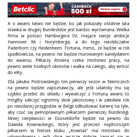
A o awans łatwo nie będzie, bo jak pokazały ostatnie lata
stawka w drugiej Bundeslidze jest bardzo wyrównana. Wielka
firma w postaci Hamburgera SV, mające swoje ambicje
Hannover 96 i Norymberga, a do tego nieobliczalne
Paderborn czy Heidenheim. Fortuna, mimo, że będzie w roli
spadkowicza, na pewno nie będzie murowanym kandydatem
do awansu. Piłkarzy Röslera czeka mnóstwo pracy, na
pewno wiele trudnych okresów i walka na całego, aby wrócić
do elity.
Dla Jakuba Piotrowskiego ten pierwszy sezon w Niemczech
na pewno będzie zapoznawczy, ale jeśli udałoby mu się
szybko przebić do składu i wywalczyć z Fortuną awans to
mógłby zaliczyć ogromny skok jakościowy i w zaledwie rok
po nieudanej przygodzie w Belgii odbudować karierę na tyle,
aby czuć się pełnoprawnym piłkarzem pierwszej Bundesligi.
Mniej cierpliwości w Düsseldorfie będzie na pewno do
Dawida Kownackiego, który jest przecież najdroższym
piłkarzem w historii klubu. „Kownaś” ma mnóstwo do
udowodnienia i jeśli chce jeszcze dobrze zapisać się w