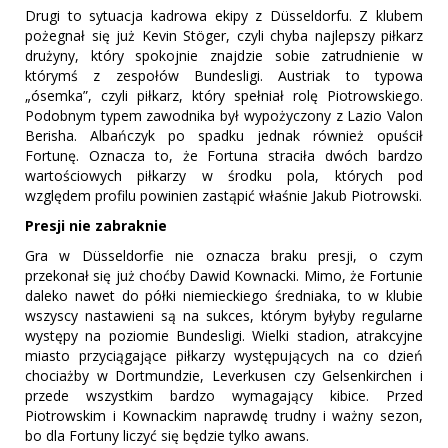
Drugi to sytuacja kadrowa ekipy z Düsseldorfu. Z klubem
pożegnał się już Kevin Stöger, czyli chyba najlepszy piłkarz
drużyny, który spokojnie znajdzie sobie zatrudnienie w
którymś z zespołów Bundesligi. Austriak to typowa
„ósemka”, czyli piłkarz, który spełniał rolę Piotrowskiego.
Podobnym typem zawodnika był wypożyczony z Lazio Valon
Berisha. Albańczyk po spadku jednak również opuścił
Fortunę. Oznacza to, że Fortuna straciła dwóch bardzo
wartościowych piłkarzy w środku pola, których pod
względem profilu powinien zastąpić właśnie Jakub Piotrowski.
Presji nie zabraknie
Gra w Düsseldorfie nie oznacza braku presji, o czym
przekonał się już choćby Dawid Kownacki. Mimo, że Fortunie
daleko nawet do półki niemieckiego średniaka, to w klubie
wszyscy nastawieni są na sukces, którym byłyby regularne
występy na poziomie Bundesligi. Wielki stadion, atrakcyjne
miasto przyciągające piłkarzy występujących na co dzień
chociażby w Dortmundzie, Leverkusen czy Gelsenkirchen i
przede wszystkim bardzo wymagający kibice. Przed
Piotrowskim i Kownackim naprawdę trudny i ważny sezon,
bo dla Fortuny liczyć się będzie tylko awans.