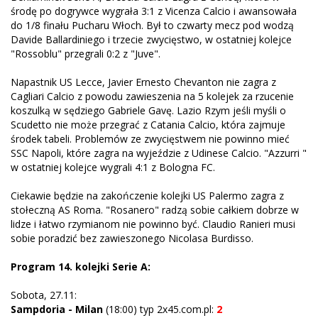
środę po dogrywce wygrała 3:1 z Vicenza Calcio i awansowała
do 1/8 finału Pucharu Włoch. Był to czwarty mecz pod wodzą
Davide Ballardiniego i trzecie zwycięstwo, w ostatniej kolejce
"Rossoblu" przegrali 0:2 z "Juve".
Napastnik US Lecce, Javier Ernesto Chevanton nie zagra z
Cagliari Calcio z powodu zawieszenia na 5 kolejek za rzucenie
koszulką w sędziego Gabriele Gavę. Lazio Rzym jeśli myśli o
Scudetto nie może przegrać z Catania Calcio, która zajmuje
środek tabeli. Problemów ze zwycięstwem nie powinno mieć
SSC Napoli, które zagra na wyjeździe z Udinese Calcio. "Azzurri "
w ostatniej kolejce wygrali 4:1 z Bologna FC.
Ciekawie będzie na zakończenie kolejki US Palermo zagra z
stołeczną AS Roma. "Rosanero" radzą sobie całkiem dobrze w
lidze i łatwo rzymianom nie powinno być. Claudio Ranieri musi
sobie poradzić bez zawieszonego Nicolasa Burdisso.
Program 14. kolejki Serie A:
Sobota, 27.11:
Sampdoria - Milan
(18:00) typ 2x45.com.pl:
2