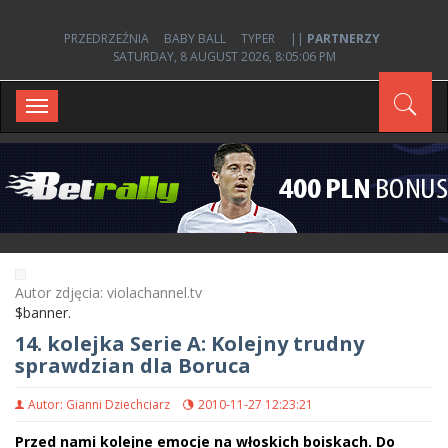
PRZEDRZEŹNIA
BABY BALL
TYPER
||
PARTNERZY
SATURDAY, 8 AUGUST 2026, 8:05:06 PM
Toggle
navigation
Autor zdjęcia: violachannel.tv
$banner.
14. kolejka Serie A: Kolejny trudny
sprawdzian dla Boruca
Autor: Gianni Dziechciarz
2010-11-27 12:23:21
Przed nami kolejne emocje na włoskich boiskach. Do