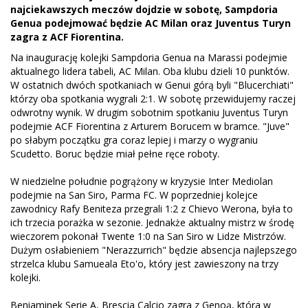
najciekawszych meczów dojdzie w sobotę, Sampdoria
Genua podejmować będzie AC Milan oraz Juventus Turyn
zagra z ACF Fiorentina.
Na inaugurację kolejki Sampdoria Genua na Marassi podejmie
aktualnego lidera tabeli, AC Milan. Oba klubu dzieli 10 punktów.
W ostatnich dwóch spotkaniach w Genui górą byli "Blucerchiati"
którzy oba spotkania wygrali 2:1. W sobotę przewidujemy raczej
odwrotny wynik. W drugim sobotnim spotkaniu Juventus Turyn
podejmie ACF Fiorentina z Arturem Borucem w bramce. "Juve"
po słabym początku gra coraz lepiej i marzy o wygraniu
Scudetto. Boruc będzie miał pełne ręce roboty.
W niedzielne południe pogrążony w kryzysie Inter Mediolan
podejmie na San Siro, Parma FC. W poprzedniej kolejce
zawodnicy Rafy Beniteza przegrali 1:2 z Chievo Werona, była to
ich trzecia porażka w sezonie. Jednakże aktualny mistrz w środę
wieczorem pokonał Twente 1:0 na San Siro w Lidze Mistrzów.
Dużym osłabieniem "Nerazzurrich" będzie absencja najlepszego
strzelca klubu Samueala Eto'o, który jest zawieszony na trzy
kolejki.
Beniaminek Serie A, Brescia Calcio zagra z Genoą, która w