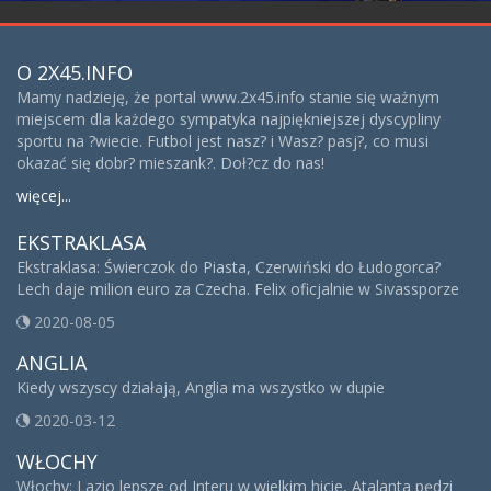
O 2X45.INFO
Mamy nadzieję, że portal www.2x45.info stanie się ważnym
miejscem dla każdego sympatyka najpiękniejszej dyscypliny
sportu na ?wiecie. Futbol jest nasz? i Wasz? pasj?, co musi
okazać się dobr? mieszank?. Doł?cz do nas!
więcej...
EKSTRAKLASA
Ekstraklasa: Świerczok do Piasta, Czerwiński do Łudogorca?
Lech daje milion euro za Czecha. Felix oficjalnie w Sivassporze
2020-08-05
ANGLIA
Kiedy wszyscy działają, Anglia ma wszystko w dupie
2020-03-12
WŁOCHY
Włochy: Lazio lepsze od Interu w wielkim hicie, Atalanta pędzi