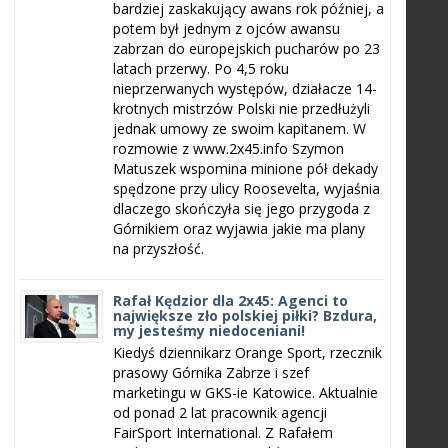
bardziej zaskakujący awans rok później, a
potem był jednym z ojców awansu
zabrzan do europejskich pucharów po 23
latach przerwy. Po 4,5 roku
nieprzerwanych występów, działacze 14-
krotnych mistrzów Polski nie przedłużyli
jednak umowy ze swoim kapitanem. W
rozmowie z www.2x45.info Szymon
Matuszek wspomina minione pół dekady
spędzone przy ulicy Roosevelta, wyjaśnia
dlaczego skończyła się jego przygoda z
Górnikiem oraz wyjawia jakie ma plany
na przyszłość.
Rafał Kędzior dla 2x45: Agenci to
największe zło polskiej piłki? Bzdura,
my jesteśmy niedoceniani!
Kiedyś dziennikarz Orange Sport, rzecznik
prasowy Górnika Zabrze i szef
marketingu w GKS-ie Katowice. Aktualnie
od ponad 2 lat pracownik agencji
FairSport International. Z Rafałem