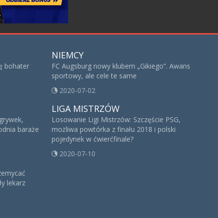
NIEMCY
ię bohater
FC Augsburg nowy klubem „Gikiego”. Awans
sportowy, ale cele te same
2020-07-02
LIGA MISTRZÓW
zgrywek,
Losowanie Ligi Mistrzów: Szczęście PSG,
godnia baraże
możliwa powtórka z finału 2018 i polski
pojedynek w ćwierćfinale?
2020-07-10
rzemycać
y lekarz