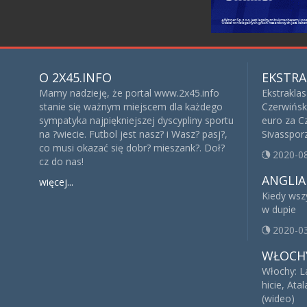
O 2X45.INFO
EKSTRA
Mamy nadzieję, że portal www.2x45.info
Ekstraklas
stanie się ważnym miejscem dla każdego
Czerwińsk
sympatyka najpiękniejszej dyscypliny sportu
euro za Cz
na ?wiecie. Futbol jest nasz? i Wasz? pasj?,
Sivasspor
co musi okazać się dobr? mieszank?. Doł?
2020-0
cz do nas!
ANGLIA
więcej...
Kiedy wsz
w dupie
2020-0
WŁOCH
Włochy: L
hicie, Ata
(wideo)