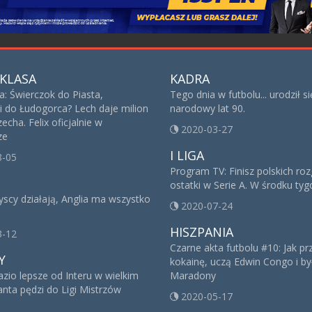
KLASA
KADRA
a: Świerczok do Piasta,
Tego dnia w futbolu... urodził s
i do Łudogorca? Lech daje milion
narodowy lat 90.
echa. Felix oficjalnie w
2020-03-27
ze
I LIGA
8-05
Program TV: Finisz polskich ro
ostatki w Serie A. W środku ty
yscy działają, Anglia ma wszystko
2020-07-24
HISZPANIA
3-12
Czarne akta futbolu #10: Jak p
Y
kokainę, uczą Edwin Congo i był
azio lepsze od Interu w wielkim
Maradony
lanta pędzi do Ligi Mistrzów
2020-05-17