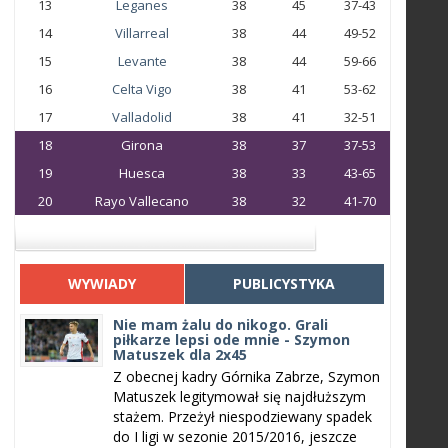
13
Leganes
38
45
37-43
14
Villarreal
38
44
49-52
15
Levante
38
44
59-66
16
Celta Vigo
38
41
53-62
17
Valladolid
38
41
32-51
18
Girona
38
37
37-53
19
Huesca
38
33
43-65
20
Rayo Vallecano
38
32
41-70
WYWIADY
PUBLICYSTYKA
Nie mam żalu do nikogo. Grali
piłkarze lepsi ode mnie - Szymon
Matuszek dla 2x45
Z obecnej kadry Górnika Zabrze, Szymon
Matuszek legitymował się najdłuższym
stażem. Przeżył niespodziewany spadek
do I ligi w sezonie 2015/2016, jeszcze