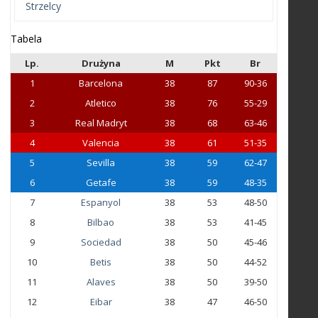
Strzelcy
Tabela
Lp.
Drużyna
M
Pkt
Br
1
Barcelona
38
87
90-36
2
Atletico
38
76
55-29
3
Real Madryt
38
68
63-46
4
Valencia
38
61
51-35
5
Sevilla
38
59
62-47
6
Getafe
38
59
48-35
7
Espanyol
38
53
48-50
8
Bilbao
38
53
41-45
9
Sociedad
38
50
45-46
10
Betis
38
50
44-52
11
Alaves
38
50
39-50
12
Eibar
38
47
46-50