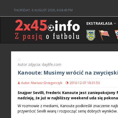
THURSDAY, 6 AUGUST 2026, 6:04:41 PM
EKSTRAKLASA
Autor zdjęcia: daylife.com
Kanoute: Musimy wrócić na zwycięski
Autor: Mariusz Grzegorczyk
2010-12-07 18:31:53
Snajper Sevilli, Frederic Kanoute jest zaniepokojon
nadzieję, że już w najbliższy weekend uda się pokonać
W rozmowie z mediami, Kanoute podkreślił znaczenie naj
przywrócić Sevilli wiarę i rozpocząć serię dobrych wyników.