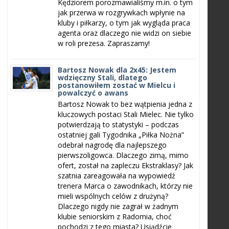
Kędziorem porozmawialiśmy m.in. o tym
jak przerwa w rozgrywkach wpłynie na
kluby i piłkarzy, o tym jak wygląda praca
agenta oraz dlaczego nie widzi on siebie
w roli prezesa. Zapraszamy!
Bartosz Nowak dla 2x45: Jestem
wdzięczny Stali, dlatego
postanowiłem zostać w Mielcu i
powalczyć o awans
Bartosz Nowak to bez wątpienia jedna z
kluczowych postaci Stali Mielec. Nie tylko
potwierdzają to statystyki – podczas
ostatniej gali Tygodnika „Piłka Nożna”
odebrał nagrodę dla najlepszego
pierwszoligowca. Dlaczego zimą, mimo
ofert, został na zapleczu Ekstraklasy? Jak
szatnia zareagowała na wypowiedź
trenera Marca o zawodnikach, którzy nie
mieli wspólnych celów z drużyną?
Dlaczego nigdy nie zagrał w żadnym
klubie seniorskim z Radomia, choć
pochodzi z tego miasta? Usiądźcie