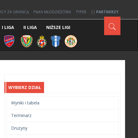
ACY ZA GRANICĄ
PIŁKA MŁODZIEŻOWA
TYPER
||
PARTNERZY
I LIGA
II LIGA
NIŻSZE LIGI
WYBIERZ DZIAŁ
Wyniki i tabela
Terminarz
Drużyny