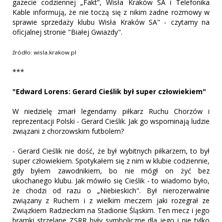
gazecie codziennej „Fakt”, Wisła Kraków SA i Telefonika
Kable informują, że nie toczą się z nikim żadne rozmowy w
sprawie sprzedaży klubu Wisła Kraków SA" - czytamy na
oficjalnej stronie "Białej Gwiazdy".
źródło: wisla.krakow.pl
***
"Edward Lorens: Gerard Cieślik był super człowiekiem"
W niedzielę zmarł legendarny piłkarz Ruchu Chorzów i
reprezentacji Polski - Gerard Cieślik. Jak go wspominają ludzie
związani z chorzowskim futbolem?
- Gerard Cieślik nie dość, że był wybitnych piłkarzem, to był
super człowiekiem. Spotykałem się z nim w klubie codziennie,
gdy byłem zawodnikiem, bo nie mógł on żyć bez
ukochanego klubu. Jak mówiło się Cieślik - to wiadomo było,
że chodzi od razu o „Niebieskich". Był nierozerwalnie
związany z Ruchem i z wielkim meczem jaki rozegrał ze
Związkiem Radzieckim na Stadionie Śląskim. Ten mecz i jego
bramki strzelane ZSRR były symboliczne dla jego i nie tylko