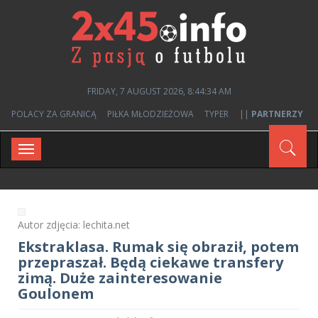
FRIDAY, 7 AUGUST 2026, 8:44:34 AM
POLACY ZA GRANICĄ
PIŁKA MŁODZIEŻOWA
TYPER
||
PARTNERZY
Toggle
navigation
Autor zdjęcia: lechita.net
Ekstraklasa. Rumak się obraził, potem
przepraszał. Będą ciekawe transfery
zimą. Duże zainteresowanie
Goulonem