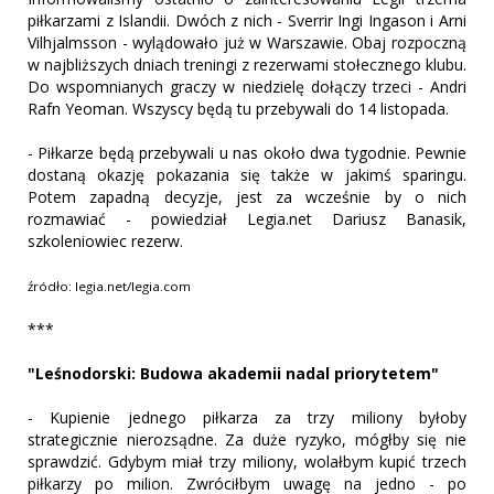
piłkarzami z Islandii. Dwóch z nich - Sverrir Ingi Ingason i Arni
Vilhjalmsson - wylądowało już w Warszawie. Obaj rozpoczną
w najbliższych dniach treningi z rezerwami stołecznego klubu.
Do wspomnianych graczy w niedzielę dołączy trzeci - Andri
Rafn Yeoman. Wszyscy będą tu przebywali do 14 listopada.
- Piłkarze będą przebywali u nas około dwa tygodnie. Pewnie
dostaną okazję pokazania się także w jakimś sparingu.
Potem zapadną decyzje, jest za wcześnie by o nich
rozmawiać - powiedział Legia.net Dariusz Banasik,
szkoleniowiec rezerw.
źródło: legia.net/legia.com
***
"Leśnodorski: Budowa akademii nadal priorytetem"
- Kupienie jednego piłkarza za trzy miliony byłoby
strategicznie nierozsądne. Za duże ryzyko, mógłby się nie
sprawdzić. Gdybym miał trzy miliony, wolałbym kupić trzech
piłkarzy po milion. Zwróciłbym uwagę na jedno - po