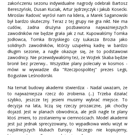
zakończeniu sezonu indywidualne nagrody odebrali Bartosz
Bereszyński, Dusan Kuciak, Artur Jędrzejczyk i Jakub Kosecki.
Miroslav Radović wyrósł nam na lidera, a Marek Saganowski
był bardzo skuteczny. Teraz z tej grupy nie gra nikt. Nie ma
cudów, żadna drużyna pozbawiona najważniejszych
zawodników nie będzie grała jak z nut. Kupowaliśmy Tomka
Jodłowca, Tomka Brzyskiego czy Łukasza Brozia jako
solidnych zawodników, którzy uzupełnią kadrę w bardzo
długim sezonie, a nagle okazuje się, że to podstawowi
zawodnicy. Nie przewidywaliśmy też, że Wojtek Skaba będzie
bronił bez przerwy... Wszystkie plany poleciały w kosmos -
mówi w wywiadzie dla "Rzeczpospolitej" prezes Legii,
Bogusław Leśnodorski.
Na temat budowy akademii stwierdza: - Nadal uważam, że
to najważniejsza rzecz do zrobienia. (...) Trzeba działać
szybko, jeszcze tej jesieni musimy wybrać miejsce. To
decyzja na lata, liczą się rzeczy prozaiczne, jak choćby
dojazd. Jest w planach obwodnica, ale jeśli nagle te plany
ktoś zmieni, to zostaniemy w ciemnościach. Model akademii
jest już jednak sprecyzowany, to wypadkowa wielu wizyt w
najsilniejszych klubach Europy. Niczego nie kopiujemy,