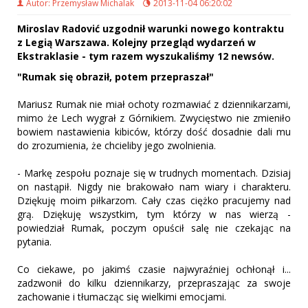
Autor: Przemysław Michalak
2013-11-04 06:20:02
Miroslav Radović uzgodnił warunki nowego kontraktu
z Legią Warszawa. Kolejny przegląd wydarzeń w
Ekstraklasie - tym razem wyszukaliśmy 12 newsów.
"Rumak się obraził, potem przepraszał"
Mariusz Rumak nie miał ochoty rozmawiać z dziennikarzami,
mimo że Lech wygrał z Górnikiem. Zwycięstwo nie zmieniło
bowiem nastawienia kibiców, którzy dość dosadnie dali mu
do zrozumienia, że chcieliby jego zwolnienia.
- Markę zespołu poznaje się w trudnych momentach. Dzisiaj
on nastąpił. Nigdy nie brakowało nam wiary i charakteru.
Dziękuję moim piłkarzom. Cały czas ciężko pracujemy nad
grą. Dziękuję wszystkim, tym którzy w nas wierzą -
powiedział Rumak, poczym opuścił salę nie czekając na
pytania.
Co ciekawe, po jakimś czasie najwyraźniej ochłonął i...
zadzwonił do kilku dziennikarzy, przepraszając za swoje
zachowanie i tłumacząc się wielkimi emocjami.