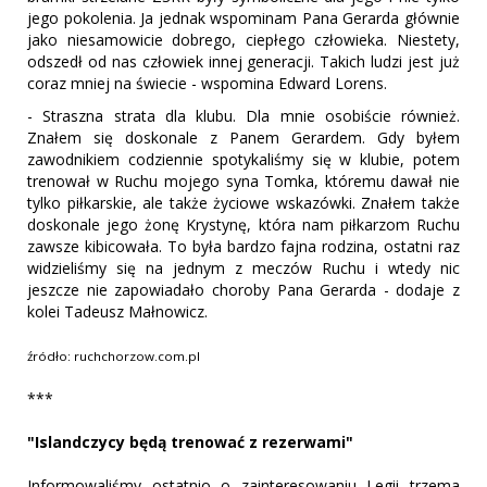
jego pokolenia. Ja jednak wspominam Pana Gerarda głównie
jako niesamowicie dobrego, ciepłego człowieka. Niestety,
odszedł od nas człowiek innej generacji. Takich ludzi jest już
coraz mniej na świecie - wspomina Edward Lorens.
- Straszna strata dla klubu. Dla mnie osobiście również.
Znałem się doskonale z Panem Gerardem. Gdy byłem
zawodnikiem codziennie spotykaliśmy się w klubie, potem
trenował w Ruchu mojego syna Tomka, któremu dawał nie
tylko piłkarskie, ale także życiowe wskazówki. Znałem także
doskonale jego żonę Krystynę, która nam piłkarzom Ruchu
zawsze kibicowała. To była bardzo fajna rodzina, ostatni raz
widzieliśmy się na jednym z meczów Ruchu i wtedy nic
jeszcze nie zapowiadało choroby Pana Gerarda - dodaje z
kolei Tadeusz Małnowicz.
źródło: ruchchorzow.com.pl
***
"Islandczycy będą trenować z rezerwami"
Informowaliśmy ostatnio o zainteresowaniu Legii trzema