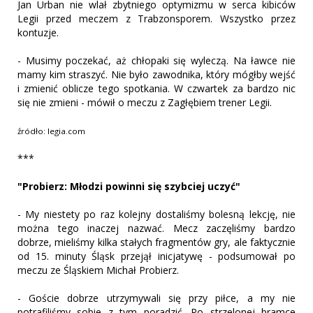
Jan Urban nie wlał zbytniego optymizmu w serca kibiców
Legii przed meczem z Trabzonsporem. Wszystko przez
kontuzje.
- Musimy poczekać, aż chłopaki się wyleczą. Na ławce nie
mamy kim straszyć. Nie było zawodnika, który mógłby wejść
i zmienić oblicze tego spotkania. W czwartek za bardzo nic
się nie zmieni - mówił o meczu z Zagłębiem trener Legii.
źródło: legia.com
***
"Probierz: Młodzi powinni się szybciej uczyć"
- My niestety po raz kolejny dostaliśmy bolesną lekcję, nie
można tego inaczej nazwać. Mecz zaczęliśmy bardzo
dobrze, mieliśmy kilka stałych fragmentów gry, ale faktycznie
od 15. minuty Śląsk przejął inicjatywę - podsumował po
meczu ze Śląskiem Michał Probierz.
- Goście dobrze utrzymywali się przy piłce, a my nie
potrafiliśmy sobie z tym poradzić. Po strzelonej bramce