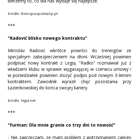
bierzemy to, co dla nas wydaje się najlepsze.
źródło: Rzeczpospolita/rp.pl
***
"Radović blisko nowego kontraktu"
Miroslav Radović wkrótce powróci do treningów ze
specjalnym zabezpieczeniem na dłoni. Wcześniej powinien
podpisać nowy kontrakt z Legią. "Radko" rozmawiał już z
władzami klubu w sprawie wygasającej w czerwcu umowy i
w poniedziałek powinien złożyć podpis pod nowym 3-letnim
kontraktem. Zawodnik wyraził chęć pozostania przy
Łazienkowskiej do końca swojej kariery.
źródło: legia.net
***
"Furman: Dla mnie granie co trzy dni to nowość"
- Nie zaprzeczam, że mam problem z wytrzymaniem całego