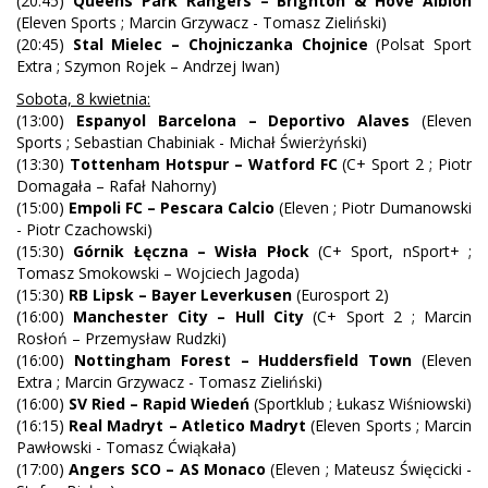
(20:45)
Queens Park Rangers – Brighton & Hove Albion
(Eleven Sports ; Marcin Grzywacz - Tomasz Zieliński)
(20:45)
Stal Mielec – Chojniczanka Chojnice
(Polsat Sport
Extra ; Szymon Rojek – Andrzej Iwan)
Sobota, 8 kwietnia:
(13:00)
Espanyol Barcelona – Deportivo Alaves
(Eleven
Sports ; Sebastian Chabiniak - Michał Świerżyński)
(13:30)
Tottenham Hotspur – Watford FC
(C+ Sport 2 ; Piotr
Domagała – Rafał Nahorny)
(15:00)
Empoli FC – Pescara Calcio
(Eleven ; Piotr Dumanowski
- Piotr Czachowski)
(15:30)
Górnik Łęczna – Wisła Płock
(C+ Sport, nSport+ ;
Tomasz Smokowski – Wojciech Jagoda)
(15:30)
RB Lipsk – Bayer Leverkusen
(Eurosport 2)
(16:00)
Manchester City – Hull City
(C+ Sport 2 ; Marcin
Rosłoń – Przemysław Rudzki)
(16:00)
Nottingham Forest – Huddersfield Town
(Eleven
Extra ; Marcin Grzywacz - Tomasz Zieliński)
(16:00)
SV Ried – Rapid Wiedeń
(Sportklub ; Łukasz Wiśniowski)
(16:15)
Real Madryt – Atletico Madryt
(Eleven Sports ; Marcin
Pawłowski - Tomasz Ćwiąkała)
(17:00)
Angers SCO – AS Monaco
(Eleven ; Mateusz Święcicki -