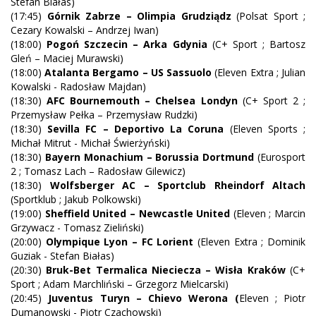
Stefan Białas)
(17:45)
Górnik Zabrze – Olimpia Grudziądz
(Polsat Sport ;
Cezary Kowalski – Andrzej Iwan)
(18:00)
Pogoń Szczecin – Arka Gdynia
(C+ Sport ; Bartosz
Gleń – Maciej Murawski)
(18:00)
Atalanta Bergamo – US Sassuolo
(Eleven Extra ; Julian
Kowalski - Radosław Majdan)
(18:30)
AFC Bournemouth – Chelsea Londyn
(C+ Sport 2 ;
Przemysław Pełka – Przemysław Rudzki)
(18:30)
Sevilla FC – Deportivo La Coruna
(Eleven Sports ;
Michał Mitrut - Michał Świerżyński)
(18:30)
Bayern Monachium – Borussia Dortmund
(Eurosport
2 ; Tomasz Lach – Radosław Gilewicz)
(18:30)
Wolfsberger AC – Sportclub Rheindorf Altach
(Sportklub ; Jakub Polkowski)
(19:00)
Sheffield United – Newcastle United
(Eleven ; Marcin
Grzywacz - Tomasz Zieliński)
(20:00)
Olympique Lyon – FC Lorient
(Eleven Extra ; Dominik
Guziak - Stefan Białas)
(20:30)
Bruk-Bet Termalica Nieciecza – Wisła Kraków
(C+
Sport ; Adam Marchliński – Grzegorz Mielcarski)
(20:45)
Juventus Turyn – Chievo Werona (
Eleven ; Piotr
Dumanowski - Piotr Czachowski)