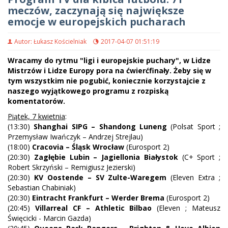
meczów, zaczynają się największe
emocje w europejskich pucharach
Autor: Łukasz Kościelniak
2017-04-07 01:51:19
Wracamy do rytmu "ligi i europejskie puchary", w Lidze
Mistrzów i Lidze Europy pora na ćwierćfinały. Żeby się w
tym wszystkim nie pogubić, koniecznie korzystajcie z
naszego wyjątkowego programu z rozpiską
komentatorów.
Piątek, 7 kwietnia
:
(13:30)
Shanghai SIPG – Shandong Luneng
(Polsat Sport ;
Przemysław Iwańczyk – Andrzej Strejlau)
(18:00)
Cracovia – Śląsk Wrocław
(Eurosport 2)
(20:30)
Zagłębie Lubin – Jagiellonia Białystok
(C+ Sport ;
Robert Skrzyński – Remigiusz Jezierski)
(20:30)
KV Oostende – SV Zulte-Waregem
(Eleven Extra ;
Sebastian Chabiniak)
(20:30)
Eintracht Frankfurt – Werder Brema
(Eurosport 2)
(20:45)
Villarreal CF – Athletic Bilbao
(Eleven ; Mateusz
Święcicki - Marcin Gazda)