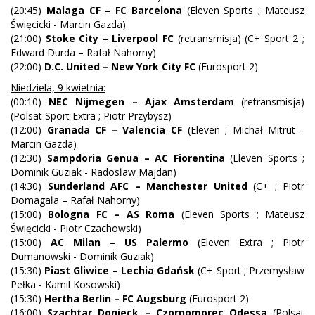
(20:45)
Malaga CF – FC Barcelona
(Eleven Sports ; Mateusz
Święcicki - Marcin Gazda)
(21:00)
Stoke City – Liverpool FC
(retransmisja) (C+ Sport 2 ;
Edward Durda – Rafał Nahorny)
(22:00)
D.C. United – New York City FC
(Eurosport 2)
Niedziela, 9 kwietnia:
(00:10)
NEC Nijmegen – Ajax Amsterdam
(retransmisja)
(Polsat Sport Extra ; Piotr Przybysz)
(12:00)
Granada CF – Valencia CF
(Eleven ; Michał Mitrut -
Marcin Gazda)
(12:30)
Sampdoria Genua – AC Fiorentina
(Eleven Sports ;
Dominik Guziak - Radosław Majdan)
(14:30)
Sunderland AFC – Manchester United
(C+ ; Piotr
Domagała – Rafał Nahorny)
(15:00)
Bologna FC – AS Roma
(Eleven Sports ; Mateusz
Święcicki - Piotr Czachowski)
(15:00)
AC Milan – US Palermo
(Eleven Extra ; Piotr
Dumanowski - Dominik Guziak)
(15:30)
Piast Gliwice – Lechia Gdańsk
(C+ Sport ; Przemysław
Pełka - Kamil Kosowski)
(15:30)
Hertha Berlin – FC Augsburg
(Eurosport 2)
(16:00)
Szachtar Donieck – Czornomorec Odessa
(Polsat