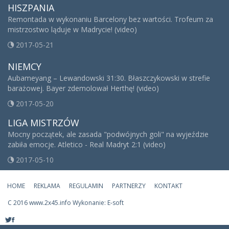
HISZPANIA
Remontada w wykonaniu Barcelony bez wartości. Trofeum za
mistrzostwo ląduje w Madrycie! (video)
2017-05-21
NIEMCY
Aubameyang – Lewandowski 31:30. Błaszczykowski w strefie
barażowej. Bayer zdemolował Herthę! (video)
2017-05-20
LIGA MISTRZÓW
Mocny początek, ale zasada "podwójnych goli" na wyjeździe
zabiła emocje. Atletico - Real Madryt 2:1 (video)
2017-05-10
HOME
REKLAMA
REGULAMIN
PARTNERZY
KONTAKT
C
2016 www.2x45.info Wykonanie: E-soft