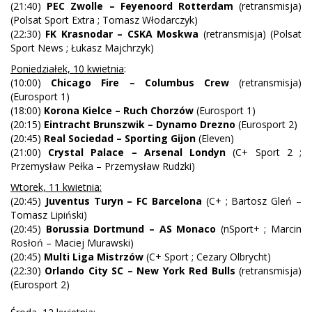
(21:40)
PEC Zwolle – Feyenoord Rotterdam
(retransmisja)
(Polsat Sport Extra ; Tomasz Włodarczyk)
(22:30)
FK Krasnodar – CSKA Moskwa
(retransmisja) (Polsat
Sport News ; Łukasz Majchrzyk)
Poniedziałek, 10 kwietnia
:
(10:00)
Chicago Fire – Columbus Crew
(retransmisja)
(Eurosport 1)
(18:00)
Korona Kielce – Ruch Chorzów
(Eurosport 1)
(20:15)
Eintracht Brunszwik – Dynamo Drezno
(Eurosport 2)
(20:45)
Real Sociedad – Sporting Gijon
(Eleven)
(21:00)
Crystal Palace – Arsenal Londyn
(C+ Sport 2 ;
Przemysław Pełka – Przemysław Rudzki)
Wtorek, 11 kwietnia:
(20:45)
Juventus Turyn – FC Barcelona
(C+ ; Bartosz Gleń –
Tomasz Lipiński)
(20:45)
Borussia Dortmund – AS Monaco
(nSport+ ; Marcin
Rosłoń – Maciej Murawski)
(20:45)
Multi Liga Mistrzów
(C+ Sport ; Cezary Olbrycht)
(22:30)
Orlando City SC – New York Red Bulls
(retransmisja)
(Eurosport 2)