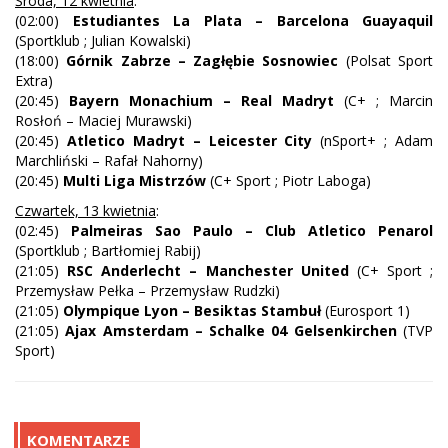
Środa, 12 kwietnia
:
(02:00)
Estudiantes La Plata – Barcelona Guayaquil
(Sportklub ; Julian Kowalski)
(18:00)
Górnik Zabrze – Zagłębie Sosnowiec
(Polsat Sport
Extra)
(20:45)
Bayern Monachium – Real Madryt
(C+ ; Marcin
Rosłoń – Maciej Murawski)
(20:45)
Atletico Madryt – Leicester City
(nSport+ ; Adam
Marchliński – Rafał Nahorny)
(20:45)
Multi Liga Mistrzów
(C+ Sport ; Piotr Laboga)
Czwartek, 13 kwietnia
:
(02:45)
Palmeiras Sao Paulo – Club Atletico Penarol
(Sportklub ; Bartłomiej Rabij)
(21:05)
RSC Anderlecht – Manchester United
(C+ Sport ;
Przemysław Pełka – Przemysław Rudzki)
(21:05)
Olympique Lyon – Besiktas Stambuł
(Eurosport 1)
(21:05)
Ajax Amsterdam – Schalke 04 Gelsenkirchen
(TVP
Sport)
KOMENTARZE