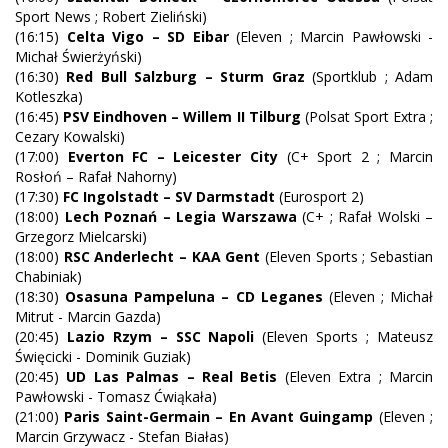
Sport News ; Robert Zieliński)
(16:15)
Celta Vigo – SD Eibar
(Eleven ; Marcin Pawłowski -
Michał Świerżyński)
(16:30)
Red Bull Salzburg – Sturm Graz
(Sportklub ; Adam
Kotleszka)
(16:45)
PSV Eindhoven – Willem II Tilburg
(Polsat Sport Extra ;
Cezary Kowalski)
(17:00)
Everton FC – Leicester City
(C+ Sport 2 ; Marcin
Rosłoń – Rafał Nahorny)
(17:30)
FC Ingolstadt – SV Darmstadt
(Eurosport 2)
(18:00)
Lech Poznań – Legia Warszawa
(C+ ; Rafał Wolski –
Grzegorz Mielcarski)
(18:00)
RSC Anderlecht – KAA Gent
(Eleven Sports ; Sebastian
Chabiniak)
(18:30)
Osasuna Pampeluna – CD Leganes
(Eleven ; Michał
Mitrut - Marcin Gazda)
(20:45)
Lazio Rzym – SSC Napoli
(Eleven Sports ; Mateusz
Święcicki - Dominik Guziak)
(20:45)
UD Las Palmas – Real Betis
(Eleven Extra ; Marcin
Pawłowski - Tomasz Ćwiąkała)
(21:00)
Paris Saint-Germain – En Avant Guingamp
(Eleven ;
Marcin Grzywacz - Stefan Białas)