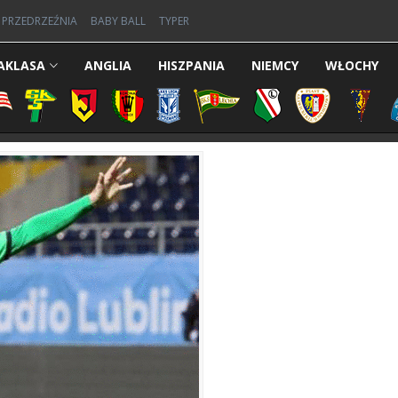
PRZEDRZEŹNIA
BABY BALL
TYPER
AKLASA
ANGLIA
HISZPANIA
NIEMCY
WŁOCHY