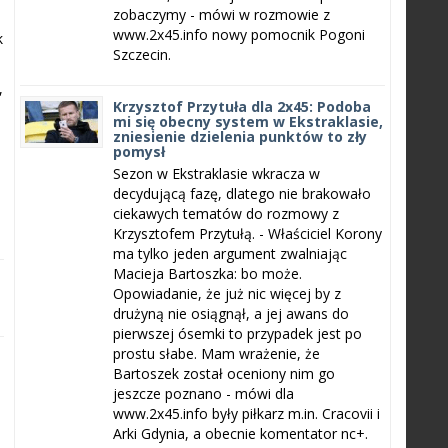
zobaczymy - mówi w rozmowie z
www.2x45.info nowy pomocnik Pogoni
k
Szczecin.
,
Krzysztof Przytuła dla 2x45: Podoba
mi się obecny system w Ekstraklasie,
zniesienie dzielenia punktów to zły
pomysł
Sezon w Ekstraklasie wkracza w
decydującą fazę, dlatego nie brakowało
ciekawych tematów do rozmowy z
Krzysztofem Przytułą. - Właściciel Korony
ma tylko jeden argument zwalniając
Macieja Bartoszka: bo może.
Opowiadanie, że już nic więcej by z
drużyną nie osiągnął, a jej awans do
pierwszej ósemki to przypadek jest po
prostu słabe. Mam wrażenie, że
Bartoszek został oceniony nim go
jeszcze poznano - mówi dla
www.2x45.info były piłkarz m.in. Cracovii i
Arki Gdynia, a obecnie komentator nc+.