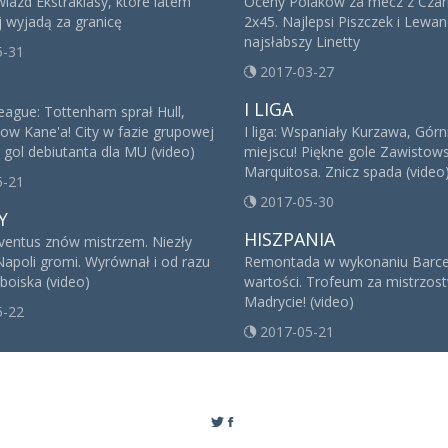
iazd Ekstraklasy, które latem
Oceny Polaków za mecz z Cza
j wyjadą za granicę
2x45. Najlepsi Piszczek i Lewa
najsłabszy Linetty
5-31
2017-03-27
I LIGA
eague: Tottenham sprał Hull,
how Kane'a! City w fazie grupowej
I liga: Wspaniały Kurzawa, Górn
 gol debiutanta dla MU (video)
miejscu! Piękne gole Zawistows
Marquitosa. Znicz spada (video
5-21
2017-05-30
Y
HISZPANIA
Juventus znów mistrzem. Niezły
 Napoli gromi. Wyrównał i od razu
Remontada w wykonaniu Barce
 boiska (video)
wartości. Trofeum za mistrzos
Madrycie! (video)
5-22
2017-05-21