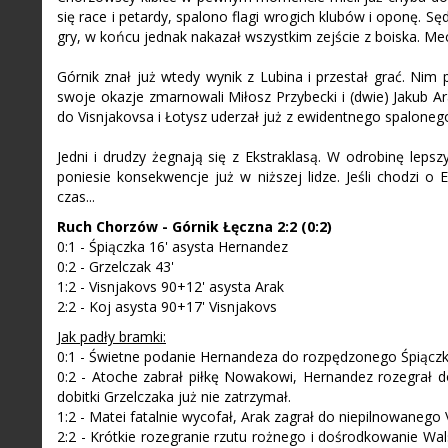
się race i petardy, spalono flagi wrogich klubów i oponę. S
gry, w końcu jednak nakazał wszystkim zejście z boiska. Mec
Górnik znał już wtedy wynik z Lubina i przestał grać. Nim 
swoje okazje zmarnowali Miłosz Przybecki i (dwie) Jakub A
do Visnjakovsa i Łotysz uderzał już z ewidentnego spaloneg
Jedni i drudzy żegnają się z Ekstraklasą. W odrobinę lep
poniesie konsekwencje już w niższej lidze. Jeśli chodzi o
czas...
Ruch Chorzów - Górnik Łęczna 2:2 (0:2)
0:1 - Śpiączka 16' asysta Hernandez
0:2 - Grzelczak 43'
1:2 - Visnjakovs 90+12' asysta Arak
2:2 - Koj asysta 90+17' Visnjakovs
Jak padły bramki:
0:1 - Świetne podanie Hernandeza do rozpędzonego Śpiączki, k
0:2 - Atoche zabrał piłkę Nowakowi, Hernandez rozegrał do
dobitki Grzelczaka już nie zatrzymał.
1:2 - Matei fatalnie wycofał, Arak zagrał do niepilnowanego Vi
2:2 - Krótkie rozegranie rzutu rożnego i dośrodkowanie Wal