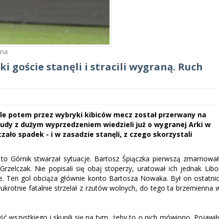
zna
ki goście stanęli i stracili wygraną. Ruch
 ale potem przez wybryki kibiców mecz został przerwany na
udy z dużym wyprzedzeniem wiedzieli już o wygranej Arki w
zało spadek - i w zasadzie stanęli, z czego skorzystali
 to Górnik stwarzał sytuacje. Bartosz Śpiączka pierwszą zmarnował
zelczak. Nie popisali się obaj stoperzy, uratował ich jednak Libo
cie. Ten gol obciąża głównie konto Bartosza Nowaka. Był on ostatni
krotnie fatalnie strzelał z rzutów wolnych, do tego ta brzemienna 
wszystkiego i skupili się na tym, żeby to o nich mówiono. Pojawił