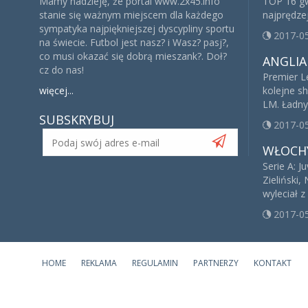
Mamy nadzieję, że portal www.2x45.info
TOP 16 gw
stanie się ważnym miejscem dla każdego
najprędze
sympatyka najpiękniejszej dyscypliny sportu
2017-0
na świecie. Futbol jest nasz? i Wasz? pasj?,
co musi okazać się dobrą mieszank?. Doł?
ANGLIA
cz do nas!
Premier L
więcej...
kolejne s
LM. Ładny
SUBSKRYBUJ
2017-0
WŁOCH
Serie A: 
Zieliński,
wyleciał z
2017-0
HOME
REKLAMA
REGULAMIN
PARTNERZY
KONTAKT