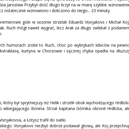
ędzia Jarosław Przybył dość długo liczył na w miarę szybkie wznowieni
z ostatecznie wznowiono i doliczono do niego... 23 minuty.
premierowe gole w sezonie strzelali Eduards Visnjakovs i Michał Koj
rak. Ruch mógł nawet wygrać, lecz Arak za długo zwlekał z podanie
o.
szych humorach zrobił to Ruch, choć po wybrykach kibiców na pewn
 Ekstraklasę, kurtyna w Chorzowie i Łęcznej chyba opadła na dłuższ
tóry był sprytniejszy niż Helik i strzelił obok wychodzącego Hrdlicki
 wbiegającego Bonina. Strzał kapitana Górnika obronił Hrdlicka, al
snjakovsa, a Łotysz trafił do siatki.
skiego. Visnjakovs niezbyt dobrze podawał głową, ale Koj przepchną