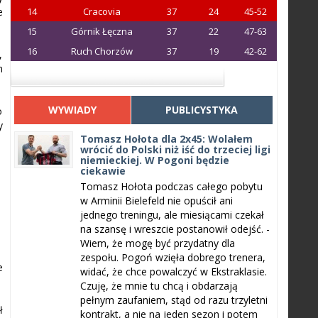
e
14
Cracovia
37
24
45-52
15
Górnik Łęczna
37
22
47-63
16
Ruch Chorzów
37
19
42-62
,
m
WYWIADY
PUBLICYSTYKA
o
y
Tomasz Hołota dla 2x45: Wolałem
wrócić do Polski niż iść do trzeciej ligi
niemieckiej. W Pogoni będzie
ciekawie
Tomasz Hołota podczas całego pobytu
w Arminii Bielefeld nie opuścił ani
jednego treningu, ale miesiącami czekał
na szansę i wreszcie postanowił odejść. -
Wiem, że mogę być przydatny dla
.
zespołu. Pogoń wzięła dobrego trenera,
e
widać, że chce powalczyć w Ekstraklasie.
Czuję, że mnie tu chcą i obdarzają
pełnym zaufaniem, stąd od razu trzyletni
ł
kontrakt, a nie na jeden sezon i potem