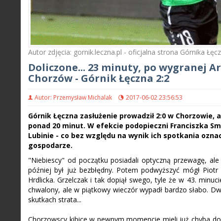
Autor zdjęcia: gornik.leczna.pl - oficjalna strona Górnika Łęc
Doliczone... 23 minuty, po wygranej Ar
Chorzów - Górnik Łęczna 2:2
Autor: Przemysław Michalak
2017-06-02 23:56:53
Górnik Łęczna zasłużenie prowadził 2:0 w Chorzowie,
ponad 20 minut. W efekcie podopieczni Franciszka Sm
Lubinie - co bez względu na wynik ich spotkania oznac
gospodarze.
"Niebiescy" od początku posiadali optyczną przewagę, ale
później był już bezbłędny. Potem podwyższyć mógł Piotr Gr
Hrdlicka. Grzelczak i tak dopiął swego, tyle że w 43. minu
chwalony, ale w piątkowy wieczór wypadł bardzo słabo. Dwu
skutkach strata...
Chorzowscy kibice w pewnym momencie mieli już chyba dość 