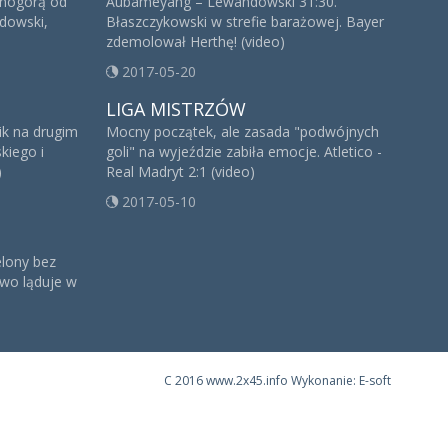
rnogórą od
Aubameyang – Lewandowski 31:30.
ndowski,
Błaszczykowski w strefie barażowej. Bayer
zdemolował Herthę! (video)
2017-05-20
LIGA MISTRZÓW
ik na drugim
Mocny początek, ale zasada "podwójnych
kiego i
goli" na wyjeździe zabiła emocje. Atletico -
)
Real Madryt 2:1 (video)
2017-05-10
lony bez
two ląduje w
C
2016 www.2x45.info Wykonanie: E-soft