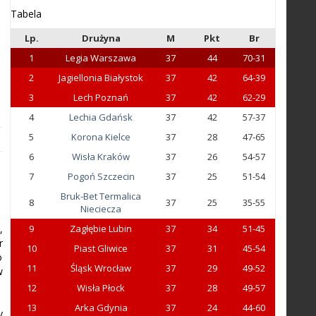
Tabela
Lp.
Drużyna
M
Pkt
Br
1
Legia Warszawa
37
44
70-31
2
Jagiellonia Białystok
37
42
64-39
3
Lech Poznań
37
42
62-29
4
Lechia Gdańsk
37
42
57-37
5
Korona Kielce
37
28
47-65
6
Wisła Kraków
37
26
54-57
7
Pogoń Szczecin
37
25
51-54
Bruk-Bet Termalica
8
37
25
35-55
Nieciecza
,
9
Zagłębie Lubin
37
34
51-45
r
10
Piast Gliwice
37
31
45-54
o
11
Śląsk Wrocław
37
29
49-52
w
12
Wisła Płock
37
28
49-57
13
Arka Gdynia
37
24
44-60
y