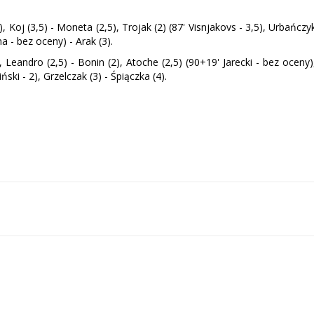
2), Koj (3,5) - Moneta (2,5), Trojak (2) (87' Visnjakovs - 3,5), Urbańczy
ma - bez oceny) - Arak (3).
, Leandro (2,5) - Bonin (2), Atoche (2,5) (90+19' Jarecki - bez oceny)
ski - 2), Grzelczak (3) - Śpiączka (4).