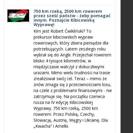
750 km rzeką, 2500 km rowerem
przez sześć państw - żeby pomagać
innym. Poznajcie Kibicowską
Wyprawę!
Kim jest Robert Ćwikliński? To
prekursor kibicowskich wypraw
rowerowych, który zbiera pieniądze dla
potrzebujących. Latem zeszłego roku
wybrał się do Anglii. Przejechał rowerem
blisko 4 tysiące kilometrów, w
międzyczasie walczył z dokuczliwymi
urazami. Mimo wielu trudności na trasie
zrealizował swój cel. Teraz – mimo że
znów zmaga się z przeciwnościami losu,
na czele z problemami finansowymi - nie
zatrzymuje się. Na początku czerwca
rusza na IV edycję Kibicowskiej
Wyprawy. 750 km rzeką, 2500 km
rowerem. Przez Polskę, Czechy,
Słowację, Austrię, Węgry i Ukrainę. Dla
„Kwacha” i Amelki.