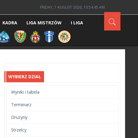
FRIDAY, 7 AUGUST 2026, 10:54:46 AM
KADRA
LIGA MISTRZÓW
I LIGA
WYBIERZ DZIAŁ
Wyniki i tabela
Terminarz
Drużyny
Strzelcy