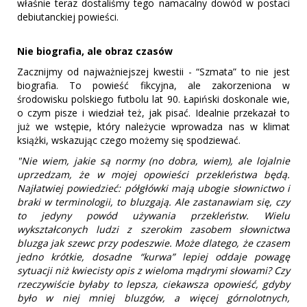
właśnie teraz dostaliśmy tego namacalny dowód w postaci
debiutanckiej powieści.
Nie biografia, ale obraz czasów
Zacznijmy od najważniejszej kwestii - “Szmata” to nie jest
biografia. To powieść fikcyjna, ale zakorzeniona w
środowisku polskiego futbolu lat 90. Łapiński doskonale wie,
o czym pisze i wiedział też, jak pisać. Idealnie przekazał to
już we wstępie, który należycie wprowadza nas w klimat
książki, wskazując czego możemy się spodziewać.
"Nie wiem, jakie są normy (no dobra, wiem), ale lojalnie
uprzedzam, że w mojej opowieści przekleństwa będą.
Najłatwiej powiedzieć: półgłówki mają ubogie słownictwo i
braki w terminologii, to bluzgają. Ale zastanawiam się, czy
to jedyny powód używania przekleństw. Wielu
wykształconych ludzi z szerokim zasobem słownictwa
bluzga jak szewc przy podeszwie. Może dlatego, że czasem
jedno krótkie, dosadne “kurwa” lepiej oddaje powagę
sytuacji niż kwiecisty opis z wieloma mądrymi słowami? Czy
rzeczywiście byłaby to lepsza, ciekawsza opowieść, gdyby
było w niej mniej bluzgów, a więcej górnolotnych,