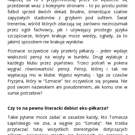
przedzierali wraz z kolejnymi stronami - to po prostu polski
futbol sprzed dwóch dekad. Brudne, śmierdzące szatnie
zapyziałych stadionów z grzybem pod sufitem. Świat
trenerów, wśród których zdarzają się zarówno niezrozumiali
przez ogół fachowcy, jak i używający prostego języka
szczęściarze, którym brakuje może wiedzy, ogłady, za to
jakimś sposobem nie brakuje wyników.
Poznacie oczywiście cały przekrój piłkarzy - jeden wydaje
większość pensji na wizyty w burdelu. Drugi wylatuje z
każdego klubu przez pijaństwo. Trzeci potrafi w pokera
wygrać równowartość pensji. Pensji, której i tak nie
wypłacają mu w klubie. Wypisz wymaluj - liga za czasów
Fryzjera, który w “Szmacie” też oczywiście się pojawia. Nie
pod swoim nazwiskiem ani pseudonimem, ale komu one w
sumie potrzebne?
Czy to na pewno literacki debiut eks-piłkarza?
Takie pytanie może zadać w zasadzie każdy, kto Tomasza
Łapińskiego nie zna, a sięgnie po “Szmatę”. Nie trzeba
przytaczać tutaj wszystkich stereotypów dotyczących