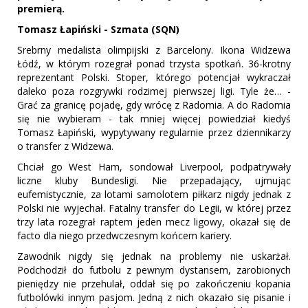
premierą.
Tomasz Łapiński - Szmata (SQN)
Srebrny medalista olimpijski z Barcelony. Ikona Widzewa
Łódź, w którym rozegrał ponad trzysta spotkań. 36-krotny
reprezentant Polski. Stoper, którego potencjał wykraczał
daleko poza rozgrywki rodzimej pierwszej ligi. Tyle że… -
Grać za granicę pojadę, gdy wrócę z Radomia. A do Radomia
się nie wybieram - tak mniej więcej powiedział kiedyś
Tomasz Łapiński, wypytywany regularnie przez dziennikarzy
o transfer z Widzewa.
Chciał go West Ham, sondował Liverpool, podpatrywały
liczne kluby Bundesligi. Nie przepadający, ujmując
eufemistycznie, za lotami samolotem piłkarz nigdy jednak z
Polski nie wyjechał. Fatalny transfer do Legii, w której przez
trzy lata rozegrał raptem jeden mecz ligowy, okazał się de
facto dla niego przedwczesnym końcem kariery.
Zawodnik nigdy się jednak na problemy nie uskarżał.
Podchodził do futbolu z pewnym dystansem, zarobionych
pieniędzy nie przehulał, oddał się po zakończeniu kopania
futbolówki innym pasjom. Jedną z nich okazało się pisanie i