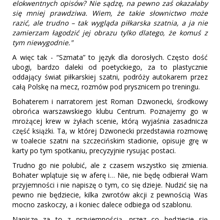
elokwentnych opisów? Nie sądzę, na pewno zaś okazałaby
się mniej prawdziwa. Wiem, że takie słownictwo może
razić, ale trudno – tak wygląda piłkarska szatnia, a ja nie
zamierzam łagodzić jej obrazu tylko dlatego, że komuś z
tym niewygodnie."
A więc tak - “Szmata” to język dla dorosłych. Często dość
ubogi, bardzo daleki od poetyckiego, za to plastycznie
oddający świat piłkarskiej szatni, podróży autokarem przez
całą Polskę na mecz, rozmów pod prysznicem po treningu.
Bohaterem i narratorem jest Roman Dzwonecki, środkowy
obrońca warszawskiego klubu Centrum. Poznajemy go w
mrożącej krew w żyłach scenie, którą wyjaśnia zasadnicza
część książki. Ta, w której Dzwonecki przedstawia rozmowę
w toalecie szatni na szczecińskim stadionie, opisuje grę w
karty po tym spotkaniu, precyzyjnie rysując postaci.
Trudno go nie polubić, ale z czasem wszystko się zmienia.
Bohater wplątuje się w aferę i… Nie, nie będę odbierał Wam
przyjemności i nie napiszę o tym, co się dzieje. Nudzić się na
pewno nie będziecie, kilka zwrotów akcji z pewnością Was
mocno zaskoczy, a i koniec dalece odbiega od szablonu.
Napiszę za to z przyjemnością, przez co będziecie się