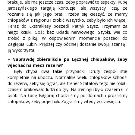
brakuje, ale ma jeszcze czas, żeby poprawić te aspekty. Kubę
Jaroszyńskiego targają kontuzje, ale wszyscy liczą, że
rozwinie się jak jego brat. Trzeba się cieszyć, że mamy
chłopaków z regionu i zrobić wszystko, żeby było ich więcej.
Teraz do Ekstraklasy poszedł Patryk Szysz. Trzymam za
niego kciuki. Gość bez układu nerwowego. Szybki, wie co
zrobić z piłką. W odpowiednim momencie poszedł do
Zagłębia Lubin. Prędzej czy później dostanie swoją szansę i
ją wykorzysta.
– Naprawdę zbieraliście po Łęcznej chłopaków, żeby
wjechać na mecz rezerw?
– Były chyba dwa takie przypadki. Drugi zespół stał
kompletnie na uboczu. Normalnie wielu chłopaków schodzi
do rezerw, żeby się ograć, ale trener Szatałow tego nie robił i
czasem brakowało ludzi do gry. Na treningu było czasem 6-7
osób. Na Ładę Biłgoraj chodziliśmy po domach i prosiliśmy
chłopaków, żeby pojechali. Zagraliśmy wtedy w dziesięciu.