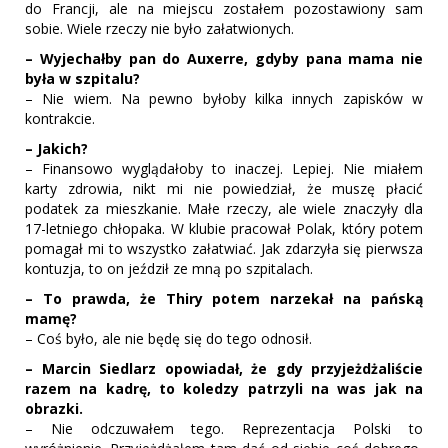
do Francji, ale na miejscu zostałem pozostawiony sam
sobie. Wiele rzeczy nie było załatwionych.
– Wyjechałby pan do Auxerre, gdyby pana mama nie
była w szpitalu?
– Nie wiem. Na pewno byłoby kilka innych zapisków w
kontrakcie.
– Jakich?
– Finansowo wyglądałoby to inaczej. Lepiej. Nie miałem
karty zdrowia, nikt mi nie powiedział, że muszę płacić
podatek za mieszkanie. Małe rzeczy, ale wiele znaczyły dla
17-letniego chłopaka. W klubie pracował Polak, który potem
pomagał mi to wszystko załatwiać. Jak zdarzyła się pierwsza
kontuzja, to on jeździł ze mną po szpitalach.
– To prawda, że Thiry potem narzekał na pańską
mamę?
– Coś było, ale nie będę się do tego odnosił.
– Marcin Siedlarz opowiadał, że gdy przyjeżdżaliście
razem na kadrę, to koledzy patrzyli na was jak na
obrazki.
– Nie odczuwałem tego. Reprezentacja Polski to