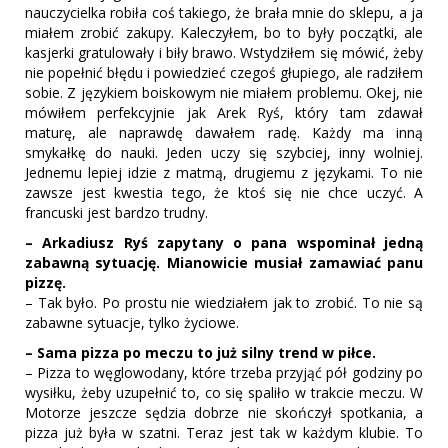
nauczycielka robiła coś takiego, że brała mnie do sklepu, a ja
miałem zrobić zakupy. Kaleczyłem, bo to były początki, ale
kasjerki gratulowały i biły brawo. Wstydziłem się mówić, żeby
nie popełnić błędu i powiedzieć czegoś głupiego, ale radziłem
sobie. Z językiem boiskowym nie miałem problemu. Okej, nie
mówiłem perfekcyjnie jak Arek Ryś, który tam zdawał
maturę, ale naprawdę dawałem radę. Każdy ma inną
smykałkę do nauki. Jeden uczy się szybciej, inny wolniej.
Jednemu lepiej idzie z matmą, drugiemu z językami. To nie
zawsze jest kwestia tego, że ktoś się nie chce uczyć. A
francuski jest bardzo trudny.
– Arkadiusz Ryś zapytany o pana wspominał jedną
zabawną sytuację. Mianowicie musiał zamawiać panu
pizzę.
– Tak było. Po prostu nie wiedziałem jak to zrobić. To nie są
zabawne sytuacje, tylko życiowe.
– Sama pizza po meczu to już silny trend w piłce.
– Pizza to węglowodany, które trzeba przyjąć pół godziny po
wysiłku, żeby uzupełnić to, co się spaliło w trakcie meczu. W
Motorze jeszcze sędzia dobrze nie skończył spotkania, a
pizza już była w szatni. Teraz jest tak w każdym klubie. To