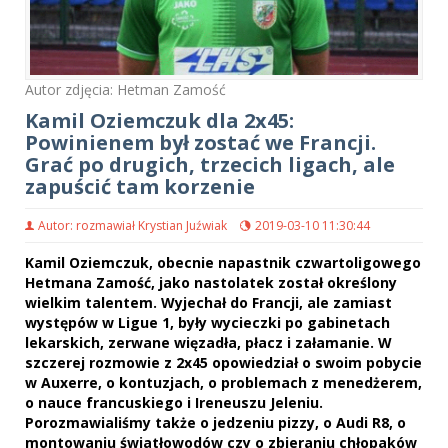
Autor zdjęcia: Hetman Zamość
Kamil Oziemczuk dla 2x45:
Powinienem był zostać we Francji.
Grać po drugich, trzecich ligach, ale
zapuścić tam korzenie
Autor: rozmawiał Krystian Juźwiak
2019-03-10 11:30:44
Kamil Oziemczuk, obecnie napastnik czwartoligowego
Hetmana Zamość, jako nastolatek został określony
wielkim talentem. Wyjechał do Francji, ale zamiast
występów w Ligue 1, były wycieczki po gabinetach
lekarskich, zerwane więzadła, płacz i załamanie. W
szczerej rozmowie z 2x45 opowiedział o swoim pobycie
w Auxerre, o kontuzjach, o problemach z menedżerem,
o nauce francuskiego i Ireneuszu Jeleniu.
Porozmawialiśmy także o jedzeniu pizzy, o Audi R8, o
montowaniu światłowodów czy o zbieraniu chłopaków