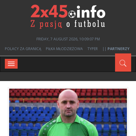
FRIDAY, 7 AUGUST 2026, 10:09:08 PM
POLACY ZA GRANICĄ
PIŁKA MŁODZIEŻOWA
TYPER
||
PARTNERZY
Toggle
navigation