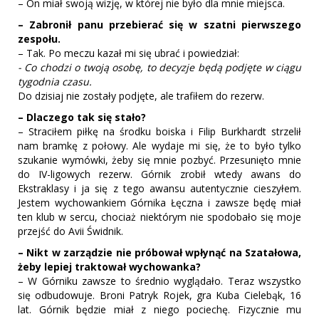
– On miał swoją wizję, w której nie było dla mnie miejsca.
– Zabronił panu przebierać się w szatni pierwszego
zespołu.
– Tak. Po meczu kazał mi się ubrać i powiedział:
- Co chodzi o twoją osobę, to decyzje będą podjęte w ciągu
tygodnia czasu.
Do dzisiaj nie zostały podjęte, ale trafiłem do rezerw.
– Dlaczego tak się stało?
– Straciłem piłkę na środku boiska i Filip Burkhardt strzelił
nam bramkę z połowy. Ale wydaje mi się, że to było tylko
szukanie wymówki, żeby się mnie pozbyć. Przesunięto mnie
do IV-ligowych rezerw. Górnik zrobił wtedy awans do
Ekstraklasy i ja się z tego awansu autentycznie cieszyłem.
Jestem wychowankiem Górnika Łęczna i zawsze będę miał
ten klub w sercu, chociaż niektórym nie spodobało się moje
przejść do Avii Świdnik.
– Nikt w zarządzie nie próbował wpłynąć na Szatałowa,
żeby lepiej traktował wychowanka?
– W Górniku zawsze to średnio wyglądało. Teraz wszystko
się odbudowuje. Broni Patryk Rojek, gra Kuba Cielebąk, 16
lat. Górnik będzie miał z niego pociechę. Fizycznie mu