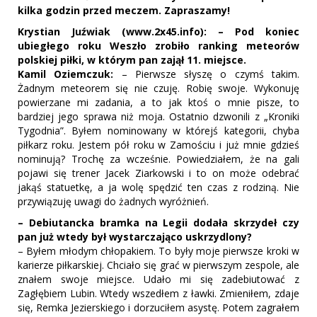
kilka godzin przed meczem. Zapraszamy!
Krystian Juźwiak (www.2x45.info): – Pod koniec
ubiegłego roku Weszło zrobiło ranking meteorów
polskiej piłki, w którym pan zajął 11. miejsce.
Kamil Oziemczuk:
– Pierwsze słyszę o czymś takim.
Żadnym meteorem się nie czuję. Robię swoje. Wykonuję
powierzane mi zadania, a to jak ktoś o mnie pisze, to
bardziej jego sprawa niż moja. Ostatnio dzwonili z „Kroniki
Tygodnia”. Byłem nominowany w którejś kategorii, chyba
piłkarz roku. Jestem pół roku w Zamościu i już mnie gdzieś
nominują? Trochę za wcześnie. Powiedziałem, że na gali
pojawi się trener Jacek Ziarkowski i to on może odebrać
jakąś statuetkę, a ja wolę spędzić ten czas z rodziną. Nie
przywiązuję uwagi do żadnych wyróżnień.
– Debiutancka bramka na Legii dodała skrzydeł czy
pan już wtedy był wystarczająco uskrzydlony?
– Byłem młodym chłopakiem. To były moje pierwsze kroki w
karierze piłkarskiej. Chciało się grać w pierwszym zespole, ale
znałem swoje miejsce. Udało mi się zadebiutować z
Zagłębiem Lubin. Wtedy wszedłem z ławki. Zmieniłem, zdaje
się, Remka Jezierskiego i dorzuciłem asystę. Potem zagrałem