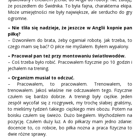
że poszedłem do Świdnika. To była fajna, charakterna ekipa.
Może umiejętności nie były największe, ale serducho do gry
ogromne.
– Nie tliła się nadzieje, że jeszcze w Anglii kopnie pan
piłkę?
– Dzwoniłem do brata, żeby ogarniał robotę. Jak trzeba, to
czego mam się bać? O piłce nie myślałem. Byłem wypalony.
– Pracował pan też przy montowaniu światłowodów.
– Coś trzeba było robić. Pracowałem fizycznie po 10 godzin i
jechałem na trening.
– Organizm musiał to odczuć.
– Pracowałem, to pracowałem. Trenowałem, to
trenowałem. Jakoś właśnie nie odczuwałem tego. Fizycznie
czułem się bardzo dobrze. A treningi były ciężkie. Jeden
zespół wycofał się z rozgrywek, my trochę słabiej graliśmy,
to mieliśmy tydzień takiego ciężkiego mini obozu. Potem na
boisku czułem się świeżo. Dużo biegałem. Wychodziłem na
pozycję. Czułem duży luz. A do piłkarzy mam jedno zdanie:
docencie to, co robicie, bo piłka nożna a praca fizyczna to
dwie różne sprawy.