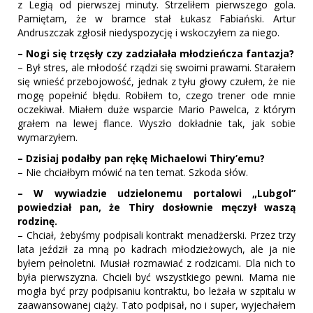
z Legią od pierwszej minuty. Strzeliłem pierwszego gola.
Pamiętam, że w bramce stał Łukasz Fabiański. Artur
Andruszczak zgłosił niedyspozycję i wskoczyłem za niego.
– Nogi się trzęsły czy zadziałała młodzieńcza fantazja?
– Był stres, ale młodość rządzi się swoimi prawami. Starałem
się wnieść przebojowość, jednak z tyłu głowy czułem, że nie
mogę popełnić błędu. Robiłem to, czego trener ode mnie
oczekiwał. Miałem duże wsparcie Mario Pawelca, z którym
grałem na lewej flance. Wyszło dokładnie tak, jak sobie
wymarzyłem.
– Dzisiaj podałby pan rękę Michaelowi Thiry’emu?
– Nie chciałbym mówić na ten temat. Szkoda słów.
– W wywiadzie udzielonemu portalowi „Lubgol”
powiedział pan, że Thiry dosłownie męczył waszą
rodzinę.
– Chciał, żebyśmy podpisali kontrakt menadżerski. Przez trzy
lata jeździł za mną po kadrach młodzieżowych, ale ja nie
byłem pełnoletni. Musiał rozmawiać z rodzicami. Dla nich to
była pierwszyzna. Chcieli być wszystkiego pewni. Mama nie
mogła być przy podpisaniu kontraktu, bo leżała w szpitalu w
zaawansowanej ciąży. Tato podpisał, no i super, wyjechałem