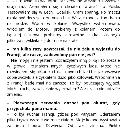
– Tak. Później to wiadomo: raz zerwane więzadło krzyżowe,
drugi raz. Załamałem się i chciałem wracać do Polski.
Testowałem się w Lechii Gdańsk. Gram sparing. Po meczu
miała być decyzja, czy mnie chcą. Wstaję rano, a tam bania
na nodze. Woda w kolanie. Wszystko wyhamowało.
Wróciłem do Motoru, problemy z kolanem. Potem do
Łęcznej i znowu problemy zdrowotne. Łatka szklanego
piłkarza przykleiła się do mnie na stałe.
– Pan kilka razy powtarzał, że nie żałuje wyjazdu do
Francji, ale raczej zadowolony pan nie jest?
– Nie mogę i nie jestem. Zobaczyłem inną piłkę i to zostaje
w głowie. Poznałem innych, życzliwych ludzi. Może nie
rozwinąłem się piłkarsko tak, jakbym chciał i tak jak wszyscy
sobie życzyli, ale zyskałem dużo jako człowiek. Wspomnienia
z Francji będę miał na zawsze. To był pouczający wyjazd.
Może trochę za wcześnie wyjechałem? Ale czasu nie potrafię
zmienić.
– Pierwszego zerwania doznał pan akurat, gdy
przyjechała pana mama.
– To był Puchar Francji, gdzieś pod Paryżem. Uderzałem
piłkę i rywal wszedł we mnie ciałem. Moje kolano wystawało
za jego biodro. Dźwignia. Od razu zmiana. Piekło