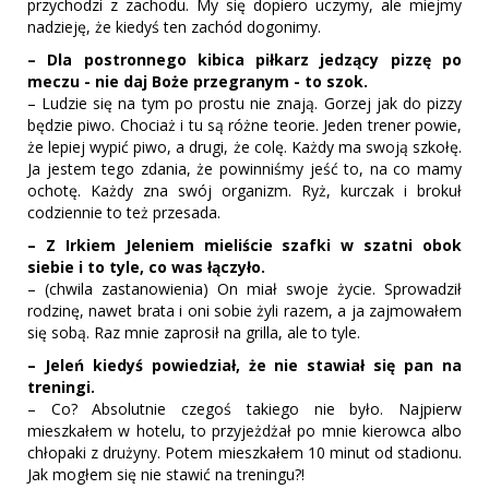
przychodzi z zachodu. My się dopiero uczymy, ale miejmy
nadzieję, że kiedyś ten zachód dogonimy.
– Dla postronnego kibica piłkarz jedzący pizzę po
meczu - nie daj Boże przegranym - to szok.
– Ludzie się na tym po prostu nie znają. Gorzej jak do pizzy
będzie piwo. Chociaż i tu są różne teorie. Jeden trener powie,
że lepiej wypić piwo, a drugi, że colę. Każdy ma swoją szkołę.
Ja jestem tego zdania, że powinniśmy jeść to, na co mamy
ochotę. Każdy zna swój organizm. Ryż, kurczak i brokuł
codziennie to też przesada.
– Z Irkiem Jeleniem mieliście szafki w szatni obok
siebie i to tyle, co was łączyło.
– (chwila zastanowienia) On miał swoje życie. Sprowadził
rodzinę, nawet brata i oni sobie żyli razem, a ja zajmowałem
się sobą. Raz mnie zaprosił na grilla, ale to tyle.
– Jeleń kiedyś powiedział, że nie stawiał się pan na
treningi.
– Co? Absolutnie czegoś takiego nie było. Najpierw
mieszkałem w hotelu, to przyjeżdżał po mnie kierowca albo
chłopaki z drużyny. Potem mieszkałem 10 minut od stadionu.
Jak mogłem się nie stawić na treningu?!