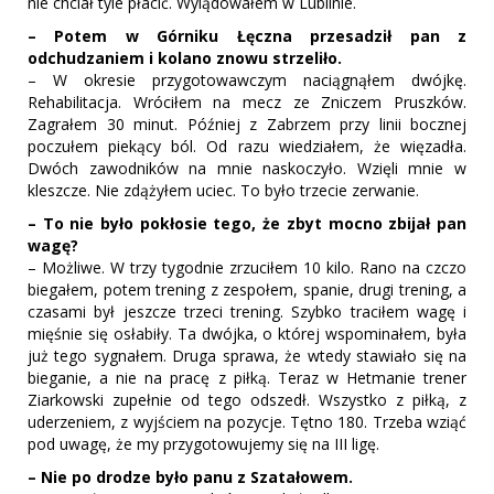
nie chciał tyle płacić. Wylądowałem w Lublinie.
– Potem w Górniku Łęczna przesadził pan z
odchudzaniem i kolano znowu strzeliło.
– W okresie przygotowawczym naciągnąłem dwójkę.
Rehabilitacja. Wróciłem na mecz ze Zniczem Pruszków.
Zagrałem 30 minut. Później z Zabrzem przy linii bocznej
poczułem piekący ból. Od razu wiedziałem, że więzadła.
Dwóch zawodników na mnie naskoczyło. Wzięli mnie w
kleszcze. Nie zdążyłem uciec. To było trzecie zerwanie.
– To nie było pokłosie tego, że zbyt mocno zbijał pan
wagę?
– Możliwe. W trzy tygodnie zrzuciłem 10 kilo. Rano na czczo
biegałem, potem trening z zespołem, spanie, drugi trening, a
czasami był jeszcze trzeci trening. Szybko traciłem wagę i
mięśnie się osłabiły. Ta dwójka, o której wspominałem, była
już tego sygnałem. Druga sprawa, że wtedy stawiało się na
bieganie, a nie na pracę z piłką. Teraz w Hetmanie trener
Ziarkowski zupełnie od tego odszedł. Wszystko z piłką, z
uderzeniem, z wyjściem na pozycje. Tętno 180. Trzeba wziąć
pod uwagę, że my przygotowujemy się na III ligę.
– Nie po drodze było panu z Szatałowem.