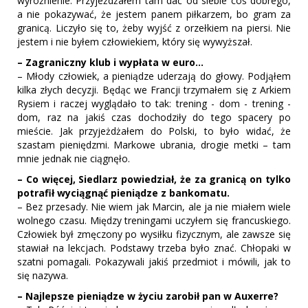
wyróżnienie. Przyjeżdżałem tam dać od siebie coś dobrego,
a nie pokazywać, że jestem panem piłkarzem, bo gram za
granicą. Liczyło się to, żeby wyjść z orzełkiem na piersi. Nie
jestem i nie byłem człowiekiem, który się wywyższał.
– Zagraniczny klub i wypłata w euro…
– Młody człowiek, a pieniądze uderzają do głowy. Podjąłem
kilka złych decyzji. Będąc we Francji trzymałem się z Arkiem
Rysiem i raczej wyglądało to tak: trening - dom - trening -
dom, raz na jakiś czas dochodziły do tego spacery po
mieście. Jak przyjeżdżałem do Polski, to było widać, że
szastam pieniędzmi. Markowe ubrania, drogie metki – tam
mnie jednak nie ciągnęło.
– Co więcej, Siedlarz powiedział, że za granicą on tylko
potrafił wyciągnąć pieniądze z bankomatu.
– Bez przesady. Nie wiem jak Marcin, ale ja nie miałem wiele
wolnego czasu. Między treningami uczyłem się francuskiego.
Człowiek był zmęczony po wysiłku fizycznym, ale zawsze się
stawiał na lekcjach. Podstawy trzeba było znać. Chłopaki w
szatni pomagali. Pokazywali jakiś przedmiot i mówili, jak to
się nazywa.
– Najlepsze pieniądze w życiu zarobił pan w Auxerre?