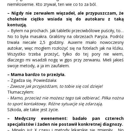
niemiłosiernie. Kto zrywał, ten wie co to za ból.
– Nigdy nie zerwałem więzadeł, ale przypuszczam, że
cholernie ciężko wsiada się do autokaru z taką
kontuzją.
– Byłem na prochach. Jak tabletki przeciwbólowe puściły, to…
No to była masakra. Graliśmy na obrzeżach Paryża. Podróż
trwała niecałe 2,5 godziny. Auxerre miało nowoczesny
autokar, więc mogłem rozłożyć się na fotelach jak na łóżku.
Wszystko trzeba przeżyć, tylko do tej pory nie wiem,
dlaczego mi wsadzili nogę w gips przy zerwaniu. Mieli jakieś
swoje metody, a ja im zaufałem.
– Mama bardzo to przeżyła.
– Zgadza się. Powiedziała:
- Zawsze jak przyjeżdżam, to tobie się coś dzieje!
Tłumaczyłem:
- Mamo, przecież nie możesz tego tak odbierać. Piłka nożna
to sport kontaktowy. Różne sytuacje się zdarzają.
Szkoda, ale takie jest życie.
– Medyczny ewenement: badało pan czterech
specjalistów i żaden nie postawił konkretnej diagnozy.
– Minęło już X czasu i metody lekarskie się zmieniły… No