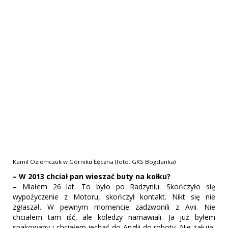
Kamil Oziemczuk w Górniku Łęczna (foto: GKS Bogdanka)
– W 2013 chciał pan wieszać buty na kołku?
– Miałem 26 lat. To było po Radzyniu. Skończyło się
wypożyczenie z Motoru, skończył kontakt. Nikt się nie
zgłaszał. W pewnym momencie zadzwonili z Avii. Nie
chciałem tam iść, ale koledzy namawiali. Ja już byłem
spakowany i chciałem jechać do Anglii do roboty. Nie żałuję,