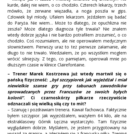
kurde, dalej nie wiem, o co chodziło. Czterech lekarzy, trzech
mówiło, że zerwane więzadła, a noga poszła w gips.
Człowiek był młody. Ufałem lekarzom. Jeździłem się badać
do Paryża. Nie wiem… Może to dlatego, że opuchlizna nie
zeszła? Może dlatego diagnoza tyle trwała? Nie znałem
wtedy dobrze języka i nie bardzo potrafiłem zrozumieć, o co
chodziło. Coś rozumiałem, ale nie operowałem medycznym
słownictwem. Pierwszy uraz to też pierwsze załamanie, ale
długo to nie trwało. Wiedziałem, że po wszystkim mogłem
wrócić silniejszy. Z tego, co pamiętam, operowali mnie po
dłuższym czasie w klinice Clairefontaine.
– Trener Marek Kostrzewa już wtedy martwił się o
pańską fizyczność:
„był szczypiorek jak wyjeżdżał i miał
niewielkie szanse gry przy tabunach zawodników
sprowadzanych przez Francuzów ze swoich byłych
kolonii”
. Ci czarnoskórzy piłkarze rzeczywiście
odznaczali się wielką siłą czy to mit?
– Szanuję i pozdrawiam trenera. Kawał fachowca. Faktycznie
byłem szczypior. Jak wyjeżdżałem, ważyłem 64 kilo, ale na
ekstraklasowy Górnik Łęczna wystarczyło. Tam fizycznie
wyglądałem dobrze. Myślałem, że jestem przygotowany na
wyjazd za granicę, a zderzyłem się z francuską piłką. Trening