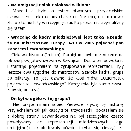
– Na emigracji Polak Polakowi wilkiem?
– Może i tak było. Ja jestem otwartym i przyjacielskim
człowiekiem. Irek ma inny charakter. Nie chcę o nim mówić
źle, bo to nie leży w niczyjej gestii. Po prostu nie trzymaliśmy
się razem.
– Wracając do kadry młodzieżowej: jest taka legenda,
że na mistrzostwa Europy U-19 w 2006 pojechał pan
kosztem Lewandowskiego.
– Ciekawa historia (śmiech). Pamiętam, byłem z Auxerre na
obozie przygotowawczym w Szwajcarii. Dostałem powołanie
i stamtąd pojechałem na zgrupowanie reprezentacji. Były
jeszcze dwa tygodnie do mistrzostw. Szeroka kadra, grupa
30 piłkarzy. To jest dziwne, że ktoś mówi: „Oziemczuk
pojechał za Lewandowskiego”. Każdy miał tyle samo czasu,
żeby się pokazać.
– On był w ogóle w tej grupie?
– Nie przypominam sobie. Pierwsze słyszę tę historię.
Przyjechałem tak jak każdy z tej trzydziestki i pokazałem się
z dobrej strony. Lewandowski nie był szczególnie często
powoływany do reprezentacji młodzieżowych. Jego
umiejętności eksplodowały później i tylko się cieszyć, że