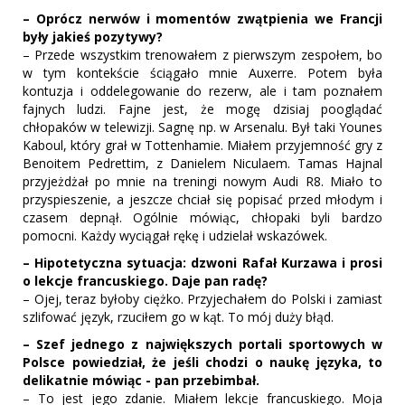
– Oprócz nerwów i momentów zwątpienia we Francji
były jakieś pozytywy?
– Przede wszystkim trenowałem z pierwszym zespołem, bo
w tym kontekście ściągało mnie Auxerre. Potem była
kontuzja i oddelegowanie do rezerw, ale i tam poznałem
fajnych ludzi. Fajne jest, że mogę dzisiaj pooglądać
chłopaków w telewizji. Sagnę np. w Arsenalu. Był taki Younes
Kaboul, który grał w Tottenhamie. Miałem przyjemność gry z
Benoitem Pedrettim, z Danielem Niculaem. Tamas Hajnal
przyjeżdżał po mnie na treningi nowym Audi R8. Miało to
przyspieszenie, a jeszcze chciał się popisać przed młodym i
czasem depnął. Ogólnie mówiąc, chłopaki byli bardzo
pomocni. Każdy wyciągał rękę i udzielał wskazówek.
– Hipotetyczna sytuacja: dzwoni Rafał Kurzawa i prosi
o lekcje francuskiego. Daje pan radę?
– Ojej, teraz byłoby ciężko. Przyjechałem do Polski i zamiast
szlifować język, rzuciłem go w kąt. To mój duży błąd.
– Szef jednego z największych portali sportowych w
Polsce powiedział, że jeśli chodzi o naukę języka, to
delikatnie mówiąc - pan przebimbał.
– To jest jego zdanie. Miałem lekcje francuskiego. Moja