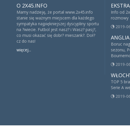
O 2X45.INFO
EKSTRA
Mamy nadzieję, że portal www.2x45.info
Info od 2
stanie się ważnym miejscem dla każdego
rozmowy 
sympatyka najpiękniejszej dyscypliny sportu
2019-0
na ?wiecie. Futbol jest nasz? i Wasz? pasj?,
co musi okazać się dobr? mieszank?. Doł?
ANGLIA
cz do nas!
Boruc na
więcej...
sezonu, P
Bournem
2019-0
WŁOCH
TOP 5 br
Serie A w
2019-0