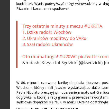
kontrataki. Wynik podwyższyć mógł wprowadzony w drug
Plizzarim i koszmarnie spudłował.
Trzy ostatnie minuty z meczu #UKRITA.
1. Dzika radość Włochów
2. Ukraińców modlitwy do VARu
3. Szał radości Ukraińców
Oto dramaturgia! #U20WC pic.twitter.co
&mdash; Krzysztof Sędzicki (@ksedzicki) Ju
W 80. minucie czerwoną kartkę obejrzała kluczowa post
Włochom, którzy mieli jeszcze wystarczająco dużo czas
Paola Nicolato precyzyjnym uderzeniem uratował Gianluca
dogrywkę, w której z racji grania w przewadze faworytami 
sędziowie dopatrzyli się faulu w ataku. Ukraina odetchnęła z