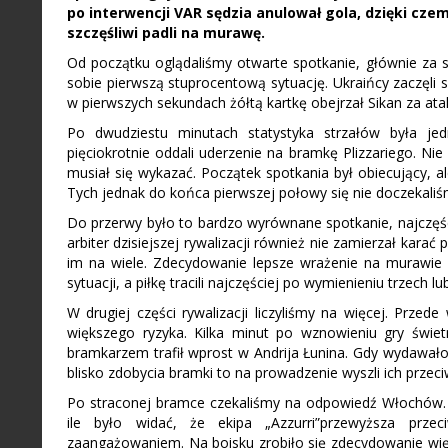
po interwencji VAR sędzia anulował gola, dzięki cze
szczęśliwi padli na murawę.
Od początku oglądaliśmy otwarte spotkanie, głównie za 
sobie pierwszą stuprocentową sytuację. Ukraińcy zaczęli 
w pierwszych sekundach żółtą kartkę obejrzał Sikan za ata
Po dwudziestu minutach statystyka strzałów była je
pięciokrotnie oddali uderzenie na bramkę Plizzariego. Nie 
musiał się wykazać. Początek spotkania był obiecujący, a
Tych jednak do końca pierwszej połowy się nie doczekaliś
Do przerwy było to bardzo wyrównane spotkanie, najczęści
arbiter dzisiejszej rywalizacji również nie zamierzał karać
im na wiele. Zdecydowanie lepsze wrażenie na murawie s
sytuacji, a piłkę tracili najczęściej po wymienieniu trzech l
W drugiej części rywalizacji liczyliśmy na więcej. Prze
większego ryzyka. Kilka minut po wznowieniu gry świe
bramkarzem trafił wprost w Andrija Łunina. Gdy wydawało s
blisko zdobycia bramki to na prowadzenie wyszli ich przeci
Po straconej bramce czekaliśmy na odpowiedź Włochów. Mu
ile było widać, że ekipa „Azzurri”przewyższa przec
zaangażowaniem. Na boisku zrobiło się zdecydowanie więc