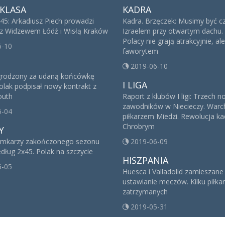
KLASA
KADRA
x45: Arkadiusz Piech prowadzi
Kadra. Brzęczek: Musimy być cz
z Widzewem Łódź i Wisłą Kraków
Izraelem przy otwartym dachu.
Polacy nie grają atrakcyjnie, al
6-10
faworytem
2019-06-10
grodzony za udaną końcówkę
I LIGA
olak podpisał nowy kontrakt z
outh
Raport z klubów I ligi: Trzech 
zawodników w Niecieczy. Warc
6-04
piłkarzem Miedzi. Rewolucja k
Chrobrym
Y
amkarzy zakończonego sezonu
2019-06-09
edług 2x45. Polak na szczycie
HISZPANIA
6-05
Huesca i Valladolid zamieszane
ustawianie meczów. Kilku piłka
zatrzymanych
2019-05-31