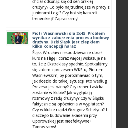
chciał odsunąć się od seniorskiej
drużyny? Co było najtrudniejsze w pracy z
juniorami Legii? Czy boi się karuzeli
trenerskiej? Zapraszamy!
Piotr Waśniewski dla 2x45: Problem
wynika z zaburzenia procesu budowy
drużyny. Dziś Śląsk jest zlepkiem
kilku koncepcji naraz
Śląsk Wrocław niespodziewanie obrał
kurs na I ligę i coraz więcej wskazuje na
to, że z Ekstraklasy spadnie. Spotkaliśmy
się zatem z prezesem WKS-u, Piotrem
Waśniewskim, by porozmawiać o tym,
jak doszło do takiej sytuacji. Kto według
Prezesa jest winny? Czy trener Lavicka
zostanie w klubie? Jak wyglądają
rozmowy z radą drużyny? Czy w Śląsku
faktycznie są opóźnienia w wypłatach?
Czy w klubie rządzi Grzegorz Schetyna? I
dlaczego budowanie akademii przy
Oporowskiej jest nieefektywne?
Zapraszamy!