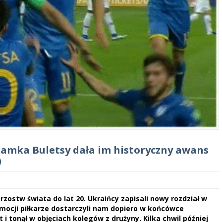
ramka Buletsy dała im historyczny awans
)
trzostw świata do lat 20. Ukraińcy zapisali nowy rozdział w
emocji piłkarze dostarczyli nam dopiero w końcówce
i tonął w objęciach kolegów z drużyny. Kilka chwil później