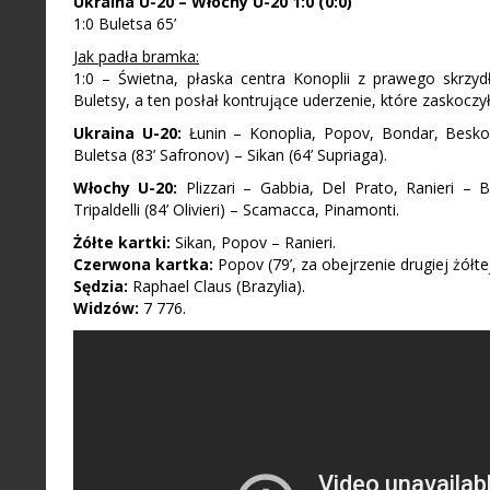
Ukraina U-20 – Włochy U-20 1:0 (0:0)
1:0 Buletsa 65’
Jak padła bramka:
1:0 – Świetna, płaska centra Konoplii z prawego skrzy
Buletsy, a ten posłał kontrujące uderzenie, które zaskoczył
Ukraina U-20:
Łunin – Konoplia, Popov, Bondar, Beskoro
Buletsa (83’ Safronov) – Sikan (64’ Supriaga).
Włochy U-20:
Plizzari – Gabbia, Del Prato, Ranieri – Bel
Tripaldelli (84’ Olivieri) – Scamacca, Pinamonti.
Żółte kartki:
Sikan, Popov – Ranieri.
Czerwona kartka:
Popov (79’, za obejrzenie drugiej żółtej
Sędzia:
Raphael Claus (Brazylia).
Widzów:
7 776.