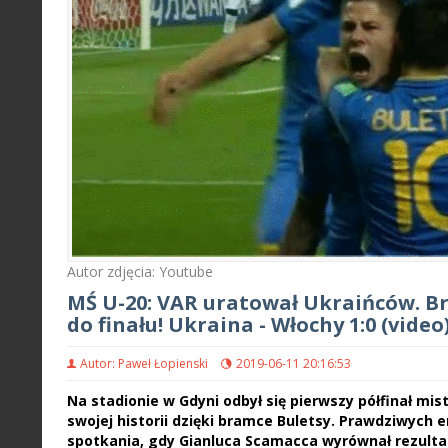
Autor zdjęcia: Youtube
MŚ U-20: VAR uratował Ukraińców. B
do finału! Ukraina - Włochy 1:0 (video
Autor: Paweł Łopienski
2019-06-11 20:16:53
Na stadionie w Gdyni odbył się pierwszy półfinał mis
swojej historii dzięki bramce Buletsy. Prawdziwych 
spotkania, gdy Gianluca Scamacca wyrównał rezultat 