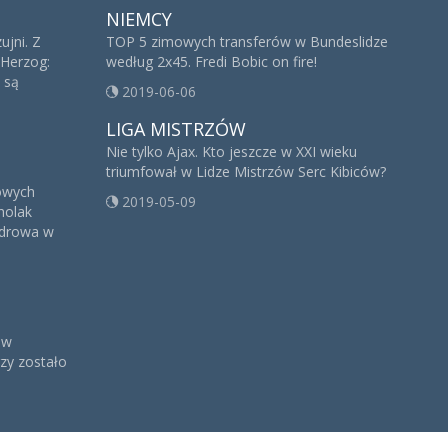
NIEMCY
ujni. Z
TOP 5 zimowych transferów w Bundeslidze
 Herzog:
według 2x45. Fredi Bobic on fire!
e są
2019-06-06
LIGA MISTRZÓW
Nie tylko Ajax. Kto jeszcze w XXI wieku
triumfował w Lidze Mistrzów Serc Kibiców?
nowych
2019-05-09
holak
adrowa w
 w
rzy zostało