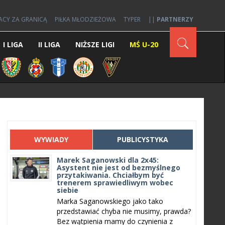
ACY ZA GRANICĄ
PIŁKA MŁODZIEŻOWA
TYPER
||
PARTNERZY
I LIGA
II LIGA
NIŻSZE LIGI
MŚ U-20
WYWIADY
PUBLICYSTYKA
Marek Saganowski dla 2x45:
Asystent nie jest od bezmyślnego
przytakiwania. Chciałbym być
trenerem sprawiedliwym wobec
siebie
Marka Saganowskiego jako tako
przedstawiać chyba nie musimy, prawda?
Bez wątpienia mamy do czynienia z