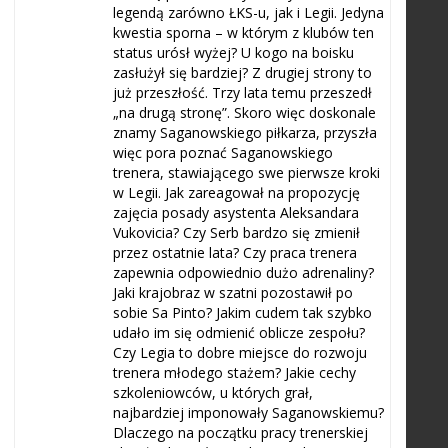
legendą zarówno ŁKS-u, jak i Legii. Jedyna
kwestia sporna – w którym z klubów ten
status urósł wyżej? U kogo na boisku
zasłużył się bardziej? Z drugiej strony to
już przeszłość. Trzy lata temu przeszedł
„na drugą stronę”. Skoro więc doskonale
znamy Saganowskiego piłkarza, przyszła
więc pora poznać Saganowskiego
trenera, stawiającego swe pierwsze kroki
w Legii. Jak zareagował na propozycję
zajęcia posady asystenta Aleksandara
Vukovicia? Czy Serb bardzo się zmienił
przez ostatnie lata? Czy praca trenera
zapewnia odpowiednio dużo adrenaliny?
Jaki krajobraz w szatni pozostawił po
sobie Sa Pinto? Jakim cudem tak szybko
udało im się odmienić oblicze zespołu?
Czy Legia to dobre miejsce do rozwoju
trenera młodego stażem? Jakie cechy
szkoleniowców, u których grał,
najbardziej imponowały Saganowskiemu?
Dlaczego na początku pracy trenerskiej