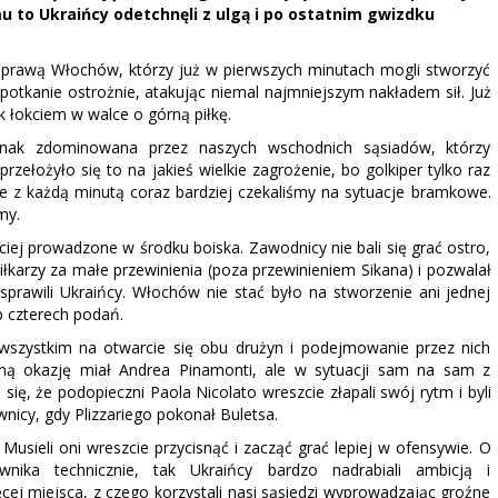
mu to Ukraińcy odetchnęli z ulgą i po ostatnim gwizdku
sprawą Włochów, którzy już w pierwszych minutach mogli stworzyć
spotkanie ostrożnie, atakując niemal najmniejszym nakładem sił. Już
k łokciem w walce o górną piłkę.
dnak zdominowana przez naszych wschodnich sąsiadów, którzy
przełożyło się to na jakieś wielkie zagrożenie, bo golkiper tylko raz
le z każdą minutą coraz bardziej czekaliśmy na sytuacje bramkowe.
my.
ej prowadzone w środku boiska. Zawodnicy nie bali się grać ostro,
 piłkarzy za małe przewinienia (poza przewinieniem Sikana) i pozwalał
prawili Ukraińcy. Włochów nie stać było na stworzenie ani jednej
ub czterech podań.
de wszystkim na otwarcie się obu drużyn i podejmowanie przez nich
tną okazję miał Andrea Pinamonti, ale w sytuacji sam na sam z
ię, że podopieczni Paola Nicolato wreszcie złapali swój rytm i byli
wnicy, gdy Plizzariego pokonał Buletsa.
sieli oni wreszcie przycisnąć i zacząć grać lepiej w ofensywie. O
iwnika technicznie, tak Ukraińcy bardzo nadrabiali ambicją i
ej miejsca, z czego korzystali nasi sąsiedzi wyprowadzając groźne