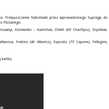
dła. Przepuszczenie futbolówki przez wprowadzonego Supriagę do
o Plizzariego.
vainyi, Korniienko – Kashchuk, Chekh (69’ Chachljov), Dryshliuk,
lanova, Frattesi (46’ Alberico), Esposito (73’ Capone), Pellegrini,
 kartki).