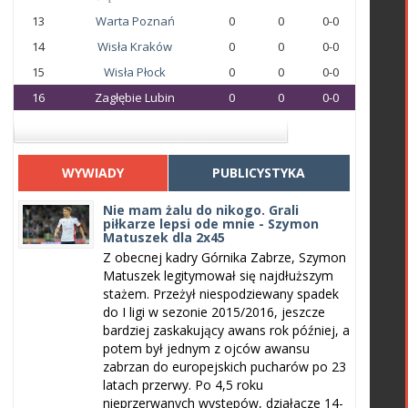
13
Warta Poznań
0
0
0-0
14
Wisła Kraków
0
0
0-0
15
Wisła Płock
0
0
0-0
16
Zagłębie Lubin
0
0
0-0
WYWIADY
PUBLICYSTYKA
Nie mam żalu do nikogo. Grali
piłkarze lepsi ode mnie - Szymon
Matuszek dla 2x45
Z obecnej kadry Górnika Zabrze, Szymon
Matuszek legitymował się najdłuższym
stażem. Przeżył niespodziewany spadek
do I ligi w sezonie 2015/2016, jeszcze
bardziej zaskakujący awans rok później, a
potem był jednym z ojców awansu
zabrzan do europejskich pucharów po 23
latach przerwy. Po 4,5 roku
nieprzerwanych występów, działacze 14-