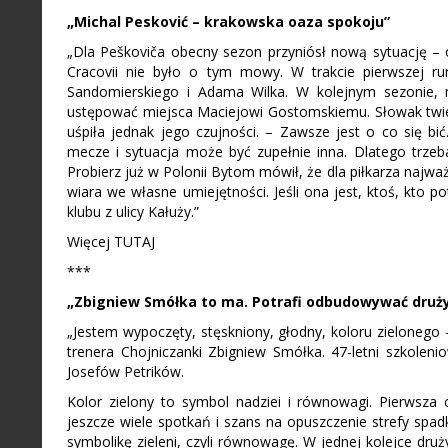
„Michal Pesković – krakowska oaza spokoju”
„Dla Peškoviča obecny sezon przyniósł nową sytuację 
Cracovii nie było o tym mowy. W trakcie pierwszej r
Sandomierskiego i Adama Wilka. W kolejnym sezonie, 
ustępować miejsca Maciejowi Gostomskiemu. Słowak twierdz
uśpiła jednak jego czujności. – Zawsze jest o co się b
mecze i sytuacja może być zupełnie inna. Dlatego trze
Probierz już w Polonii Bytom mówił, że dla piłkarza najważ
wiara we własne umiejętności. Jeśli ona jest, ktoś, kto p
klubu z ulicy Kałuży.”
Więcej TUTAJ
***
„Zbigniew Smółka to ma. Potrafi odbudowywać druż
„Jestem wypoczęty, stęskniony, głodny, koloru zielonego
trenera Chojniczanki Zbigniew Smółka. 47-letni szkoleni
Josefów Petrików.
Kolor zielony to symbol nadziei i równowagi. Pierwsz
jeszcze wiele spotkań i szans na opuszczenie strefy spa
symbolikę zieleni, czyli równowagę. W jednej kolejce dru