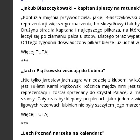
„Jakub Błaszczykowski – kapitan śpieszy na ratunek
„Kontuzja mięśnia przywodziciela, jakiej Błaszczykowsk
reprezentacji większego znaczenia, bo skrzydłowy i tak b
Drużyna straciła kapitana i najlepszego piłkarza, na k
leczył się po złamaniu palca u stopy. Dlatego teraz wyp
Od tego tygodnia doświadczony piłkarz bierze już udział w
Więcej TUTAJ
***
„Jach i Piątkowski wracają do Lubina”
„Nie tylko Jarosław Jach zagra w niedzielę z klubem, w 
jest 19-letni Kamil Piątkowski. Różnica między nimi jest 
reprezentacji i został sprzedany do Crystal Palace, a
szansy. Cały czas był klepany po plecach jako jeden z wi
ligowych rezerwach lubinian nie były szczytem jego marzeń
Więcej TUTAJ
***
„Lech Poznań narzeka na kalendarz”