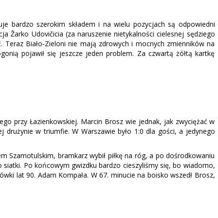
uje bardzo szerokim składem i na wielu pozycjach są odpowiedni
acja Žarko Udovičicia (za naruszenie nietykalności cielesnej sędziego
. Teraz Biało-Zieloni nie mają zdrowych i mocnych zmienników na
gonią pojawił się jeszcze jeden problem. Za czwartą żółtą kartkę
ego przy Łazienkowskiej. Marcin Brosz wie jednak, jak zwyciężać w
j drużynie w triumfie. W Warszawie było 1:0 dla gości, a jedynego
m Szamotulskim, bramkarz wybił piłkę na róg, a po dośrodkowaniu
 siatki. Po końcowym gwizdku bardzo cieszyliśmy się, bo wiadomo,
ówki lat 90. Adam Kompała. W 67. minucie na boisko wszedł Brosz,