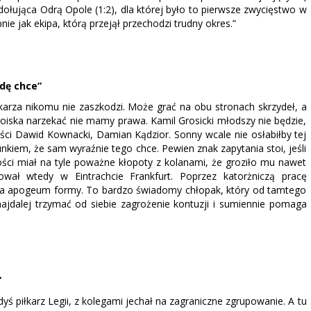
 dołująca Odrą Opole (1:2), dla której było to pierwsze zwycięstwo w
ie jak ekipa, którą przejął przechodzi trudny okres.”
wdę chce”
iłkarza nikomu nie zaszkodzi. Może grać na obu stronach skrzydeł, a
boiska narzekać nie mamy prawa. Kamil Grosicki młodszy nie będzie,
ści Dawid Kownacki, Damian Kądzior. Sonny wcale nie osłabiłby tej
unkiem, że sam wyraźnie tego chce. Pewien znak zapytania stoi, jeśli
ci miał na tyle poważne kłopoty z kolanami, że groziło mu nawet
ował wtedy w Eintrachcie Frankfurt. Poprzez katorżniczą pracę
chyba apogeum formy. To bardzo świadomy chłopak, który od tamtego
jdalej trzymać od siebie zagrożenie kontuzji i sumiennie pomaga
”
yś piłkarz Legii, z kolegami jechał na zagraniczne zgrupowanie. A tu