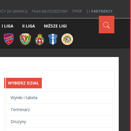
ACY ZA GRANICĄ
PIŁKA MŁODZIEŻOWA
TYPER
||
PARTNERZY
I LIGA
II LIGA
NIŻSZE LIGI
WYBIERZ DZIAŁ
Wyniki i tabela
Terminarz
Drużyny