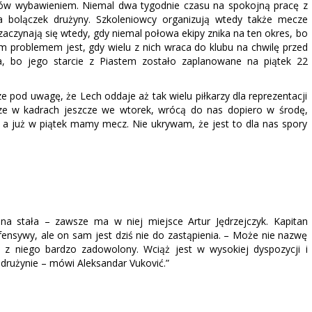
erów wybawieniem. Niemal dwa tygodnie czasu na spokojną pracę z
 bolączek drużyny. Szkoleniowcy organizują wtedy także mecze
czynają się wtedy, gdy niemal połowa ekipy znika na ten okres, bo
m problemem jest, gdy wielu z nich wraca do klubu na chwilę przed
 bo jego starcie z Piastem zostało zaplanowane na piątek 22
rze pod uwagę, że Lech oddaje aż tak wielu piłkarzy dla reprezentacji
ze w kadrach jeszcze we wtorek, wrócą do nas dopiero w środę,
 a już w piątek mamy mecz. Nie ukrywam, że jest to dla nas spory
dna stała – zawsze ma w niej miejsce Artur Jędrzejczyk. Kapitan
ensywy, ale on sam jest dziś nie do zastąpienia. – Może nie nazwę
 z niego bardzo zadowolony. Wciąż jest w wysokiej dyspozycji i
 drużynie – mówi Aleksandar Vuković.”