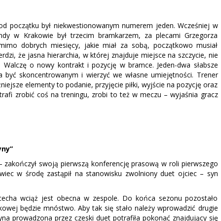
– od początku był niekwestionowanym numerem jeden. Wcześniej w
undy w Krakowie był trzecim bramkarzem, za plecami Grzegorza
mimo dobrych miesięcy, jakie miał za sobą, początkowo musiał
i, że jasna hierarchia, w której znajduje miejsce na szczycie, nie
ić. Walczę o nowy kontrakt i pozycję w bramce. Jeden-dwa słabsze
ba być skoncentrowanym i wierzyć we własne umiejętności. Trener
niejsze elementy to podanie, przyjęcie piłki, wyjście na pozycję oraz
otrafi zrobić coś na treningu, zrobi to też w meczu – wyjaśnia gracz
yny”
 – zakończył swoją pierwszą konferencję prasową w roli pierwszego
owiec w środę zastąpił na stanowisku zwolniony duet ojciec – syn
a cecha wciąż jest obecna w zespole. Do końca sezonu pozostało
dkowej będzie mnóstwo. Aby tak się stało należy wprowadzić drugie
żyna prowadzona przez czeski duet potrafiła pokonać znajdujący się