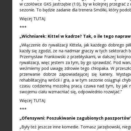
w czołówce GKS Jastrzębie (1:0), by w kolejnej przegrać z
sezonie. To będzie zadanie dla trenera Smółki, który podobn
Więcej TUTAJ
***
„Wichniarek: Kittel w kadrze? Tak, o ile tego napra
„Włączenie do rywalizacji Kittela, jak każdego dobrego p
każdy się zgodzi, że na nadmiar graczy w tych sektorach 
Przemysław Frankowski z przebłyskami, w dalszej kolejno
rywalizacji, więc jestem za tym, by go sprawdzić. Pod war
weźmiemy pod uwagę zdrowie tego chłopaka. W przeszłoś
przerwanie dobrze zapowiadającej się kariery. Występ
rehabilitacyjną wrócił i gra, a w tym sezonie osiągnął 
czasu codzienną mozolną pracą czuwa nad tym, by jak na
swojemu ciału wzmacniać się, odpowiednio rozwijać.”
Więcej TUTAJ
***
„Ofensywni: Poszukiwanie zagubionych paszportów
„Były też jeszcze inne komedie. Tomasz Jarzębowski, niegd