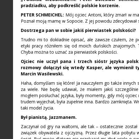
pradziadku, aby podkreślić polskie korzenie.
PETER SCHMEICHEL:
Mój ojciec Antoni, który zmarł w maju
Poznał moją mamę w Sopocie. Z jej powodu zdecydował si
Dostrzega pan w sobie jakiś pierwiastek polskości?
Trudno mi to dokładnie opisać, ale zawsze czułem, że p
etyki pracy różniłem się od moich duńskich znajomych
Chyba można to uznać za pierwiastek polskości.
Ojciec nie uczył pana i trzech sióstr języka po
rozmowy dołączył się wtedy Kasper, ale wymienił t
Marcin Wasilewski.
Haha, domyślam się które! Ja nauczyłem go także innych s
za wiele. Nie będę udawał, że miałem jakiś szczególnie
mogłem posłuchać języka, były momenty, gdy mój ojciec roz
trudem wyjechał, była zupełnie inna. Bardzo zamknięta. W
taki model życia.
Był pianistą. Jazzmanem.
Zaczynał od gry na waltorni, ale tak – ostatecznie został
związek obywatela z ojczyzną. Przez długie lata pobytu w
świat. Być może dlatego nie przekazał mi zbyt wiele o s