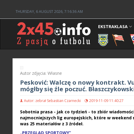
THURSDAY, 6 AUGUST 2026, 7:16:37 AM
EKSTRAKLASA
Autor zdjęcia: Własne
Pesković: Walczę o nowy kontrakt. V
mógłby się źle poczuć. Błaszczykows
Autor: zebrał Sebastian Czarnecki
2019-11-09 11:40:27
Sobotnia prasa - jak co tydzień - to zbiór wiadomości
najmocniejszych lig europejskich, które w weekend r
was 25 materiałów z 3 źródeł.
„PRZEGLĄD SPORTOWY”