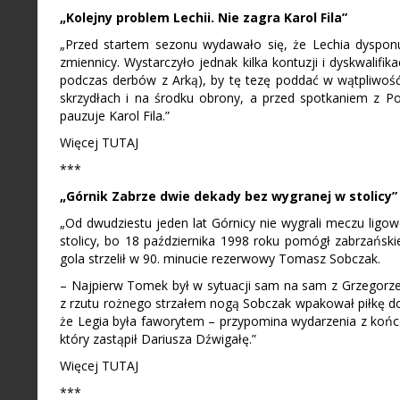
„Kolejny problem Lechii. Nie zagra Karol Fila”
„Przed startem sezonu wydawało się, że Lechia dyspon
zmiennicy. Wystarczyło jednak kilka kontuzji i dyskwalifik
podczas derbów z Arką), by tę tezę poddać w wątpliwość
skrzydłach i na środku obrony, a przed spotkaniem z Po
pauzuje Karol Fila.”
Więcej TUTAJ
***
„Górnik Zabrze dwie dekady bez wygranej w stolicy”
„Od dwudziestu jeden lat Górnicy nie wygrali meczu ligow
stolicy, bo 18 października 1998 roku pomógł zabrzańskie
gola strzelił w 90. minucie rezerwowy Tomasz Sobczak.
– Najpierw Tomek był w sytuacji sam na sam z Grzegorze
z rzutu rożnego strzałem nogą Sobczak wpakował piłkę do
że Legia była faworytem – przypomina wydarzenia z końc
który zastąpił Dariusza Dźwigałę.”
Więcej TUTAJ
***