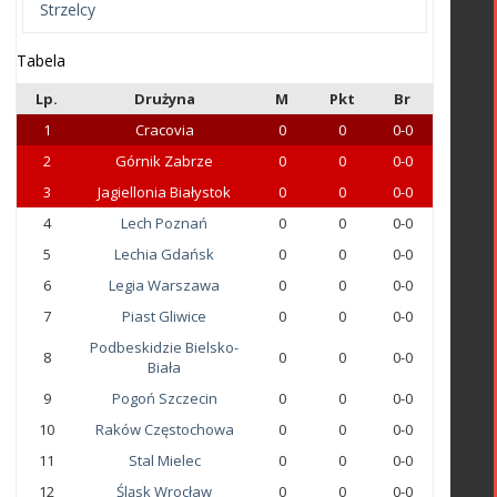
Strzelcy
Tabela
Lp.
Drużyna
M
Pkt
Br
1
Cracovia
0
0
0-0
2
Górnik Zabrze
0
0
0-0
3
Jagiellonia Białystok
0
0
0-0
4
Lech Poznań
0
0
0-0
5
Lechia Gdańsk
0
0
0-0
6
Legia Warszawa
0
0
0-0
7
Piast Gliwice
0
0
0-0
Podbeskidzie Bielsko-
8
0
0
0-0
Biała
9
Pogoń Szczecin
0
0
0-0
10
Raków Częstochowa
0
0
0-0
11
Stal Mielec
0
0
0-0
12
Śląsk Wrocław
0
0
0-0