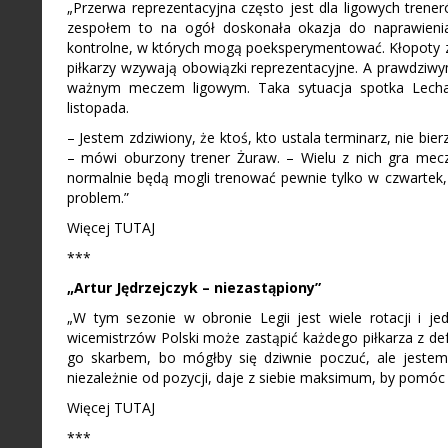
„Przerwa reprezentacyjna często jest dla ligowych tren
zespołem to na ogół doskonała okazja do naprawienia
kontrolne, w których mogą poeksperymentować. Kłopoty za
piłkarzy wzywają obowiązki reprezentacyjne. A prawdziwy
ważnym meczem ligowym. Taka sytuacja spotka Lecha,
listopada.
– Jestem zdziwiony, że ktoś, kto ustala terminarz, nie bie
– mówi oburzony trener Żuraw. – Wielu z nich gra mec
normalnie będą mogli trenować pewnie tylko w czwartek,
problem.”
Więcej TUTAJ
***
„Artur Jędrzejczyk – niezastąpiony”
„W tym sezonie w obronie Legii jest wiele rotacji i je
wicemistrzów Polski może zastąpić każdego piłkarza z def
go skarbem, bo mógłby się dziwnie poczuć, ale jestem
niezależnie od pozycji, daje z siebie maksimum, by pomóc
Więcej TUTAJ
***