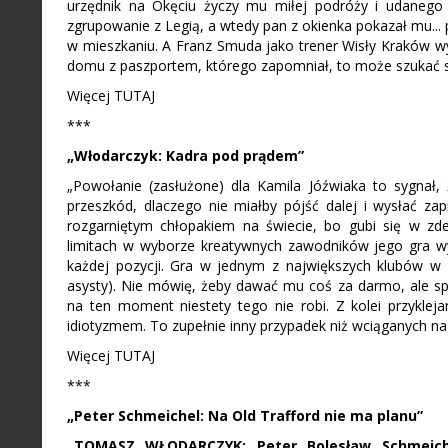
urzędnik na Okęciu życzy mu miłej podróży i udanego
zgrupowanie z Legią, a wtedy pan z okienka pokazał mu...
w mieszkaniu. A Franz Smuda jako trener Wisły Kraków wysy
domu z paszportem, którego zapomniał, to może szukać so
Więcej TUTAJ
***
„Włodarczyk: Kadra pod prądem”
„Powołanie (zasłużone) dla Kamila Jóźwiaka to sygnał,
przeszkód, dlaczego nie miałby pójść dalej i wysłać zapr
rozgarniętym chłopakiem na świecie, bo gubi się w zde
limitach w wyborze kreatywnych zawodników jego gra wy
każdej pozycji. Gra w jednym z największych klubów w 
asysty). Nie mówię, żeby dawać mu coś za darmo, ale spró
na ten moment niestety tego nie robi. Z kolei przykleja
idiotyzmem. To zupełnie inny przypadek niż wciąganych 
Więcej TUTAJ
***
„Peter Schmeichel: Na Old Trafford nie ma planu”
„TOMASZ WŁODARCZYK: Peter Bolesław Schmeiche