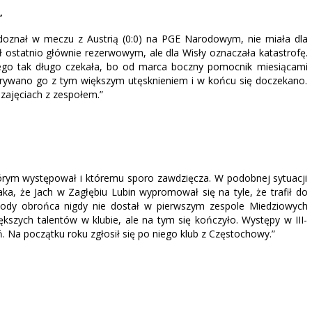
”
i doznał w meczu z Austrią (0:0) na PGE Narodowym, nie miała dla
ył ostatnio głównie rezerwowym, ale dla Wisły oznaczała katastrofę.
tórego tak długo czekała, bo od marca boczny pomocnik miesiącami
atrywano go z tym większym utęsknieniem i w końcu się doczekano.
 zajęciach z zespołem.”
którym występował i któremu sporo zawdzięcza. W podobnej sytuacji
taka, że Jach w Zagłębiu Lubin wypromował się na tyle, że trafił do
 młody obrońca nigdy nie dostał w pierwszym zespole Miedziowych
ększych talentów w klubie, ale na tym się kończyło. Występy w III-
. Na początku roku zgłosił się po niego klub z Częstochowy.”