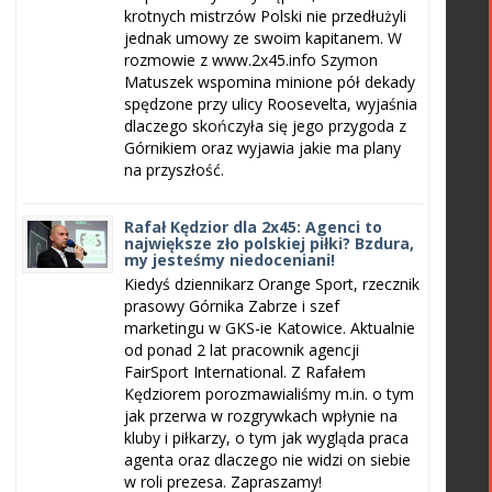
krotnych mistrzów Polski nie przedłużyli
jednak umowy ze swoim kapitanem. W
rozmowie z www.2x45.info Szymon
Matuszek wspomina minione pół dekady
spędzone przy ulicy Roosevelta, wyjaśnia
dlaczego skończyła się jego przygoda z
Górnikiem oraz wyjawia jakie ma plany
na przyszłość.
Rafał Kędzior dla 2x45: Agenci to
największe zło polskiej piłki? Bzdura,
my jesteśmy niedoceniani!
Kiedyś dziennikarz Orange Sport, rzecznik
prasowy Górnika Zabrze i szef
marketingu w GKS-ie Katowice. Aktualnie
od ponad 2 lat pracownik agencji
FairSport International. Z Rafałem
Kędziorem porozmawialiśmy m.in. o tym
jak przerwa w rozgrywkach wpłynie na
kluby i piłkarzy, o tym jak wygląda praca
agenta oraz dlaczego nie widzi on siebie
w roli prezesa. Zapraszamy!