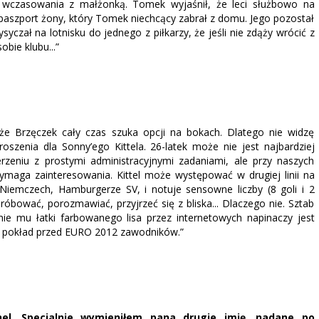
 wczasowania z małżonką. Tomek wyjaśnił, że leci służbowo na
 paszport żony, który Tomek niechcący zabrał z domu. Jego pozostał
czał na lotnisku do jednego z piłkarzy, że jeśli nie zdąży wrócić z
bie klubu...”
 że Brzęczek cały czas szuka opcji na bokach. Dlatego nie widzę
oszenia dla Sonny’ego Kittela. 26-latek może nie jest najbardziej
rzeniu z prostymi administracyjnymi zadaniami, ale przy naszych
maga zainteresowania. Kittel może występować w drugiej linii na
Niemczech, Hamburgerze SV, i notuje sensowne liczby (8 goli i 2
bować, porozmawiać, przyjrzeć się z bliska... Dlaczego nie. Sztab
nie mu łatki farbowanego lisa przez internetowych napinaczy jest
na pokład przed EURO 2012 zawodników.”
l. Specjalnie wymieniłem pana drugie imię, nadane po