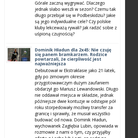
Górale zaczną wygrywać. Dlaczego
jednak słabo weszli w sezon? Czemu tak
długo przebijał się w Podbeskidziu? Jakie
są jego indywidualne cele? Czy polskie
kluby lekceważą rywali? Jak radzić sobie z
uśpioną czujnością?
Dominik Hładun dla 2x45: Nie czuję
się panem bramkarzem. Rodzice
powtarzali, że cierpliwość jest
najważniejsza
Debiutował w Ekstraklasie jako 21-latek,
gdy po zimowym okresie
przygotowawczym dużym zaufaniem
obdarzył go Mariusz Lewandowski. Długo
nie oddawał miejsca w składzie, jednak
późniejsze dwie kontuzje w odstępie pół
roku storpedowały możliwy transfer za
granicę i sprawiły, że musiał wszystko
budować od nowa. Dominik Hładun,
wychowanek Zagłębia Lubin, opowiada w
rozmowie z nami o tym, czy przyjąłby