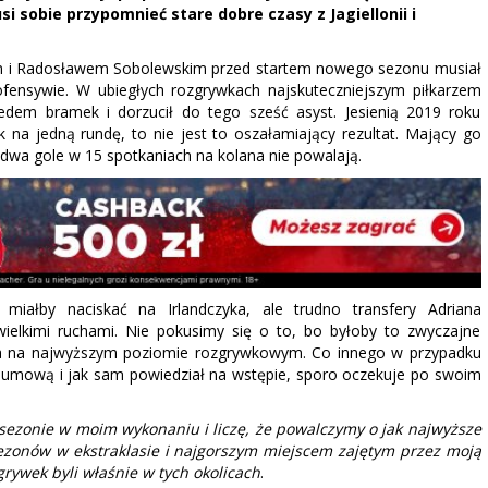
si sobie przypomnieć stare dobre czasy z Jagiellonii i
iem i Radosławem Sobolewskim przed startem nowego sezonu musiał
fensywie. W ubiegłych rozgrywkach najskuteczniejszym piłkarzem
edem bramek i dorzucił do tego sześć asyst. Jesienią 2019 roku
 na jedną rundę, to nie jest to oszałamiający rezultat. Mający go
bo dwa gole w 15 spotkaniach na kolana nie powalają.
 miałby naciskać na Irlandczyka, ale trudno transfery Adriana
elkimi ruchami. Nie pokusimy się o to, bo byłoby to zwyczajne
nia na najwyższym poziomie rozgrywkowym. Co innego w przypadku
ią umową i jak sam powiedział na wstępie, sporo oczekuje po swoim
ezonie w moim wykonaniu i liczę, że powalczymy o jak najwyższe
sezonów w ekstraklasie i najgorszym miejscem zajętym przez moją
rywek byli właśnie w tych okolicach
.