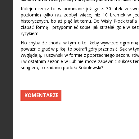
Kolejna rzecz to wspomniane już gole. 30-latek w swo
poziomie) tylko raz zdobył więcej niż 10 bramek w je
historycznych, bo aż pięć lat temu. Do Wisły Płock trafi
złapać formę i przypomnieć sobie jak strzelał gole w s
ryzykiem.
No chyba że chodzi w tym o to, żeby wywrzeć ogromną p
poważnie grać w piłkę, to potrafi góry przenosić. Sęk w t
wyglądają, Tuszyński w formie z poprzedniego sezonu równ
i w ostatnim sezonie w Lubinie może zapewnić sukces temu
snajpera, to zadaniu podoła Sobolewski?
KOMENTARZE