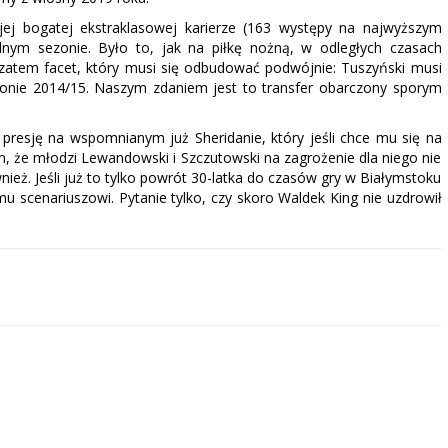
jej bogatej ekstraklasowej karierze (163 występy na najwyższym
dnym sezonie. Było to, jak na piłkę nożną, w odległych czasach
a zatem facet, który musi się odbudować podwójnie: Tuszyński musi
ezonie 2014/15. Naszym zdaniem jest to transfer obarczony sporym
resję na wspomnianym już Sheridanie, który jeśli chce mu się na
ym, że młodzi Lewandowski i Szczutowski na zagrożenie dla niego nie
ież. Jeśli już to tylko powrót 30-latka do czasów gry w Białymstoku
 scenariuszowi. Pytanie tylko, czy skoro Waldek King nie uzdrowił