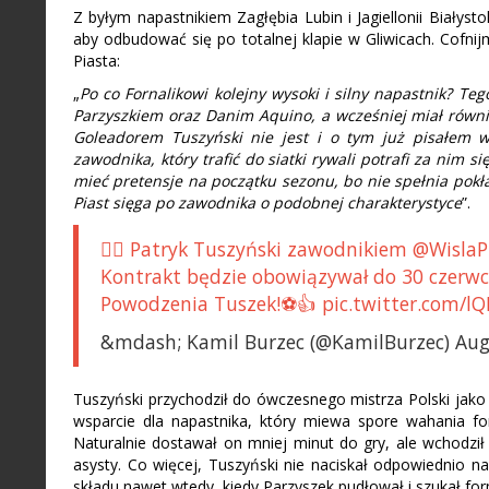
Z byłym napastnikiem Zagłębia Lubin i Jagiellonii Białyst
aby odbudować się po totalnej klapie w Gliwicach. Cofnij
Piasta:
„
Po co Fornalikowi kolejny wysoki i silny napastnik? Te
Parzyszkiem oraz Danim Aquino, a wcześniej miał równie
Goleadorem Tuszyński nie jest i o tym już pisałem w
zawodnika, który trafić do siatki rywali potrafi za nim 
mieć pretensje na początku sezonu, bo nie spełnia pokła
Piast sięga po zawodnika o podobnej charakterystyce
”.
✍🏻 Patryk Tuszyński zawodnikiem @WislaP
Kontrakt będzie obowiązywał do 30 czerwc
Powodzenia Tuszek!⚽️👍 pic.twitter.com/l
&mdash; Kamil Burzec (@KamilBurzec) Aug
Tuszyński przychodził do ówczesnego mistrza Polski jako
wsparcie dla napastnika, który miewa spore wahania form
Naturalnie dostawał on mniej minut do gry, ale wchodził 
asysty. Co więcej, Tuszyński nie naciskał odpowiednio na
składu nawet wtedy, kiedy Parzyszek pudłował i szukał fo