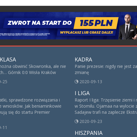
KLASA
KADRA
można obwinić Skowronka, ale nie
Panie prezesie: nigdy nie jest 
ech… Górnik 0:0 Wisła Kraków
zmianę
9-25
2020-09-13
I LIGA
tki, sprawdzone rozwiązania i
Raport I liga: Trzęsienie ziemi 
e wniosków. Jak beniaminkowie
w Stomilu. Ojamaa na wylocie 
ują się do startu Premier
Sadajew trafi na zaplecze Ekstr
2020-09-23
9-11
HISZPANIA