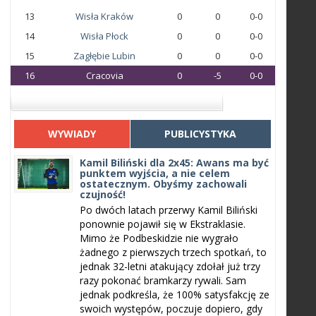
13
Wisła Kraków
0
0
0-0
14
Wisła Płock
0
0
0-0
15
Zagłębie Lubin
0
0
0-0
16
Cracovia
0
-5
0-0
WYWIADY
PUBLICYSTYKA
Kamil Biliński dla 2x45: Awans ma być
punktem wyjścia, a nie celem
ostatecznym. Obyśmy zachowali
czujność!
Po dwóch latach przerwy Kamil Biliński
ponownie pojawił się w Ekstraklasie.
Mimo że Podbeskidzie nie wygrało
żadnego z pierwszych trzech spotkań, to
jednak 32-letni atakujący zdołał już trzy
razy pokonać bramkarzy rywali. Sam
jednak podkreśla, że 100% satysfakcję ze
swoich występów, poczuje dopiero, gdy