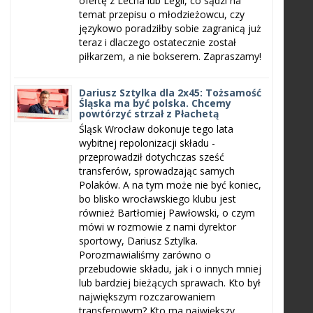
ofertę z Lecha lub Legii, co sądzi na
temat przepisu o młodzieżowcu, czy
językowo poradziłby sobie zagranicą już
teraz i dlaczego ostatecznie został
piłkarzem, a nie bokserem. Zapraszamy!
Dariusz Sztylka dla 2x45: Tożsamość
Śląska ma być polska. Chcemy
powtórzyć strzał z Płachetą
Śląsk Wrocław dokonuje tego lata
wybitnej repolonizacji składu -
przeprowadził dotychczas sześć
transferów, sprowadzając samych
Polaków. A na tym może nie być koniec,
bo blisko wrocławskiego klubu jest
również Bartłomiej Pawłowski, o czym
mówi w rozmowie z nami dyrektor
sportowy, Dariusz Sztylka.
Porozmawialiśmy zarówno o
przebudowie składu, jak i o innych mniej
lub bardziej bieżących sprawach. Kto był
największym rozczarowaniem
transferowym? Kto ma największy