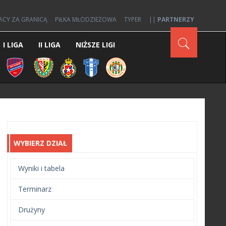
ACY ZA GRANICĄ
PIŁKA MŁODZIEŻOWA
TYPER
||
PARTNERZY
I LIGA
II LIGA
NIŻSZE LIGI
WYBIERZ DZIAŁ
Wyniki i tabela
Terminarz
Drużyny