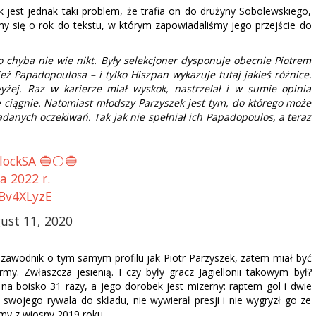
ok jest jednak taki problem, że trafia on do drużyny Sobolewskiego,
my się o rok do tekstu, w którym zapowiadaliśmy jego przejście do
go chyba nie wie nikt. Były selekcjoner dysponuje obecnie Piotrem
ż Papadopoulosa – i tylko Hiszpan wykazuje tutaj jakieś różnice.
yżej. Raz w karierze miał wyskok, nastrzelał i w sumie opinia
się ciągnie. Natomiast młodszy Parzyszek jest tym, do którego może
danych oczekiwań. Tak jak nie spełniał ich Papadopoulos, a teraz
lockSA 🔵⚪️🔵
a 2022 r.
QBv4XLyzE
ust 11, 2020
 zawodnik o tym samym profilu jak Piotr Parzyszek, zatem miał być
y. Zwłaszcza jesienią. I czy były gracz Jagiellonii takowym był?
na boisko 31 razy, a jego dorobek jest mizerny: raptem gol i dwie
 swojego rywala do składu, nie wywierał presji i nie wygryzł go ze
rmy z wiosny 2019 roku.