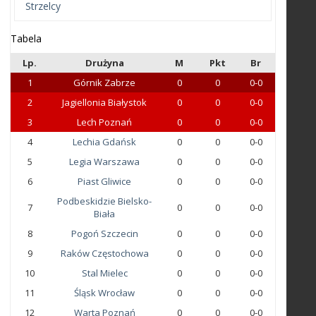
Strzelcy
Tabela
Lp.
Drużyna
M
Pkt
Br
1
Górnik Zabrze
0
0
0-0
2
Jagiellonia Białystok
0
0
0-0
3
Lech Poznań
0
0
0-0
4
Lechia Gdańsk
0
0
0-0
5
Legia Warszawa
0
0
0-0
6
Piast Gliwice
0
0
0-0
Podbeskidzie Bielsko-
7
0
0
0-0
Biała
8
Pogoń Szczecin
0
0
0-0
9
Raków Częstochowa
0
0
0-0
10
Stal Mielec
0
0
0-0
11
Śląsk Wrocław
0
0
0-0
12
Warta Poznań
0
0
0-0