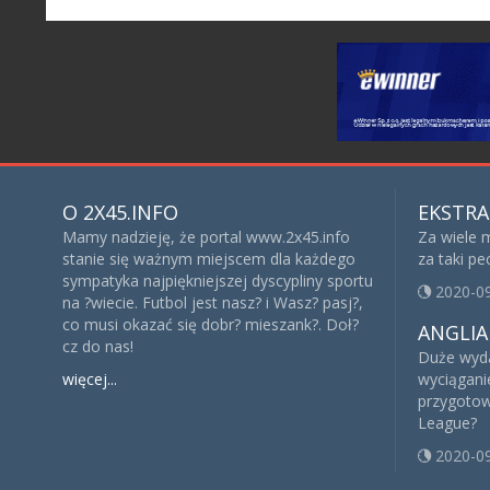
O 2X45.INFO
EKSTRA
Mamy nadzieję, że portal www.2x45.info
Za wiele 
stanie się ważnym miejscem dla każdego
za taki p
sympatyka najpiękniejszej dyscypliny sportu
2020-0
na ?wiecie. Futbol jest nasz? i Wasz? pasj?,
co musi okazać się dobr? mieszank?. Doł?
ANGLIA
cz do nas!
Duże wyda
więcej...
wyciągani
przygotow
League?
2020-0