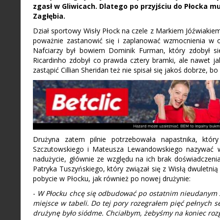
zgasł w Gliwicach. Dlatego po przyjściu do Płocka mu
Zagłębia.
Dział sportowy Wisły Płock na czele z Markiem Jóźwiak
poważnie zastanowić się i zaplanować wzmocnienia w o
Nafciarzy był bowiem Dominik Furman, który zdobył si
Ricardinho zdobył co prawda cztery bramki, ale nawet jak
zastąpić Cillian Sheridan też nie spisał się jakoś dobrze, 
Drużyna zatem pilnie potrzebowała napastnika, który
Szczutowskiego i Mateusza Lewandowskiego nazywać wi
nadużycie, głównie ze względu na ich brak doświadcze
Patryka Tuszyńskiego, który związał się z Wisłą dwuletn
pobycie w Płocku, jak również po nowej drużynie:
-
W Płocku chcę się odbudować po ostatnim nieudanym s
miejsce w tabeli. Do tej pory rozegrałem pięć pełnych 
drużynę było siódme. Chciałbym, żebyśmy na koniec rozg