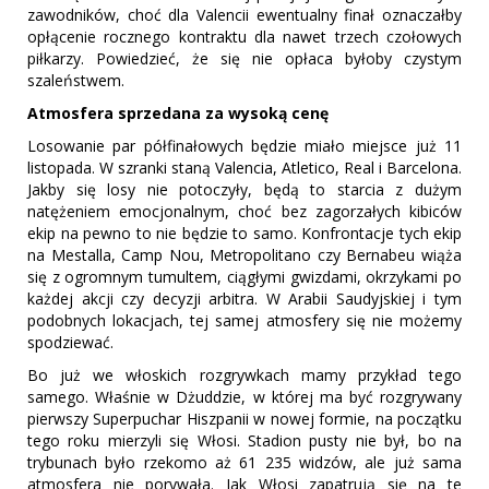
zawodników, choć dla Valencii ewentualny finał oznaczałby
opłącenie rocznego kontraktu dla nawet trzech czołowych
piłkarzy. Powiedzieć, że się nie opłaca byłoby czystym
szaleństwem.
Atmosfera sprzedana za wysoką cenę
Losowanie par półfinałowych będzie miało miejsce już 11
listopada. W szranki staną Valencia, Atletico, Real i Barcelona.
Jakby się losy nie potoczyły, będą to starcia z dużym
natężeniem emocjonalnym, choć bez zagorzałych kibiców
ekip na pewno to nie będzie to samo. Konfrontacje tych ekip
na Mestalla, Camp Nou, Metropolitano czy Bernabeu wiąża
się z ogromnym tumultem, ciągłymi gwizdami, okrzykami po
każdej akcji czy decyzji arbitra. W Arabii Saudyjskiej i tym
podobnych lokacjach, tej samej atmosfery się nie możemy
spodziewać.
Bo już we włoskich rozgrywkach mamy przykład tego
samego. Właśnie w Dżuddzie, w której ma być rozgrywany
pierwszy Superpuchar Hiszpanii w nowej formie, na początku
tego roku mierzyli się Włosi. Stadion pusty nie był, bo na
trybunach było rzekomo aż 61 235 widzów, ale już sama
atmosfera nie porywała. Jak Włosi zapatrują się na te