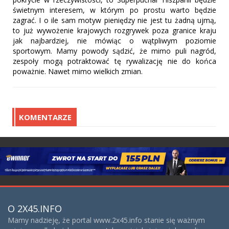
świetnym interesem, w którym po prostu warto będzie
zagrać. I o ile sam motyw pieniędzy nie jest tu żadną ujmą,
to już wywożenie krajowych rozgrywek poza granice kraju
jak najbardziej, nie mówiąc o wątpliwym poziomie
sportowym. Mamy powody sądzić, że mimo puli nagród,
zespoły mogą potraktować tę rywalizację nie do końca
poważnie. Nawet mimo wielkich zmian.
KOMENTARZE
O 2X45.INFO
Mamy nadzieję, że portal www.2x45.info stanie się ważnym