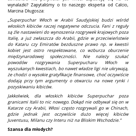
wynalazki? Zapytaliśmy o to naszego eksperta od Calcio,
Marcina Długosza:
„Superpuchar Włoch w Arabii Saudyjskiej budzi wśród
włoskich kibiców raczej negatywne odczucia. Fani z reguły
są źle nastawieni do wynoszenia rozgrywek krajowych poza
Italię, a już zwłaszcza do Arabii, gdzie w przeciwieństwie
do Kataru czy Emiratów bezduszne prawo np. w kwestii
kobiet jest ostro respektowane, co wzburza oburzenie
międzynarodowej społeczności. Nie należy szukać
powodów rozgrywania Superpucharu Włoch w
wyszukanych kwestiach, bo nawet władze ligi nie ukrywają,
że chodzi o wysokie gratyfikacje finansowe, choć oczywiście
dodają przy tym argumenty o otwarciu na nowe rynki i
pozyskiwaniu kibiców.
Jakkolwiek, dla włoskich kibiców Superpuchar poza
granicami Italii to nic nowego. Dokąd nie odbywał się on w
Katarze czy Arabii, Włosi często rozgrywali go w Chinach,
gdzie jednak jest oczywiście dużo więcej kibiców
Juventusu, Milanu czy Interu niż na Bliskim Wschodzie.”
Szansa dla młodych?