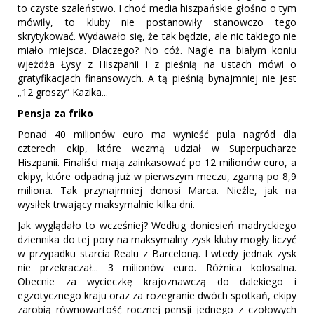
to czyste szaleństwo. I choć media hiszpańskie głośno o tym
mówiły, to kluby nie postanowiły stanowczo tego
skrytykować. Wydawało się, że tak będzie, ale nic takiego nie
miało miejsca. Dlaczego? No cóż. Nagle na białym koniu
wjeżdża Łysy z Hiszpanii i z pieśnią na ustach mówi o
gratyfikacjach finansowych. A tą pieśnią bynajmniej nie jest
„12 groszy” Kazika...
Pensja za friko
Ponad 40 milionów euro ma wynieść pula nagród dla
czterech ekip, które wezmą udział w Superpucharze
Hiszpanii. Finaliści mają zainkasować po 12 milionów euro, a
ekipy, które odpadną już w pierwszym meczu, zgarną po 8,9
miliona. Tak przynajmniej donosi Marca. Nieźle, jak na
wysiłek trwający maksymalnie kilka dni.
Jak wyglądało to wcześniej? Według doniesień madryckiego
dziennika do tej pory na maksymalny zysk kluby mogły liczyć
w przypadku starcia Realu z Barceloną. I wtedy jednak zysk
nie przekraczał... 3 milionów euro. Różnica kolosalna.
Obecnie za wycieczkę krajoznawczą do dalekiego i
egzotycznego kraju oraz za rozegranie dwóch spotkań, ekipy
zarobią równowartość rocznej pensji jednego z czołowych