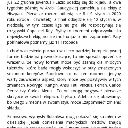
Już 22 grudnia Juventus i Lazio udadzą się do Rijadu, a dwa
tygodnie później w Arabii Saudyjskiej zameldują się ekipy z
Hiszpanii. Pierwsze mecze odbędą się 8 i 9 stycznia 2020
roku (środa i czwartek), a finał odbędzie się 12 stycznia, w
niedzielę. W tym czasie liga nie gra, ale rozpoczynają się
rozgrywki Copa del Rey. Byłby to moment odpoczynku dla
największych ekip, no ale można już o nim zapomnieć. Pary
półfinałowe poznamy już 11 listopada.
I choć wzniesienie pucharu w nieco bardziej kompetetywnej
formie będzie na pewno kuszące, to nie sposób oprzeć się
wrażeniu, że nowy format może być szansą dla młodych
talentów, które będą mogły wskoczyć w buty zmęczonych
sezonem kolegów. Sportowo to na ten moment jedyny
warty zauważenia aspekt, który może być pozytywny w tych
zmianach. Rodrygo, Kangin, Ansu Fati, Vincius, Ferran, Carlos
Perez czy Carles Alena... To oni mogą odgrywać pierwsze
skrzypce w swoich ekipach. I tylko o Atletico się obawiamy,
bo Diego Simeone w swoim stylu może „zapomnieć” zmienić
składu.
Finansowo wymysły Rubialesa mogą okazać się strzałem w
dziesiątkę. Jeżeli doniesienia madryckich mediów znajdą
pokrycie w rzeczywistości, to Superpuchar Hiszpanii będzie