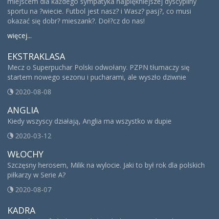
miejscem dla każdego sympatyka najpiękniejszej dyscypliny
sportu na ?wiecie. Futbol jest nasz? i Wasz? pasj?, co musi
okazać się dobr? mieszank?. Doł?cz do nas!
więcej...
EKSTRAKLASA
Mecz o Superpuchar Polski odwołany. PZPN tłumaczy się
startem nowego sezonu i pucharami, ale wyszło dziwnie
2020-08-08
ANGLIA
Kiedy wszyscy działają, Anglia ma wszystko w dupie
2020-03-12
WŁOCHY
Szczęsny herosem, Milik na wylocie. Jaki to był rok dla polskich
piłkarzy w Serie A?
2020-08-07
KADRA