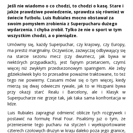
Jeśli nie wiadomo o co chodzi, to chodzi o kasę. Stare i
jakże prawdziwe powiedzenie, sprawdza się również w
świecie futbolu. Luis Rubiales mocno obstawał za
swoim pomysłem zrobienia z Superpucharu dużego
wydarzenia. I chyba zrobił. Tylko że nie o sport w tym
wszystkim chodzi, a o pieniądze.
Umówmy się, każdy Superpuchar, czy krajowy, czy Europy,
ma prestiż marginalny. Oczywiście, zazwyczaj odbywający się
na starcie sezonu mecz (czy dwumecz, jak bywa w
niektórych przypadkach), jest fajnym przetarciem, czymś
więcej niż zwykłym przedsezonowym sparingiem. Ale żeby
gdziekolwiek było to przesadnie poważnie traktowane, to też
tego nie powiemy. Czasami mówi się o tym więcej, kiedy
mierzą się dwaj odwieczni rywale, jak to w Hiszpanii bywa
przy okazji starć Realu i Barcelony, ale i Klasyk w
Superpucharze nie grzeje tak, jak taka sama konfrontacja w
lidze.
Luis Rubiales zapragnął odmienić oblicze tych rozgrywek i
postawić na formułę Final Four. Pisaliśmy już o tym, że
przeniesienie tego pucharu na styczeń i wyeksportowanie
czterech czołowych drużyn w kraju daleko poza jego granice,