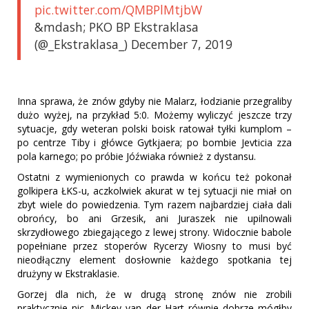
pic.twitter.com/QMBPlMtjbW
&mdash; PKO BP Ekstraklasa
(@_Ekstraklasa_) December 7, 2019
Inna sprawa, że znów gdyby nie Malarz, łodzianie przegraliby
dużo wyżej, na przykład 5:0. Możemy wyliczyć jeszcze trzy
sytuacje, gdy weteran polski boisk ratował tyłki kumplom –
po centrze Tiby i główce Gytkjaera; po bombie Jevticia zza
pola karnego; po próbie Jóźwiaka również z dystansu.
Ostatni z wymienionych co prawda w końcu też pokonał
golkipera ŁKS-u, aczkolwiek akurat w tej sytuacji nie miał on
zbyt wiele do powiedzenia. Tym razem najbardziej ciała dali
obrońcy, bo ani Grzesik, ani Juraszek nie upilnowali
skrzydłowego zbiegającego z lewej strony. Widocznie babole
popełniane przez stoperów Rycerzy Wiosny to musi być
nieodłączny element dosłownie każdego spotkania tej
drużyny w Ekstraklasie.
Gorzej dla nich, że w drugą stronę znów nie zrobili
praktycznie nic. Mickey van der Hart równie dobrze mógłby