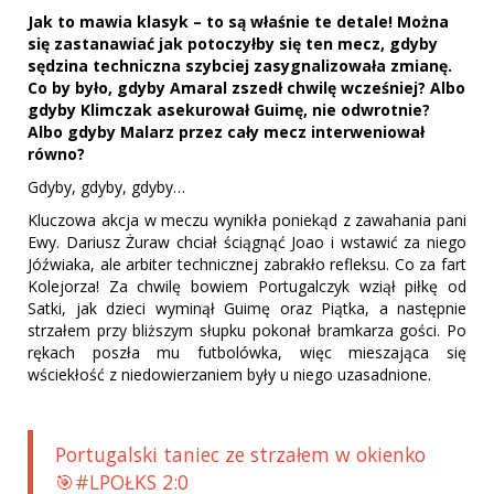
Jak to mawia klasyk – to są właśnie te detale! Można
się zastanawiać jak potoczyłby się ten mecz, gdyby
sędzina techniczna szybciej zasygnalizowała zmianę.
Co by było, gdyby Amaral zszedł chwilę wcześniej? Albo
gdyby Klimczak asekurował Guimę, nie odwrotnie?
Albo gdyby Malarz przez cały mecz interweniował
równo?
Gdyby, gdyby, gdyby…
Kluczowa akcja w meczu wynikła poniekąd z zawahania pani
Ewy. Dariusz Żuraw chciał ściągnąć Joao i wstawić za niego
Jóźwiaka, ale arbiter technicznej zabrakło refleksu. Co za fart
Kolejorza! Za chwilę bowiem Portugalczyk wziął piłkę od
Satki, jak dzieci wyminął Guimę oraz Piątka, a następnie
strzałem przy bliższym słupku pokonał bramkarza gości. Po
rękach poszła mu futbolówka, więc mieszająca się
wściekłość z niedowierzaniem były u niego uzasadnione.
Portugalski taniec ze strzałem w okienko
🎯#LPOŁKS 2:0