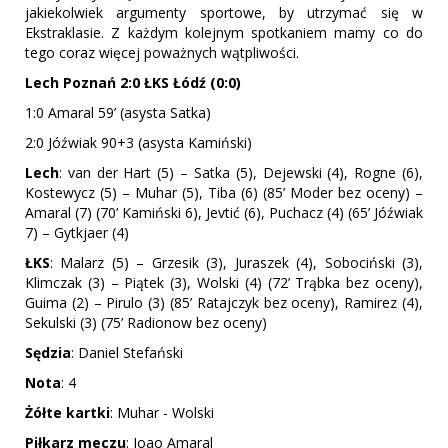
jakiekolwiek argumenty sportowe, by utrzymać się w
Ekstraklasie. Z każdym kolejnym spotkaniem mamy co do
tego coraz więcej poważnych wątpliwości.
Lech Poznań 2:0 ŁKS Łódź (0:0)
1:0 Amaral 59’ (asysta Satka)
2:0 Jóźwiak 90+3 (asysta Kamiński)
Lech
: van der Hart (5) – Satka (5), Dejewski (4), Rogne (6),
Kostewycz (5) – Muhar (5), Tiba (6) (85’ Moder bez oceny) –
Amaral (7) (70’ Kamiński 6), Jevtić (6), Puchacz (4) (65’ Jóźwiak
7) – Gytkjaer (4)
ŁKS
: Malarz (5) – Grzesik (3), Juraszek (4), Sobociński (3),
Klimczak (3) – Piątek (3), Wolski (4) (72’ Trąbka bez oceny),
Guima (2) – Pirulo (3) (85’ Ratajczyk bez oceny), Ramirez (4),
Sekulski (3) (75’ Radionow bez oceny)
Sędzia
: Daniel Stefański
Nota
: 4
Żółte kartki
: Muhar - Wolski
Piłkarz meczu
: Joao Amaral