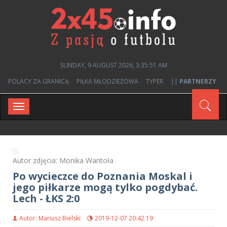
SUNDAY, 9 AUGUST 2026, 3:35:51 AM
POLACY ZA GRANICĄ
PIŁKA MŁODZIEŻOWA
TYPER
||
PARTNERZY
Toggle
navigation
Autor zdjęcia: Monika Wantoła
Po wycieczce do Poznania Moskal i
jego piłkarze mogą tylko pogdybać.
Lech - ŁKS 2:0
Autor: Mariusz Bielski
2019-12-07 20:42:19