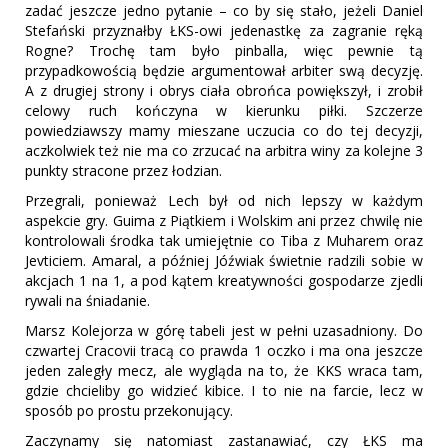
zadać jeszcze jedno pytanie – co by się stało, jeżeli Daniel
Stefański przyznałby ŁKS-owi jedenastkę za zagranie ręką
Rogne? Trochę tam było pinballa, więc pewnie tą
przypadkowością będzie argumentował arbiter swą decyzję.
A z drugiej strony i obrys ciała obrońca powiększył, i zrobił
celowy ruch kończyna w kierunku piłki. Szczerze
powiedziawszy mamy mieszane uczucia co do tej decyzji,
aczkolwiek też nie ma co zrzucać na arbitra winy za kolejne 3
punkty stracone przez łodzian.
Przegrali, ponieważ Lech był od nich lepszy w każdym
aspekcie gry. Guima z Piątkiem i Wolskim ani przez chwilę nie
kontrolowali środka tak umiejętnie co Tiba z Muharem oraz
Jevticiem. Amaral, a później Jóźwiak świetnie radzili sobie w
akcjach 1 na 1, a pod kątem kreatywności gospodarze zjedli
rywali na śniadanie.
Marsz Kolejorza w górę tabeli jest w pełni uzasadniony. Do
czwartej Cracovii tracą co prawda 1 oczko i ma ona jeszcze
jeden zaległy mecz, ale wygląda na to, że KKS wraca tam,
gdzie chcieliby go widzieć kibice. I to nie na farcie, lecz w
sposób po prostu przekonujący.
Zaczynamy się natomiast zastanawiać, czy ŁKS ma