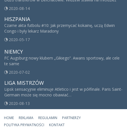
2020-08-14
HISZPANIA
Czarne akta futbolu #10: Jak przemycać kokainę, uczą Edwin
Congo i były lekarz Maradony
2020-05-17
NIEMCY
FC Augsburg nowy klubem „Gikiego”. Awans sportowy, ale cele
te same
2020-07-02
LIGA MISTRZÓW
Lipsk sensacyjnie eliminuje Atletico i jest w półfinale. Paris Saint-
Germain może się mocno obawiać…
2020-08-13
HOME
REKLAMA
REGULAMIN
PARTNERZY
POLITYKA PRYWATNOŚCI
KONTAKT