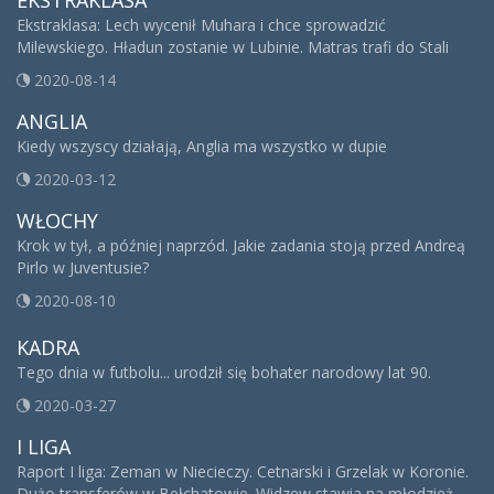
EKSTRAKLASA
Ekstraklasa: Lech wycenił Muhara i chce sprowadzić
Milewskiego. Hładun zostanie w Lubinie. Matras trafi do Stali
2020-08-14
ANGLIA
Kiedy wszyscy działają, Anglia ma wszystko w dupie
2020-03-12
WŁOCHY
Krok w tył, a później naprzód. Jakie zadania stoją przed Andreą
Pirlo w Juventusie?
2020-08-10
KADRA
Tego dnia w futbolu... urodził się bohater narodowy lat 90.
2020-03-27
I LIGA
Raport I liga: Zeman w Niecieczy. Cetnarski i Grzelak w Koronie.
Dużo transferów w Bełchatowie. Widzew stawia na młodzież