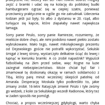
zejść z bramki i udać się na kolację do pobliskiej budki
hamburgerami ogrzać się w ciepłej szatni, ponieważ
przeciwnicy praktycznie w ogóle go nie zatrudniali. Uderzenia
łodzian jeśli już były, to albo z dystansu w 20. rząd, albo
turlające się kapcie, które złapałaby nawet największa
łamaga.
Sorry panie Pirulo, sorry panie Ramirezie, rozumiemy, że
mieliście dobre chęci, ale nimi podobno nawet piekło zostało
wybrukowane. Mało tego, nawet mikołajkowego prezentu
od Dejewskiego goście nie potrafili wykorzystać. Sekulski
śmigał z lewej strony, wystarczyło delikatnie ściąć do lewej i
łupnąć w kierunku bramki. A co zrobił napastnik? Wypuścił
futbolówkę na 2km przed siebie, więc Rogne na luzie
zażegnał niebezpieczeństwo. Może chciał być fair i
zmarnował tę doskonałą okazję w ramach solidarności z
Tibą, który parę minut wcześniej skiepścił patelnię od
Amarala. Desperację Moskala tylko podkreśliło to, jakie
zmiany zrobił. 16-letni Ratajczyk zmienił Pirulo i tyle żeśmy
go widzieli, z kolei za Sekulskiego wszedł Radionow, który też
w żaden sposób nie pomógł.
Chociaż, a propos wcześniejszej gdybylogii, warto chyba