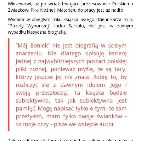
Widzewowi, aż po wciąż trwające prezesowanie Polskiemu
Związkowi Piłki Nożnej. Materiału do pracy jest aż nadto.
Wydana w ubiegłym roku książka byłego dziennikarza m.in.
“Gazety Wyborczej” Jacka Sarzało, nie jest w żadnym
wypadku klasyczną biografią.
“Mój Boniek” nie jest biografią w ścisłym
znaczeniu. Nie dlatego opisuję karierę
jednej z najwybitniejszych postaci polskiej
piłki nożnej, ponieważ myślę, że są tacy,
którzy jeszcze jej nie znają. Robię to, by
rozliczyć się z dawnym idolem. Jego i
swoją przeszłością. Ta książka będzie
subiektywna, tak jak subiektywna jest
pamięć. Mogę napisać tylko o tym, co sam
przeżyłem, mam tylko dwoje świadków -
to moje oczy - pisze we wstępie autor.
Takie podejście do tematu mogło być ciekawe, ale z miejsca