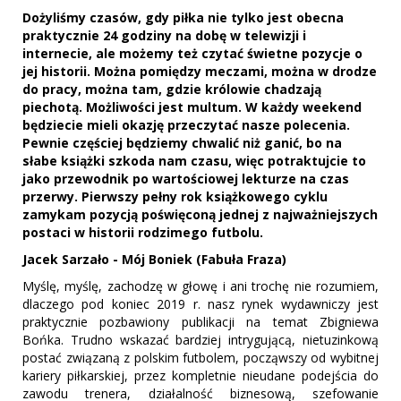
Dożyliśmy czasów, gdy piłka nie tylko jest obecna
praktycznie 24 godziny na dobę w telewizji i
internecie, ale możemy też czytać świetne pozycje o
jej historii. Można pomiędzy meczami, można w drodze
do pracy, można tam, gdzie królowie chadzają
piechotą. Możliwości jest multum. W każdy weekend
będziecie mieli okazję przeczytać nasze polecenia.
Pewnie częściej będziemy chwalić niż ganić, bo na
słabe książki szkoda nam czasu, więc potraktujcie to
jako przewodnik po wartościowej lekturze na czas
przerwy. Pierwszy pełny rok książkowego cyklu
zamykam pozycją poświęconą jednej z najważniejszych
postaci w historii rodzimego futbolu.
Jacek Sarzało - Mój Boniek (Fabuła Fraza)
Myślę, myślę, zachodzę w głowę i ani trochę nie rozumiem,
dlaczego pod koniec 2019 r. nasz rynek wydawniczy jest
praktycznie pozbawiony publikacji na temat Zbigniewa
Bońka. Trudno wskazać bardziej intrygującą, nietuzinkową
postać związaną z polskim futbolem, począwszy od wybitnej
kariery piłkarskiej, przez kompletnie nieudane podejścia do
zawodu trenera, działalność biznesową, szefowanie