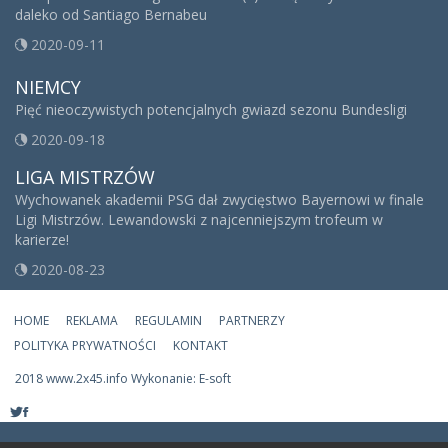
daleko od Santiago Bernabeu
2020-09-11
NIEMCY
Pięć nieoczywistych potencjalnych gwiazd sezonu Bundesligi
2020-09-18
LIGA MISTRZÓW
Wychowanek akademii PSG dał zwycięstwo Bayernowi w finale
Ligi Mistrzów. Lewandowski z najcenniejszym trofeum w
karierze!
2020-08-23
HOME
REKLAMA
REGULAMIN
PARTNERZY
POLITYKA PRYWATNOŚCI
KONTAKT
2018 www.2x45.info Wykonanie: E-soft