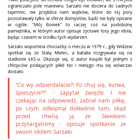
ograniczało pole manewru. Sarzało nie dociera do żadnych
tajemnic, nie przybliża nam wątków, które do tej pory
pozostawały tylko w sferze domysłów, bądź nie były opisane
w ogóle. “Mój Boniek” to raczej coś na podobiznę
pamiętnika, w którym autor opisuje życiowe losy jego idola,
będąc czasem w środku tych wydarzeń.
Sarzało wspomina chociażby o meczu w 1979 r., gdy Widzew
spotkał się ze Stalą Mielec, a batalia rozgrywała się na
stadionie ŁKS-u. Okazuje się, iż autor książki był jednym z
chłopców podających piłki! No i nietęgo mu się wówczas
dostało.
“Co wy odpierdalacie?! Po chuj się, kurwa,
śpieszycie?!” - zapytał zwięźle. I nie
czekając na odpowiedź, zabrał nam piłkę,
po czym odkopnął dokładnie tam, skąd
przed chwilą ją ze Sławkiem
przytargaliśmy - opisuje spotkanie ze
swoim idolem Sarzało.