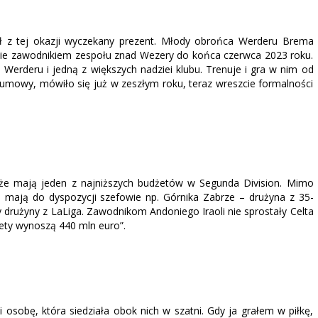
ał z tej okazji wyczekany prezent. Młody obrońca Werderu Brema
dzie zawodnikiem zespołu znad Wezery do końca czerwca 2023 roku.
Werderu i jedną z większych nadziei klubu. Trenuje i gra w nim od
 umowy, mówiło się już w zeszłym roku, teraz wreszcie formalności
że mają jeden z najniższych budżetów w Segunda Division. Mimo
 mają do dyspozycji szefowie np. Górnika Zabrze – drużyna z 35-
y drużyny z LaLiga. Zawodnikom Andoniego Iraoli nie sprostały Celta
udżety wynoszą 440 mln euro”.
 i osobę, która siedziała obok nich w szatni. Gdy ja grałem w piłkę,