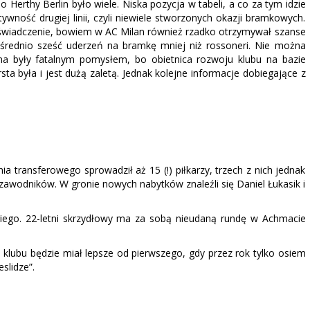
 Herthy Berlin było wiele. Niska pozycja w tabeli, a co za tym idzie
ywność drugiej linii, czyli niewiele stworzonych okazji bramkowych.
 doświadczenie, bowiem w AC Milan również rzadko otrzymywał szanse
 średnio sześć uderzeń na bramkę mniej niż rossoneri. Nie można
ina były fatalnym pomysłem, bo obietnica rozwoju klubu na bazie
 była i jest dużą zaletą. Jednak kolejne informacje dobiegające z
a transferowego sprowadził aż 15 (!) piłkarzy, trzech z nich jednak
 zawodników. W gronie nowych nabytków znaleźli się Daniel Łukasik i
giego. 22-letni skrzydłowy ma za sobą nieudaną rundę w Achmacie
go klubu będzie miał lepsze od pierwszego, gdy przez rok tylko osiem
slidze”.