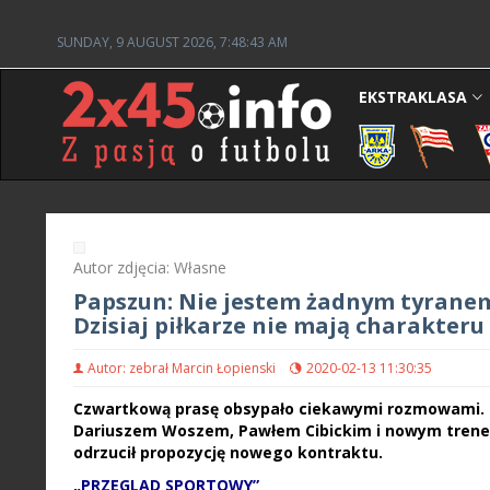
SUNDAY, 9 AUGUST 2026, 7:48:44 AM
EKSTRAKLASA
Autor zdjęcia: Własne
Papszun: Nie jestem żadnym tyranem. 
Dzisiaj piłkarze nie mają charakteru
Autor: zebrał Marcin Łopienski
2020-02-13 11:30:35
Czwartkową prasę obsypało ciekawymi rozmowami. 
Dariuszem Woszem, Pawłem Cibickim i nowym trenere
odrzucił propozycję nowego kontraktu.
„PRZEGLĄD SPORTOWY”