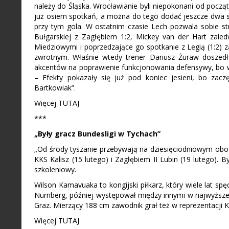
należy do Śląska. Wrocławianie byli niepokonani od począt
już osiem spotkań, a można do tego dodać jeszcze dwa sta
przy tym gola. W ostatnim czasie Lech pozwala sobie st
Bułgarskiej z Zagłębiem 1:2, Mickey van der Hart zaledw
Miedziowymi i poprzedzające go spotkanie z Legią (1:2)
zwrotnym. Właśnie wtedy trener Dariusz Żuraw doszed
akcentów na poprawienie funkcjonowania defensywy, bo w
– Efekty pokazały się już pod koniec jesieni, bo zaczę
Bartkowiak”.
Więcej TUTAJ
***
„Były gracz Bundesligi w Tychach”
„Od środy tyszanie przebywają na dziesięciodniowym oboz
KKS Kalisz (15 lutego) i Zagłębiem II Lubin (19 lutego).
szkoleniowy.
Wilson Kamavuaka to kongijski piłkarz, który wiele lat s
Nürnberg, później występował między innymi w najwyższej
Graz. Mierzący 188 cm zawodnik grał też w reprezentacji 
Więcej TUTAJ