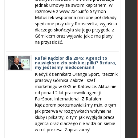
jednak umowy ze swoim kapitanem. W
rozmowie z www.2x45.info Szymon
Matuszek wspomina minione pół dekady
spędzone przy ulicy Roosevelta, wyjaśnia
dlaczego skończyła się jego przygoda z
Górnikiem oraz wyjawia jakie ma plany
na przyszłość.
Rafał Kędzior dla 2x45: Agenci to
największe zło polskiej piłki? Bzdura,
my jesteśmy niedoceniani!
Kiedyś dziennikarz Orange Sport, rzecznik
prasowy Górnika Zabrze i szef
marketingu w GKS-ie Katowice. Aktualnie
od ponad 2 lat pracownik agencji
FairSport International. Z Rafałem
Kędziorem porozmawialiśmy m.in. o tym
jak przerwa w rozgrywkach wpłynie na
kluby i piłkarzy, o tym jak wygląda praca
agenta oraz dlaczego nie widzi on siebie
w roli prezesa. Zapraszamy!