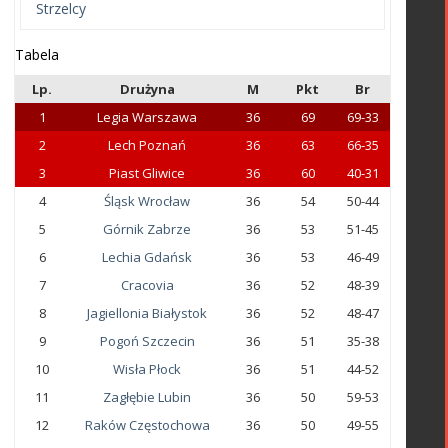
Strzelcy
Tabela
Lp.
Drużyna
M
Pkt
Br
1
Legia Warszawa
36
69
69-33
2
Lech Poznań
36
63
66-35
3
Piast Gliwice
36
60
40-31
4
Śląsk Wrocław
36
54
50-44
5
Górnik Zabrze
36
53
51-45
6
Lechia Gdańsk
36
53
46-49
7
Cracovia
36
52
48-39
8
Jagiellonia Białystok
36
52
48-47
9
Pogoń Szczecin
36
51
35-38
10
Wisła Płock
36
51
44-52
11
Zagłębie Lubin
36
50
59-53
12
Raków Częstochowa
36
50
49-55