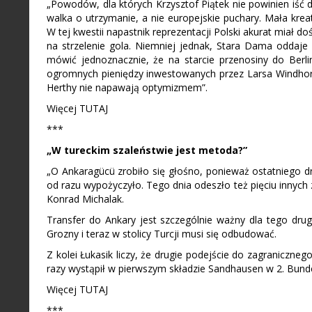
„Powodów, dla których Krzysztof Piątek nie powinien iść do
walka o utrzymanie, a nie europejskie puchary. Mała kreat
W tej kwestii napastnik reprezentacji Polski akurat miał
na strzelenie gola. Niemniej jednak, Stara Dama oddaje
mówić jednoznacznie, że na starcie przenosiny do Berl
ogromnych pieniędzy inwestowanych przez Larsa Windhorsta
Herthy nie napawają optymizmem”.
Więcej TUTAJ
***
„W tureckim szaleństwie jest metoda?”
„O Ankaragücü zrobiło się głośno, ponieważ ostatniego dni
od razu wypożyczyło. Tego dnia odeszło też pięciu innych
Konrad Michalak.
Transfer do Ankary jest szczególnie ważny dla tego dru
Grozny i teraz w stolicy Turcji musi się odbudować.
Z kolei Łukasik liczy, że drugie podejście do zagraniczne
razy wystąpił w pierwszym składzie Sandhausen w 2. Bunde
Więcej TUTAJ
***