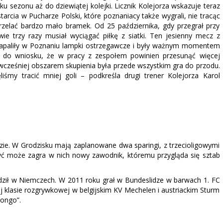
ku sezonu aż do dziewiątej kolejki. Licznik Kolejorza wskazuje teraz
rcia w Pucharze Polski, które poznaniacy także wygrali, nie tracąc
rzelać bardzo mało bramek. Od 25 października, gdy przegrał przy
ie trzy razy musiał wyciągać piłkę z siatki. Ten jesienny mecz z
 zapaliły w Poznaniu lampki ostrzegawcze i były ważnym momentem
ł do wniosku, że w pracy z zespołem powinien przesunąć więcej
cześniej obszarem skupienia była przede wszystkim gra do przodu.
liśmy tracić mniej goli – podkreśla drugi trener Kolejorza Karol
ie. W Grodzisku mają zaplanowane dwa sparingi, z trzecioligowymi
 Być może zagra w nich nowy zawodnik, któremu przygląda się sztab
pędził w Niemczech. W 2011 roku grał w Bundeslidze w barwach 1. FC
 klasie rozgrywkowej w belgijskim KV Mechelen i austriackim Sturm
Kongo”.