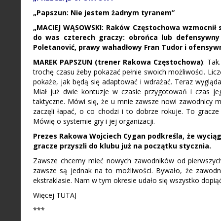
„Papszun: Nie jestem żadnym tyranem”
„MACIEJ WĄSOWSKI: Raków Częstochowa wzmocnił się
do was czterech graczy: obrońca lub defensywny
Poletanović, prawy wahadłowy Fran Tudor i ofensywn
MAREK
PAPSZUN
(trener Rakowa Częstochowa)
: Tak
trochę czasu żeby pokazać pełnie swoich możliwości. Licz
pokaże, jak będą się adaptować i wdrażać. Teraz wygląd
Miał już dwie kontuzje w czasie przygotowań i czas je
taktyczne. Mówi się, że u mnie zawsze nowi zawodnicy m
zaczęli łapać, o co chodzi i to dobrze rokuje. To gracze
Mówię o systemie gry i jej organizacji.
Prezes Rakowa Wojciech Cygan podkreśla, że wyciągn
gracze przyszli do klubu już na początku stycznia.
Zawsze chcemy mieć nowych zawodników od pierwszych 
zawsze są jednak na to możliwości. Bywało, że zawodni
ekstraklasie. Nam w tym okresie udało się wszystko dopiąć
Więcej TUTAJ
***