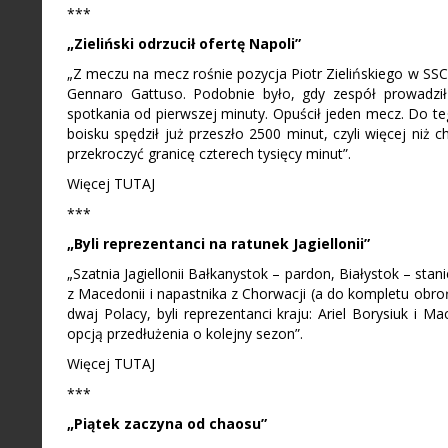
***
„Zieliński odrzucił ofertę Napoli”
„Z meczu na mecz rośnie pozycja Piotr Zielińskiego w SSC
Gennaro Gattuso. Podobnie było, gdy zespół prowadził
spotkania od pierwszej minuty. Opuścił jeden mecz. Do
boisku spędził już przeszło 2500 minut, czyli więcej niż
przekroczyć granicę czterech tysięcy minut”.
Więcej TUTAJ
***
„Byli reprezentanci na ratunek Jagiellonii”
„Szatnia Jagiellonii Bałkanystok – pardon, Białystok – stan
z Macedonii i napastnika z Chorwacji (a do kompletu obro
dwaj Polacy, byli reprezentanci kraju: Ariel Borysiuk i 
opcją przedłużenia o kolejny sezon”.
Więcej TUTAJ
***
„Piątek zaczyna od chaosu”