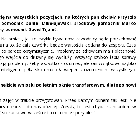
 na wszystkich pozycjach, na których pan chciał? Przyszło
 pomocnik Daniel Mikołajewski, środkowy pomocnik Marko
y pomocnik David Tijanić.
. Natomiast, jak to zwykle bywa nowi zawodnicy będą potrzebować
ę na to, że cała czwórka będzie wartością dodaną do zespołu. Czas
a to bardzo optymistycznie. Problemy ze zdrowiem ma Poletanović.
go wejścia do drużyny się wydłuży. Wszyscy szybko łapią sprawy
ają problemy, żeby wszystko zrozumieć, ale oni wyjątkowo szybko
 inteligentni piłkarsko i mają łatwiej ze zrozumieniem wszystkiego.
ęliście wnioski po letnim oknie transferowym, dlatego nowi
zajęć w trakcie przygotowań. Przed każdym oknem tak jest. Nie
cy dołączali do nas później. Zresztą to jest chyba standardem w
 stosunkowo wcześnie i to dla mnie spory plus”.