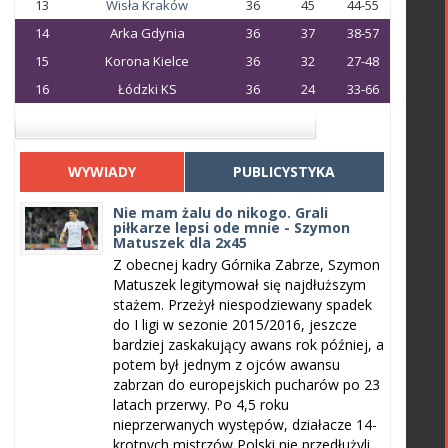
13
Wisła Kraków
36
45
44-55
14
Arka Gdynia
36
37
38-57
15
Korona Kielce
36
32
27-48
16
Łódzki KS
36
24
33-66
WYWIADY
PUBLICYSTYKA
Nie mam żalu do nikogo. Grali
piłkarze lepsi ode mnie - Szymon
Matuszek dla 2x45
Z obecnej kadry Górnika Zabrze, Szymon
Matuszek legitymował się najdłuższym
stażem. Przeżył niespodziewany spadek
do I ligi w sezonie 2015/2016, jeszcze
bardziej zaskakujący awans rok później, a
potem był jednym z ojców awansu
zabrzan do europejskich pucharów po 23
latach przerwy. Po 4,5 roku
nieprzerwanych występów, działacze 14-
krotnych mistrzów Polski nie przedłużyli