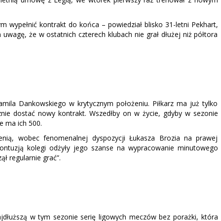
ym wypełnić kontrakt do końca – powiedział blisko 31-letni Pekhart,
uwagę, że w ostatnich czterech klubach nie grał dłużej niż półtora
amila Dankowskiego w krytycznym położeniu. Piłkarz ma już tylko
znie dostać nowy kontrakt. Wszedłby on w życie, gdyby w sezonie
e ma ich 500.
ienią, wobec fenomenalnej dyspozycji Łukasza Brozia na prawej
 kontuzją kolegi odżyły jego szanse na wypracowanie minutowego
ął regularnie grać”.
jdłuższą w tym sezonie serię ligowych meczów bez porażki, która