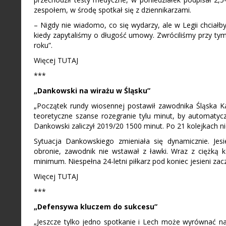
zespołem, w środę spotkał się z dziennikarzami.
– Nigdy nie wiadomo, co się wydarzy, ale w Legii chciałb
kiedy zapytaliśmy o długość umowy. Zwróciliśmy przy tym 
roku”.
Więcej TUTAJ
***
„Dankowski na wirażu w Śląsku”
„Początek rundy wiosennej postawił zawodnika Śląska K
teoretyczne szanse rozegranie tylu minut, by automatyc
Dankowski zaliczył 2019/20 1500 minut. Po 21 kolejkach ni
Sytuacja Dankowskiego zmieniała się dynamicznie. Jes
obronie, zawodnik nie wstawał z ławki. Wraz z ciężką
minimum. Niespełna 24-letni piłkarz pod koniec jesieni zacz
Więcej TUTAJ
***
„Defensywa kluczem do sukcesu”
„Jeszcze tylko jedno spotkanie i Lech może wyrównać na