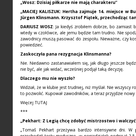
„Wosz: Dzisiaj piłkarze nie mają charakteru”
„MACIEJ KALISZUK: Hertha zajmuje 14. miejsce w Bun
Jürgen Klinsmann. Krzysztof Piątek, przechodząc tam
DARIUSZ
WOSZ
: Ja kiedyś zrobiłem dobrze, bo zamiast 
wtedy w czołówce, ale jemu będzie tam trudno. Nie spodzi
zawodnicy muszą pasować do zespołu. Nieważne, czy koszt
powiedzieć.
Zaskoczyła pana rezygnacja Klinsmanna?
Nie. Niedawno zastanawiałem się, jak długo jeszcze będ
nie być, ale jak widać, wcześniej podjął taką decyzję.
Dlaczego mu nie wyszło?
Widział, że w klubie jest trudniej, niż myślał. Nie wszyscy 
to pozwolić. Kupował zawodników, a teraz przyjdzie nowy tre
Więcej TUTAJ
***
„Pekhart: Z Legią chcę zdobyć mistrzostwo i walczy
„Tomaš Pekhart przeżywa bardzo intensywne dni. W p
przechodził testy medyczne, w poniedziałek podpisał 2,