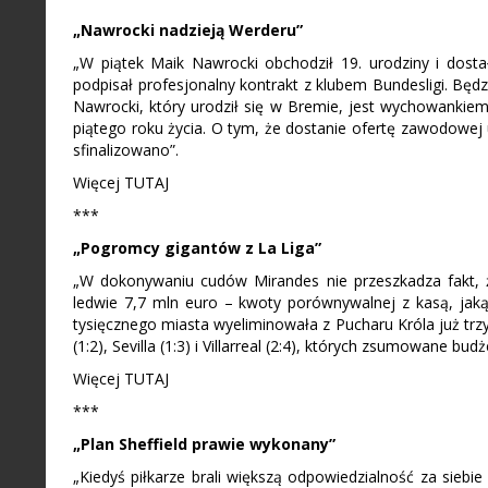
„Nawrocki nadzieją Werderu”
„W piątek Maik Nawrocki obchodził 19. urodziny i dost
podpisał profesjonalny kontrakt z klubem Bundesligi. Bę
Nawrocki, który urodził się w Bremie, jest wychowankiem 
piątego roku życia. O tym, że dostanie ofertę zawodowej
sfinalizowano”.
Więcej TUTAJ
***
„Pogromcy gigantów z La Liga”
„W dokonywaniu cudów Mirandes nie przeszkadza fakt, 
ledwie 7,7 mln euro – kwoty porównywalnej z kasą, jaką
tysięcznego miasta wyeliminowała z Pucharu Króla już trz
(1:2), Sevilla (1:3) i Villarreal (2:4), których zsumowane b
Więcej TUTAJ
***
„Plan Sheffield prawie wykonany”
„Kiedyś piłkarze brali większą odpowiedzialność za siebie