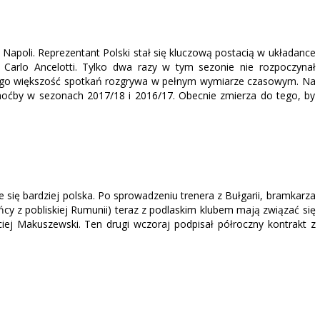
 Napoli. Reprezentant Polski stał się kluczową postacią w układance
 Carlo Ancelotti. Tylko dwa razy w tym sezonie nie rozpoczynał
 tego większość spotkań rozgrywa w pełnym wymiarze czasowym. Na
 choćby w sezonach 2017/18 i 2016/17. Obecnie zmierza do tego, by
ie się bardziej polska. Po sprowadzeniu trenera z Bułgarii, bramkarza
ńcy z pobliskiej Rumunii) teraz z podlaskim klubem mają związać się
Maciej Makuszewski. Ten drugi wczoraj podpisał półroczny kontrakt z