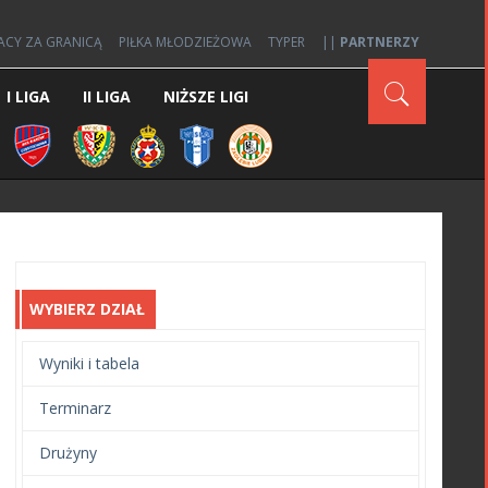
ACY ZA GRANICĄ
PIŁKA MŁODZIEŻOWA
TYPER
||
PARTNERZY
I LIGA
II LIGA
NIŻSZE LIGI
WYBIERZ DZIAŁ
Wyniki i tabela
Terminarz
Drużyny