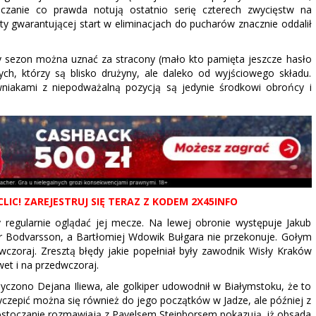
oczanie co prawda notują ostatnio serię czterech zwycięstw na
aty gwarantującej start w eliminacjach do pucharów znacznie oddalił
ny sezon można uznać za stracony (mało kto pamięta jeszcze hasło
ych, którzy są blisko drużyny, ale daleko od wyjściowego składu.
niakami z niepodważalną pozycją są jedynie środkowi obrońcy i
LIC! ZAREJESTRUJ SIĘ TERAZ Z KODEM 2X45INFO
 regularnie oglądać jej mecze. Na lewej obronie występuje Jakub
ar Bodvarsson, a Bartłomiej Wdowik Bułgara nie przekonuje. Gołym
wczoraj. Zresztą błędy jakie popełniał były zawodnik Wisły Kraków
et i na przedwczoraj.
yczono Dejana Iliewa, ale golkiper udowodnił w Białymstoku, że to
Przyczepić można się również do jego początków w Jadze, ale później z
łostoczanie rozmawiają z Pavelsem Steinborsem pokazują, iż obsada