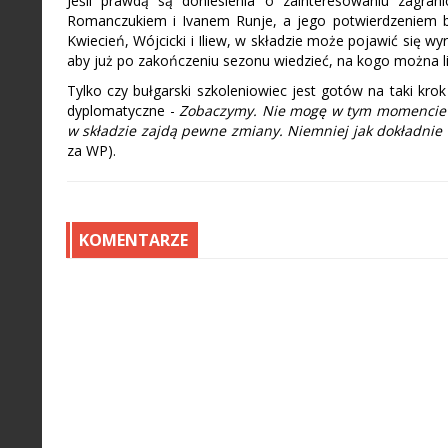
Jeśli prawdą są doniesienia o zainteresowaniu zagra
Romanczukiem i Ivanem Runje, a jego potwierdzeniem bę
Kwiecień, Wójcicki i Iliew, w składzie może pojawić się w
aby już po zakończeniu sezonu wiedzieć, na kogo można li
Tylko czy bułgarski szkoleniowiec jest gotów na taki kro
dyplomatyczne -
Zobaczymy. Nie mogę w tym momencie stw
w składzie zajdą pewne zmiany. Niemniej jak dokładnie 
za WP).
KOMENTARZE