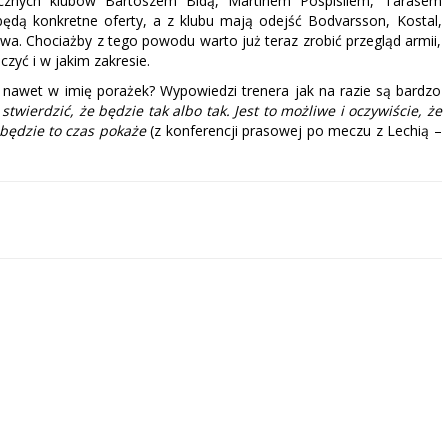
nicznych klubów Bartoszem Bidą, Martinem Pospisilem, Tarasem
dą konkretne oferty, a z klubu mają odejść Bodvarsson, Kostal,
yrwa. Chociażby z tego powodu warto już teraz zrobić przegląd armii,
czyć i w jakim zakresie.
k nawet w imię porażek? Wypowiedzi trenera jak na razie są bardzo
ierdzić, że będzie tak albo tak. Jest to możliwe i oczywiście, że
będzie to czas pokaże
(z konferencji prasowej po meczu z Lechią –