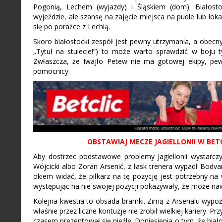
Pogonią, Lechem (wyjazdy) i Śląskiem (dom). Białost
wyjeździe, ale szansę na zajęcie miejsca na pudle lub lok
się po porażce z Lechią.
Skoro białostocki zespół jest pewny utrzymania, a obec
„Tytuł na stulecie!”) to może warto sprawdzić w boju t
Zwłaszcza, że Iwajło Petew nie ma gotowej ekipy, pew
pomocnicy.
OBSTAWIAJ MECZE JAGIELLONII W BETC
Aby dostrzec podstawowe problemy Jagiellonii wystarczy
Wójcicki albo Zoran Arsenić, z łask trenera wypadł Bodv
okiem widać, że piłkarz na tę pozycję jest potrzebny na 
występując na nie swojej pozycji pokazywały, że może naw
Kolejna kwestia to obsada bramki. Zimą z Arsenalu wypoż
właśnie przez liczne kontuzje nie zrobił wielkiej kariery. 
czasem prezentował się nieźle. Doniesienia o tym, że bia