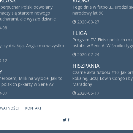
KLASA
KADRA
perpuchar Polski odwołany.
Tego dnia w futbolu... urodził s
maczy się startem nowego
narodowy lat 90.
pucharami, ale wyszło dziwnie
2020-03-27
8-08
I LIGA
Program TV: Finisz polskich ro
yscy działają, Anglia ma wszystko
ostatki w Serie A. W środku ty
2020-07-24
3-12
HISZPANIA
Y
Czarne akta futbolu #10: Jak p
erosem, Milik na wylocie. Jaki to
kokainę, uczą Edwin Congo i był
a polskich piłkarzy w Serie A?
Maradony
8-07
2020-05-17
YWATNOŚCI
KONTAKT