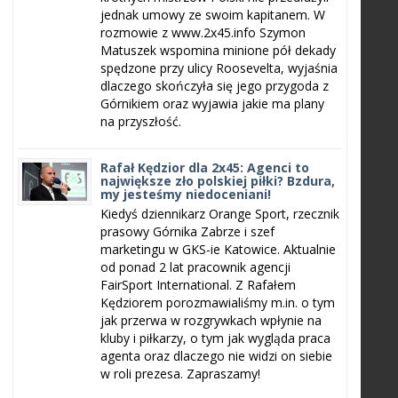
jednak umowy ze swoim kapitanem. W
rozmowie z www.2x45.info Szymon
Matuszek wspomina minione pół dekady
spędzone przy ulicy Roosevelta, wyjaśnia
dlaczego skończyła się jego przygoda z
Górnikiem oraz wyjawia jakie ma plany
na przyszłość.
Rafał Kędzior dla 2x45: Agenci to
największe zło polskiej piłki? Bzdura,
my jesteśmy niedoceniani!
Kiedyś dziennikarz Orange Sport, rzecznik
prasowy Górnika Zabrze i szef
marketingu w GKS-ie Katowice. Aktualnie
od ponad 2 lat pracownik agencji
FairSport International. Z Rafałem
Kędziorem porozmawialiśmy m.in. o tym
jak przerwa w rozgrywkach wpłynie na
kluby i piłkarzy, o tym jak wygląda praca
agenta oraz dlaczego nie widzi on siebie
w roli prezesa. Zapraszamy!