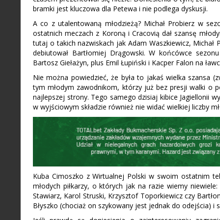
bramki jest kluczowa dla Petewa i nie podlega dyskusji.
A co z utalentowaną młodzieżą? Michał Probierz w sez
ostatnich meczach z Koroną i Cracovią dał szansę młod
tutaj o takich nazwiskach jak Adam Waszkiewicz, Michał 
debiutował Bartłomiej Drągowski. W końcówce sezonu
Bartosz Giełażyn, plus Emil Łupiński i Kacper Falon na ła
Nie można powiedzieć, że była to jakaś wielka szansa (z
tym młodym zawodnikom, którzy już bez presji walki o po
najlepszej strony. Tego samego dzisiaj kibice Jagiellonii
w wyjściowym składzie również nie widać wielkiej liczby 
Kuba Cimoszko z Wirtualnej Polski w swoim ostatnim tek
młodych piłkarzy, o których jak na razie wiemy niewiele:
Stawiarz, Karol Struski, Krzysztof Toporkiewicz czy Bart
Błyszko (chociaż on szykowany jest jednak do odejścia) i 