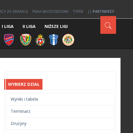
ACY ZA GRANICĄ
PIŁKA MŁODZIEŻOWA
TYPER
||
PARTNERZY
I LIGA
II LIGA
NIŻSZE LIGI
WYBIERZ DZIAŁ
Wyniki i tabela
Terminarz
Drużyny