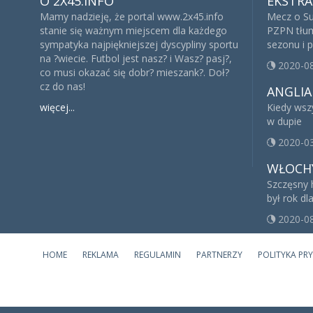
O 2X45.INFO
EKSTRA
Mamy nadzieję, że portal www.2x45.info
Mecz o Su
stanie się ważnym miejscem dla każdego
PZPN tłu
sympatyka najpiękniejszej dyscypliny sportu
sezonu i 
na ?wiecie. Futbol jest nasz? i Wasz? pasj?,
2020-0
co musi okazać się dobr? mieszank?. Doł?
cz do nas!
ANGLIA
więcej...
Kiedy wsz
w dupie
2020-0
WŁOCH
Szczęsny h
był rok dl
2020-0
HOME
REKLAMA
REGULAMIN
PARTNERZY
POLITYKA PR