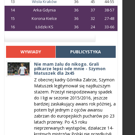
13
Wisła Kraków
36
45
44-55
14
Arka Gdynia
36
37
38-57
15
Korona Kielce
36
32
27-48
16
Łódzki KS
36
24
33-66
WYWIADY
PUBLICYSTYKA
Nie mam żalu do nikogo. Grali
piłkarze lepsi ode mnie - Szymon
Matuszek dla 2x45
Z obecnej kadry Górnika Zabrze, Szymon
Matuszek legitymował się najdłuższym
stażem. Przeżył niespodziewany spadek
do I ligi w sezonie 2015/2016, jeszcze
bardziej zaskakujący awans rok później, a
potem był jednym z ojców awansu
zabrzan do europejskich pucharów po 23
latach przerwy. Po 4,5 roku
nieprzerwanych występów, działacze 14-
krotnych mistrzów Polski nie przedłużyli