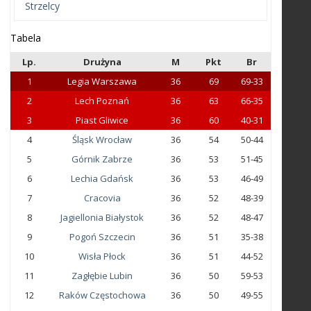
Strzelcy
Tabela
Lp.
Drużyna
M
Pkt
Br
1
Legia Warszawa
36
69
69-33
2
Lech Poznań
36
63
66-35
3
Piast Gliwice
36
60
40-31
4
Śląsk Wrocław
36
54
50-44
5
Górnik Zabrze
36
53
51-45
6
Lechia Gdańsk
36
53
46-49
7
Cracovia
36
52
48-39
8
Jagiellonia Białystok
36
52
48-47
9
Pogoń Szczecin
36
51
35-38
10
Wisła Płock
36
51
44-52
11
Zagłębie Lubin
36
50
59-53
12
Raków Częstochowa
36
50
49-55