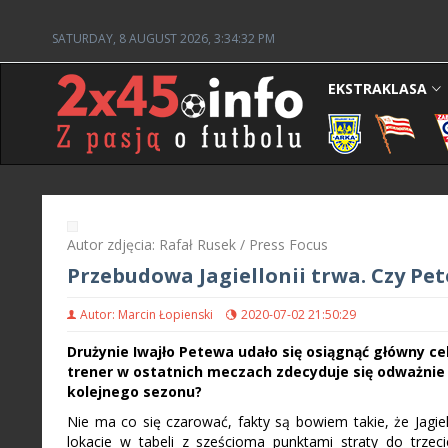
SATURDAY, 8 AUGUST 2026, 3:34:33 PM
EKSTRAKLASA
Autor zdjęcia: Rafał Rusek / Press Focus
Przebudowa Jagiellonii trwa. Czy Pe
Autor: Marcin Łopienski
2020-07-02 21:50:29
Drużynie Iwajło Petewa udało się osiągnąć główny cel
trener w ostatnich meczach zdecyduje się odważnie 
kolejnego sezonu?
Nie ma co się czarować, fakty są bowiem takie, że Jagiel
lokacie w tabeli z sześcioma punktami straty do trzec