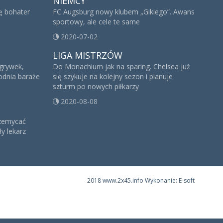
NIEMCY
ię bohater
FC Augsburg nowy klubem „Gikiego”. Awans
sportowy, ale cele te same
2020-07-02
LIGA MISTRZÓW
zgrywek,
Do Monachium jak na sparing. Chelsea już
godnia baraże
się szykuje na kolejny sezon i planuje
szturm po nowych piłkarzy
2020-08-08
rzemycać
y lekarz
2018 www.2x45.info Wykonanie: E-soft