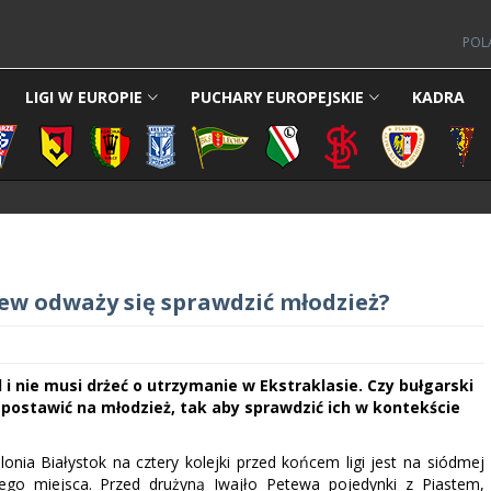
POL
LIGI W EUROPIE
PUCHARY EUROPEJSKIE
KADRA
tew odważy się sprawdzić młodzież?
 i nie musi drżeć o utrzymanie w Ekstraklasie. Czy bułgarski
postawić na młodzież, tak aby sprawdzić ich w kontekście
lonia Białystok na cztery kolejki przed końcem ligi jest na siódmej
iego miejsca. Przed drużyną Iwajło Petewa pojedynki z Piastem,