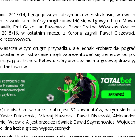
onie 2013/14, będąc pewnym utrzymania w Ekstraklasie, w dwóch
ym zawodnikom, którzy mogli sprawdzić się w ligowym boju. Mowa
Pawlik, Emil Gajko, Jan Pawłowski, Paweł Drażba. Wówczas również
 2015/16, w ostatnim meczu z Koroną zagrali Paweł Olszewski,
wce rezerwowych.
właszcza w tym drugim przypadku), ale jednak Probierz dał pograć
zostanie w Ekstraklasie mogli zaprezentować się trenerowi od jak
 wymagają od trenera Petewa, który przecież nie ma gotowej drużyny,
młodzieżowców.
ście pisał, że w kadrze klubu jest 32 zawodników, w tym siedmiu
 Xavier Dziekoński, Mikołaj Nawrocki, Paweł Olszewski, Aleksander
łomiej Wdowik. A jest przecież również Dawid Szymonowicz, Wojciech
solidna liczba graczy wypożyczonych.