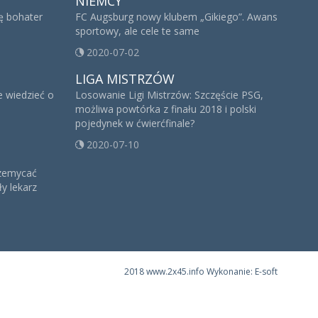
NIEMCY
ię bohater
FC Augsburg nowy klubem „Gikiego”. Awans
sportowy, ale cele te same
2020-07-02
LIGA MISTRZÓW
e wiedzieć o
Losowanie Ligi Mistrzów: Szczęście PSG,
możliwa powtórka z finału 2018 i polski
pojedynek w ćwierćfinale?
2020-07-10
rzemycać
y lekarz
2018 www.2x45.info Wykonanie: E-soft