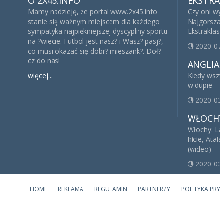
O 2X45.INFO
EKSTRA
Mamy nadzieję, że portal www.2x45.info
Czy oni w
stanie się ważnym miejscem dla każdego
Najgorsza
sympatyka najpiękniejszej dyscypliny sportu
Ekstrakla
na ?wiecie. Futbol jest nasz? i Wasz? pasj?,
2020-0
co musi okazać się dobr? mieszank?. Doł?
cz do nas!
ANGLIA
więcej...
Kiedy wsz
w dupie
2020-0
WŁOCH
Włochy: L
hicie, Ata
(wideo)
2020-0
HOME
REKLAMA
REGULAMIN
PARTNERZY
POLITYKA PR