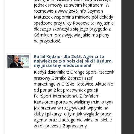
jednak umowy ze swoim kapitanem. W
rozmowie z www.2x45.info Szymon
Matuszek wspomina minione pół dekady
spędzone przy ulicy Roosevelta, wyjaśnia
dlaczego skończyła się jego przygoda z
Górnikiem oraz wyjawia jakie ma plany
na przyszłość.
Rafał Kędzior dla 2x45: Agenci to
największe zło polskiej piłki? Bzdura,
my jesteśmy niedoceniani!
Kiedyś dziennikarz Orange Sport, rzecznik
prasowy Górnika Zabrze i szef
marketingu w GKS-ie Katowice. Aktualnie
od ponad 2 lat pracownik agencji
FairSport International. Z Rafałem
Kędziorem porozmawialiśmy m.in. o tym
jak przerwa w rozgrywkach wpłynie na
kluby i piłkarzy, o tym jak wygląda praca
agenta oraz dlaczego nie widzi on siebie
w roli prezesa. Zapraszamy!