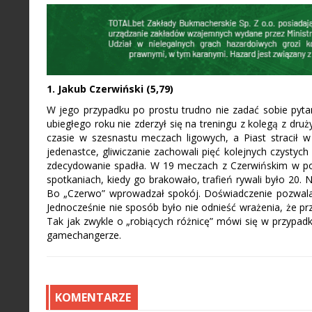
1. Jakub Czerwiński (5,79)
W jego przypadku po prostu trudno nie zadać sobie pytani
ubiegłego roku nie zderzył się na treningu z kolegą z dru
czasie w szesnastu meczach ligowych, a Piast stracił 
jedenastce, gliwiczanie zachowali pięć kolejnych czystych
zdecydowanie spadła. W 19 meczach z Czerwińskim w pod
spotkaniach, kiedy go brakowało, trafień rywali było 20. 
Bo „Czerwo” wprowadzał spokój. Doświadczenie pozwalał
Jednocześnie nie sposób było nie odnieść wrażenia, że pr
Tak jak zwykle o „robiących różnicę” mówi się w przypad
gamechangerze.
KOMENTARZE