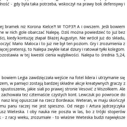
lność - gdy była taka potrzeba, wskoczył na prawy bok defensywy i
ęcej bramek niż Korona Kielce?! W TOP3?! A i owszem. Jeśli bowiem
one w nich gole obarczać Nalepę. Dziś można powiedzieć to już bez
ści, kiedy kontuzję złapał Błażej Augustyn. Nie wrócił już do składu,
oczyć Mario Maloca i to już nie był ten poziom. Gry i zrozumienia z
ej pretensji, to Nalepa zwykle łatał dziury i ratował tyłki kolegom.
stawia w tej kwestii cienia wątpliwości. Nalepa to średnia 5,24,
bowiem Legia zawdzięczała wejście na fotel lidera i utrzymanie się
, w pamięci zostają bardziej składne akcje kreatywnych graczy z
 spustoszenie, jakie siali po prawej stronie Vesović z Wszołkiem. Ale
 zachowała też czternaście czystych kont. Lewczuk po powrocie do
 nasz kraj opuszczał na rzecz Bordeaux. Weteran, w maju skończył
mu panu raczej nie jest spieszno. Od niego i Artura Jędrzejczyka
z Wieteska. I oby nauka nie poszła w las, bo z trójki stoperów
- z racji wieku, zrozumiałe - to właśnie Wieteska budzi największe