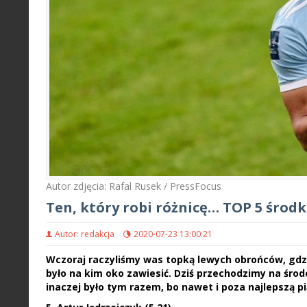
Autor zdjęcia: Rafal Rusek / PressFocus
Ten, który robi różnicę… TOP 5 śro
Autor: redakcja
2020-07-23 13:00:21
Wczoraj raczyliśmy was topką lewych obrońców, gdzi
było na kim oko zawiesić. Dziś przechodzimy na środek
inaczej było tym razem, bo nawet i poza najlepszą p