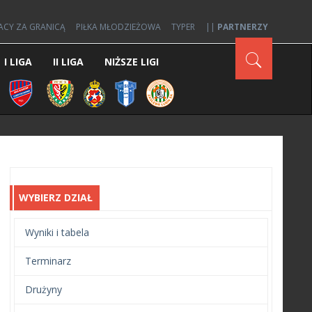
ACY ZA GRANICĄ
PIŁKA MŁODZIEŻOWA
TYPER
||
PARTNERZY
I LIGA
II LIGA
NIŻSZE LIGI
WYBIERZ DZIAŁ
Wyniki i tabela
Terminarz
Drużyny