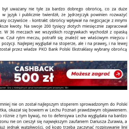
” był uważany nie tyle za bardzo dobrego obrońcę, co za duże
 w język i publicznie twierdził, że Jędrzejczyk powinien rozważyć
lasy oczywiście - kontrakt obrońcy wpływał na negocjacje z innymi
ksze kwoty. Na swoje 200 tysięcy złotych miesięcznie zapracował
ie. W 36 meczach we wszystkich rozgrywkach wychodził z opaską
ów. Czuł rytm meczu, potrafił się znaleźć we właściwym miejscu i
a pozycji. Najlepiej wyglądał na stoperze, ale i na prawej, i na lewej
 został przez władze PKO Bank Polski Ekstraklasy wybrany obrońcą
jmniej nie on został najlepszym stoperem sprowadzonym do Polski
 Satka, okazał się bowiem w Lechu Poznań prawdziwym objawieniem.
o różnie z tym bywa), no to defensywa Lecha wyglądała na bardzo
zonu nie on cieszył się największym zaufaniem Dariusza Żurawia, a
uż jednak wątpliwości, od kogo trzeba zaczynać rozpisywanie linii