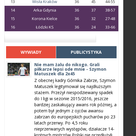
13
Wisła Kraków
36
45
44-55
14
Arka Gdynia
36
37
38-57
15
Korona Kielce
36
32
27-48
16
Łódzki KS
36
24
33-66
WYWIADY
PUBLICYSTYKA
Nie mam żalu do nikogo. Grali
piłkarze lepsi ode mnie - Szymon
Matuszek dla 2x45
Z obecnej kadry Górnika Zabrze, Szymon
Matuszek legitymował się najdłuższym
stażem. Przeżył niespodziewany spadek
do I ligi w sezonie 2015/2016, jeszcze
bardziej zaskakujący awans rok później, a
potem był jednym z ojców awansu
zabrzan do europejskich pucharów po 23
latach przerwy. Po 4,5 roku
nieprzerwanych występów, działacze 14-
krotnych mistrzów Polski nie przedłużyli