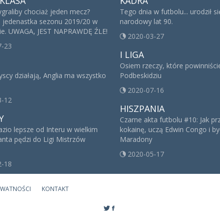
KLASA
KADRA
ygraliby chociaż jeden mecz?
Tego dnia w futbolu... urodził s
 jedenastka sezonu 2019/20 w
narodowy lat 90.
sie. UWAGA, JEST NAPRAWDĘ ŹLE!
2020-03-27
7-23
I LIGA
Osiem rzeczy, które powinniści
yscy działają, Anglia ma wszystko
Podbeskidziu
2020-07-16
3-12
HISZPANIA
Y
Czarne akta futbolu #10: Jak p
azio lepsze od Interu w wielkim
kokainę, uczą Edwin Congo i był
lanta pędzi do Ligi Mistrzów
Maradony
2020-05-17
2-18
YWATNOŚCI
KONTAKT