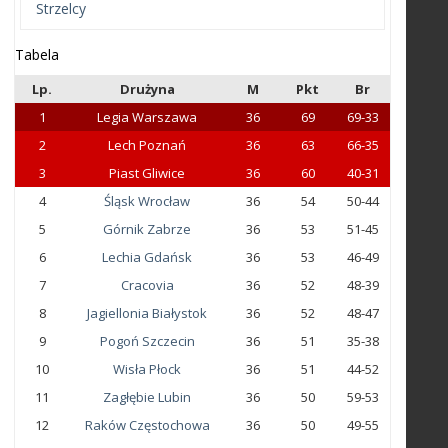
Strzelcy
Tabela
Lp.
Drużyna
M
Pkt
Br
1
Legia Warszawa
36
69
69-33
2
Lech Poznań
36
63
66-35
3
Piast Gliwice
36
60
40-31
4
Śląsk Wrocław
36
54
50-44
5
Górnik Zabrze
36
53
51-45
6
Lechia Gdańsk
36
53
46-49
7
Cracovia
36
52
48-39
8
Jagiellonia Białystok
36
52
48-47
9
Pogoń Szczecin
36
51
35-38
10
Wisła Płock
36
51
44-52
11
Zagłębie Lubin
36
50
59-53
12
Raków Częstochowa
36
50
49-55