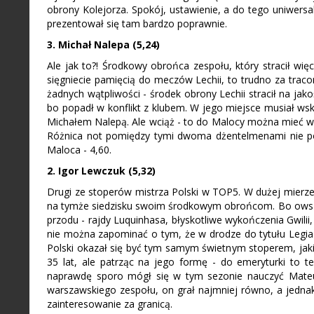
obrony Kolejorza. Spokój, ustawienie, a do tego uniwersa
prezentował się tam bardzo poprawnie.
3. Michał Nalepa (5,24)
Ale jak to?! Środkowy obrońca zespołu, który stracił wi
sięgniecie pamięcią do meczów Lechii, to trudno za trac
żadnych wątpliwości - środek obrony Lechii stracił na jako
bo popadł w konflikt z klubem. W jego miejsce musiał wsk
Michałem Nalepą. Ale wciąż - to do Malocy można mieć więc
Różnica not pomiędzy tymi dwoma dżentelmenami nie pozo
Maloca - 4,60.
2. Igor Lewczuk (5,32)
Drugi ze stoperów mistrza Polski w TOP5. W dużej mierze 
na tymże siedzisku swoim środkowym obrońcom. Bo owszem
przodu - rajdy Luquinhasa, błyskotliwe wykończenia Gwilii,
nie można zapominać o tym, że w drodze do tytułu Legia
Polski okazał się być tym samym świetnym stoperem, jaki
35 lat, ale patrząc na jego formę - do emeryturki to te
naprawdę sporo mógł się w tym sezonie nauczyć Mateus
warszawskiego zespołu, on grał najmniej równo, a jednak 
zainteresowanie za granicą.