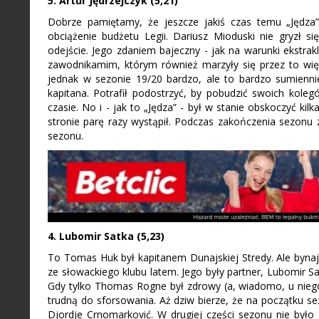
5. Artur Jędrzejczyk (5,21)
Dobrze pamiętamy, że jeszcze jakiś czas temu „Jędza
obciążenie budżetu Legii. Dariusz Mioduski nie gryzł się
odejście. Jego zdaniem bajeczny - jak na warunki ekstrak
zawodnikamim, którym również marzyły się przez to wię
jednak w sezonie 19/20 bardzo, ale to bardzo sumienn
kapitana. Potrafił podostrzyć, by pobudzić swoich koleg
czasie. No i - jak to „Jędza” - był w stanie obskoczyć kilk
stronie parę razy wystąpił. Podczas zakończenia sezonu
sezonu.
4. Lubomir Satka (5,23)
To Tomas Huk był kapitanem Dunajskiej Stredy. Ale byna
ze słowackiego klubu latem. Jego były partner, Lubomir
Gdy tylko Thomas Rogne był zdrowy (a, wiadomo, u nieg
trudną do sforsowania. Aż dziw bierze, że na początku se
Djordje Crnomarković. W drugiej części sezonu nie było j