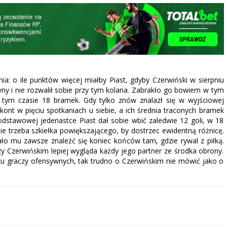
a: o ile punktów więcej miałby Piast, gdyby Czerwiński w sierpniu
żyny i nie rozwalił sobie przy tym kolana. Zabrakło go bowiem w tym
w tym czasie 18 bramek. Gdy tylko znów znalazł się w wyjściowej
 kont w pięciu spotkaniach u siebie, a ich średnia traconych bramek
stawowej jedenastce Piast dał sobie wbić zaledwie 12 goli, w 18
Nie trzeba szkiełka powiększającego, by dostrzec ewidentną różnicę.
o mu zawsze znaleźć się koniec końców tam, gdzie rywal z piłką.
zy Czerwińskim lepiej wygląda każdy jego partner ze środka obrony.
ku graczy ofensywnych, tak trudno o Czerwińskim nie mówić jako o