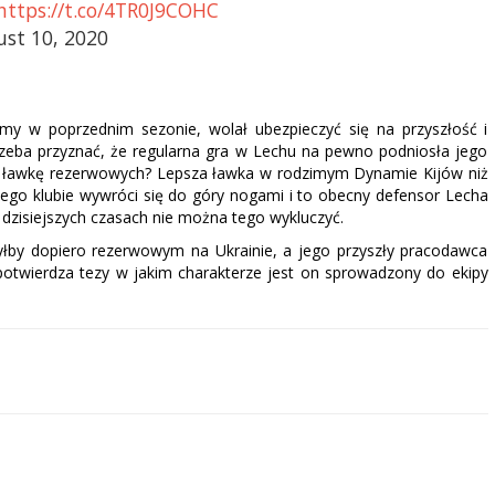
ihttps://t.co/4TR0J9COHC
ust 10, 2020
my w poprzednim sezonie, wolał ubezpieczyć się na przyszłość i
 trzeba przyznać, że regularna gra w Lechu na pewno podniosła jego
na ławkę rezerwowych? Lepsza ławka w rodzimym Dynamie Kijów niż
jego klubie wywróci się do góry nogami i to obecny defensor Lecha
 dzisiejszych czasach nie można tego wykluczyć.
łby dopiero rezerwowym na Ukrainie, a jego przyszły pracodawca
potwierdza tezy w jakim charakterze jest on sprowadzony do ekipy