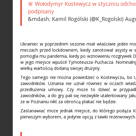
🚨 Wołodymyr Kostewycz w styczniu odcho
podpisany
&mdash; Kamil Rogólski (@K_Rogolski) Aug
Ukrainiec w poprzednim sezonie miał właściwie jeden m
meczach przed lockdownem, kiedy zanotował asysty w st
pomogła mu pandemia, kiedy po wznowieniu rozgrywek Dar
w jego miejsce wpuścił Tymoteusza Puchacza. Nominalny 
wielką wartością dodaną swojej drużyny.
Tego samego nie można powiedzieć o Kostewyczu, bo Uk
zawodników. Uznania nie uznał również w oczach wład
przedłużenia umowy. Czy może to dziwić w przypadk
zawodników, a do gry pali się niezwykle utalentowany Jak
że w Poznaniu nikt za obrońcą płakać nie będzie.
Zastanawiać może jednak miejsce, do którego podąża Ko
pierwszym wyborem, a jedynie opcją z ławki rezerwowyc