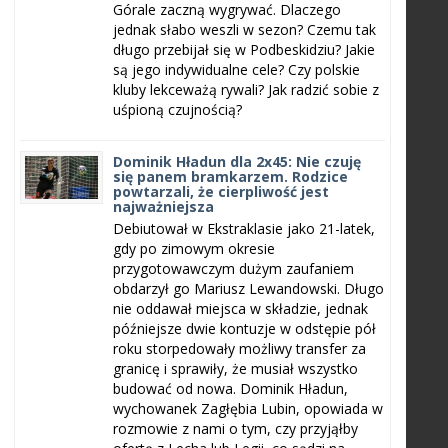
Górale zaczną wygrywać. Dlaczego
jednak słabo weszli w sezon? Czemu tak
długo przebijał się w Podbeskidziu? Jakie
są jego indywidualne cele? Czy polskie
kluby lekceważą rywali? Jak radzić sobie z
uśpioną czujnością?
Dominik Hładun dla 2x45: Nie czuję
się panem bramkarzem. Rodzice
powtarzali, że cierpliwość jest
najważniejsza
Debiutował w Ekstraklasie jako 21-latek,
gdy po zimowym okresie
przygotowawczym dużym zaufaniem
obdarzył go Mariusz Lewandowski. Długo
nie oddawał miejsca w składzie, jednak
późniejsze dwie kontuzje w odstępie pół
roku storpedowały możliwy transfer za
granicę i sprawiły, że musiał wszystko
budować od nowa. Dominik Hładun,
wychowanek Zagłębia Lubin, opowiada w
rozmowie z nami o tym, czy przyjąłby