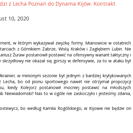
dzi z Lecha Poznań do Dynama Kijów. Kontrakt
ust 10, 2020
oment, w którym wykazywał zwyżkę formy. Mianowicie w ostatnich
arciach z Górnikiem Zabrze, Wisłą Kraków i Zagłębiem Lubin. Nie
iusz Żuraw postanowił postawić na ofensywny wariant taktyczny i
skrzydłowy nie okazał się gorszy w defensywie, za to w ataku był
rainiec w minionym sezonie był jednym z bardziej krytykowanych
z Lecha, bo od pionu sportowego nawet nie otrzymał propozycji
u, kiedy Kolejorz postanowił mocniej postawić na młodszych
ub Niewiadomski? Nas to w ogóle nie zaskoczyło i jesteśmy zdania,
stewycz, bo według Kamila Rogólskiego, w Kijowie nie będzie on
h.