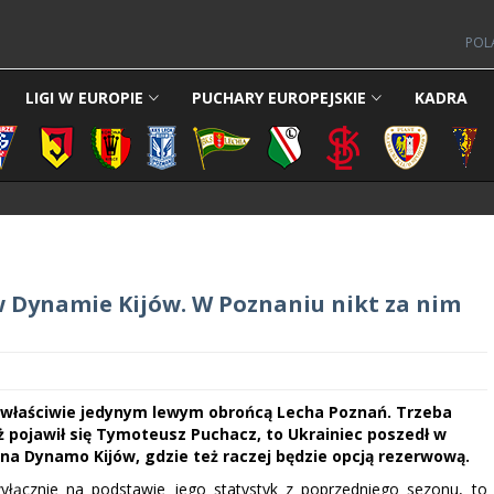
POL
LIGI W EUROPIE
PUCHARY EUROPEJSKIE
KADRA
 Dynamie Kijów. W Poznaniu nikt za nim
 właściwie jedynym lewym obrońcą Lecha Poznań. Trzeba
uż pojawił się Tymoteusz Puchacz, to Ukrainiec poszedł w
na Dynamo Kijów, gdzie też raczej będzie opcją rezerwową.
łącznie na podstawie jego statystyk z poprzedniego sezonu, to