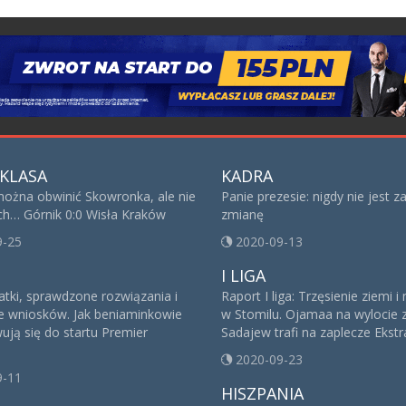
KLASA
KADRA
można obwinić Skowronka, ale nie
Panie prezesie: nigdy nie jest 
ech… Górnik 0:0 Wisła Kraków
zmianę
9-25
2020-09-13
I LIGA
tki, sprawdzone rozwiązania i
Raport I liga: Trzęsienie ziemi 
e wniosków. Jak beniaminkowie
w Stomilu. Ojamaa na wylocie 
ują się do startu Premier
Sadajew trafi na zaplecze Ekstr
2020-09-23
9-11
HISZPANIA