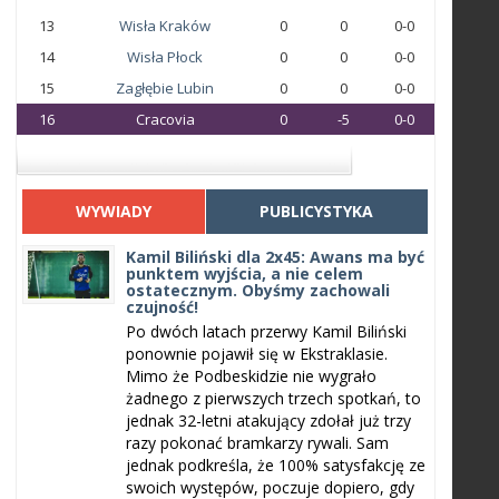
13
Wisła Kraków
0
0
0-0
14
Wisła Płock
0
0
0-0
15
Zagłębie Lubin
0
0
0-0
16
Cracovia
0
-5
0-0
WYWIADY
PUBLICYSTYKA
Kamil Biliński dla 2x45: Awans ma być
punktem wyjścia, a nie celem
ostatecznym. Obyśmy zachowali
czujność!
Po dwóch latach przerwy Kamil Biliński
ponownie pojawił się w Ekstraklasie.
Mimo że Podbeskidzie nie wygrało
żadnego z pierwszych trzech spotkań, to
jednak 32-letni atakujący zdołał już trzy
razy pokonać bramkarzy rywali. Sam
jednak podkreśla, że 100% satysfakcję ze
swoich występów, poczuje dopiero, gdy