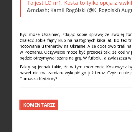
To jest LO nr1, Kosta to tylko opcja z ławk
&mdash; Kamil Rogólski (@K_Rogolski) Aug
Być może Ukrainiec, zdając sobie sprawę ze swojej for
znaleźć sobie fajny klub na następnych kilka lat. Bo też
notowania u trenerów na Ukrainie. A że docelowo trafi 
w Poznaniu. Oczywiście może być przecież tak, że coś w 
będzie otrzymywał szans na grę. W futbolu, a zwłaszcza w
Fakty są jednak takie, że w tym momencie Kostewycz by
nawet nie ma zamiaru wykupić go już teraz. Czyż to nie 
Tomasza Kędziory?
KOMENTARZE