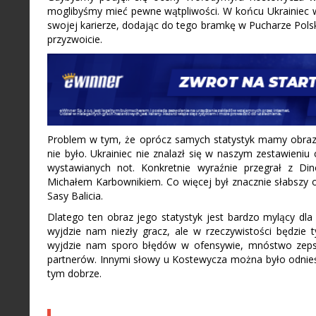
moglibyśmy mieć pewne wątpliwości. W końcu Ukrainiec 
swojej karierze, dodając do tego bramkę w Pucharze Polsk
przyzwoicie.
Problem w tym, że oprócz samych statystyk mamy obraz je
nie było. Ukrainiec nie znalazł się w naszym zestawieni
wystawianych not. Konkretnie wyraźnie przegrał z Din
Michałem Karbownikiem. Co więcej był znacznie słabszy 
Sasy Balicia.
Dlatego ten obraz jego statystyk jest bardzo mylący dla 
wyjdzie nam niezły gracz, ale w rzeczywistości będzie t
wyjdzie nam sporo błędów w ofensywie, mnóstwo zepsu
partnerów. Innymi słowy u Kostewycza można było odnieść
tym dobrze.