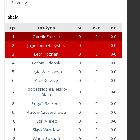
Strzelcy
Tabela
Lp.
Drużyna
M
Pkt
Br
1
Górnik Zabrze
0
0
0-0
2
Jagiellonia Białystok
0
0
0-0
3
Lech Poznań
0
0
0-0
4
Lechia Gdańsk
0
0
0-0
5
Legia Warszawa
0
0
0-0
6
Piast Gliwice
0
0
0-0
Podbeskidzie Bielsko-
7
0
0
0-0
Biała
8
Pogoń Szczecin
0
0
0-0
9
Raków Częstochowa
0
0
0-0
10
Stal Mielec
0
0
0-0
11
Śląsk Wrocław
0
0
0-0
12
Warta Poznań
0
0
0-0