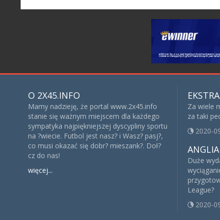
O 2X45.INFO
EKSTRA
Mamy nadzieję, że portal www.2x45.info
Za wiele 
stanie się ważnym miejscem dla każdego
za taki p
sympatyka najpiękniejszej dyscypliny sportu
2020-0
na ?wiecie. Futbol jest nasz? i Wasz? pasj?,
co musi okazać się dobr? mieszank?. Doł?
ANGLIA
cz do nas!
Duże wyda
więcej...
wyciągani
przygotow
League?
2020-0