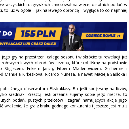
we wszystkich rozgrywkach zanotował najwięcej ostatnich podań w
i, to już w ogóle – jak na lewego obrońcę – wygląda to co najmniej
go gry na przestrzeni całego sezonu i w skrócie: tu rewelacji już
u czołowych lewych obrońców sezonu, które robiliśmy na podstawie
o Stiglecem, Erikiem Janzą, Filipem Mladenoviciem, Guilherme i
od Manuela Kirkeskova, Ricardo Nunesa, a nawet Macieja Sadloka i
pobieżnego obserwatora Ekstraklasy. Bo jeśli spojrzymy na liczby,
ylko średniak. Zresztą jeśli przeanalizujemy sobie jego mecze, to
tych podań, pustych przelotów i zagrań hamujących akcje jego
 wrażenie, że gra z braku godnego konkurenta i jeszcze jest mu z