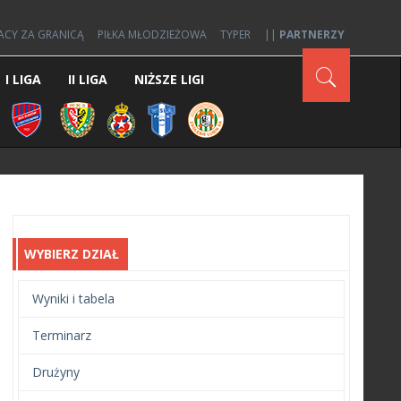
ACY ZA GRANICĄ
PIŁKA MŁODZIEŻOWA
TYPER
||
PARTNERZY
I LIGA
II LIGA
NIŻSZE LIGI
WYBIERZ DZIAŁ
Wyniki i tabela
Terminarz
Drużyny