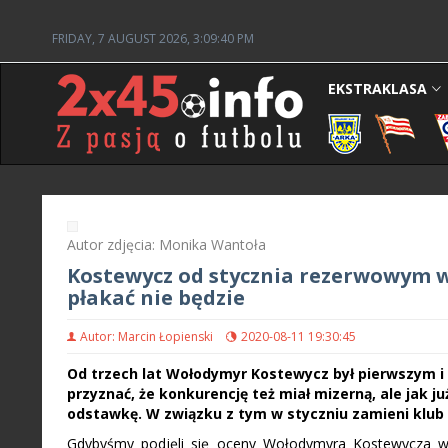
FRIDAY, 7 AUGUST 2026, 3:09:41 PM
EKSTRAKLASA
Autor zdjęcia: Monika Wantoła
Kostewycz od stycznia rezerwowym w
płakać nie będzie
Autor: Marcin Łopienski
2020-08-11 19:30:45
Od trzech lat Wołodymyr Kostewycz był pierwszym i
przyznać, że konkurencję też miał mizerną, ale jak j
odstawkę. W związku z tym w styczniu zamieni klub 
Gdybyśmy podjęli się oceny Wołodymyra Kostewycza wy