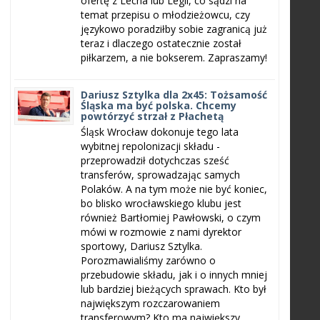
ofertę z Lecha lub Legii, co sądzi na
temat przepisu o młodzieżowcu, czy
językowo poradziłby sobie zagranicą już
teraz i dlaczego ostatecznie został
piłkarzem, a nie bokserem. Zapraszamy!
Dariusz Sztylka dla 2x45: Tożsamość
Śląska ma być polska. Chcemy
powtórzyć strzał z Płachetą
Śląsk Wrocław dokonuje tego lata
wybitnej repolonizacji składu -
przeprowadził dotychczas sześć
transferów, sprowadzając samych
Polaków. A na tym może nie być koniec,
bo blisko wrocławskiego klubu jest
również Bartłomiej Pawłowski, o czym
mówi w rozmowie z nami dyrektor
sportowy, Dariusz Sztylka.
Porozmawialiśmy zarówno o
przebudowie składu, jak i o innych mniej
lub bardziej bieżących sprawach. Kto był
największym rozczarowaniem
transferowym? Kto ma największy