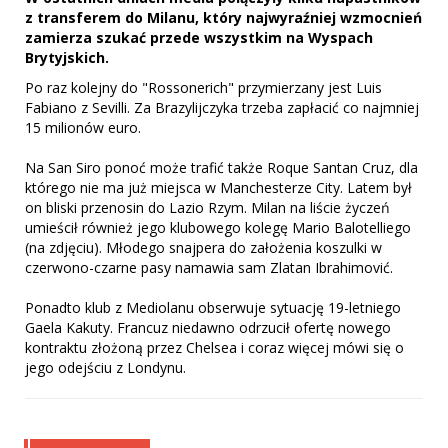
z transferem do Milanu, który najwyraźniej wzmocnień
zamierza szukać przede wszystkim na Wyspach
Brytyjskich.
Po raz kolejny do "Rossonerich" przymierzany jest Luis
Fabiano z Sevilli. Za Brazylijczyka trzeba zapłacić co najmniej
15 milionów euro.
Na San Siro ponoć może trafić także Roque Santan Cruz, dla
którego nie ma już miejsca w Manchesterze City. Latem był
on bliski przenosin do Lazio Rzym. Milan na liście życzeń
umieścił również jego klubowego kolegę Mario Balotelliego
(na zdjęciu). Młodego snajpera do założenia koszulki w
czerwono-czarne pasy namawia sam Zlatan Ibrahimović.
Ponadto klub z Mediolanu obserwuje sytuację 19-letniego
Gaela Kakuty. Francuz niedawno odrzucił ofertę nowego
kontraktu złożoną przez Chelsea i coraz więcej mówi się o
jego odejściu z Londynu.