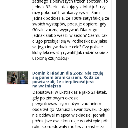
żadnego z pierwszych trzech spotkań, to
jednak 32-letni atakujący zdołał już trzy
razy pokonać bramkarzy rywali. Sam
jednak podkreśla, że 100% satysfakcję ze
swoich występów, poczuje dopiero, gdy
Górale zaczną wygrywać. Dlaczego
jednak słabo weszli w sezon? Czemu tak
długo przebijał się w Podbeskidziu? Jakie
są jego indywidualne cele? Czy polskie
kluby lekceważą rywali? Jak radzić sobie z
uśpioną czujnością?
Dominik Hładun dla 2x45: Nie czuję
się panem bramkarzem. Rodzice
powtarzali, że cierpliwość jest
najważniejsza
Debiutował w Ekstraklasie jako 21-latek,
gdy po zimowym okresie
przygotowawczym dużym zaufaniem
obdarzył go Mariusz Lewandowski. Długo
nie oddawał miejsca w składzie, jednak
późniejsze dwie kontuzje w odstępie pół
roku storpedowały możliwy transfer za