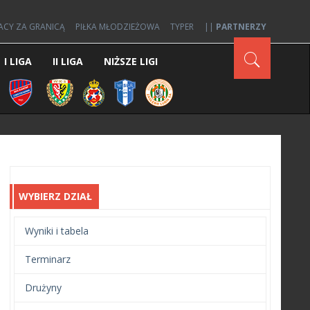
ACY ZA GRANICĄ
PIŁKA MŁODZIEŻOWA
TYPER
||
PARTNERZY
I LIGA
II LIGA
NIŻSZE LIGI
WYBIERZ DZIAŁ
Wyniki i tabela
Terminarz
Drużyny