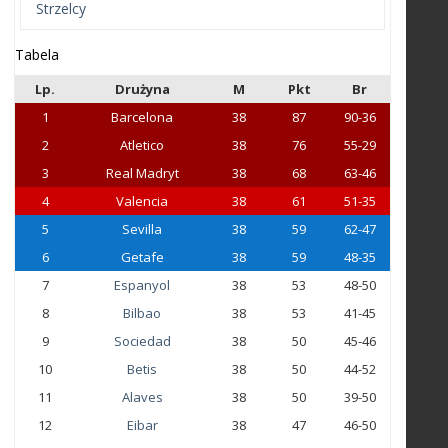
Strzelcy
Tabela
Lp.
Drużyna
M
Pkt
Br
1
Barcelona
38
87
90-36
2
Atletico
38
76
55-29
3
Real Madryt
38
68
63-46
4
Valencia
38
61
51-35
5
Sevilla
38
59
62-47
6
Getafe
38
59
48-35
7
Espanyol
38
53
48-50
8
Bilbao
38
53
41-45
9
Sociedad
38
50
45-46
10
Betis
38
50
44-52
11
Alaves
38
50
39-50
12
Eibar
38
47
46-50