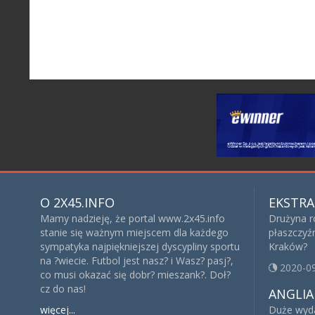
O 2X45.INFO
EKSTRA
Mamy nadzieję, że portal www.2x45.info
Drużyna r
stanie się ważnym miejscem dla każdego
płaszczyź
sympatyka najpiękniejszej dyscypliny sportu
Kraków?
na ?wiecie. Futbol jest nasz? i Wasz? pasj?,
2020-0
co musi okazać się dobr? mieszank?. Doł?
cz do nas!
ANGLIA
więcej...
Duże wyda