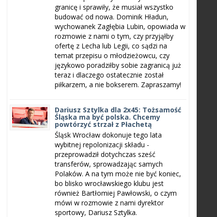
granicę i sprawiły, że musiał wszystko
budować od nowa. Dominik Hładun,
wychowanek Zagłębia Lubin, opowiada w
rozmowie z nami o tym, czy przyjąłby
ofertę z Lecha lub Legii, co sądzi na
temat przepisu o młodzieżowcu, czy
językowo poradziłby sobie zagranicą już
teraz i dlaczego ostatecznie został
piłkarzem, a nie bokserem. Zapraszamy!
Dariusz Sztylka dla 2x45: Tożsamość
Śląska ma być polska. Chcemy
powtórzyć strzał z Płachetą
Śląsk Wrocław dokonuje tego lata
wybitnej repolonizacji składu -
przeprowadził dotychczas sześć
transferów, sprowadzając samych
Polaków. A na tym może nie być koniec,
bo blisko wrocławskiego klubu jest
również Bartłomiej Pawłowski, o czym
mówi w rozmowie z nami dyrektor
sportowy, Dariusz Sztylka.