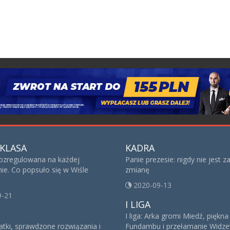
KLASA
KADRA
ozregulowana na każdej
Panie prezesie: nigdy nie jest 
nie. Co popsuło się w Wiśle
zmianę
2020-09-13
9-21
I LIGA
I liga: Arka gromi Miedź, piękn
tki, sprawdzone rozwiązania i
Fundambu i przełamanie Widze