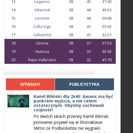
13
Leganes
38
45
37-43
14
Villarreal
38
44
49-52
15
Levante
38
44
59-66
16
Celta Vigo
38
41
53-62
17
Valladolid
38
41
32-51
18
Girona
38
37
37-53
19
Huesca
38
33
43-65
20
Rayo Vallecano
38
32
41-70
WYWIADY
PUBLICYSTYKA
Kamil Biliński dla 2x45: Awans ma być
punktem wyjścia, a nie celem
ostatecznym. Obyśmy zachowali
czujność!
Po dwóch latach przerwy Kamil Biliński
ponownie pojawił się w Ekstraklasie.
Mimo że Podbeskidzie nie wygrało