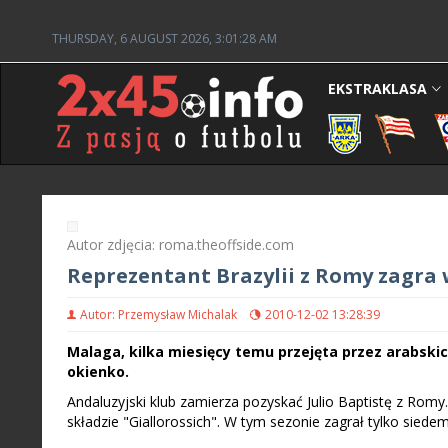
THURSDAY, 6 AUGUST 2026, 3:01:29 AM
EKSTRAKLASA
Autor zdjęcia: roma.theoffside.com
Reprezentant Brazylii z Romy zagra
Autor: Przemysław Michalak
2010-12-02 13:28:39
Malaga, kilka miesięcy temu przejęta przez arabsk
okienko.
Andaluzyjski klub zamierza pozyskać Julio Baptistę z Romy
składzie "Giallorossich". W tym sezonie zagrał tylko sied