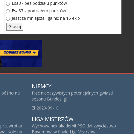
Esa37 bez podziału punktów
Esa37 z podziałem punktów
Jeszcze mniejsza liga niż na 16 ekip
NIEMCY
za późno na
Pięć nieoczywistych potencjalnych gwiazd
sezonu Bundesligi
2020-09-18
LIGA MISTRZÓW
a przewrotka
Wychowanek akademii PSG dał zwycięstwo
wa. Kolejna
Bayernowi w finale Ligi Mistrzów.