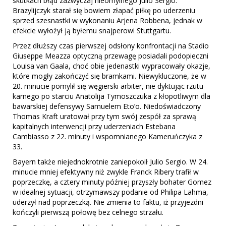
skutkach błąd zazwyczaj nieomylnego Julio Sergio.
Brazylijczyk starał się bowiem złapać piłkę po uderzeniu
sprzed szesnastki w wykonaniu Arjena Robbena, jednak w
efekcie wyłożył ją byłemu snajperowi Stuttgartu.
Przez dłuższy czas pierwszej odsłony konfrontacji na Stadio
Giuseppe Meazza optyczną przewagę posiadali podopieczni
Louisa van Gaala, choć obie jedenastki wypracowały okazje,
które mogły zakończyć się bramkami. Niewykluczone, że w
20. minucie pomylił się węgierski arbiter, nie dyktując rzutu
karnego po starciu Anatolija Tymoszczuka z kłopotliwym dla
bawarskiej defensywy Samuelem Eto’o. Niedoświadczony
Thomas Kraft uratował przy tym swój zespół za sprawą
kapitalnych interwencji przy uderzeniach Estebana
Cambiasso z 22. minuty i wspomnianego Kameruńczyka z
33.
Bayern także niejednokrotnie zaniepokoił Julio Sergio. W 24.
minucie mniej efektywny niż zwykle Franck Ribery trafił w
poprzeczkę, a cztery minuty później przyszły bohater Gomez
w idealnej sytuacji, otrzymawszy podanie od Philipa Lahma,
uderzył nad poprzeczką. Nie zmienia to faktu, iż przyjezdni
kończyli pierwszą połowę bez celnego strzału.