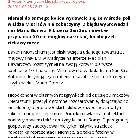
Autor: Przemysław Michalak/Paweł Kiełbus
2011-02-23 22:37:40
Niemal do samego końca wydawało się, że w środę goli
w Lidze Mistrzów nie zobaczymy. Z błędu wyprowadził
nas Mario Gomez. Kibice na San Siro nawet w
przypadku 0:0 nie mogliby narzekać, bo obejrzeli
ciekawy mecz.
Bayern Monachium jest bliski wzięcia udanego rewanżu za
majowy finał LM w Madrycie na Interze Mediolan.
Bawarczycy rozstrzygnęli na swoją korzyść pierwsze
spotkanie 1/8 finału Ligi Mistrzów i to w dodatku na San Siro.
Autorem decydującego trafienia okazał się ten, na którego
liczyło wielu - Mario Gomez.
Niepokonani w elitarnych rozgrywkach od dziesięciu meczów
„Nerazzurri” przeżyli ogromne rozczarowanie, dołączając do
niechlubnego grona włoskich klubów zawodzących w tym
roku na europejskiej scenie. Porażki na własnych obiektach
poniosły bowiem także drużyny Milanu i Romy. O przegranej
gospodarzy zadecydował nie tylko instynkt strzelecki
napastnika reprezentacji Niemiec, ale także fatalny w