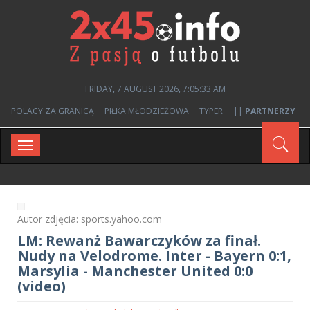
FRIDAY, 7 AUGUST 2026, 7:05:34 AM
POLACY ZA GRANICĄ
PIŁKA MŁODZIEŻOWA
TYPER
||
PARTNERZY
Toggle
navigation
Autor zdjęcia: sports.yahoo.com
LM: Rewanż Bawarczyków za finał.
Nudy na Velodrome. Inter - Bayern 0:1,
Marsylia - Manchester United 0:0
(video)