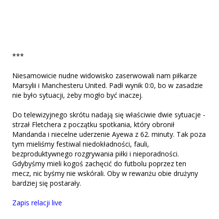
***
Niesamowicie nudne widowisko zaserwowali nam piłkarze
Marsylii i Manchesteru United. Padł wynik 0:0, bo w zasadzie
nie było sytuacji, żeby mogło być inaczej.
Do telewizyjnego skrótu nadają się właściwie dwie sytuacje -
strzał Fletchera z początku spotkania, który obronił
Mandanda i niecelne uderzenie Ayewa z 62. minuty. Tak poza
tym mieliśmy festiwal niedokładności, fauli,
bezproduktywnego rozgrywania piłki i nieporadności.
Gdybyśmy mieli kogoś zachęcić do futbolu poprzez ten
mecz, nic byśmy nie wskórali. Oby w rewanżu obie drużyny
bardziej się postarały.
Zapis relacji live