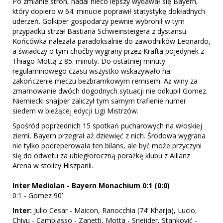
Po zmianie stron, nadal nieco lepszy wydawał się Bayern,
który dopiero w 64. minucie poprawił statystykę dokładnych
uderzeń. Golkiper gospodarzy pewnie wybronił w tym
przypadku strzał Bastiana Schweinsteigera z dystansu.
Końcówka należała paradoksalnie do zawodników Leonardo,
a świadczy o tym choćby wygrany przez Krafta pojedynek z
Thiago Mottą z 85. minuty. Do ostatniej minuty
regulaminowego czasu wszystko wskazywało na
zakończenie meczu bezbramkowym remisem. Aż winy za
zmarnowanie dwóch dogodnych sytuacji nie odkupił Gomez.
Niemiecki snajper zaliczył tym samym trafienie numer
siedem w bieżącej edycji Ligi Mistrzów.
Spośród poprzednich 15 spotkań pucharowych na włoskiej
ziemi, Bayern przegrał aż dziewięć z nich. Środowa wygrana
nie tylko podreperowała ten bilans, ale być może przyczyni
się do odwetu za ubiegłoroczną porażkę klubu z Allianz
Arena w stolicy Hiszpanii.
Inter Mediolan - Bayern Monachium 0:1 (0:0)
0:1 - Gomez 90’
Inter:
Julio Cesar - Maicon, Ranocchia (74’ Kharja), Lucio,
Chivu - Cambiasso - Zanetti, Motta - Sneijder, Stanković -